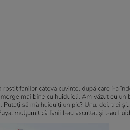
 rostit fanilor câteva cuvinte, după care i-a î
ă merge mai bine cu huiduieli. Am văzut eu un b
i. Puteți să mă huiduiți un pic? Unu, doi, trei și
a, mulțumit că fanii l-au ascultat și l-au huid