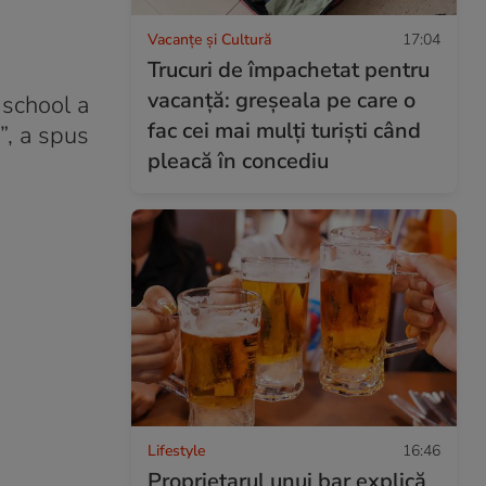
Vacanțe și Cultură
17:04
Trucuri de împachetat pentru
vacanță: greșeala pe care o
 school a
fac cei mai mulți turiști când
”, a spus
pleacă în concediu
Lifestyle
16:46
Proprietarul unui bar explică