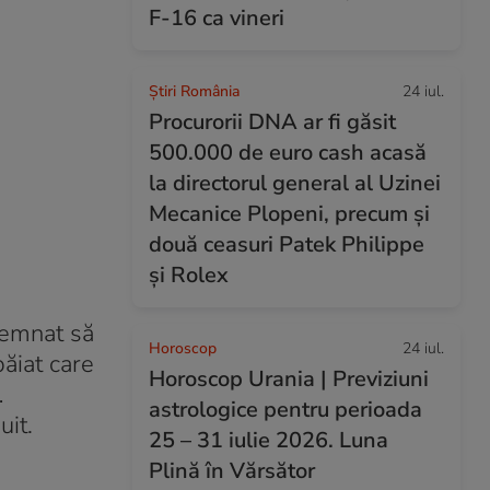
F-16 ca vineri
Știri România
24 iul.
Procurorii DNA ar fi găsit
500.000 de euro cash acasă
la directorul general al Uzinei
Mecanice Plopeni, precum și
două ceasuri Patek Philippe
și Rolex
ndemnat să
Horoscop
24 iul.
ăiat care
Horoscop Urania | Previziuni
…
astrologice pentru perioada
uit.
25 – 31 iulie 2026. Luna
Plină în Vărsător