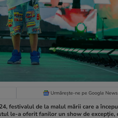
Urmărește-ne pe Google News
, festivalul de la malul mării care a început
tistul le-a oferit fanilor un show de excepție, 