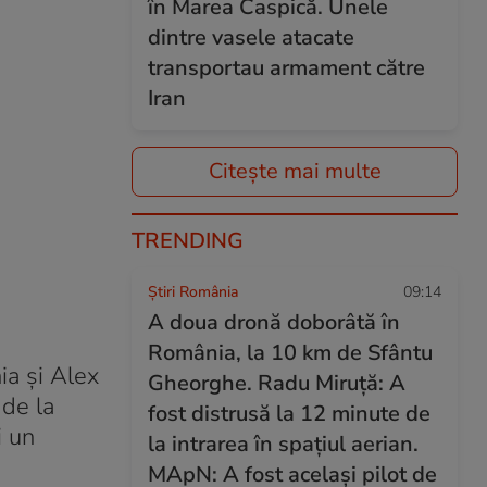
în Marea Caspică. Unele
dintre vasele atacate
transportau armament către
Iran
Citește mai multe
TRENDING
Știri România
09:14
A doua dronă doborâtă în
România, la 10 km de Sfântu
ia și Alex
Gheorghe. Radu Miruță: A
 de la
fost distrusă la 12 minute de
i un
la intrarea în spațiul aerian.
MApN: A fost același pilot de