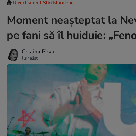
|
Divertisment
|
Stiri Mondene
Moment neașteptat la Nev
pe fani să îl huiduie: „Fe
Cristina Pîrvu
Jurnalist