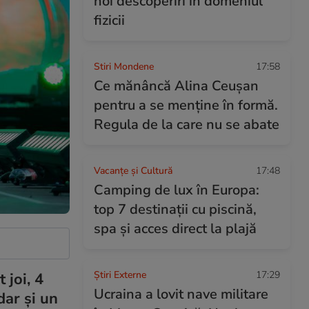
noi descoperiri în domeniul
fizicii
Stiri Mondene
17:58
Ce mănâncă Alina Ceușan
pentru a se menține în formă.
Regula de la care nu se abate
Vacanțe și Cultură
17:48
Camping de lux în Europa:
top 7 destinații cu piscină,
spa și acces direct la plajă
Știri Externe
17:29
 joi, 4
Ucraina a lovit nave militare
dar și un