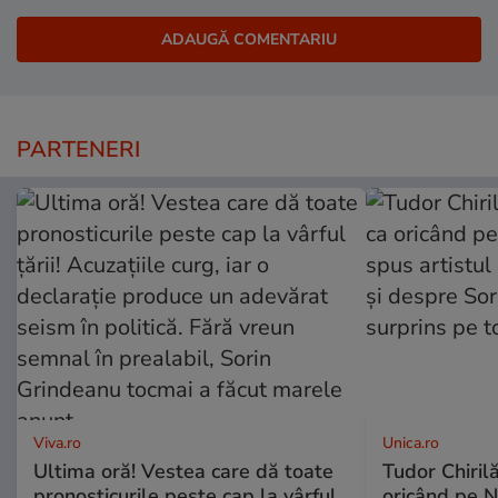
PARTENERI
Viva.ro
Unica.ro
Ultima oră! Vestea care dă toate
Tudor Chiril
pronosticurile peste cap la vârful
oricând pe N