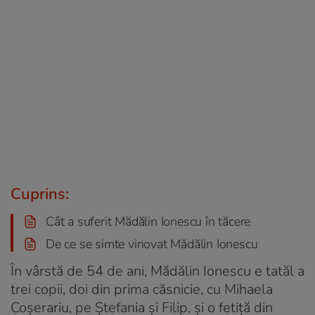
Cuprins:
Cât a suferit Mădălin Ionescu în tăcere
De ce se simte vinovat Mădălin Ionescu
În vârstă de 54 de ani, Mădălin Ionescu e tatăl a
trei copii, doi din prima căsnicie, cu Mihaela
Coșerariu, pe Ștefania și Filip, și o fetiță din