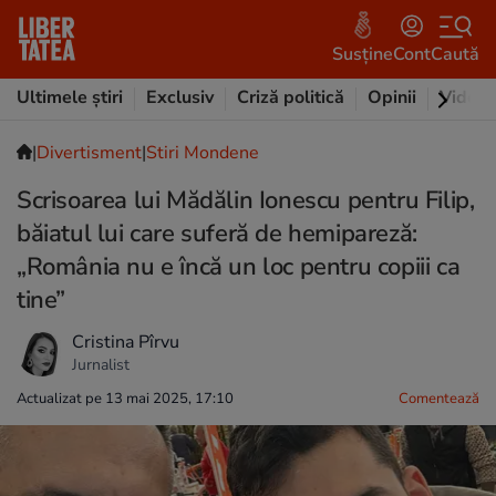
Susține
Cont
Caută
Ultimele știri
Exclusiv
Criză politică
Opinii
Video
|
Divertisment
|
Stiri Mondene
Scrisoarea lui Mădălin Ionescu pentru Filip,
băiatul lui care suferă de hemipareză:
„România nu e încă un loc pentru copiii ca
tine”
Cristina Pîrvu
Jurnalist
Actualizat pe 13 mai 2025, 17:10
Comentează