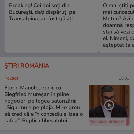
Breaking! Cei doi soți din
O mai știți 
București, dați dispăruți pe
mai cunoscu
Transalpina, au fost găsiți
Meteo? Azi e
doamnă respe
stai să vezi 
ei. Nimeni, d
așteptat la 
ȘTIRI ROMÂNIA
Politică
15:01
Florin Manole, ironic cu
Siegfried Mureșan în pline
negocieri pe legea salarizării:
„Sigur nu e pe plajă. Mi-e greu
să cred că e în concediu și bea o
cafea”. Replica liberalului