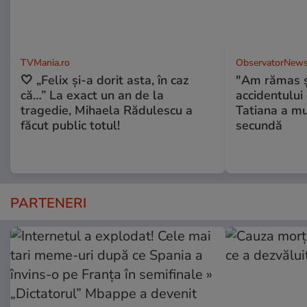
TVMania.ro
ObservatorNews
🤍 „Felix și-a dorit asta, în caz
"Am rămas şo
că…” La exact un an de la
accidentului 
tragedie, Mihaela Rădulescu a
Tatiana a mur
făcut public totul!
secundă
PARTENERI