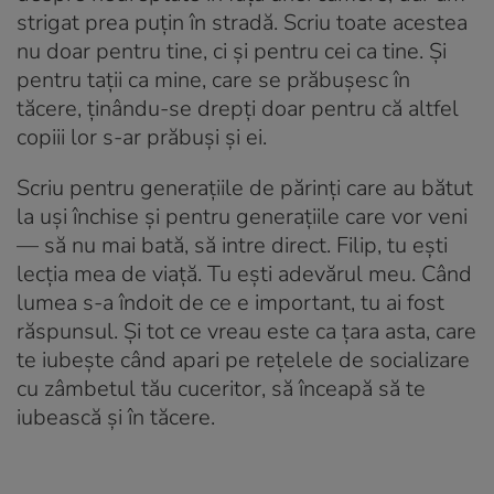
strigat prea puțin în stradă. Scriu toate acestea
nu doar pentru tine, ci și pentru cei ca tine. Și
pentru tații ca mine, care se prăbușesc în
tăcere, ținându-se drepți doar pentru că altfel
copiii lor s-ar prăbuși și ei.
Scriu pentru generațiile de părinți care au bătut
la uși închise și pentru generațiile care vor veni
— să nu mai bată, să intre direct. Filip, tu ești
lecția mea de viață. Tu ești adevărul meu. Când
lumea s-a îndoit de ce e important, tu ai fost
răspunsul. Și tot ce vreau este ca țara asta, care
te iubește când apari pe rețelele de socializare
cu zâmbetul tău cuceritor, să înceapă să te
iubească și în tăcere.