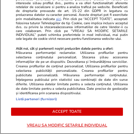
interesele si/sau profilul dvs., pentru a va oferi functionalitati aferente
Mesajul „Refuzați comanda dacă
Sorin Grinde
retelelor de socializare si pentru a analiza traficul pe website. Beneficiati
de drepturile prevazute de art. 15-22 din GDPR in legatura cu
nu este livrată de un român” a
lui Veștea
prelucrarea datelor cu caracter personal. Aceste drepturi pot fi exercitate
dus la un dosar PENAL
prin modalitatea indicata
aici
. Prin click pe “ACCEPT TOATE”, acceptati
folosirea tuturor Tehnologiilor de tip Cookie, care implica inclusiv acceptul
dvs. cu privire la stocarea/accesarea informatiilor de catre Vendor-ii cu
care colaboram. Prin click pe “VREAU SA MODIFIC SETARILE
INDIVIDUAL” puteti schimba preferintele in mod individual, mai putin
cele legate de cookie strict necesare pentru functionarea website-ului.
Atât noi, cât și partenerii noștri prelucrăm datele pentru a oferi:
PROMO
Măsurarea performanței reclamelor. Utilizarea profilurilor pentru
selectarea conținutului personalizat. Stocarea și/sau accesarea
informațiilor de pe un dispozitiv. Dezvoltarea și îmbunătățirea serviciilor.
Crearea profilurilor de conținut personalizat. Utilizarea profilurilor pentru
selectarea publicității personalizate. Crearea profilurilor pentru
publicitate personalizată. Măsurarea performanței conținutului.
Înțelegerea publicului prin statistici sau combinații de date din surse
diferite. Utilizarea datelor limitate pentru a selecta conținutul. Utilizarea
de date limitate pentru a selecta publicitatea. Date precise de geolocație
și identificarea prin scanarea dispozitivului.
Listă parteneri (furnizori)
ACCEPT TOATE
VREAU SA MODIFIC SETARILE INDIVIDUAL
Advertorial
Advertorial