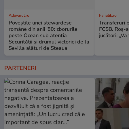
Adevarul.ro
Fanatik.ro
Poveștile unei stewardese
Transferuri 
române din anii ’80: zborurile
FCSB. Roș-al
peste Ocean sub atenția
jucători: „V
Securității și drumul victoriei de la
Sevilla alături de Steaua
PARTENERI