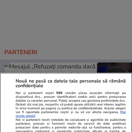
PARTENERI
Nouă ne pasă ca datele tale personale să rămână
confidențiale
Noi și partenerii noștri
596
stocăm și/sau accesăm informații pe
dispozitivul dvs., precum identificatorii cookie unici pentru prelucrarea
datelor cu caracter personal. Puteți accepta sau gestiona preferințele dvs.
făcând clic mai jos, respectiv vă puteți opune utilizării unui interes legitim
în orice moment pe pagina cu politica de confidențialitate. Aceste alegeri
vor fi raportate partenerilor noștri și nu vă vor afecta navigarea.
Mai
multe detalii
Noi si partenerii nostri (retelele de socializare si agentiile de publicitate
partenere, precum si furnizorii nostri de servicii de date analitice)
prelucram date pentru a permite website-ului sa functioneze, pentru a
Mediafax.ro
StirileKanalD.ro
personaliza continutul si anunturile publicitare afisate in functie de