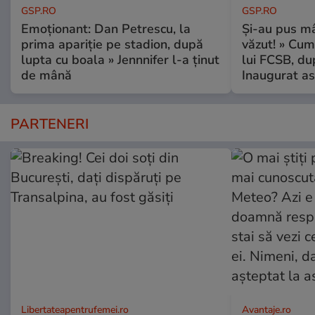
GSP.RO
GSP.RO
Emoționant: Dan Petrescu, la
Și-au pus mâ
prima apariție pe stadion, după
văzut! » Cum
lupta cu boala » Jennnifer l-a ținut
lui FCSB, du
de mână
Inaugurat as
PARTENERI
Libertateapentrufemei.ro
Avantaje.ro