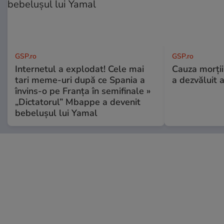
GSP.ro
GSP.ro
Internetul a explodat! Cele mai
Cauza morții
tari meme-uri după ce Spania a
a dezvăluit 
învins-o pe Franța în semifinale »
„Dictatorul” Mbappe a devenit
bebelușul lui Yamal