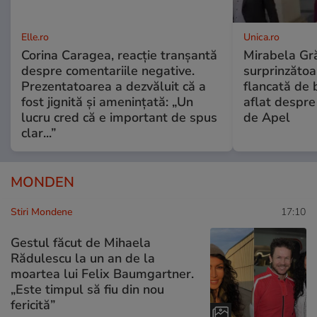
Elle.ro
Unica.ro
Corina Caragea, reacție tranșantă
Mirabela Gră
despre comentariile negative.
surprinzătoar
Prezentatoarea a dezvăluit că a
flancată de 
fost jignită și amenințată: „Un
aflat despre
lucru cred că e important de spus
de Apel
clar...”
MONDEN
Stiri Mondene
17:10
Gestul făcut de Mihaela
Rădulescu la un an de la
moartea lui Felix Baumgartner.
„Este timpul să fiu din nou
fericită”