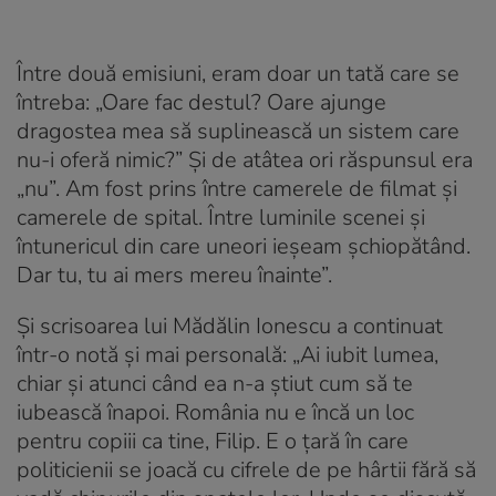
Între două emisiuni, eram doar un tată care se
întreba: „Oare fac destul? Oare ajunge
dragostea mea să suplinească un sistem care
nu-i oferă nimic?” Și de atâtea ori răspunsul era
„nu”. Am fost prins între camerele de filmat și
camerele de spital. Între luminile scenei și
întunericul din care uneori ieșeam șchiopătând.
Dar tu, tu ai mers mereu înainte”.
Și scrisoarea lui Mădălin Ionescu a continuat
într-o notă și mai personală: „Ai iubit lumea,
chiar și atunci când ea n-a știut cum să te
iubească înapoi. România nu e încă un loc
pentru copiii ca tine, Filip. E o țară în care
politicienii se joacă cu cifrele de pe hârtii fără să