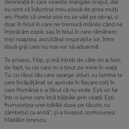
dimineață în care soarele mângâie orașul, dar
eu simt că înăuntrul meu plouă de prea mulți
ani. Poate că unele ploi nu se văd pe obraji, ci
doar în felul în care ne tremură mâinile când ne
îmbrăcăm copiii, sau în felul în care rămânem
treji noaptea, ascultând respirațiile lor, între
două griji care nu mai vor să adoarmă.
Te privesc, Filip, și mă întreb de câte ori ai fost,
de fapt, tu cel care m-a ținut pe mine în viață.
Tu, cu râsul tău care sparge ziduri, cu lumina ta
care încăpățânat se aprinde în fiecare colț în
care România s-a făcut că nu vede. Ești un far
într-o lume care încă bâjbâie prin ceață. Ești
frumusețea unei bătălii duse pe tăcute, cu
zâmbetul ca armă”, și-a început confesiunea
Mădălin Ionescu.