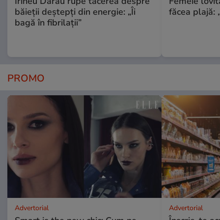
Irineu Darău rupe tăcerea despre
Femeie lovit
băieții deștepți din energie: „Îi
făcea plajă: „
bagă în fibrilații”
PROMO
Advertorial
Advertorial