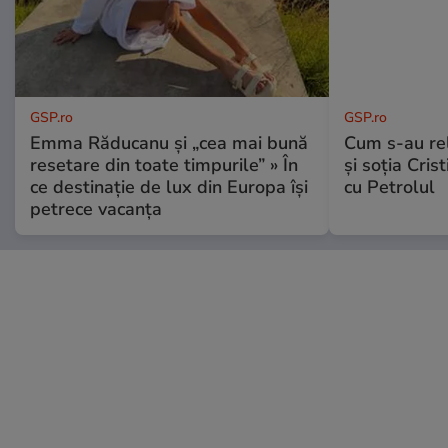
GSP.ro
GSP.ro
Emma Răducanu și „cea mai bună
Cum s-au re
resetare din toate timpurile” » În
și soția Cris
ce destinație de lux din Europa își
cu Petrolul
petrece vacanța