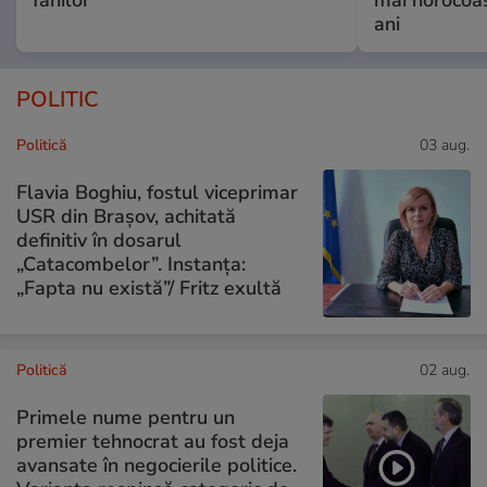
fanilor
mai norocoas
ani
POLITIC
Politică
03 aug.
Flavia Boghiu, fostul viceprimar
USR din Brașov, achitată
definitiv în dosarul
„Catacombelor”. Instanța:
„Fapta nu există”/ Fritz exultă
Politică
02 aug.
Primele nume pentru un
premier tehnocrat au fost deja
avansate în negocierile politice.