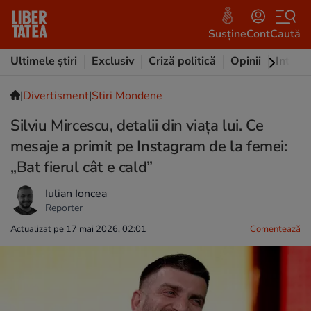
Susține
Cont
Caută
Ultimele știri
Exclusiv
Criză politică
Opinii
Intervi
|
Divertisment
|
Stiri Mondene
Silviu Mircescu, detalii din viața lui. Ce
mesaje a primit pe Instagram de la femei:
„Bat fierul cât e cald”
Iulian Ioncea
Reporter
Actualizat pe 17 mai 2026, 02:01
Comentează