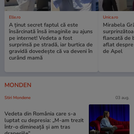
Elle.ro
Unica.ro
A ținut secret faptul că este
Mirabela Gră
însărcinată însă imaginile au ajuns
surprinzătoar
pe internet! Vedeta a fost
flancată de 
surprinsă pe stradă, iar burtica de
aflat despre
gravidă dovedește că va deveni în
de Apel
curând mamă
MONDEN
Stiri Mondene
03 aug.
Vedeta din România care s-a
luptat cu depresia: „M-am trezit
într-o dimineață și am tras
draperiile”