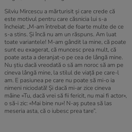
Silviu Mircescu a mărturisit și care crede că
este motivul pentru care căsnicia lui s-a
încheiat: „M-am întrebat de foarte multe de ce
s-a stins. Și încă nu am un răspuns. Am luat
toate variantele! M-am gândit la mine, că poate
sunt eu exagerat, că muncesc prea mult, că
poate asta a deranjat-o pe cea de lângă mine.
Nu știu dacă vreodată o să am noroc să am pe
cineva lângă mine, la stilul de viață pe care-l
am. E pasiunea pe care nu poate să mi-o ia
nimeni niciodată! Și dacă mi-ar zice cineva
mâine «Tu, dacă vrei să fii fericit, nu mai fi actor»,
o să-i zic: «Mai bine nu»! N-aș putea să las
meseria asta, că o iubesc prea tare”.