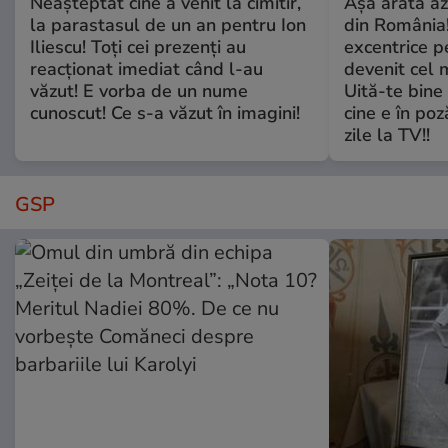
Neașteptat cine a venit la cimitir,
Așa arată az
la parastasul de un an pentru Ion
din România!
Iliescu! Toți cei prezenți au
excentrice pe
reacționat imediat când l-au
devenit cel 
văzut! E vorba de un nume
Uită-te bine 
cunoscut! Ce s-a văzut în imagini!
cine e în poz
zile la TV!!
GSP