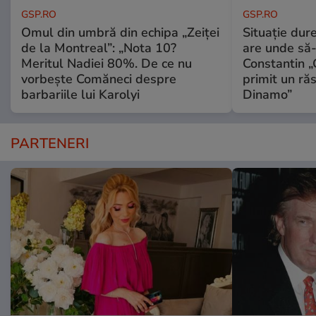
GSP.RO
GSP.RO
Omul din umbră din echipa „Zeiței
Situație dur
de la Montreal”: „Nota 10?
are unde să-
Meritul Nadiei 80%. De ce nu
Constantin 
vorbește Comăneci despre
primit un ră
barbariile lui Karolyi
Dinamo”
PARTENERI