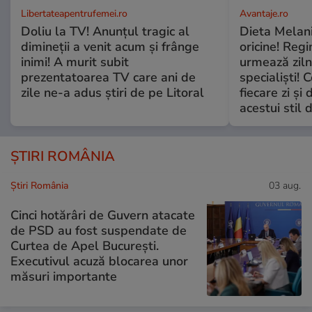
Libertateapentrufemei.ro
Avantaje.ro
Doliu la TV! Anunțul tragic al
Dieta Melan
dimineții a venit acum și frânge
oricine! Regi
inimi! A murit subit
urmează zilni
prezentatoarea TV care ani de
specialiști! 
zile ne-a adus știri de pe Litoral
fiecare zi și 
acestui stil 
ȘTIRI ROMÂNIA
Știri România
03 aug.
Cinci hotărâri de Guvern atacate
de PSD au fost suspendate de
Curtea de Apel București.
Executivul acuză blocarea unor
măsuri importante