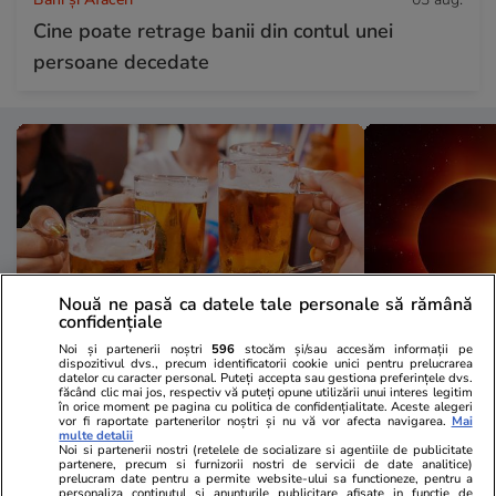
Cine poate retrage banii din contul unei
persoane decedate
Nouă ne pasă ca datele tale personale să rămână
confidențiale
Noi și partenerii noștri
596
stocăm și/sau accesăm informații pe
dispozitivul dvs., precum identificatorii cookie unici pentru prelucrarea
Vacanțe și Cultură
03 aug.
Vacanțe și Cultu
datelor cu caracter personal. Puteți accepta sau gestiona preferințele dvs.
făcând clic mai jos, respectiv vă puteți opune utilizării unui interes legitim
Orașul italian mai puțin cunoscut
Numărul de r
în orice moment pe pagina cu politica de confidențialitate. Aceste alegeri
vor fi raportate partenerilor noștri și nu vă vor afecta navigarea.
Mai
multe detalii
de turiști, unde barurile sunt
masiv în or
Noi si partenerii nostri (retelele de socializare si agentiile de publicitate
partenere, precum si furnizorii nostri de servicii de date analitice)
deschide până la ora 01:30 și o
se va vedea 
prelucram date pentru a permite website-ului sa functioneze, pentru a
personaliza continutul si anunturile publicitare afisate in functie de