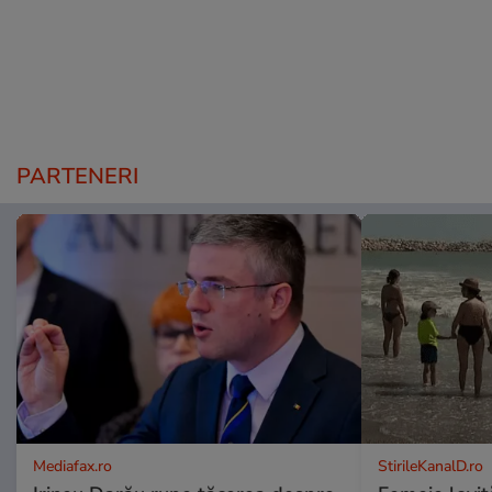
PARTENERI
Mediafax.ro
StirileKanalD.ro