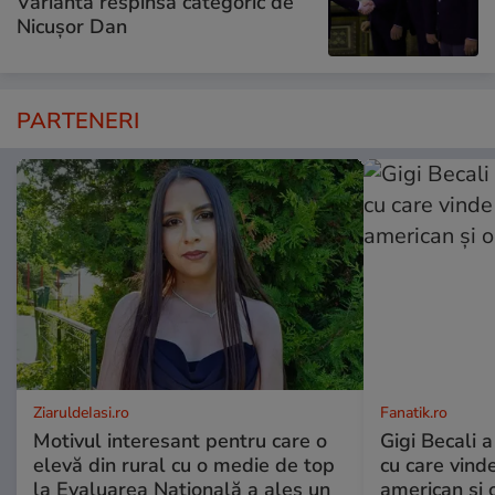
Varianta respinsă categoric de
Nicușor Dan
PARTENERI
ZiaruldeIasi.ro
Fanatik.ro
Motivul interesant pentru care o
Gigi Becali a
elevă din rural cu o medie de top
cu care vind
la Evaluarea Națională a ales un
american și o