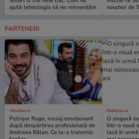
Smart is the new chic: Cum ne
Înscrie-te ac
ajută tehnologia să ne reinventăm
voucher de 5
PARTENERI
Wowbiz.ro
Redactia.ro
Petrișor Ruge, mesaj emoționant
O singură zo
după despărțirea profesională de
într-o nouă 
Andreea Bălan. Ce le-a transmis
lasă în urmă 