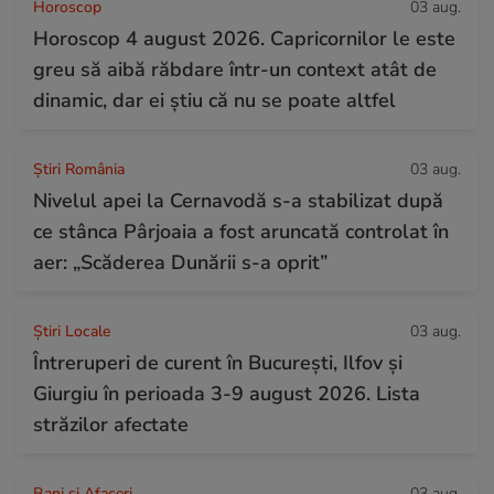
Horoscop
03 aug.
Horoscop 4 august 2026. Capricornilor le este
greu să aibă răbdare într-un context atât de
dinamic, dar ei știu că nu se poate altfel
Știri România
03 aug.
Nivelul apei la Cernavodă s-a stabilizat după
ce stânca Pârjoaia a fost aruncată controlat în
aer: „Scăderea Dunării s-a oprit”
Știri Locale
03 aug.
Întreruperi de curent în București, Ilfov și
Giurgiu în perioada 3-9 august 2026. Lista
străzilor afectate
Bani și Afaceri
03 aug.