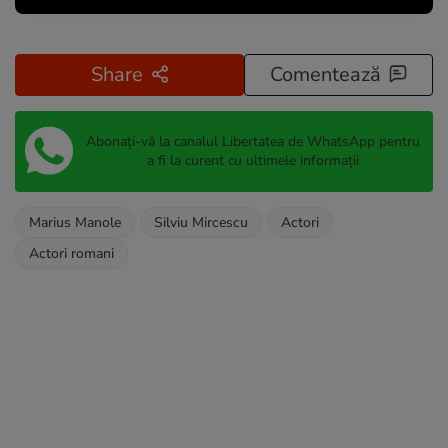
Share
Comentează
Abonați-vă la canalul Libertatea de WhatsApp pentru
a fi la curent cu ultimele informații
Marius Manole
Silviu Mircescu
Actori
Actori romani