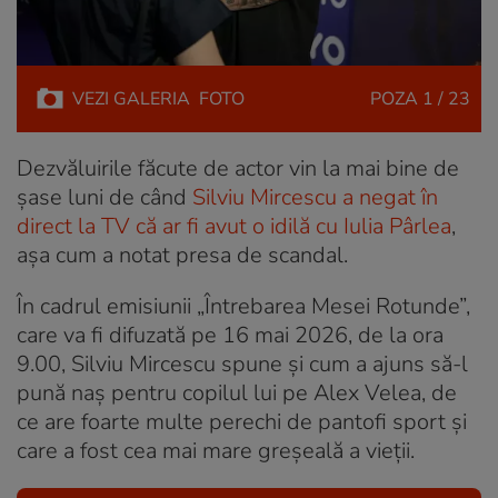
VEZI
GALERIA
FOTO
POZA
1 / 23
Dezvăluirile făcute de actor vin la mai bine de
șase luni de când
Silviu Mircescu a negat în
direct la TV că ar fi avut o idilă cu Iulia Pârlea
,
așa cum a notat presa de scandal.
În cadrul emisiunii „Întrebarea Mesei Rotunde”,
care va fi difuzată pe 16 mai 2026, de la ora
9.00, Silviu Mircescu spune și cum a ajuns să-l
pună naș pentru copilul lui pe Alex Velea, de
ce are foarte multe perechi de pantofi sport și
care a fost cea mai mare greșeală a vieții.