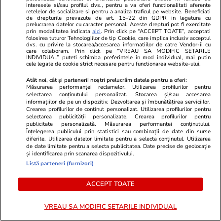
bere costă 5 euro
soare din ult
interesele si/sau profilul dvs., pentru a va oferi functionalitati aferente
retelelor de socializare si pentru a analiza traficul pe website. Beneficiati
de drepturile prevazute de art. 15-22 din GDPR in legatura cu
prelucrarea datelor cu caracter personal. Aceste drepturi pot fi exercitate
prin modalitatea indicata
aici
. Prin click pe “ACCEPT TOATE”, acceptati
folosirea tuturor Tehnologiilor de tip Cookie, care implica inclusiv acceptul
dvs. cu privire la stocarea/accesarea informatiilor de catre Vendor-ii cu
care colaboram. Prin click pe “VREAU SA MODIFIC SETARILE
Lifestyle
01 aug.
INDIVIDUAL” puteti schimba preferintele in mod individual, mai putin
cele legate de cookie strict necesare pentru functionarea website-ului.
Atât noi, cât și partenerii noștri prelucrăm datele pentru a oferi:
Cum se face cafeaua la presa
Măsurarea performanței reclamelor. Utilizarea profilurilor pentru
selectarea conținutului personalizat. Stocarea și/sau accesarea
franceză – cum funcționează și
informațiilor de pe un dispozitiv. Dezvoltarea și îmbunătățirea serviciilor.
Crearea profilurilor de conținut personalizat. Utilizarea profilurilor pentru
care sunt avantajele
selectarea publicității personalizate. Crearea profilurilor pentru
publicitate personalizată. Măsurarea performanței conținutului.
Înțelegerea publicului prin statistici sau combinații de date din surse
diferite. Utilizarea datelor limitate pentru a selecta conținutul. Utilizarea
de date limitate pentru a selecta publicitatea. Date precise de geolocație
și identificarea prin scanarea dispozitivului.
Lifestyle
15 iul.
Listă parteneri (furnizori)
ACCEPT TOATE
Combinaţii răcoritoare de apă
cu fructe şi plante aromatice
VREAU SA MODIFIC SETARILE INDIVIDUAL
pentru vară