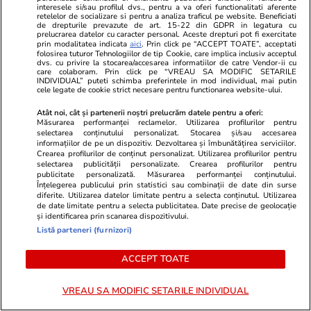
Lifestyle
01 aug.
interesele si/sau profilul dvs., pentru a va oferi functionalitati aferente
retelelor de socializare si pentru a analiza traficul pe website. Beneficiati
de drepturile prevazute de art. 15-22 din GDPR in legatura cu
prelucrarea datelor cu caracter personal. Aceste drepturi pot fi exercitate
prin modalitatea indicata
aici
. Prin click pe “ACCEPT TOATE”, acceptati
Cum coci vinetele la bloc, fără
folosirea tuturor Tehnologiilor de tip Cookie, care implica inclusiv acceptul
dvs. cu privire la stocarea/accesarea informatiilor de catre Vendor-ii cu
care colaboram. Prin click pe “VREAU SA MODIFIC SETARILE
să umpli casa de fum
INDIVIDUAL” puteti schimba preferintele in mod individual, mai putin
cele legate de cookie strict necesare pentru functionarea website-ului.
Atât noi, cât și partenerii noștri prelucrăm datele pentru a oferi:
Măsurarea performanței reclamelor. Utilizarea profilurilor pentru
selectarea conținutului personalizat. Stocarea și/sau accesarea
informațiilor de pe un dispozitiv. Dezvoltarea și îmbunătățirea serviciilor.
Lifestyle
28 iul.
Crearea profilurilor de conținut personalizat. Utilizarea profilurilor pentru
selectarea publicității personalizate. Crearea profilurilor pentru
publicitate personalizată. Măsurarea performanței conținutului.
Înțelegerea publicului prin statistici sau combinații de date din surse
diferite. Utilizarea datelor limitate pentru a selecta conținutul. Utilizarea
Câte calorii are pepenele roșu –
de date limitate pentru a selecta publicitatea. Date precise de geolocație
beneficii și contraindicații
și identificarea prin scanarea dispozitivului.
Listă parteneri (furnizori)
ACCEPT TOATE
VREAU SA MODIFIC SETARILE INDIVIDUAL
Știri România
13:00