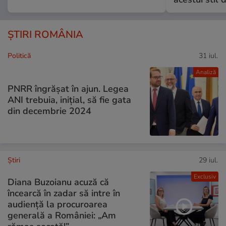
ȘTIRI ROMÂNIA
Politică
31 iul.
Analiză
PNRR îngrășat în ajun. Legea
ANI trebuia, inițial, să fie gata
din decembrie 2024
Ştiri
29 iul.
Exclusiv
Diana Buzoianu acuză că
încearcă în zadar să intre în
audiență la procuroarea
generală a României: „Am