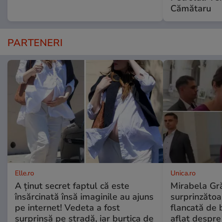
Cămătaru
PARTENERI
Elle.ro
Unica.ro
A ținut secret faptul că este
Mirabela Gră
însărcinată însă imaginile au ajuns
surprinzătoar
pe internet! Vedeta a fost
flancată de 
surprinsă pe stradă, iar burtica de
aflat despre