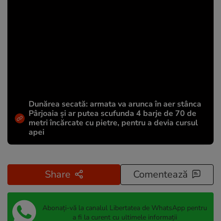
Dunărea secată: armata va arunca în aer stânca
Pârjoaia și ar putea scufunda 4 barje de 70 de
metri încărcate cu pietre, pentru a devia cursul
apei
Share
Comentează
Abonați-vă la canalul Libertatea de WhatsApp pentru
a fi la curent cu ultimele informații