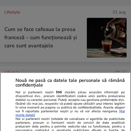
Lifestyle
01 aug.
Cum se face cafeaua la presa
franceză – cum funcționează și
care sunt avantajele
Lifestyle
15 iul.
Nouă ne pasă ca datele tale personale să rămână
confidențiale
Combinaţii răcoritoare de apă
Noi și partenerii noștri
596
stocăm și/sau accesăm informații pe
dispozitivul dvs., precum identificatorii cookie unici pentru prelucrarea
cu fructe şi plante aromatice
datelor cu caracter personal. Puteți accepta sau gestiona preferințele dvs.
făcând clic mai jos, respectiv vă puteți opune utilizării unui interes legitim
pentru vară
în orice moment pe pagina cu politica de confidențialitate. Aceste alegeri
vor fi raportate partenerilor noștri și nu vă vor afecta navigarea.
Mai
multe detalii
Noi si partenerii nostri (retelele de socializare si agentiile de publicitate
partenere, precum si furnizorii nostri de servicii de date analitice)
prelucram date pentru a permite website-ului sa functioneze, pentru a
personaliza continutul si anunturile publicitare afisate in functie de