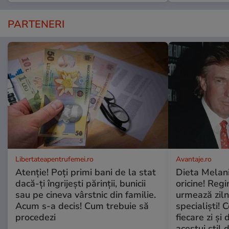
PARTENERI
Libertateapentrufemei.ro
Avantaje.ro
Atenție! Poți primi bani de la stat
Dieta Melan
dacă-ți îngrijești părinții, bunicii
oricine! Regi
sau pe cineva vârstnic din familie.
urmează zilni
Acum s-a decis! Cum trebuie să
specialiști! 
procedezi
fiecare zi și 
acestui stil 