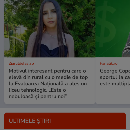
ZiaruldeIasi.ro
Fanatik.ro
Motivul interesant pentru care o
George Copos
elevă din rural cu o medie de top
sportul la ca
la Evaluarea Națională a ales un
este multip
liceu tehnologic. „Este o
nebuloasă și pentru noi”
ULTIMELE ȘTIRI