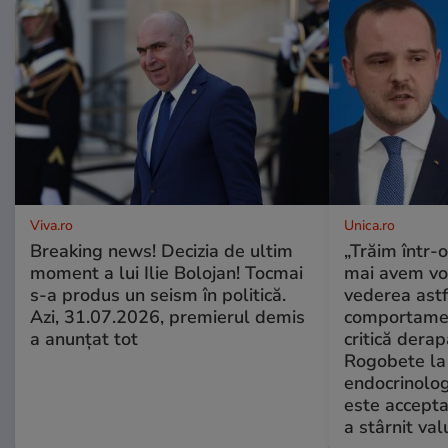
Viva.ro
Unica.ro
Breaking news! Decizia de ultim
„Trăim într-
moment a lui Ilie Bolojan! Tocmai
mai avem vo
s-a produs un seism în politică.
vederea astf
Azi, 31.07.2026, premierul demis
comportamen
a anunțat tot
critică derap
Rogobete la
endocrinolog
este accepta
a stârnit valu