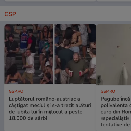
GSP
GSP.RO
GSP.RO
Luptătorul româno-austriac a
Pagube încă 
câștigat meciul și s-a trezit alături
polivalenta 
de iubita lui în mijlocul a peste
euro din Rom
18.000 de sârbi
«specialiști»
tentative de 