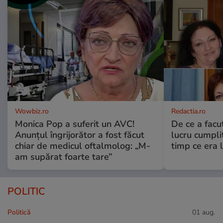
Wowbiz.ro
Redactia.ro
Monica Pop a suferit un AVC!
De ce a fac
Anunțul îngrijorător a fost făcut
lucru cumplit
chiar de medicul oftalmolog: „M-
timp ce era 
am supărat foarte tare”
POLITIC
Politică
01 aug.