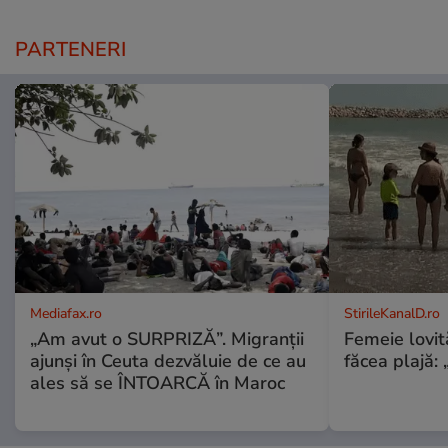
PARTENERI
Mediafax.ro
StirileKanalD.ro
„Am avut o SURPRIZĂ”. Migranții
Femeie lovit
ajunși în Ceuta dezvăluie de ce au
făcea plajă: „
ales să se ÎNTOARCĂ în Maroc