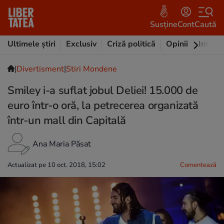
Susține
Cont
Caută
Ultimele știri
Exclusiv
Criză politică
Opinii
Intervi
|
Divertisment
|
Stiri Mondene
Smiley i-a suflat jobul Deliei! 15.000 de
euro într-o oră, la petrecerea organizată
într-un mall din Capitală
Ana Maria Păsat
Actualizat pe 10 oct. 2018, 15:02
Comentează