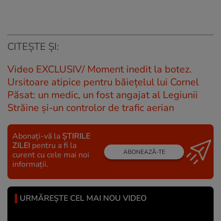
CITEȘTE ȘI:
Video EXCLUSIV/ Moment inedit la botez.
Ursitoare atipice pentru băiețelul lui Cornel
Păsat: un medic, un fost angajat al Legiunii
Străine și-un controlor de trafic aerian
Abonați-vă la
ȘTIRILE
ZILEI
pentru a fi la
ABONEAZĂ-TE
curent cu cele mai noi
informații.
URMĂREȘTE CEL MAI NOU VIDEO