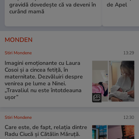
gravidă dovedește că va deveni în
de Apel
curând mamă
MONDEN
Stiri Mondene
13:29
Imagini emoționante cu Laura
Cosoi și a cincea fetiță, în
maternitate. Dezvăluiri despre
venirea pe lume a Ninei.
„Travaliul nu este întotdeauna
ușor”
Stiri Mondene
12:30
Care este, de fapt, relația dintre
Radu Ciucă și Cătălin Măruță.