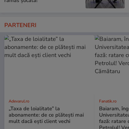
rămas șocată!”
PARTENERI
Adevarul.ro
Fanatik.ro
„Taxa de loialitate” la
Baiaram, îng
abonamente: de ce plătești mai
Universitate
mult dacă ești client vechi
fază: ratare 
Petrolul! Ver