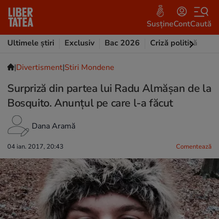
Susține
Cont
Caută
Ultimele știri
Exclusiv
Bac 2026
Criză politică
Opi
|
Divertisment
|
Stiri Mondene
Surpriză din partea lui Radu Almășan de la
Bosquito. Anunțul pe care l-a făcut
Dana Aramă
04 ian. 2017, 20:43
Comentează