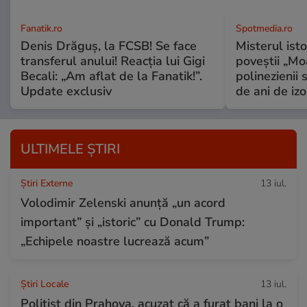
Fanatik.ro
Spotmedia.ro
Denis Drăguș, la FCSB! Se face
Misterul isto
transferul anului! Reacția lui Gigi
poveștii „Mo
Becali: „Am aflat de la Fanatik!”.
polinezienii
Update exclusiv
de ani de izo
ULTIMELE ȘTIRI
Știri Externe
13 iul.
Volodimir Zelenski anunță „un acord
important” și „istoric” cu Donald Trump:
„Echipele noastre lucrează acum”
Știri Locale
13 iul.
Polițist din Prahova, acuzat că a furat bani la o