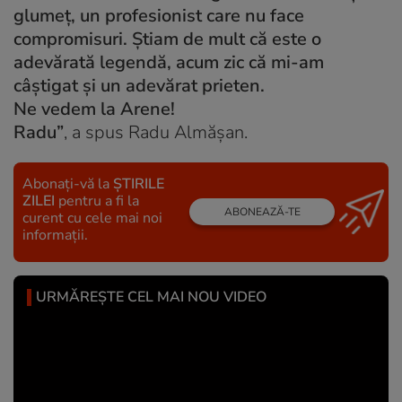
glumeț, un profesionist care nu face
compromisuri. Știam de mult că este o
adevărată legendă, acum zic că mi-am
câștigat și un adevărat prieten.
Ne vedem la Arene!
Radu”
, a spus Radu Almășan.
Abonați-vă la
ȘTIRILE
ZILEI
pentru a fi la
ABONEAZĂ-TE
curent cu cele mai noi
informații.
URMĂREȘTE CEL MAI NOU VIDEO