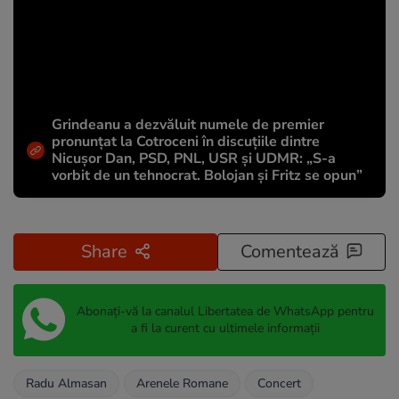
Grindeanu a dezvăluit numele de premier
pronunțat la Cotroceni în discuțiile dintre
Nicușor Dan, PSD, PNL, USR și UDMR: „S-a
vorbit de un tehnocrat. Bolojan și Fritz se opun”
Share
Comentează
Abonați-vă la canalul Libertatea de WhatsApp pentru
a fi la curent cu ultimele informații
Radu Almasan
Arenele Romane
Concert