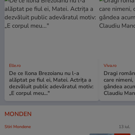
Elle.ro
Viva.ro
De ce Ilona Brezoianu nu l-a
Dragi români
alăptat pe fiul ei, Matei. Actrița a
care nimeni,
dezvăluit public adevăratul motiv:
gândea acum
„E corpul meu..."
Claudiu Ma
MONDEN
Stiri Mondene
13 iul.