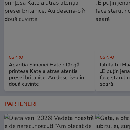
GSP.RO
GSP.RO
Apariția Simonei Halep lângă
Iubita lui Ha
prințesa Kate a atras atenția
„E puțin jen
presei britanice. Au descris-o în
face starul n
două cuvinte
seară
PARTENERI