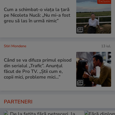
Exclusiv
Cum a schimbat-o viața la țară
pe Nicoleta Nucă: „Nu mi-a fost
greu să las în urmă nimic”
Stiri Mondene
13 iul.
Când se va difuza primul episod
din serialul „Trafic”. Anunțul
făcut de Pro TV. „Știi cum e,
copii mici, probleme mici…”
PARTENERI