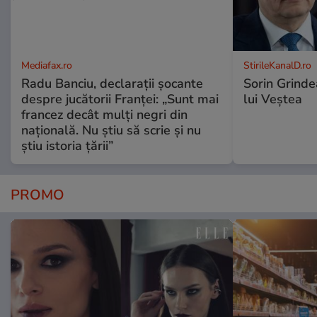
Mediafax.ro
StirileKanalD.ro
Radu Banciu, declarații șocante
Sorin Grinde
despre jucătorii Franței: „Sunt mai
lui Veștea
francez decât mulți negri din
națională. Nu știu să scrie și nu
știu istoria țării”
PROMO