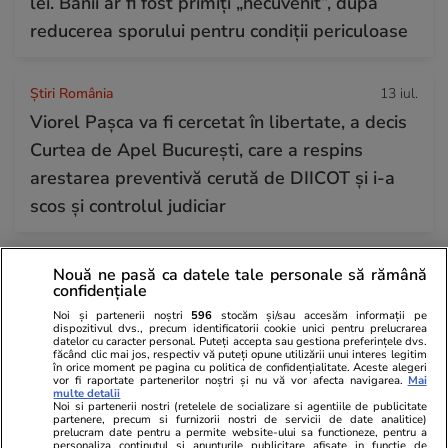
lei. Banii ar fi fost primiți „necuvenit”, după
reducerea sporului pentru condiții periculoase
Știri România
13 iul.
Viorel Pașca va fi cercetat în libertate, a decis
Curtea de Apel București, care a respins
arestarea preventivă cerută de DIICOT și i-a
scos și controlul judiciar
Nouă ne pasă ca datele tale personale să rămână
confidențiale
Noi și partenerii noștri
596
stocăm și/sau accesăm informații pe
dispozitivul dvs., precum identificatorii cookie unici pentru prelucrarea
datelor cu caracter personal. Puteți accepta sau gestiona preferințele dvs.
făcând clic mai jos, respectiv vă puteți opune utilizării unui interes legitim
în orice moment pe pagina cu politica de confidențialitate. Aceste alegeri
vor fi raportate partenerilor noștri și nu vă vor afecta navigarea.
Mai
multe detalii
Noi si partenerii nostri (retelele de socializare si agentiile de publicitate
partenere, precum si furnizorii nostri de servicii de date analitice)
prelucram date pentru a permite website-ului sa functioneze, pentru a
personaliza continutul si anunturile publicitare afisate in functie de