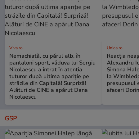
Viva.ro
Unica.ro
Nemachiată, cu părul alb, în
Reacția neaș
pantaloni sport, văduva lui Sergiu
Alexandru Io
Nicolaescu a intrat în atenția
Simona Halep
tuturor după ultima apariție pe
la Wimbledo
străzile din Capitală! Surpriză!
presupusul e
Alături de CINE a apărut Dana
afaceri Dori
Nicolaescu
GSP