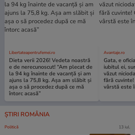
Libertateapentrufemei.ro
Avantaje.ro
Dieta verii 2026! Vedeta noastră
Gata, e ofici
e de nerecunoscut! “Am plecat de
iubitul ei, s
la 94 kg înainte de vacanță și am
văzut nicioda
ajuns la 75,8 kg. Așa am slăbit și
fără cuvinte!
așa o să procedez după ce mă
vârstă este î
întorc acasă”
ȘTIRI ROMÂNIA
Politică
13 iul.