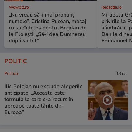
Wowbiz.ro
Redactia.ro
„Nu vreau să-i mai pronunț
Mirabela Gră
numele”. Cristina Pucean, mesaj
privirile la 
cu subînțeles pentru Bogdan de
a îmbrăcat p
la Ploiești: „Să-i dea Dumnezeu
Dan la dineu
după suflet”
Emmanuel M
POLITIC
Politică
13 iul.
Ilie Bolojan nu exclude alegerile
anticipate: „Aceasta este
formula la care s-a recurs în
aproape toate ţările din
Europa”