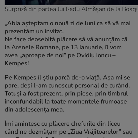
Surpriză din partea lui Radu Almășan de la Bos
„Abia așteptam o nouă zi de luni ca să vă mai
prezentăm un invitat.
Ne face deosebită plăcere să vă anunțăm că
la Arenele Romane, pe 13 ianuarie, îl vom
avea „aproape de noi” pe Ovidiu Ioncu –
Kempes!
Pe Kempes îl știu parcă de-o viață. Așa mi se
pare, deși l-am cunoscut personal de curând.
Totuși a fost prezent, prin piese, prin timbrul
inconfundabil la toate momentele frumoase
din adolescența mea.
Îmi amintesc cu plăcere chefurile din liceu
când ne dezmățam pe „Ziua Vrăjitoarelor” sau