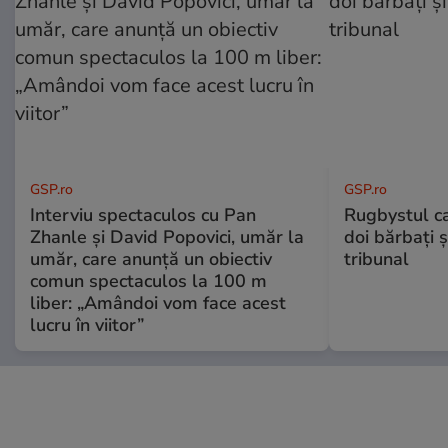
GSP.ro
GSP.ro
Interviu spectaculos cu Pan
Rugbystul ca
Zhanle și David Popovici, umăr la
doi bărbați ș
umăr, care anunță un obiectiv
tribunal
comun spectaculos la 100 m
liber: „Amândoi vom face acest
lucru în viitor”