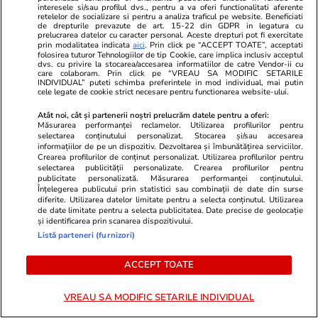
interesele si/sau profilul dvs., pentru a va oferi functionalitati aferente
retelelor de socializare si pentru a analiza traficul pe website. Beneficiati
de drepturile prevazute de art. 15-22 din GDPR in legatura cu
Lifestyle
13 iul.
Lifestyle
prelucrarea datelor cu caracter personal. Aceste drepturi pot fi exercitate
prin modalitatea indicata
aici
. Prin click pe “ACCEPT TOATE”, acceptati
Un poștaș a adunat pietre ciudate
Fructele de 
folosirea tuturor Tehnologiilor de tip Cookie, care implica inclusiv acceptul
dvs. cu privire la stocarea/accesarea informatiilor de catre Vendor-ii cu
timp de 33 de ani și a construit o
mâncate numa
care colaboram. Prin click pe “VREAU SA MODIFIC SETARILE
INDIVIDUAL” puteti schimba preferintele in mod individual, mai putin
operă de artă care a ajuns să fie
în cantități 
cele legate de cookie strict necesare pentru functionarea website-ului.
apreciată de Picasso
fibre și vita
Atât noi, cât și partenerii noștri prelucrăm datele pentru a oferi:
Măsurarea performanței reclamelor. Utilizarea profilurilor pentru
selectarea conținutului personalizat. Stocarea și/sau accesarea
informațiilor de pe un dispozitiv. Dezvoltarea și îmbunătățirea serviciilor.
Crearea profilurilor de conținut personalizat. Utilizarea profilurilor pentru
Lifestyle
02 iul.
selectarea publicității personalizate. Crearea profilurilor pentru
publicitate personalizată. Măsurarea performanței conținutului.
Înțelegerea publicului prin statistici sau combinații de date din surse
diferite. Utilizarea datelor limitate pentru a selecta conținutul. Utilizarea
Ghidul siguranței la piscină sau
de date limitate pentru a selecta publicitatea. Date precise de geolocație
și identificarea prin scanarea dispozitivului.
la mare: reguli esențiale pentru
Listă parteneri (furnizori)
părinți și copii
ACCEPT TOATE
VREAU SA MODIFIC SETARILE INDIVIDUAL
Tehnologie
07 iul.