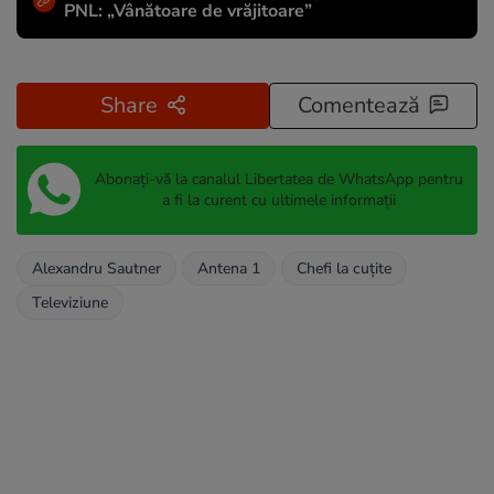
PNL: „Vânătoare de vrăjitoare”
Share
Comentează
Abonați-vă la canalul Libertatea de WhatsApp pentru
a fi la curent cu ultimele informații
Alexandru Sautner
Antena 1
Chefi la cuțite
Televiziune