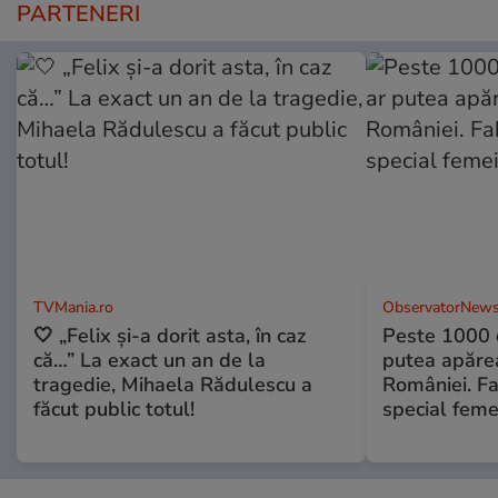
PARTENERI
TVMania.ro
ObservatorNews
🤍 „Felix și-a dorit asta, în caz
Peste 1000 
că…” La exact un an de la
putea apărea
tragedie, Mihaela Rădulescu a
României. Fa
făcut public totul!
special feme