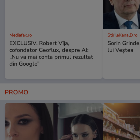
Mediafax.ro
StirileKanalD.ro
EXCLUSIV. Robert Vîja,
Sorin Grinde
cofondator Geoflux, despre AI:
lui Veștea
„Nu va mai conta primul rezultat
din Google”
PROMO