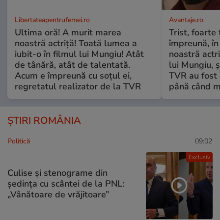
Libertateapentrufemei.ro
Avantaje.ro
Ultima oră! A murit marea
Trist, foarte
noastră actriță! Toată lumea a
împreună, în
iubit-o în filmul lui Mungiu! Atât
noastră actri
de tânără, atât de talentată.
lui Mungiu, ș
Acum e împreună cu soțul ei,
TVR au fost 
regretatul realizator de la TVR
până când mo
ȘTIRI ROMÂNIA
Politică
09:02
Exclusiv
Culise și stenograme din
ședința cu scântei de la PNL:
„Vânătoare de vrăjitoare”