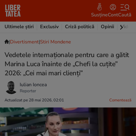
Susține
Cont
Caută
Ultimele știri
Exclusiv
Criză politică
Opinii
Video
|
Divertisment
|
Stiri Mondene
Vedetele internaționale pentru care a gătit
Marina Luca înainte de „Chefi la cuțite”
2026: „Cei mai mari clienți”
Iulian Ioncea
Reporter
Actualizat pe 28 mai 2026, 02:01
Comentează