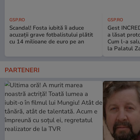
GSP.RO
GSP.RO
Scandal! Fosta iubită îi aduce
Gest INCRED
acuzații grave fotbalistului plătit
a lăsat prot
cu 14 milioane de euro pe an
Cum l-a salu
la Palatul Z
PARTENERI