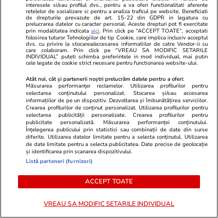
interesele si/sau profilul dvs., pentru a va oferi functionalitati aferente
retelelor de socializare si pentru a analiza traficul pe website. Beneficiati
de drepturile prevazute de art. 15-22 din GDPR in legatura cu
TRENDING
prelucrarea datelor cu caracter personal. Aceste drepturi pot fi exercitate
prin modalitatea indicata
aici
. Prin click pe “ACCEPT TOATE”, acceptati
folosirea tuturor Tehnologiilor de tip Cookie, care implica inclusiv acceptul
dvs. cu privire la stocarea/accesarea informatiilor de catre Vendor-ii cu
Știri Externe
06:30
care colaboram. Prin click pe “VREAU SA MODIFIC SETARILE
INDIVIDUAL” puteti schimba preferintele in mod individual, mai putin
Savantul rus care făcea motoarele pentru
cele legate de cookie strict necesare pentru functionarea website-ului.
rachete strategice și bombardiere a fost
Atât noi, cât și partenerii noștri prelucrăm datele pentru a oferi:
lichidat: „Operațiune secretă a unităților lui
Măsurarea performanței reclamelor. Utilizarea profilurilor pentru
selectarea conținutului personalizat. Stocarea și/sau accesarea
Budanov”
informațiilor de pe un dispozitiv. Dezvoltarea și îmbunătățirea serviciilor.
Crearea profilurilor de conținut personalizat. Utilizarea profilurilor pentru
selectarea publicității personalizate. Crearea profilurilor pentru
publicitate personalizată. Măsurarea performanței conținutului.
Știri Externe
20 iul.
Înțelegerea publicului prin statistici sau combinații de date din surse
diferite. Utilizarea datelor limitate pentru a selecta conținutul. Utilizarea
Amenințarea lui Donald Trump, după ce mai
de date limitate pentru a selecta publicitatea. Date precise de geolocație
și identificarea prin scanarea dispozitivului.
mulți soldați americani au fost omorâți în
Listă parteneri (furnizori)
ultimele zile de atacuri iraniene
ACCEPT TOATE
Stiri Mondene
20 iul.
VREAU SA MODIFIC SETARILE INDIVIDUAL
Artistul din România care merge la concerte cu