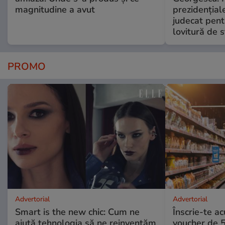
magnitudine a avut
prezidențiale
judecat pent
lovitură de s
PROMO
Advertorial
Advertorial
Smart is the new chic: Cum ne
Înscrie-te ac
ajută tehnologia să ne reinventăm
voucher de 5