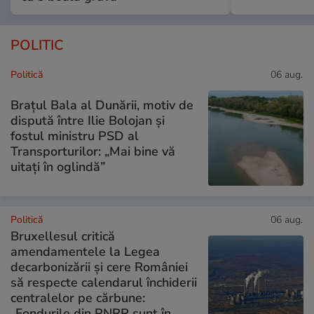
POLITIC
Politică
06 aug.
Brațul Bala al Dunării, motiv de
dispută între Ilie Bolojan și
fostul ministru PSD al
Transporturilor: „Mai bine vă
uitați în oglindă”
Politică
06 aug.
Bruxellesul critică
amendamentele la Legea
decarbonizării și cere României
să respecte calendarul închiderii
centralelor pe cărbune:
„Fondurile din PNRR sunt în