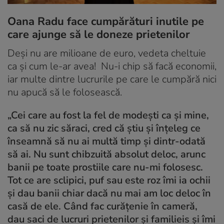
Oana Radu face cumpărături inutile pe
care ajunge să le doneze prietenilor
Deși nu are milioane de euro, vedeta cheltuie
ca și cum le-ar avea! Nu-i chip să facă economii,
iar multe dintre lucrurile pe care le cumpără nici
nu apucă să le folosească.
„Cei care au fost la fel de modești ca și mine,
ca să nu zic săraci, cred că știu și înțeleg ce
înseamnă să nu ai multă timp și dintr-odată
să ai. Nu sunt chibzuită absolut deloc, arunc
banii pe toate prostiile care nu-mi folosesc.
Tot ce are sclipici, puf sau este roz îmi ia ochii
și dau banii chiar dacă nu mai am loc deloc în
casă de ele. Când fac curățenie în cameră,
dau saci de lucruri prietenilor și familieis și îmi