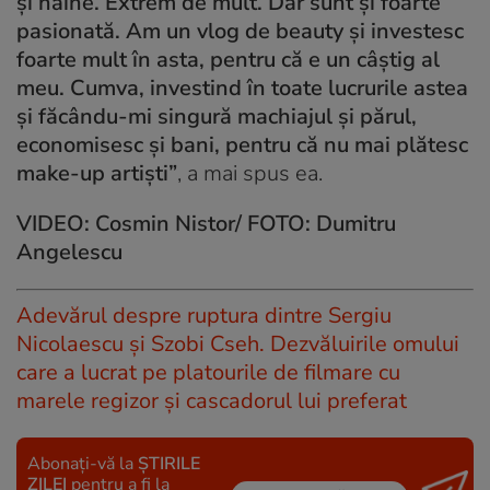
și haine. Extrem de mult. Dar sunt și foarte
pasionată. Am un vlog de beauty și investesc
foarte mult în asta, pentru că e un câștig al
meu. Cumva, investind în toate lucrurile astea
și făcându-mi singură machiajul și părul,
economisesc și bani, pentru că nu mai plătesc
make-up artiști”
, a mai spus ea.
VIDEO: Cosmin Nistor/ FOTO: Dumitru
Angelescu
Adevărul despre ruptura dintre Sergiu
Nicolaescu și Szobi Cseh. Dezvăluirile omului
care a lucrat pe platourile de filmare cu
marele regizor și cascadorul lui preferat
Abonați-vă la
ȘTIRILE
ZILEI
pentru a fi la