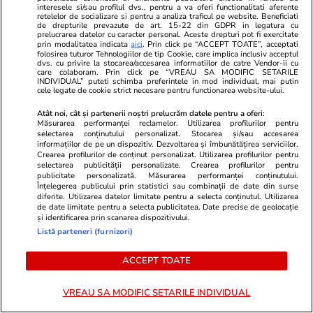
testeze tăria de caracter prin reconfigurarea
interesele si/sau profilul dvs., pentru a va oferi functionalitati aferente
retelelor de socializare si pentru a analiza traficul pe website. Beneficiati
de drepturile prevazute de art. 15-22 din GDPR in legatura cu
planurilor de viitor la care au lucrat foarte
prelucrarea datelor cu caracter personal. Aceste drepturi pot fi exercitate
prin modalitatea indicata
aici
. Prin click pe “ACCEPT TOATE”, acceptati
mult
folosirea tuturor Tehnologiilor de tip Cookie, care implica inclusiv acceptul
dvs. cu privire la stocarea/accesarea informatiilor de catre Vendor-ii cu
care colaboram. Prin click pe “VREAU SA MODIFIC SETARILE
INDIVIDUAL” puteti schimba preferintele in mod individual, mai putin
cele legate de cookie strict necesare pentru functionarea website-ului.
Știri România
06 aug.
Vremea de vineri, 7 august 2026: peste
Atât noi, cât și partenerii noștri prelucrăm datele pentru a oferi:
Măsurarea performanței reclamelor. Utilizarea profilurilor pentru
jumătate de țară, sub avertizări de caniculă și
selectarea conținutului personalizat. Stocarea și/sau accesarea
informațiilor de pe un dispozitiv. Dezvoltarea și îmbunătățirea serviciilor.
ploi torențiale. Lista zonelor afectate
Crearea profilurilor de conținut personalizat. Utilizarea profilurilor pentru
selectarea publicității personalizate. Crearea profilurilor pentru
publicitate personalizată. Măsurarea performanței conținutului.
Înțelegerea publicului prin statistici sau combinații de date din surse
Știri România
06 aug.
diferite. Utilizarea datelor limitate pentru a selecta conținutul. Utilizarea
de date limitate pentru a selecta publicitatea. Date precise de geolocație
Rezultatele loto din 6 august 2026. Numerele
și identificarea prin scanarea dispozitivului.
câștigătoare extrase joi
Listă parteneri (furnizori)
ACCEPT TOATE
Vacanțe și Cultură
06 aug.
VREAU SA MODIFIC SETARILE INDIVIDUAL
Mesaje de Sfânta Teodora – urări pe care să le