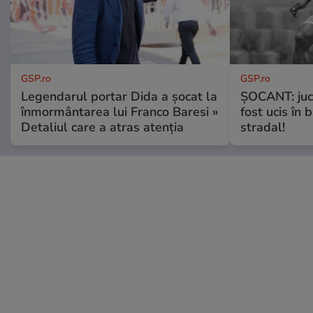
GSP.ro
GSP.ro
Legendarul portar Dida a șocat la
ȘOCANT: jucă
înmormântarea lui Franco Baresi »
fost ucis în 
Detaliul care a atras atenția
stradal!