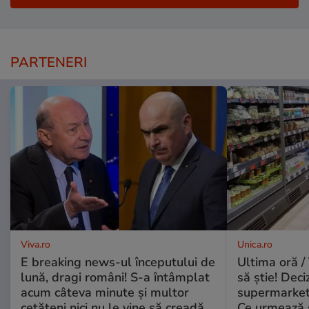
PARTENERI
Viva.ro
Unica.ro
E breaking news-ul începutului de
Ultima oră / 
lună, dragi români! S-a întâmplat
să știe! Deci
acum câteva minute și multor
supermarketu
cetățeni nici nu le vine să creadă.
Ce urmează s