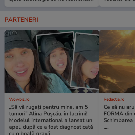
PARTENERI
Wowbiz.ro
Redactia.ro
„Să vă rugați pentru mine, am 5
Ce să nu aru
tumori” Alina Pușcău, în lacrimi!
FORMA din c
Modelul internațional a lansat un
Schimbarea l
apel, după ce a fost diagnosticată
....
cu o boală gravă