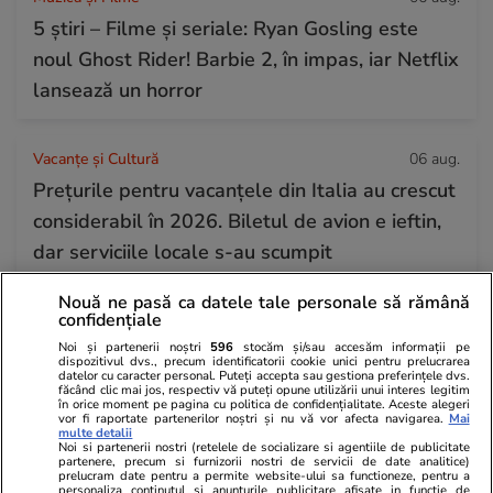
5 știri – Filme și seriale: Ryan Gosling este
noul Ghost Rider! Barbie 2, în impas, iar Netflix
lansează un horror
Vacanțe și Cultură
06 aug.
Prețurile pentru vacanțele din Italia au crescut
considerabil în 2026. Biletul de avion e ieftin,
dar serviciile locale s-au scumpit
Nouă ne pasă ca datele tale personale să rămână
Citește mai multe
confidențiale
Noi și partenerii noștri
596
stocăm și/sau accesăm informații pe
dispozitivul dvs., precum identificatorii cookie unici pentru prelucrarea
datelor cu caracter personal. Puteți accepta sau gestiona preferințele dvs.
TRENDING
făcând clic mai jos, respectiv vă puteți opune utilizării unui interes legitim
în orice moment pe pagina cu politica de confidențialitate. Aceste alegeri
vor fi raportate partenerilor noștri și nu vă vor afecta navigarea.
Mai
multe detalii
Horoscop
06 aug.
Noi si partenerii nostri (retelele de socializare si agentiile de publicitate
partenere, precum si furnizorii nostri de servicii de date analitice)
Horoscop 7 august 2026. Leii au ocazia să-și
prelucram date pentru a permite website-ului sa functioneze, pentru a
personaliza continutul si anunturile publicitare afisate in functie de