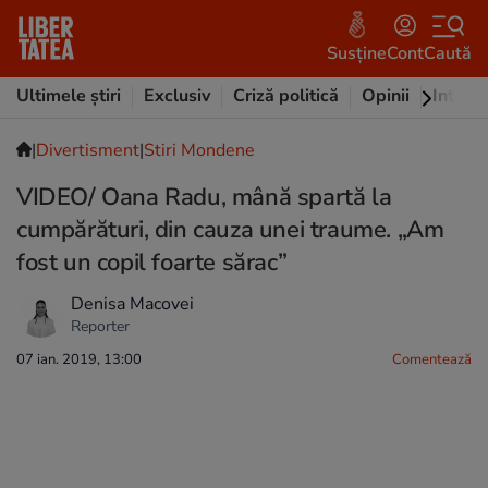
Susține
Cont
Caută
Ultimele știri
Exclusiv
Criză politică
Opinii
Intervi
|
Divertisment
|
Stiri Mondene
VIDEO/ Oana Radu, mână spartă la
cumpărături, din cauza unei traume. „Am
fost un copil foarte sărac”
Denisa Macovei
Reporter
07 ian. 2019, 13:00
Comentează