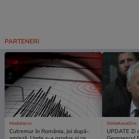
PARTENERI
Mediafax.ro
StirileKanalD.ro
Cutremur în România, joi după-
UPDATE Zi d
amiază. Unde s-a produs și ce
Georgescu! F