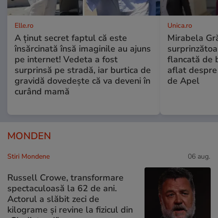
Elle.ro
Unica.ro
A ținut secret faptul că este
Mirabela Gră
însărcinată însă imaginile au ajuns
surprinzătoar
pe internet! Vedeta a fost
flancată de 
surprinsă pe stradă, iar burtica de
aflat despre
gravidă dovedește că va deveni în
de Apel
curând mamă
MONDEN
Stiri Mondene
06 aug.
Russell Crowe, transformare
spectaculoasă la 62 de ani.
Actorul a slăbit zeci de
kilograme și revine la fizicul din