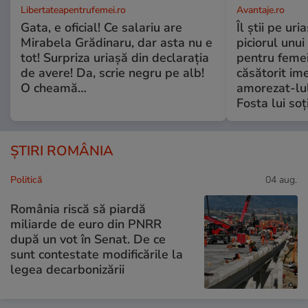
Libertateapentrufemei.ro
Avantaje.ro
Gata, e oficial! Ce salariu are
Îl știi pe ur
Mirabela Grădinaru, dar asta nu e
piciorul unui
tot! Surpriza uriașă din declarația
pentru femei
de avere! Da, scrie negru pe alb!
căsătorit ime
O cheamă…
amorezat-lul
Fosta lui soț
ȘTIRI ROMÂNIA
Politică
04 aug.
România riscă să piardă
miliarde de euro din PNRR
după un vot în Senat. De ce
sunt contestate modificările la
legea decarbonizării