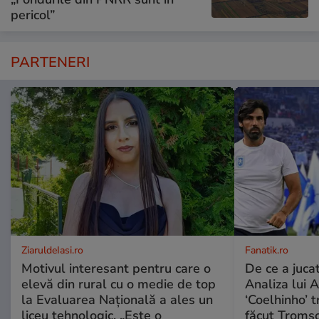
pericol”
PARTENERI
ZiaruldeIasi.ro
Fanatik.ro
Motivul interesant pentru care o
De ce a jucat
elevă din rural cu o medie de top
Analiza lui A
la Evaluarea Națională a ales un
‘Coelhinho’ t
liceu tehnologic. „Este o
făcut Tromso