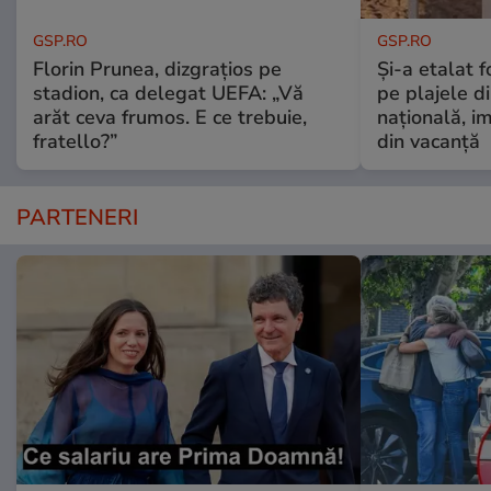
GSP.RO
GSP.RO
Florin Prunea, dizgrațios pe
Și-a etalat 
stadion, ca delegat UEFA: „Vă
pe plajele d
arăt ceva frumos. E ce trebuie,
națională, i
fratello?”
din vacanță
PARTENERI