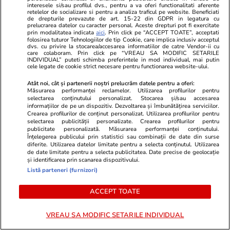
interesele si/sau profilul dvs., pentru a va oferi functionalitati aferente
retelelor de socializare si pentru a analiza traficul pe website. Beneficiati
de drepturile prevazute de art. 15-22 din GDPR in legatura cu
PROMO
prelucrarea datelor cu caracter personal. Aceste drepturi pot fi exercitate
prin modalitatea indicata
aici
. Prin click pe “ACCEPT TOATE”, acceptati
folosirea tuturor Tehnologiilor de tip Cookie, care implica inclusiv acceptul
dvs. cu privire la stocarea/accesarea informatiilor de catre Vendor-ii cu
care colaboram. Prin click pe “VREAU SA MODIFIC SETARILE
INDIVIDUAL” puteti schimba preferintele in mod individual, mai putin
cele legate de cookie strict necesare pentru functionarea website-ului.
Atât noi, cât și partenerii noștri prelucrăm datele pentru a oferi:
Măsurarea performanței reclamelor. Utilizarea profilurilor pentru
selectarea conținutului personalizat. Stocarea și/sau accesarea
informațiilor de pe un dispozitiv. Dezvoltarea și îmbunătățirea serviciilor.
Crearea profilurilor de conținut personalizat. Utilizarea profilurilor pentru
selectarea publicității personalizate. Crearea profilurilor pentru
publicitate personalizată. Măsurarea performanței conținutului.
Înțelegerea publicului prin statistici sau combinații de date din surse
diferite. Utilizarea datelor limitate pentru a selecta conținutul. Utilizarea
de date limitate pentru a selecta publicitatea. Date precise de geolocație
și identificarea prin scanarea dispozitivului.
Advertorial
Advertorial
Listă parteneri (furnizori)
Smart is the new chic: Cum ne
Înscrie-te ac
ajută tehnologia să ne reinventăm
voucher de 5
ACCEPT TOATE
VREAU SA MODIFIC SETARILE INDIVIDUAL
PARTENERI