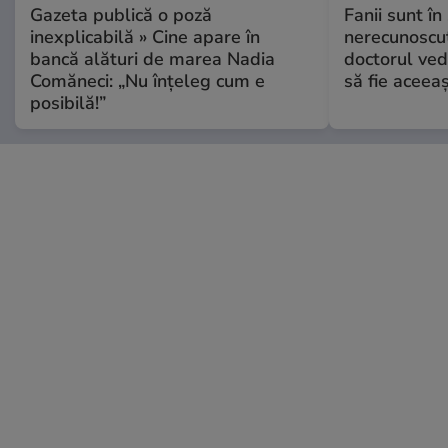
Gazeta publică o poză
Fanii sunt în 
inexplicabilă » Cine apare în
nerecunoscut
bancă alături de marea Nadia
doctorul ved
Comăneci: „Nu înțeleg cum e
să fie aceea
posibilă!”