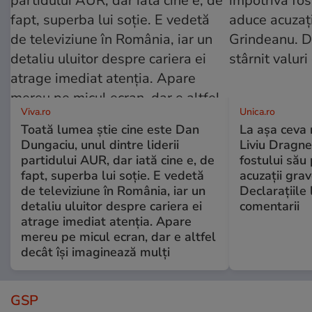
Viva.ro
Unica.ro
Toată lumea știe cine este Dan
La așa ceva 
Dungaciu, unul dintre liderii
Liviu Dragne
partidului AUR, dar iată cine e, de
fostului său 
fapt, superba lui soție. E vedetă
acuzații grav
de televiziune în România, iar un
Declarațiile 
detaliu uluitor despre cariera ei
comentarii
atrage imediat atenția. Apare
mereu pe micul ecran, dar e altfel
decât își imaginează mulți
GSP