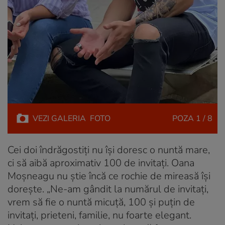
VEZI
GALERIA
FOTO
POZA
1 / 8
Cei doi îndrăgostiți nu își doresc o nuntă mare,
ci să aibă aproximativ 100 de invitați. Oana
Moșneagu nu știe încă ce rochie de mireasă își
dorește. „Ne-am gândit la numărul de invitați,
vrem să fie o nuntă micuță, 100 și puțin de
invitați, prieteni, familie, nu foarte elegant.