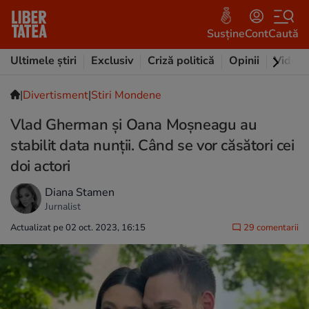
Susține
Cont
Caută
Ultimele știri
Exclusiv
Criză politică
Opinii
Video
|
Divertisment
|
Stiri Mondene
Vlad Gherman și Oana Moșneagu au
stabilit data nunții. Când se vor căsători cei
doi actori
Diana Stamen
Jurnalist
Actualizat pe 02 oct. 2023, 16:15
29 comentarii