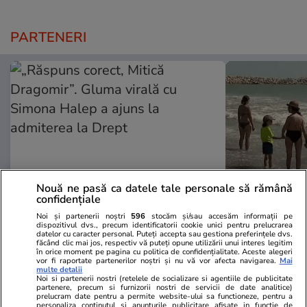
PARTENERI
Nouă ne pasă ca datele tale personale să rămână
confidențiale
Noi și partenerii noștri
596
stocăm și/sau accesăm informații pe
Mediafax.ro
StirileKanalD.ro
dispozitivul dvs., precum identificatorii cookie unici pentru prelucrarea
„Răspuns corect, Mitică
Femeie lovit
datelor cu caracter personal. Puteți accepta sau gestiona preferințele dvs.
făcând clic mai jos, respectiv vă puteți opune utilizării unui interes legitim
Dragomir”. Gluma virală cu
făcea plajă: „
în orice moment pe pagina cu politica de confidențialitate. Aceste alegeri
vor fi raportate partenerilor noștri și nu vă vor afecta navigarea.
Mai
Simona Halep a ajuns la
multe detalii
admiterea la Drept
Noi si partenerii nostri (retelele de socializare si agentiile de publicitate
partenere, precum si furnizorii nostri de servicii de date analitice)
prelucram date pentru a permite website-ului sa functioneze, pentru a
personaliza continutul si anunturile publicitare afisate in functie de