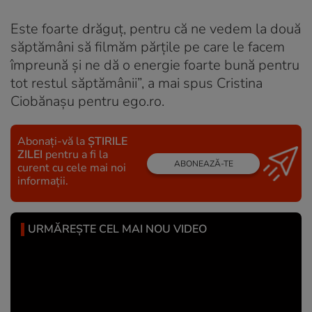
Este foarte drăguț, pentru că ne vedem la două
săptămâni să filmăm părțile pe care le facem
împreună și ne dă o energie foarte bună pentru
tot restul săptămânii”, a mai spus Cristina
Ciobănașu pentru ego.ro.
Abonați-vă la
ȘTIRILE
ZILEI
pentru a fi la
ABONEAZĂ-TE
curent cu cele mai noi
informații.
URMĂREȘTE CEL MAI NOU VIDEO