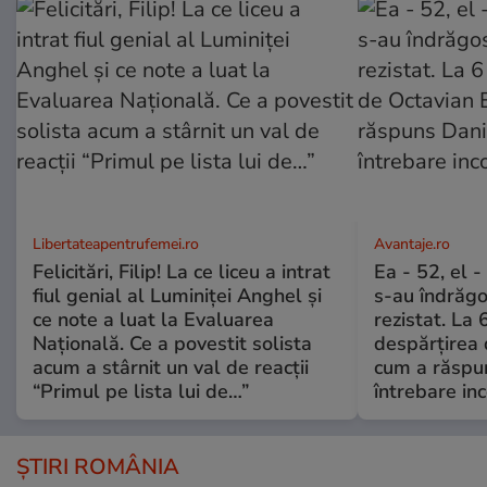
Libertateapentrufemei.ro
Avantaje.ro
Felicitări, Filip! La ce liceu a intrat
Ea - 52, el 
fiul genial al Luminiței Anghel și
s-au îndrăgos
ce note a luat la Evaluarea
rezistat. La 
Națională. Ce a povestit solista
despărțirea 
acum a stârnit un val de reacții
cum a răspu
“Primul pe lista lui de…”
întrebare i
ȘTIRI ROMÂNIA