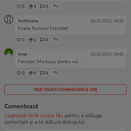
0
1
0
Andrissima
02.10.2023, 19:20
Foarte frumosi! Felicitari!
0
1
0
Irinel
02.10.2023, 19:45
Felicitari !Ma bucur pentru voi.
0
0
0
VEZI TOATE COMENTARIILE (29)
Comentează
Loghează-te în contul tău
pentru a adăuga
comentarii și a te alătura dialogului.