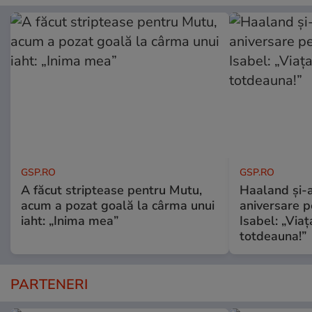
GSP.RO
GSP.RO
A făcut striptease pentru Mutu,
Haaland și-a
acum a pozat goală la cârma unui
aniversare pe
iaht: „Inima mea”
Isabel: „Via
totdeauna!”
PARTENERI