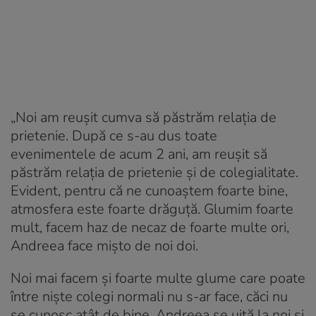
„Noi am reușit cumva să păstrăm relația de
prietenie. După ce s-au dus toate
evenimentele de acum 2 ani, am reușit să
păstrăm relația de prietenie și de colegialitate.
Evident, pentru că ne cunoaștem foarte bine,
atmosfera este foarte drăguță. Glumim foarte
mult, facem haz de necaz de foarte multe ori,
Andreea face mișto de noi doi.
Noi mai facem și foarte multe glume care poate
între niște colegi normali nu s-ar face, căci nu
se cunosc atât de bine. Andreea se uită la noi și