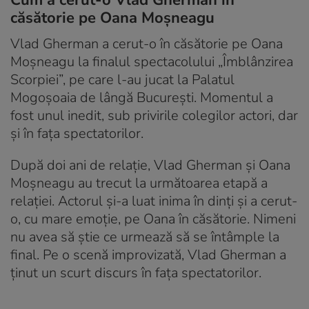
Cum a cerut-o Vlad Gherman în
căsătorie pe Oana Moșneagu
Vlad Gherman a cerut-o în căsătorie pe Oana
Moșneagu la finalul spectacolului „Îmblânzirea
Scorpiei”, pe care l-au jucat la Palatul
Mogoșoaia de lângă București. Momentul a
fost unul inedit, sub privirile colegilor actori, dar
și în fața spectatorilor.
După doi ani de relație, Vlad Gherman și Oana
Moșneagu au trecut la următoarea etapă a
relației. Actorul și-a luat inima în dinți și a cerut-
o, cu mare emoție, pe Oana în căsătorie. Nimeni
nu avea să știe ce urmează să se întâmple la
final. Pe o scenă improvizată, Vlad Gherman a
ținut un scurt discurs în fața spectatorilor.