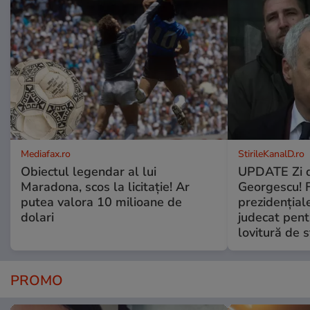
Mediafax.ro
StirileKanalD.ro
Obiectul legendar al lui
UPDATE Zi d
Maradona, scos la licitație! Ar
Georgescu! F
putea valora 10 milioane de
prezidențiale
dolari
judecat pent
lovitură de s
PROMO