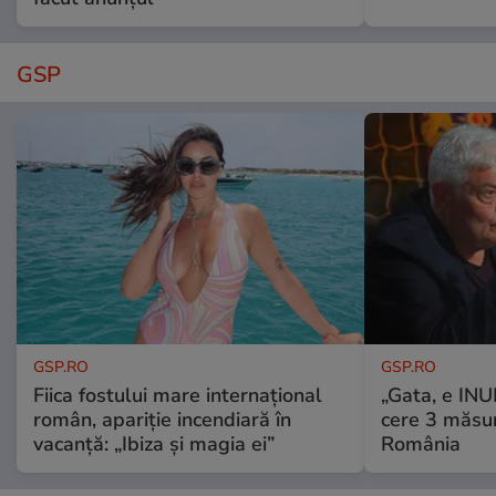
GSP
GSP.RO
GSP.RO
Fiica fostului mare internațional
„Gata, e IN
român, apariție incendiară în
cere 3 măsu
vacanță: „Ibiza și magia ei”
România