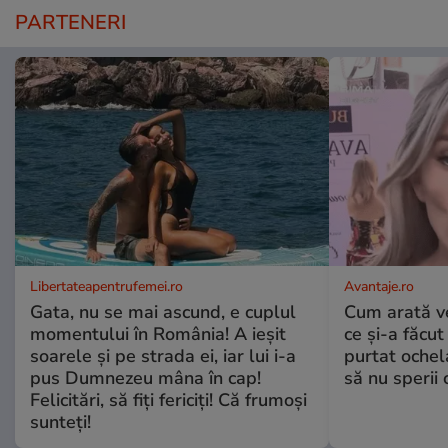
PARTENERI
Libertateapentrufemei.ro
Avantaje.ro
Gata, nu se mai ascund, e cuplul
Cum arată v
momentului în România! A ieșit
ce și-a făcut
soarele și pe strada ei, iar lui i-a
purtat ochel
pus Dumnezeu mâna în cap!
să nu sperii c
Felicitări, să fiți fericiți! Că frumoși
sunteți!