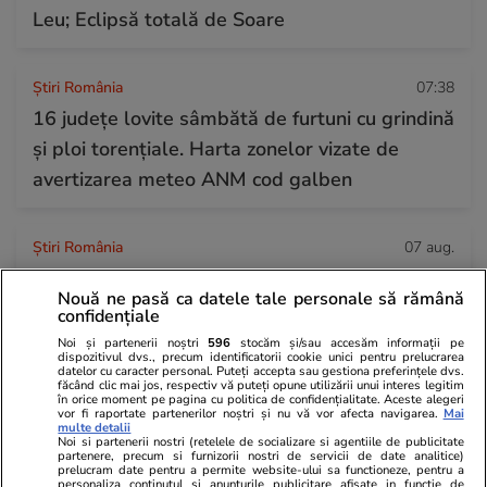
Leu; Eclipsă totală de Soare
Știri România
07:38
16 județe lovite sâmbătă de furtuni cu grindină
și ploi torențiale. Harta zonelor vizate de
avertizarea meteo ANM cod galben
Știri România
07 aug.
Debitul Dunării a atins un minim istoric, dar
Nouă ne pasă ca datele tale personale să rămână
hidrologii anunță că fluviul va începe să
confidențiale
crească din 13 august: „Am mai câștiga 3-4
Noi și partenerii noștri
596
stocăm și/sau accesăm informații pe
dispozitivul dvs., precum identificatorii cookie unici pentru prelucrarea
zile”
datelor cu caracter personal. Puteți accepta sau gestiona preferințele dvs.
făcând clic mai jos, respectiv vă puteți opune utilizării unui interes legitim
în orice moment pe pagina cu politica de confidențialitate. Aceste alegeri
vor fi raportate partenerilor noștri și nu vă vor afecta navigarea.
Mai
multe detalii
Știri Externe
07 aug.
Noi si partenerii nostri (retelele de socializare si agentiile de publicitate
partenere, precum si furnizorii nostri de servicii de date analitice)
Intervenția Bruxelles-ului a fost praf în ochi:
prelucram date pentru a permite website-ului sa functioneze, pentru a
personaliza continutul si anunturile publicitare afisate in functie de