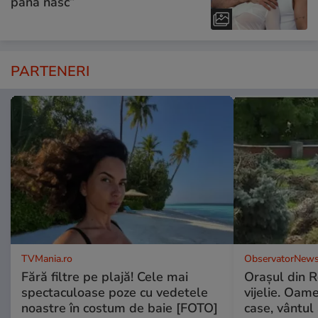
până nasc”
PARTENERI
TVMania.ro
ObservatorNews
Fără filtre pe plajă! Cele mai
Oraşul din 
spectaculoase poze cu vedetele
vijelie. Oame
noastre în costum de baie [FOTO]
case, vântul