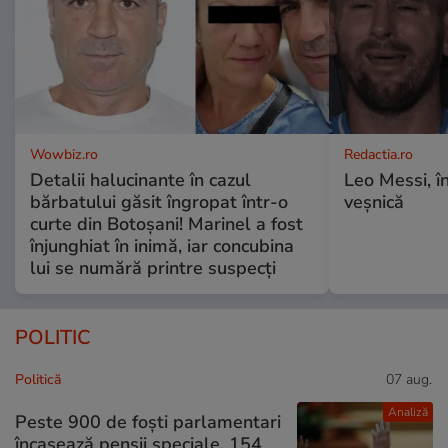
Wowbiz.ro
Redactia.ro
Detalii halucinante în cazul
Leo Messi, î
bărbatului găsit îngropat într-o
veșnică
curte din Botoșani! Marinel a fost
înjunghiat în inimă, iar concubina
lui se numără printre suspecți
POLITIC
Politică
07 aug.
Analiză
Peste 900 de foști parlamentari
încasează pensii speciale. 154