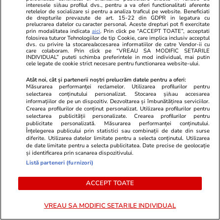
conflictul dintre Spania și Italia privind
interesele si/sau profilul dvs., pentru a va oferi functionalitati aferente
retelelor de socializare si pentru a analiza traficul pe website. Beneficiati
controalele la frontieră se acutizează.
de drepturile prevazute de art. 15-22 din GDPR in legatura cu
prelucrarea datelor cu caracter personal. Aceste drepturi pot fi exercitate
Madridul amenință cu represalii
prin modalitatea indicata
aici
. Prin click pe “ACCEPT TOATE”, acceptati
folosirea tuturor Tehnologiilor de tip Cookie, care implica inclusiv acceptul
dvs. cu privire la stocarea/accesarea informatiilor de catre Vendor-ii cu
care colaboram. Prin click pe “VREAU SA MODIFIC SETARILE
INDIVIDUAL” puteti schimba preferintele in mod individual, mai putin
cele legate de cookie strict necesare pentru functionarea website-ului.
Atât noi, cât și partenerii noștri prelucrăm datele pentru a oferi:
Măsurarea performanței reclamelor. Utilizarea profilurilor pentru
selectarea conținutului personalizat. Stocarea și/sau accesarea
informațiilor de pe un dispozitiv. Dezvoltarea și îmbunătățirea serviciilor.
Crearea profilurilor de conținut personalizat. Utilizarea profilurilor pentru
selectarea publicității personalizate. Crearea profilurilor pentru
publicitate personalizată. Măsurarea performanței conținutului.
Înțelegerea publicului prin statistici sau combinații de date din surse
diferite. Utilizarea datelor limitate pentru a selecta conținutul. Utilizarea
de date limitate pentru a selecta publicitatea. Date precise de geolocație
și identificarea prin scanarea dispozitivului.
Listă parteneri (furnizori)
Sănătate și Fitness
15:44
Vacanțe și Cultu
ACCEPT TOATE
Înghețata proteică: o alternativă
Ziua Internaț
mai sănătoasă sau o schemă bună
trebuie să șt
VREAU SA MODIFIC SETARILE INDIVIDUAL
de marketing?
călătorești 