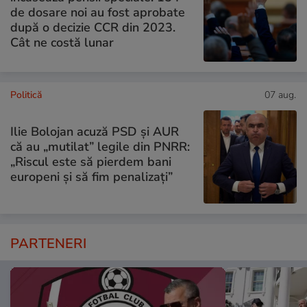
de dosare noi au fost aprobate
după o decizie CCR din 2023.
Cât ne costă lunar
Politică
07 aug.
Ilie Bolojan acuză PSD și AUR
că au „mutilat” legile din PNRR:
„Riscul este să pierdem bani
europeni și să fim penalizați”
PARTENERI