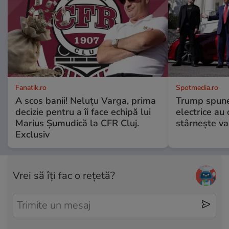
Fanatik.ro
Spotmedia.ro
A scos banii! Neluțu Varga, prima
Trump spune 
decizie pentru a îi face echipă lui
electrice au 
Marius Șumudică la CFR Cluj.
stârnește val
Exclusiv
Vrei să îți fac o rețetă?