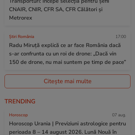
Transporturi: Începe selecția pentru șefii
CNAIR, CNIR, CFR SA, CFR Călători și
Metrorex
Știri România
17:00
Radu Miruță explică ce ar face România dacă
s-ar confrunta cu un roi de drone: „Dacă vin
150 de drone, nu mai suntem pe timp de pace”
Citește mai multe
TRENDING
Horoscop
07 aug.
Horoscop Urania | Previziuni astrologice pentru
perioada 8 – 14 august 2026. Lună Nouă în