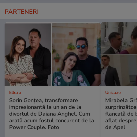
PARTENERI
Elle.ro
Unica.ro
Sorin Gonțea, transformare
Mirabela Gră
impresionantă la un an de la
surprinzătoar
divorțul de Daiana Anghel. Cum
flancată de 
arată acum fostul concurent de la
aflat despre
Power Couple. Foto
de Apel