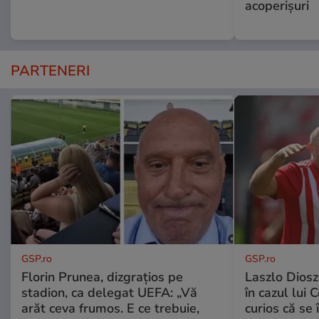
acoperişuri
PARTENERI
GSP.ro
GSP.ro
Florin Prunea, dizgrațios pe
Laszlo Diosz
stadion, ca delegat UEFA: „Vă
în cazul lui 
arăt ceva frumos. E ce trebuie,
curios că se