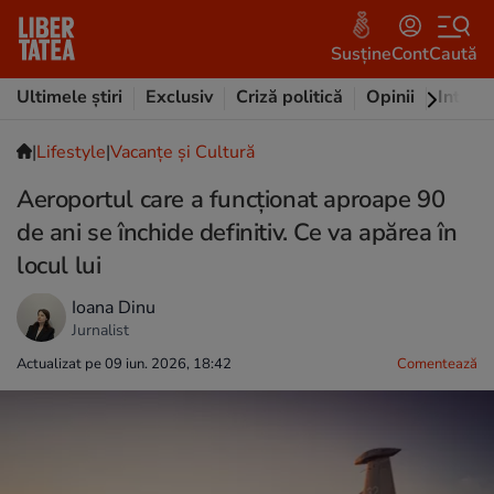
Susține
Cont
Caută
Ultimele știri
Exclusiv
Criză politică
Opinii
Intervi
|
Lifestyle
|
Vacanțe și Cultură
Aeroportul care a funcționat aproape 90
de ani se închide definitiv. Ce va apărea în
locul lui
Ioana Dinu
Jurnalist
Actualizat pe 09 iun. 2026, 18:42
Comentează