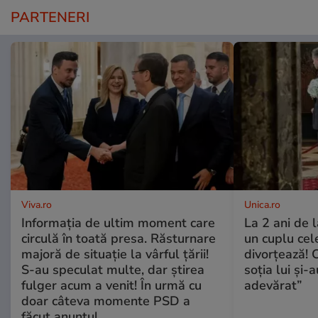
PARTENERI
Viva.ro
Unica.ro
Informația de ultim moment care
La 2 ani de 
circulă în toată presa. Răsturnare
un cuplu ce
majoră de situație la vârful țării!
divorțează! C
S-au speculat multe, dar știrea
soția lui și-
fulger acum a venit! În urmă cu
adevărat”
doar câteva momente PSD a
făcut anunțul