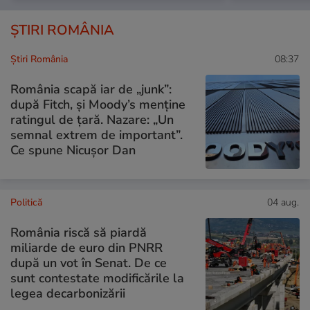
ȘTIRI ROMÂNIA
Știri România
08:37
România scapă iar de „junk”:
după Fitch, și Moody’s menține
ratingul de țară. Nazare: „Un
semnal extrem de important”.
Ce spune Nicușor Dan
Politică
04 aug.
România riscă să piardă
miliarde de euro din PNRR
după un vot în Senat. De ce
sunt contestate modificările la
legea decarbonizării