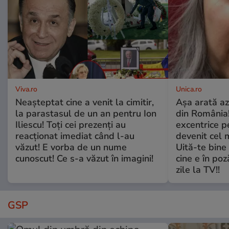
Viva.ro
Unica.ro
Neașteptat cine a venit la cimitir,
Așa arată az
la parastasul de un an pentru Ion
din România!
Iliescu! Toți cei prezenți au
excentrice pe
reacționat imediat când l-au
devenit cel 
văzut! E vorba de un nume
Uită-te bine 
cunoscut! Ce s-a văzut în imagini!
cine e în poz
zile la TV!!
GSP