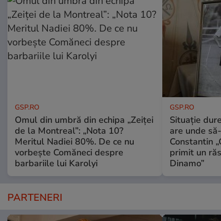
GSP.RO
GSP.RO
Omul din umbră din echipa „Zeiței
Situație dur
de la Montreal”: „Nota 10?
are unde să-
Meritul Nadiei 80%. De ce nu
Constantin 
vorbește Comăneci despre
primit un ră
barbariile lui Karolyi
Dinamo”
PARTENERI