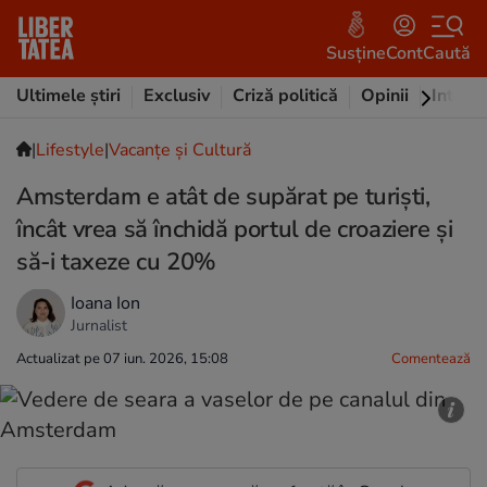
Susține
Cont
Caută
Ultimele știri
Exclusiv
Criză politică
Opinii
Intervi
|
Lifestyle
|
Vacanțe și Cultură
Amsterdam e atât de supărat pe turiști,
încât vrea să închidă portul de croaziere și
să-i taxeze cu 20%
Ioana Ion
Jurnalist
Actualizat pe 07 iun. 2026, 15:08
Comentează