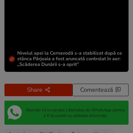
Nivelul apei la Cernavodă s-a stabilizat după ce
stânca Pârjoaia a fost aruncată controlat în aer:
„Scăderea Dunării s-a oprit”
Share
Comentează
Abonați-vă la canalul Libertatea de WhatsApp pentru
a fi la curent cu ultimele informații