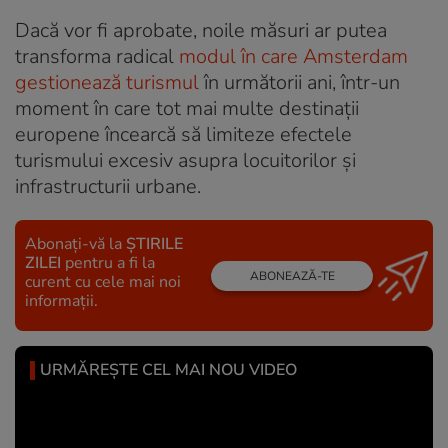
Dacă vor fi aprobate, noile măsuri ar putea
transforma radical
modul în care Amsterdam
gestionează turismul
în următorii ani, într-un
moment în care tot mai multe destinații
europene încearcă să limiteze efectele
turismului excesiv asupra locuitorilor și
infrastructurii urbane.
Abonați-vă la
ȘTIRILE
ZILEI
pentru a fi la
ABONEAZĂ-TE
curent cu cele mai noi
informații.
URMĂREȘTE CEL MAI NOU VIDEO