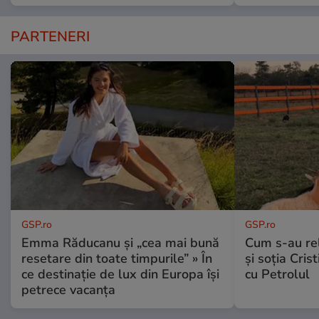
PARTENERI
GSP.ro
GSP.ro
Emma Răducanu și „cea mai bună
Cum s-au re
resetare din toate timpurile” » În
și soția Cris
ce destinație de lux din Europa își
cu Petrolul
petrece vacanța