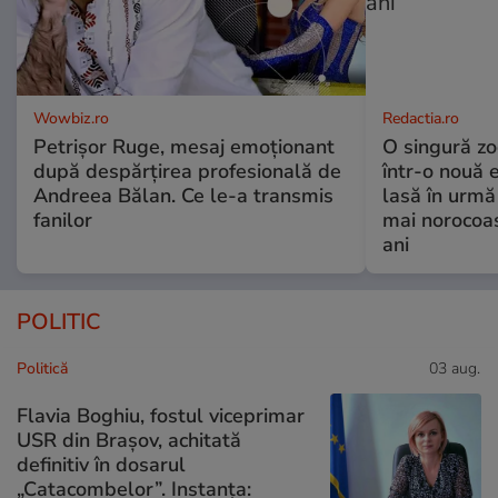
Wowbiz.ro
Redactia.ro
Petrișor Ruge, mesaj emoționant
O singură zo
după despărțirea profesională de
într-o nouă 
Andreea Bălan. Ce le-a transmis
lasă în urmă 
fanilor
mai norocoas
ani
POLITIC
Politică
03 aug.
Flavia Boghiu, fostul viceprimar
USR din Brașov, achitată
definitiv în dosarul
„Catacombelor”. Instanța: