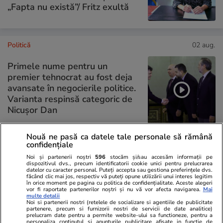
„Fapta nu există”/ Fritz exultă
Politică
02 aug.
Primele nume pentru un
premier tehnocrat au fost deja
avansate în negocierile politice.
Varianta respinsă categoric de
Nicușor Dan
Nouă ne pasă ca datele tale personale să rămână
confidențiale
PARTENERI
Noi și partenerii noștri
596
stocăm și/sau accesăm informații pe
dispozitivul dvs., precum identificatorii cookie unici pentru prelucrarea
datelor cu caracter personal. Puteți accepta sau gestiona preferințele dvs.
făcând clic mai jos, respectiv vă puteți opune utilizării unui interes legitim
în orice moment pe pagina cu politica de confidențialitate. Aceste alegeri
vor fi raportate partenerilor noștri și nu vă vor afecta navigarea.
Mai
multe detalii
Noi si partenerii nostri (retelele de socializare si agentiile de publicitate
partenere, precum si furnizorii nostri de servicii de date analitice)
prelucram date pentru a permite website-ului sa functioneze, pentru a
personaliza continutul si anunturile publicitare afisate in functie de