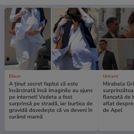
Elle.ro
Unica.ro
A ținut secret faptul că este
Mirabela Gră
însărcinată însă imaginile au ajuns
surprinzătoar
pe internet! Vedeta a fost
flancată de 
surprinsă pe stradă, iar burtica de
aflat despre
gravidă dovedește că va deveni în
de Apel
curând mamă