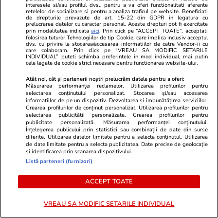
interesele si/sau profilul dvs., pentru a va oferi functionalitati aferente
retelelor de socializare si pentru a analiza traficul pe website. Beneficiati
de drepturile prevazute de art. 15-22 din GDPR in legatura cu
prelucrarea datelor cu caracter personal. Aceste drepturi pot fi exercitate
prin modalitatea indicata
aici
. Prin click pe “ACCEPT TOATE”, acceptati
folosirea tuturor Tehnologiilor de tip Cookie, care implica inclusiv acceptul
dvs. cu privire la stocarea/accesarea informatiilor de catre Vendor-ii cu
care colaboram. Prin click pe “VREAU SA MODIFIC SETARILE
INDIVIDUAL” puteti schimba preferintele in mod individual, mai putin
ZiaruldeIasi.ro
Fanatik.ro
cele legate de cookie strict necesare pentru functionarea website-ului.
Motivul interesant pentru care o
Gigi Becali a
Atât noi, cât și partenerii noștri prelucrăm datele pentru a oferi:
elevă din rural cu o medie de top
cu care vind
Măsurarea performanței reclamelor. Utilizarea profilurilor pentru
la Evaluarea Națională a ales un
american și o
selectarea conținutului personalizat. Stocarea și/sau accesarea
informațiilor de pe un dispozitiv. Dezvoltarea și îmbunătățirea serviciilor.
liceu tehnologic. „Este o
Crearea profilurilor de conținut personalizat. Utilizarea profilurilor pentru
nebuloasă și pentru noi”
selectarea publicității personalizate. Crearea profilurilor pentru
publicitate personalizată. Măsurarea performanței conținutului.
Înțelegerea publicului prin statistici sau combinații de date din surse
diferite. Utilizarea datelor limitate pentru a selecta conținutul. Utilizarea
de date limitate pentru a selecta publicitatea. Date precise de geolocație
și identificarea prin scanarea dispozitivului.
Vrei să îți fac o rețetă?
Listă parteneri (furnizori)
ACCEPT TOATE
VREAU SA MODIFIC SETARILE INDIVIDUAL