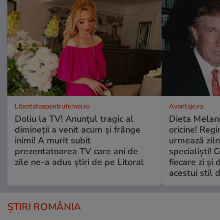
Libertateapentrufemei.ro
Avantaje.ro
Doliu la TV! Anunțul tragic al
Dieta Melan
dimineții a venit acum și frânge
oricine! Regi
inimi! A murit subit
urmează zilni
prezentatoarea TV care ani de
specialiști! 
zile ne-a adus știri de pe Litoral
fiecare zi și 
acestui stil 
ȘTIRI ROMÂNIA