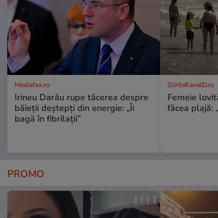
Mediafax.ro
StirileKanalD.ro
Irineu Darău rupe tăcerea despre
Femeie lovit
băieții deștepți din energie: „Îi
făcea plajă: „
bagă în fibrilații”
PROMO