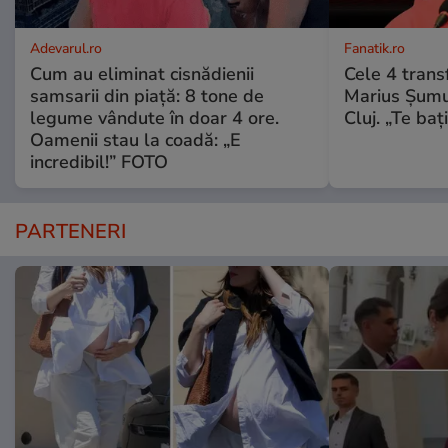
Adevarul.ro
Fanatik.ro
Cum au eliminat cisnădienii
Cele 4 transf
samsarii din piață: 8 tone de
Marius Șumu
legume vândute în doar 4 ore.
Cluj. „Te baț
Oamenii stau la coadă: „E
incredibil!” FOTO
PARTENERI