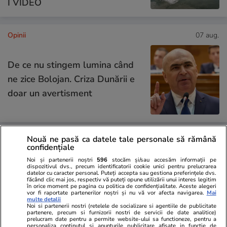
I VIDEO
Opinii
07 aug.
De ce nu stingem lumina când
ne zice Bolojan. Criza Dunării e
doar un avertisment
Nouă ne pasă ca datele tale personale să rămână
Opinii
07 aug.
confidențiale
Noi și partenerii noștri
596
stocăm și/sau accesăm informații pe
dispozitivul dvs., precum identificatorii cookie unici pentru prelucrarea
datelor cu caracter personal. Puteți accepta sau gestiona preferințele dvs.
Cum supraviețuiești unui șef
făcând clic mai jos, respectiv vă puteți opune utilizării unui interes legitim
în orice moment pe pagina cu politica de confidențialitate. Aceste alegeri
prost
vor fi raportate partenerilor noștri și nu vă vor afecta navigarea.
Mai
multe detalii
Noi si partenerii nostri (retelele de socializare si agentiile de publicitate
partenere, precum si furnizorii nostri de servicii de date analitice)
prelucram date pentru a permite website-ului sa functioneze, pentru a
personaliza continutul si anunturile publicitare afisate in functie de