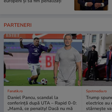
europeni și să fim penalizați”
PARTENERI
Fanatik.ro
Spotmedia.ro
Daniel Pancu, scandal la
Trump spune 
conferință după UTA – Rapid 0-0:
electrice au 
„Mamă, ce penalty! Dacă nu mă
stârnește val