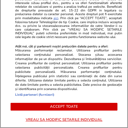
interesele si/sau profilul dvs., pentru a va oferi functionalitati aferente
retelelor de socializare si pentru a analiza traficul pe website. Beneficiati
Opinii
07 aug.
de drepturile prevazute de art. 15-22 din GDPR in legatura cu
prelucrarea datelor cu caracter personal. Aceste drepturi pot fi exercitate
Puține zone economice de
prin modalitatea indicata
aici
. Prin click pe “ACCEPT TOATE”, acceptati
folosirea tuturor Tehnologiilor de tip Cookie, care implica inclusiv acceptul
dvs. cu privire la stocarea/accesarea informatiilor de catre Vendor-ii cu
succes, privilegiile de la vârful
care colaboram. Prin click pe “VREAU SA MODIFIC SETARILE
INDIVIDUAL” puteti schimba preferintele in mod individual, mai putin
birocrației și penurie în rest sau
cele legate de cookie strict necesare pentru functionarea website-ului.
ordinea socială din România de
Atât noi, cât și partenerii noștri prelucrăm datele pentru a oferi:
azi
Măsurarea performanței reclamelor. Utilizarea profilurilor pentru
selectarea conținutului personalizat. Stocarea și/sau accesarea
informațiilor de pe un dispozitiv. Dezvoltarea și îmbunătățirea serviciilor.
Crearea profilurilor de conținut personalizat. Utilizarea profilurilor pentru
selectarea publicității personalizate. Crearea profilurilor pentru
Opinii
07 aug.
publicitate personalizată. Măsurarea performanței conținutului.
Înțelegerea publicului prin statistici sau combinații de date din surse
diferite. Utilizarea datelor limitate pentru a selecta conținutul. Utilizarea
de date limitate pentru a selecta publicitatea. Date precise de geolocație
și identificarea prin scanarea dispozitivului.
Ce fel de revoluție urmează în
Listă parteneri (furnizori)
România?
ACCEPT TOATE
VREAU SA MODIFIC SETARILE INDIVIDUAL