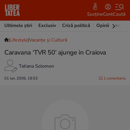
Susține
Cont
Caută
Ultimele știri
Exclusiv
Criză politică
Opinii
Intervi
|
Lifestyle
|
Vacanțe și Cultură
Caravana ‘TVR 50’ ajunge in Craiova
Tatiana Solomon
01 iun. 2006, 18:53
1 comentariu