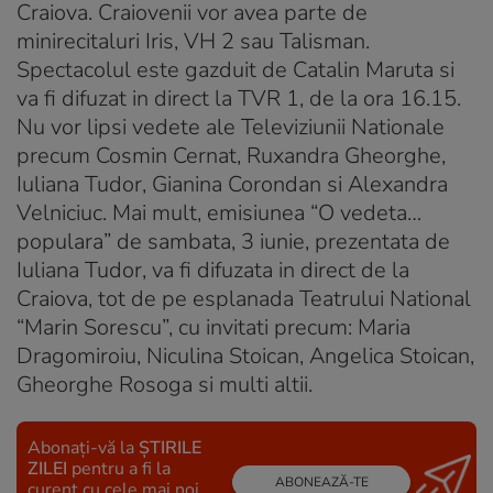
Craiova. Craiovenii vor avea parte de
minirecitaluri Iris, VH 2 sau Talisman.
Spectacolul este gazduit de Catalin Maruta si
va fi difuzat in direct la TVR 1, de la ora 16.15.
Nu vor lipsi vedete ale Televiziunii Nationale
precum Cosmin Cernat, Ruxandra Gheorghe,
Iuliana Tudor, Gianina Corondan si Alexandra
Velniciuc. Mai mult, emisiunea “O vedeta…
populara” de sambata, 3 iunie, prezentata de
Iuliana Tudor, va fi difuzata in direct de la
Craiova, tot de pe esplanada Teatrului National
“Marin Sorescu”, cu invitati precum: Maria
Dragomiroiu, Niculina Stoican, Angelica Stoican,
Gheorghe Rosoga si multi altii.
Abonați-vă la
ȘTIRILE
ZILEI
pentru a fi la
ABONEAZĂ-TE
curent cu cele mai noi