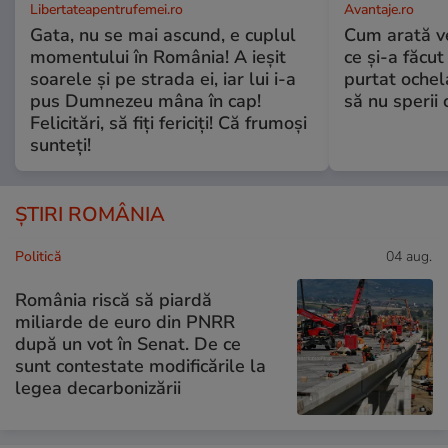
Libertateapentrufemei.ro
Avantaje.ro
Gata, nu se mai ascund, e cuplul
Cum arată v
momentului în România! A ieșit
ce și-a făcut
soarele și pe strada ei, iar lui i-a
purtat ochel
pus Dumnezeu mâna în cap!
să nu sperii c
Felicitări, să fiți fericiți! Că frumoși
sunteți!
ȘTIRI ROMÂNIA
Politică
04 aug.
România riscă să piardă
miliarde de euro din PNRR
după un vot în Senat. De ce
sunt contestate modificările la
legea decarbonizării