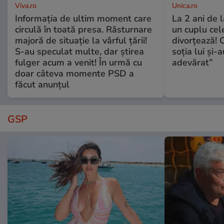
Viva.ro
Unica.ro
Informația de ultim moment care
La 2 ani de 
circulă în toată presa. Răsturnare
un cuplu ce
majoră de situație la vârful țării!
divorțează! C
S-au speculat multe, dar știrea
soția lui și-
fulger acum a venit! În urmă cu
adevărat”
doar câteva momente PSD a
făcut anunțul
GSP