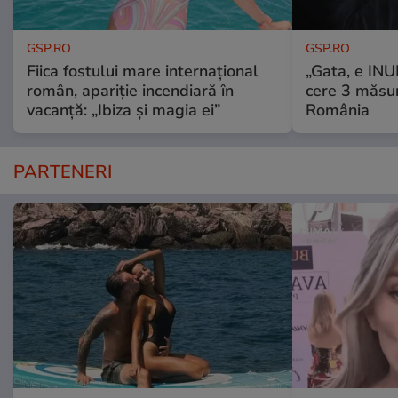
GSP.RO
GSP.RO
Fiica fostului mare internațional
„Gata, e IN
român, apariție incendiară în
cere 3 măsu
vacanță: „Ibiza și magia ei”
România
PARTENERI