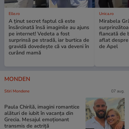
Elle.ro
Unica.ro
A ținut secret faptul că este
Mirabela Gră
însărcinată însă imaginile au ajuns
surprinzătoar
pe internet! Vedeta a fost
flancată de 
surprinsă pe stradă, iar burtica de
aflat despre
gravidă dovedește că va deveni în
de Apel
curând mamă
MONDEN
Stiri Mondene
07 aug.
Paula Chirilă, imagini romantice
alături de iubit în vacanța din
Grecia. Mesajul emoționant
transmis de actriță