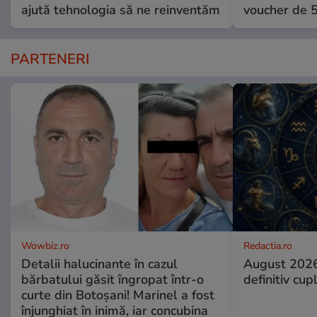
ajută tehnologia să ne reinventăm
voucher de 5
PARTENERI
Wowbiz.ro
Redactia.ro
Detalii halucinante în cazul
August 2026
bărbatului găsit îngropat într-o
definitiv cup
curte din Botoșani! Marinel a fost
înjunghiat în inimă, iar concubina