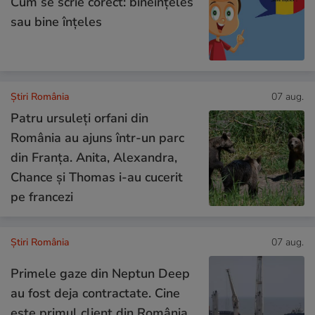
Cum se scrie corect: bineînțeles
sau bine înțeles
Știri România
07 aug.
Patru ursuleți orfani din
România au ajuns într-un parc
din Franța. Anita, Alexandra,
Chance și Thomas i-au cucerit
pe francezi
Știri România
07 aug.
Primele gaze din Neptun Deep
au fost deja contractate. Cine
este primul client din România