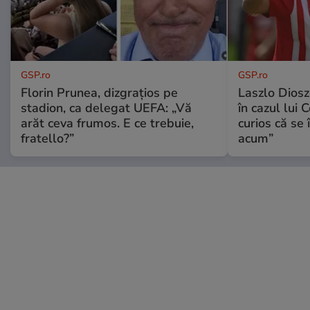
GSP.ro
GSP.ro
Florin Prunea, dizgrațios pe
Laszlo Diosz
stadion, ca delegat UEFA: „Vă
în cazul lui 
arăt ceva frumos. E ce trebuie,
curios că se
fratello?”
acum”