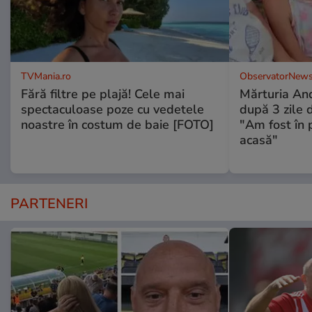
TVMania.ro
ObservatorNews
Fără filtre pe plajă! Cele mai
Mărturia And
spectaculoase poze cu vedetele
după 3 zile d
noastre în costum de baie [FOTO]
"Am fost în p
acasă"
PARTENERI