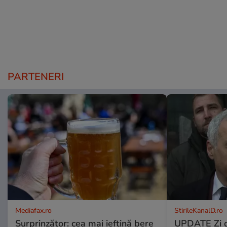
PARTENERI
Mediafax.ro
StirileKanalD.ro
Surprinzător: cea mai ieftină bere
UPDATE Zi d