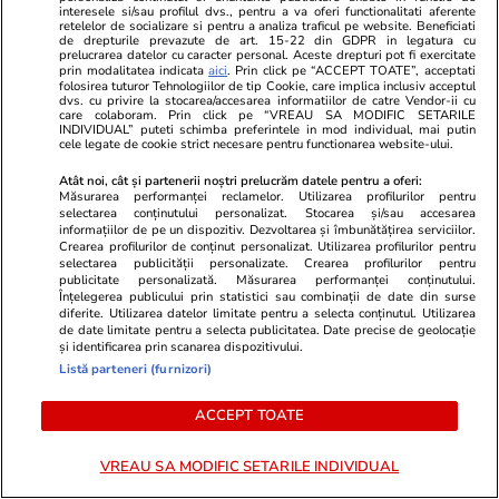
ceai negru, ajutând la adăugarea de note de
interesele si/sau profilul dvs., pentru a va oferi functionalitati aferente
retelelor de socializare si pentru a analiza traficul pe website. Beneficiati
fructe sau chiar afumat, în funcție de ceai.
de drepturile prevazute de art. 15-22 din GDPR in legatura cu
prelucrarea datelor cu caracter personal. Aceste drepturi pot fi exercitate
prin modalitatea indicata
aici
. Prin click pe “ACCEPT TOATE”, acceptati
Ceaiul Oolong urmează un proces similar cu
folosirea tuturor Tehnologiilor de tip Cookie, care implica inclusiv acceptul
dvs. cu privire la stocarea/accesarea informatiilor de catre Vendor-ii cu
ceaiul negru, cu toate acestea, fiecare etapă
care colaboram. Prin click pe “VREAU SA MODIFIC SETARILE
INDIVIDUAL” puteti schimba preferintele in mod individual, mai putin
cele legate de cookie strict necesare pentru functionarea website-ului.
individuală nu este la fel de lungă.
Atât noi, cât și partenerii noștri prelucrăm datele pentru a oferi:
Sute de soiuri și plante hibride au evoluat din
Măsurarea performanței reclamelor. Utilizarea profilurilor pentru
selectarea conținutului personalizat. Stocarea și/sau accesarea
plante Camellia sinensis de-a lungul
informațiilor de pe un dispozitiv. Dezvoltarea și îmbunătățirea serviciilor.
Crearea profilurilor de conținut personalizat. Utilizarea profilurilor pentru
timpului. Dar, din punct de vedere tehnic,
selectarea publicității personalizate. Crearea profilurilor pentru
publicitate personalizată. Măsurarea performanței conținutului.
orice tip de ceai – alb, verde, galben, oolong,
Înțelegerea publicului prin statistici sau combinații de date din surse
diferite. Utilizarea datelor limitate pentru a selecta conținutul. Utilizarea
negru sau pu-erh – poate fi făcut din frunzele
de date limitate pentru a selecta publicitatea. Date precise de geolocație
și identificarea prin scanarea dispozitivului.
oricărei plante Camellia sinensis.
Listă parteneri (furnizori)
Surse:
healthline.com
,
webmd.com
,
ACCEPT TOATE
teatulia.com
,
ncbi.nlm.nih.gov
.
VREAU SA MODIFIC SETARILE INDIVIDUAL
Abonați-vă la
ȘTIRILE