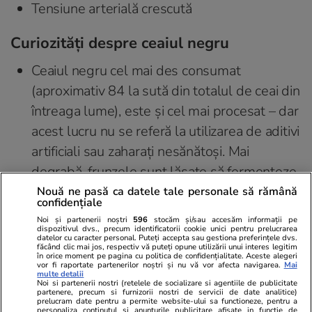
Tensiune arterială crescută
Curiozități despre ceaiul negru
Ceaiul negru cel mai des consumat
(aproximativ 84 la sută din totalul de ceai din
întreaga lume), este și cel mai procesat – dar
acest lucru nu se referă la utilizarea de aditivi
artificiali sau zaharați nesănătoși. Mai
degrabă, frunzele sunt lăsate să fermenteze
până devin negre, apoi se usucă și se
Nouă ne pasă ca datele tale personale să rămână
confidențiale
ambalează.
Noi și partenerii noștri
596
stocăm și/sau accesăm informații pe
dispozitivul dvs., precum identificatorii cookie unici pentru prelucrarea
În timpul oxidării, oxigenul interacționează cu
datelor cu caracter personal. Puteți accepta sau gestiona preferințele dvs.
făcând clic mai jos, respectiv vă puteți opune utilizării unui interes legitim
pereții celulari ai plantei de ceai pentru a
în orice moment pe pagina cu politica de confidențialitate. Aceste alegeri
vor fi raportate partenerilor noștri și nu vă vor afecta navigarea.
Mai
multe detalii
transforma frunzele de la maro închis la negr.
Noi si partenerii nostri (retelele de socializare si agentiile de publicitate
partenere, precum si furnizorii nostri de servicii de date analitice)
Oxidarea modifică și profilul de aromă al unui
prelucram date pentru a permite website-ului sa functioneze, pentru a
personaliza continutul si anunturile publicitare afisate in functie de