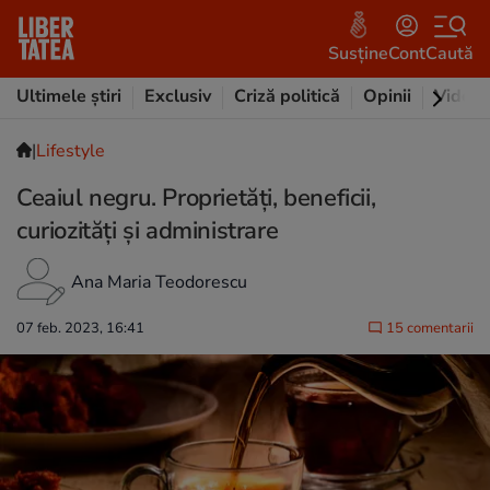
Susține
Cont
Caută
Ultimele știri
Exclusiv
Criză politică
Opinii
Video
|
Lifestyle
Ceaiul negru. Proprietăți, beneficii,
curiozități și administrare
Ana Maria Teodorescu
07 feb. 2023, 16:41
15 comentarii