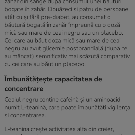
zahăr din sânge după consumul unei băuturi
bogate în zahăr. Douăzeci și patru de persoane,
atât cu și fără pre-diabet, au consumat o
băutură bogată în zahăr împreună cu o doză
mică sau mare de ceai negru sau un placebo.
Cei care au băut doza mică sau mare de ceai
negru au avut glicemie postprandială (după ce
au mâncat) semnificativ mai scăzută comparativ
cu cei care au băut un placebo.
Îmbunătățește capacitatea de
concentrare
Ceaiul negru conține cafeină și un aminoacid
numit L-teanină, care poate îmbunătăți vigilența
și concentrarea.
L-teanina crește activitatea alfa din creier,