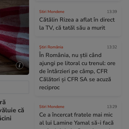
Stiri Mondene
13:39
Cătălin Rizea a aflat în direct
la TV, că tatăl său a murit
Știri România
13:32
În România, nu știi când
ajungi pe litoral cu trenul: ore
de întârzieri pe câmp, CFR
Călători și CFR SA se acuză
reciproc
ră
Stiri Mondene
13:29
văluie că
Ce a încercat fratele mai mic
cini
al lui Lamine Yamal să-i facă