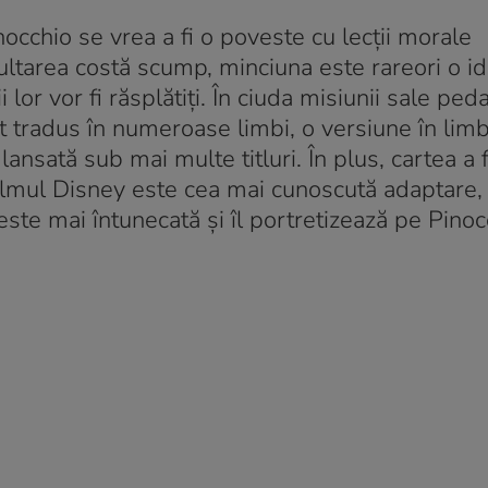
cchio se vrea a fi o poveste cu lecții morale
ltarea costă scump, minciuna este rareori o i
ii lor vor fi răsplătiți. În ciuda misiunii sale pe
 tradus în numeroase limbi, o versiune în lim
ansată sub mai multe titluri. În plus, cartea a 
 Filmul Disney este cea mai cunoscută adaptare,
 este mai întunecată și îl portretizează pe Pinoc