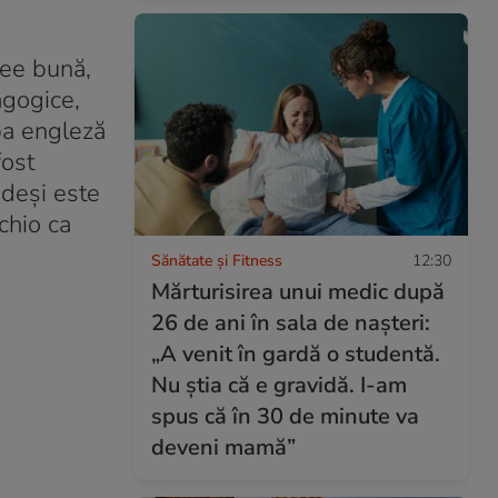
dee bună,
dagogice,
ba engleză
fost
 deși este
chio ca
Sănătate și Fitness
12:30
Mărturisirea unui medic după
26 de ani în sala de nașteri:
„A venit în gardă o studentă.
Nu știa că e gravidă. I-am
spus că în 30 de minute va
deveni mamă”