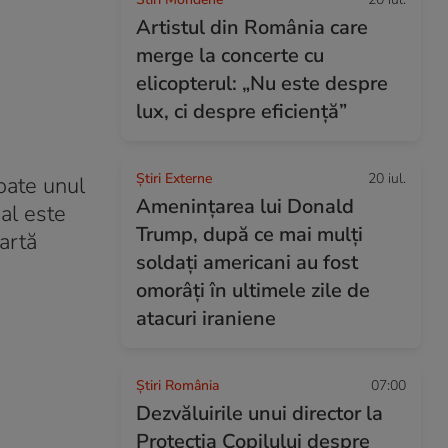
Artistul din România care
merge la concerte cu
elicopterul: „Nu este despre
lux, ci despre eficiență”
Știri Externe
20 iul.
poate unul
Amenințarea lui Donald
al este
Trump, după ce mai mulți
 artă
soldați americani au fost
omorâți în ultimele zile de
atacuri iraniene
Știri România
07:00
Dezvăluirile unui director la
Protecția Copilului despre