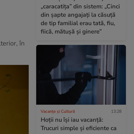
„caracatița” din sistem: „Cinci
din șapte angajați la căsuță
de tip familial erau tată, fiu,
fiică, mătușă și ginere”
erior, în
Vacanțe și Cultură
13:28
Hoții nu își iau vacanță:
Trucuri simple și eficiente ca