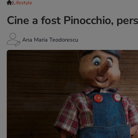
|
Lifestyle
Cine a fost Pinocchio, pers
Ana Maria Teodorescu