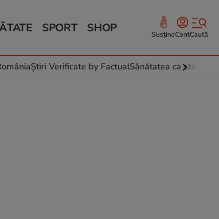
ĂTATE
SPORT
SHOP
Susține
Cont
Caută
Sănătate și Fitness
ce
 culinare
-România
Știri Verificate by Factual
Sănătatea ca stil de vi
 și legume
rea plantelor