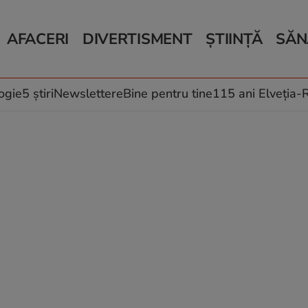
AFACERI
DIVERTISMENT
ȘTIINȚĂ
SĂN
Bani și Afaceri
Monden
Știri Știință
Știri 
Auto
Horoscop
Schimbări climati
Relații
Locuri de muncă
Muzică și Filme
Rețete
ogie
5 știri
Newslettere
Bine pentru tine
115 ani Elveția
Imobiliare.ro
Vacanțe și Cultură
Fructe
eJobs.ro
Îngriji