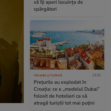
să îți aperi locuința de
spărgători
Vacanțe și Cultură
13:25
Prețurile au explodat în
Croația: ce e „modelul Dubai”
folosit de hotelieri ca să
atragă turiștii tot mai puțini