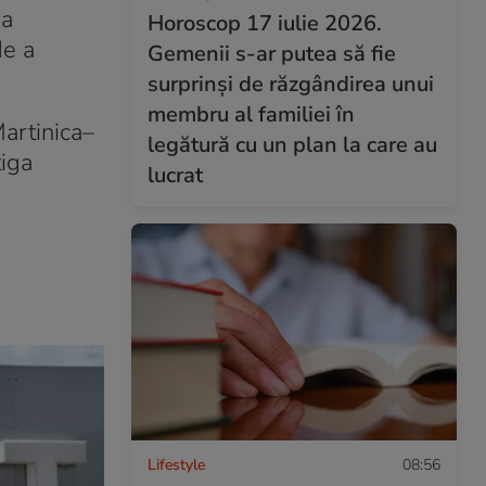
-a
Horoscop 17 iulie 2026.
de a
Gemenii s-ar putea să fie
surprinși de răzgândirea unui
membru al familiei în
artinica–
legătură cu un plan la care au
tiga
lucrat
Lifestyle
08:56