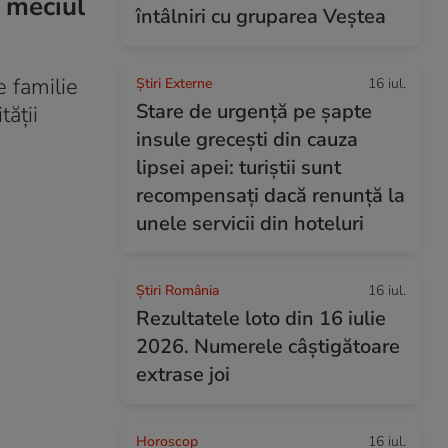
 meciul
întâlniri cu gruparea Veștea
e familie
Știri Externe
16 iul.
Stare de urgență pe șapte
ății
insule grecești din cauza
lipsei apei: turiștii sunt
recompensați dacă renunță la
unele servicii din hoteluri
Știri România
16 iul.
Rezultatele loto din 16 iulie
2026. Numerele câștigătoare
extrase joi
Horoscop
16 iul.