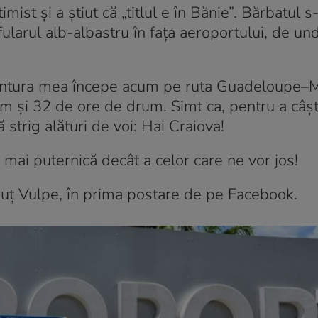
mist și a știut că „titlul e în Bănie”. Bărbatul s
 fularul alb-albastru în fața aeroportului, de un
 aventura mea începe acum pe ruta Guadeloupe–M
m și 32 de ore de drum. Simt ca, pentru a câș
strig alături de voi: Hai Craiova!
mai puternică decât a celor care ne vor jos!
Ionuț Vulpe, în prima postare de pe Facebook.