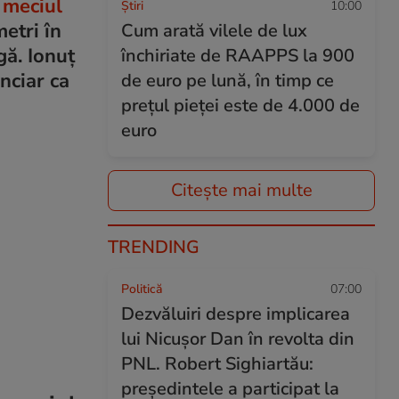
a
meciul
Ştiri
10:00
etri în
Cum arată vilele de lux
gă. Ionuț
închiriate de RAAPPS la 900
nciar ca
de euro pe lună, în timp ce
prețul pieței este de 4.000 de
euro
Citește mai multe
TRENDING
Politică
07:00
Dezvăluiri despre implicarea
lui Nicușor Dan în revolta din
PNL. Robert Sighiartău:
președintele a participat la