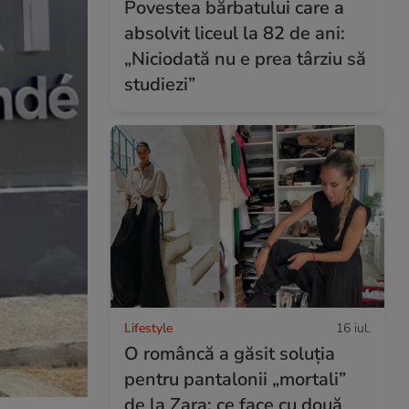
Povestea bărbatului care a
absolvit liceul la 82 de ani:
„Niciodată nu e prea târziu să
studiezi”
Lifestyle
16 iul.
O româncă a găsit soluția
pentru pantalonii „mortali”
de la Zara: ce face cu două