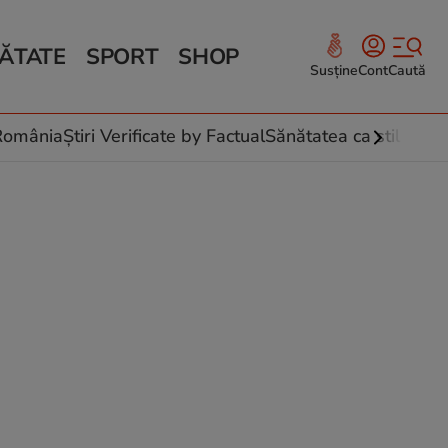
ĂTATE
SPORT
SHOP
Susține
Cont
Caută
Sănătate și Fitness
ce
 culinare
-România
Știri Verificate by Factual
Sănătatea ca stil de vi
 și legume
rea plantelor