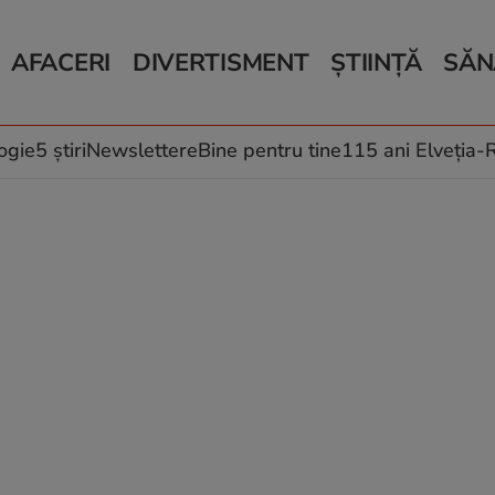
AFACERI
DIVERTISMENT
ȘTIINȚĂ
SĂN
Bani și Afaceri
Monden
Știri Știință
Știri 
Auto
Horoscop
Schimbări climati
Relații
Locuri de muncă
Muzică și Filme
Rețete
ogie
5 știri
Newslettere
Bine pentru tine
115 ani Elveția
Imobiliare.ro
Vacanțe și Cultură
Fructe
eJobs.ro
Îngriji