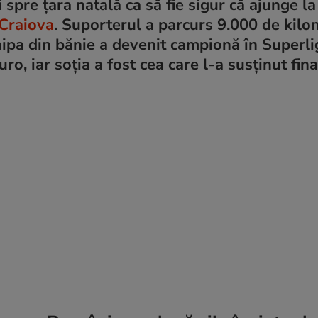
spre țara natală ca să fie sigur că ajunge l
 Craiova
. Suporterul a parcurs 9.000 de kilom
ipa din bănie a devenit campionă în Superli
o, iar soția a fost cea care l-a susținut fina