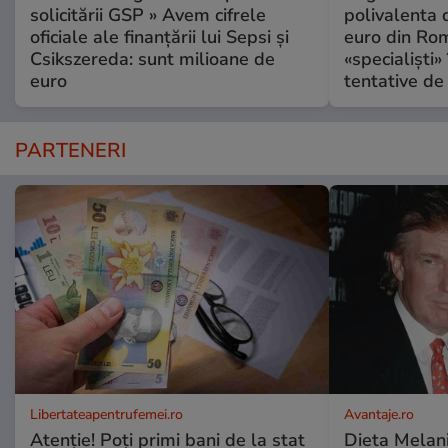
solicitării GSP » Avem cifrele
polivalenta 
oficiale ale finanțării lui Sepsi și
euro din Rom
Csikszereda: sunt milioane de
«specialiști»
euro
tentative de 
PARTENERI
Libertateapentrufemei.ro
Avantaje.ro
Atenție! Poți primi bani de la stat
Dieta Melan