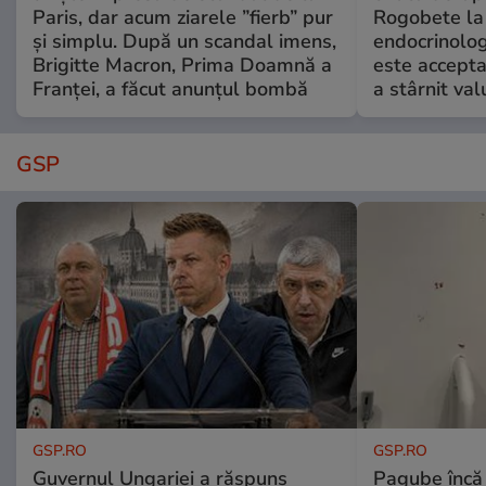
Paris, dar acum ziarele ”fierb” pur
Rogobete la
și simplu. După un scandal imens,
endocrinolog
Brigitte Macron, Prima Doamnă a
este accepta
Franței, a făcut anunțul bombă
a stârnit valu
GSP
GSP.RO
GSP.RO
Guvernul Ungariei a răspuns
Pagube încă 