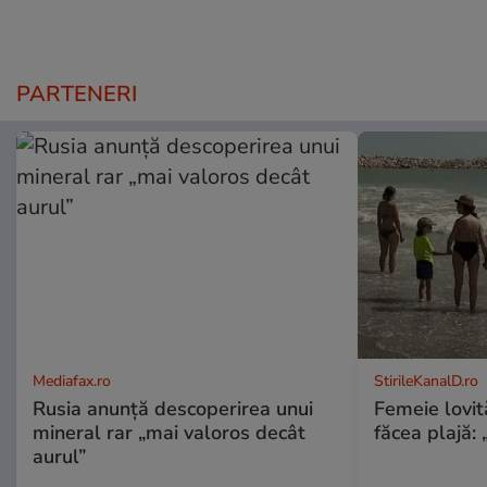
PARTENERI
Mediafax.ro
StirileKanalD.ro
Rusia anunță descoperirea unui
Femeie lovit
mineral rar „mai valoros decât
făcea plajă: „
aurul”