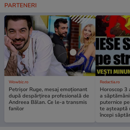
PARTENERI
Wowbiz.ro
Redactia.ro
Petrișor Ruge, mesaj emoționant
Horoscop 3 
după despărțirea profesională de
a săptămânii
Andreea Bălan. Ce le-a transmis
puternice pe
fanilor
te așteaptă 
începi săptă