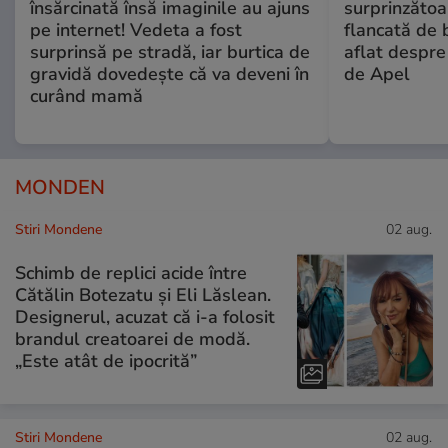
însărcinată însă imaginile au ajuns
surprinzătoar
pe internet! Vedeta a fost
flancată de 
surprinsă pe stradă, iar burtica de
aflat despre
gravidă dovedește că va deveni în
de Apel
curând mamă
MONDEN
Stiri Mondene
02 aug.
Schimb de replici acide între
Cătălin Botezatu și Eli Lăslean.
Designerul, acuzat că i-a folosit
brandul creatoarei de modă.
„Este atât de ipocrită”
Stiri Mondene
02 aug.