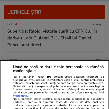
ULTIMELE ȘTIRI
Fotbal
02 aug.
Superliga: Rapid, victorie clară cu CFR Cluj în
derby-ul din Giulești, 3-1. Elevii lui Daniel
Pancu sunt lideri
Fotbal
02 aug.
Gianni Infantino caută sprijin în tabăra lui
Nouă ne pasă ca datele tale personale să rămână
confidențiale
Trump pentru a-și salva șefia FIFA pe fondul
Noi și partenerii noștri
596
stocăm și/sau accesăm informații pe
scandalului Cupei Mondiale
dispozitivul dvs., precum identificatorii cookie unici pentru prelucrarea
datelor cu caracter personal. Puteți accepta sau gestiona preferințele dvs.
făcând clic mai jos, respectiv vă puteți opune utilizării unui interes legitim
în orice moment pe pagina cu politica de confidențialitate. Aceste alegeri
vor fi raportate partenerilor noștri și nu vă vor afecta navigarea.
Mai
Știri Externe
02 aug.
multe detalii
Noi si partenerii nostri (retelele de socializare si agentiile de publicitate
Șase oameni au murit și 27 au fost răniți după
partenere, precum si furnizorii nostri de servicii de date analitice)
prelucram date pentru a permite website-ului sa functioneze, pentru a
personaliza continutul si anunturile publicitare afisate in functie de