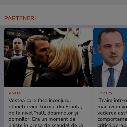
PARTENERI
Viva.ro
Unica.ro
Vestea care face înconjurul
„Trăim într-
planetei vine tocmai din Franța,
mai avem vo
de la nivel înalt, doamnelor și
vederea astf
domnilor. Era un moment de
comportamen
liniște în presa de scandal de la
critică derap