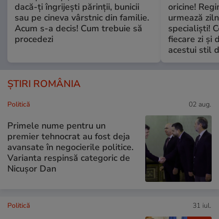
dacă-ți îngrijești părinții, bunicii
oricine! Regi
sau pe cineva vârstnic din familie.
urmează zilni
Acum s-a decis! Cum trebuie să
specialiști! 
procedezi
fiecare zi și 
acestui stil 
ȘTIRI ROMÂNIA
Politică
02 aug.
Primele nume pentru un
premier tehnocrat au fost deja
avansate în negocierile politice.
Varianta respinsă categoric de
Nicușor Dan
Politică
31 iul.