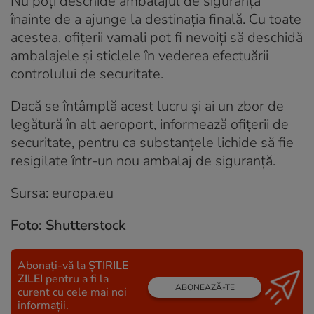
Nu poți deschide ambalajul de siguranță
înainte de a ajunge la destinația finală. Cu toate
acestea, ofițerii vamali pot fi nevoiți să deschidă
ambalajele și sticlele în vederea efectuării
controlului de securitate.
Dacă se întâmplă acest lucru și ai un zbor de
legătură în alt aeroport, informează ofițerii de
securitate, pentru ca substanțele lichide să fie
resigilate într-un nou ambalaj de siguranță.
Sursa: europa.eu
Foto: Shutterstock
Abonați-vă la
ȘTIRILE
ZILEI
pentru a fi la
ABONEAZĂ-TE
curent cu cele mai noi
informații.