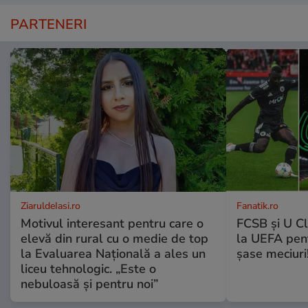
PARTENERI
ZiaruldeIasi.ro
Fanatik.ro
Motivul interesant pentru care o
FCSB și U Cl
elevă din rural cu o medie de top
la UEFA pentr
la Evaluarea Națională a ales un
șase meciuri
liceu tehnologic. „Este o
nebuloasă și pentru noi”