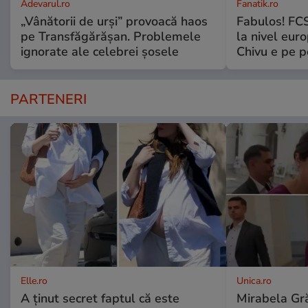
Adevarul.ro
Fanatik.ro
„Vânătorii de urși” provoacă haos
Fabulos! FCS
pe Transfăgărășan. Problemele
la nivel euro
ignorate ale celebrei șosele
Chivu e pe 
PARTENERI
Elle.ro
Unica.ro
A ținut secret faptul că este
Mirabela Gră