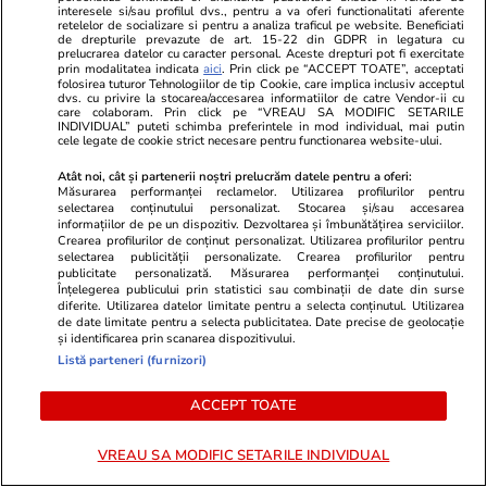
un carambol devastator între un autocar, trei
interesele si/sau profilul dvs., pentru a va oferi functionalitati aferente
retelelor de socializare si pentru a analiza traficul pe website. Beneficiati
mașini și o autorulotă, în Italia I VIDEO
de drepturile prevazute de art. 15-22 din GDPR in legatura cu
prelucrarea datelor cu caracter personal. Aceste drepturi pot fi exercitate
prin modalitatea indicata
aici
. Prin click pe “ACCEPT TOATE”, acceptati
folosirea tuturor Tehnologiilor de tip Cookie, care implica inclusiv acceptul
dvs. cu privire la stocarea/accesarea informatiilor de catre Vendor-ii cu
Știri Externe
02 aug.
care colaboram. Prin click pe “VREAU SA MODIFIC SETARILE
INDIVIDUAL” puteti schimba preferintele in mod individual, mai putin
Arabia Saudită înființează o coaliție navală
cele legate de cookie strict necesare pentru functionarea website-ului.
pentru a proteja Marea Roșie și alte două zone
Atât noi, cât și partenerii noștri prelucrăm datele pentru a oferi:
maritime. Rebelii din Yemen amenință cu o
Măsurarea performanței reclamelor. Utilizarea profilurilor pentru
selectarea conținutului personalizat. Stocarea și/sau accesarea
„escaladare totală”
informațiilor de pe un dispozitiv. Dezvoltarea și îmbunătățirea serviciilor.
Crearea profilurilor de conținut personalizat. Utilizarea profilurilor pentru
selectarea publicității personalizate. Crearea profilurilor pentru
publicitate personalizată. Măsurarea performanței conținutului.
Citește mai multe
Înțelegerea publicului prin statistici sau combinații de date din surse
diferite. Utilizarea datelor limitate pentru a selecta conținutul. Utilizarea
de date limitate pentru a selecta publicitatea. Date precise de geolocație
și identificarea prin scanarea dispozitivului.
TRENDING
Listă parteneri (furnizori)
ACCEPT TOATE
Politică
02 aug.
Primele nume pentru un premier tehnocrat au
VREAU SA MODIFIC SETARILE INDIVIDUAL
fost deja avansate în negocierile politice.