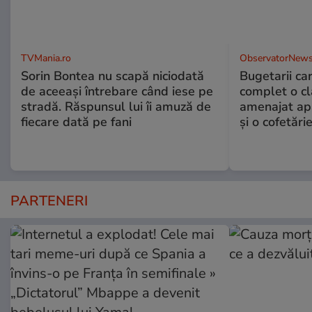
TVMania.ro
ObservatorNews
Sorin Bontea nu scapă niciodată
Bugetarii ca
de aceeași întrebare când iese pe
complet o clă
stradă. Răspunsul lui îi amuză de
amenajat ap
fiecare dată pe fani
și o cofetări
PARTENERI