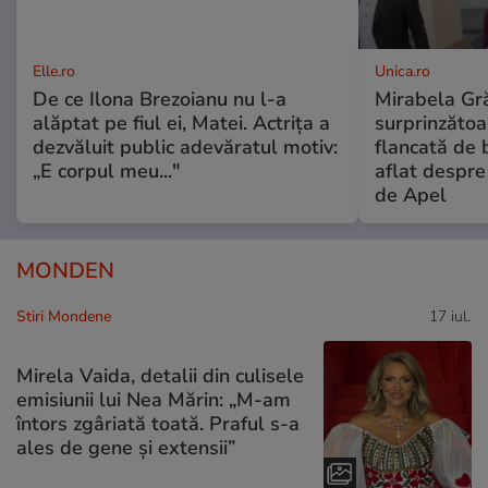
Elle.ro
Unica.ro
De ce Ilona Brezoianu nu l-a
Mirabela Gră
alăptat pe fiul ei, Matei. Actrița a
surprinzătoar
dezvăluit public adevăratul motiv:
flancată de 
„E corpul meu..."
aflat despre
de Apel
MONDEN
Stiri Mondene
17 iul.
Mirela Vaida, detalii din culisele
emisiunii lui Nea Mărin: „M-am
întors zgâriată toată. Praful s-a
ales de gene și extensii”