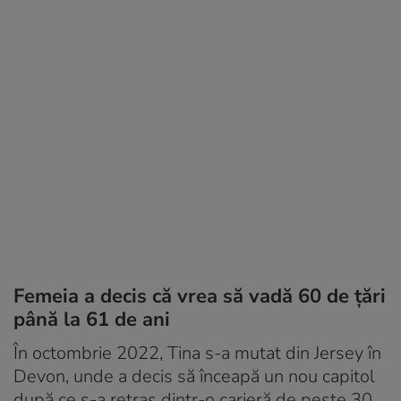
Femeia a decis că vrea să vadă 60 de țări
până la 61 de ani
În octombrie 2022, Tina s-a mutat din Jersey în
Devon, unde a decis să înceapă un nou capitol
după ce s-a retras dintr-o carieră de peste 30