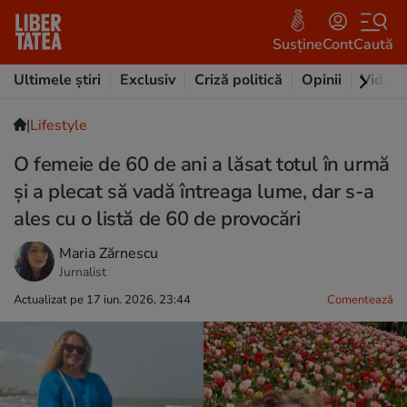
Susține
Cont
Caută
Ultimele știri
Exclusiv
Criză politică
Opinii
Video
|
Lifestyle
O femeie de 60 de ani a lăsat totul în urmă
și a plecat să vadă întreaga lume, dar s-a
ales cu o listă de 60 de provocări
Maria Zărnescu
Jurnalist
Actualizat pe 17 iun. 2026, 23:44
Comentează