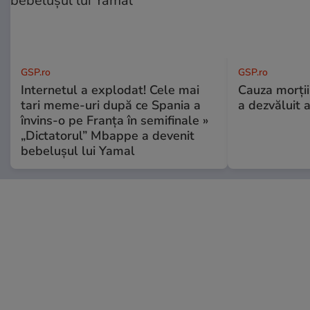
GSP.ro
GSP.ro
Internetul a explodat! Cele mai
Cauza morții
tari meme-uri după ce Spania a
a dezvăluit 
învins-o pe Franța în semifinale »
„Dictatorul” Mbappe a devenit
bebelușul lui Yamal