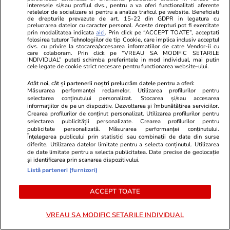
Mesajul „Refuzați comanda dacă
Sorin Grinde
interesele si/sau profilul dvs., pentru a va oferi functionalitati aferente
retelelor de socializare si pentru a analiza traficul pe website. Beneficiati
nu este livrată de un român” a
lui Veștea
de drepturile prevazute de art. 15-22 din GDPR in legatura cu
prelucrarea datelor cu caracter personal. Aceste drepturi pot fi exercitate
dus la un dosar PENAL
prin modalitatea indicata
aici
. Prin click pe “ACCEPT TOATE”, acceptati
folosirea tuturor Tehnologiilor de tip Cookie, care implica inclusiv acceptul
dvs. cu privire la stocarea/accesarea informatiilor de catre Vendor-ii cu
care colaboram. Prin click pe “VREAU SA MODIFIC SETARILE
INDIVIDUAL” puteti schimba preferintele in mod individual, mai putin
cele legate de cookie strict necesare pentru functionarea website-ului.
PROMO
Atât noi, cât și partenerii noștri prelucrăm datele pentru a oferi:
Măsurarea performanței reclamelor. Utilizarea profilurilor pentru
selectarea conținutului personalizat. Stocarea și/sau accesarea
informațiilor de pe un dispozitiv. Dezvoltarea și îmbunătățirea serviciilor.
Crearea profilurilor de conținut personalizat. Utilizarea profilurilor pentru
selectarea publicității personalizate. Crearea profilurilor pentru
publicitate personalizată. Măsurarea performanței conținutului.
Înțelegerea publicului prin statistici sau combinații de date din surse
diferite. Utilizarea datelor limitate pentru a selecta conținutul. Utilizarea
de date limitate pentru a selecta publicitatea. Date precise de geolocație
și identificarea prin scanarea dispozitivului.
Listă parteneri (furnizori)
ACCEPT TOATE
VREAU SA MODIFIC SETARILE INDIVIDUAL
Advertorial
Advertorial