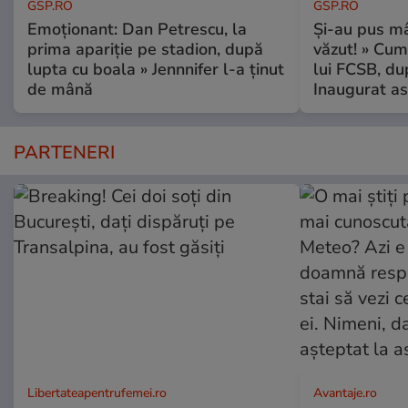
GSP.RO
GSP.RO
Emoționant: Dan Petrescu, la
Și-au pus mâ
prima apariție pe stadion, după
văzut! » Cum
lupta cu boala » Jennnifer l-a ținut
lui FCSB, du
de mână
Inaugurat as
PARTENERI
Libertateapentrufemei.ro
Avantaje.ro