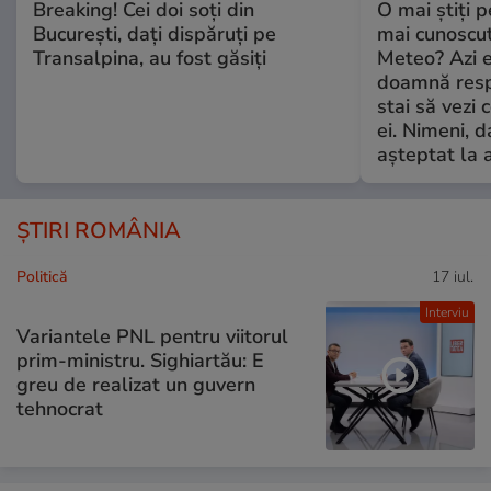
Breaking! Cei doi soți din
O mai știți 
București, dați dispăruți pe
mai cunoscu
Transalpina, au fost găsiți
Meteo? Azi e
doamnă respe
stai să vezi 
ei. Nimeni, d
așteptat la 
ȘTIRI ROMÂNIA
Politică
17 iul.
Interviu
Variantele PNL pentru viitorul
prim-ministru. Sighiartău: E
greu de realizat un guvern
tehnocrat