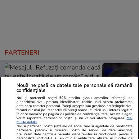
PARTENERI
Nouă ne pasă ca datele tale personale să rămână
confidențiale
Noi și partenerii noștri
596
stocăm și/sau accesăm informații pe
dispozitivul dvs., precum identificatorii cookie unici pentru prelucrarea
datelor cu caracter personal. Puteți accepta sau gestiona preferințele dvs.
făcând clic mai jos, respectiv vă puteți opune utilizării unui interes legitim
în orice moment pe pagina cu politica de confidențialitate. Aceste alegeri
vor fi raportate partenerilor noștri și nu vă vor afecta navigarea.
Mai
multe detalii
Noi si partenerii nostri (retelele de socializare si agentiile de publicitate
partenere, precum si furnizorii nostri de servicii de date analitice)
Mediafax.ro
StirileKanalD.ro
prelucram date pentru a permite website-ului sa functioneze, pentru a
personaliza continutul si anunturile publicitare afisate in functie de