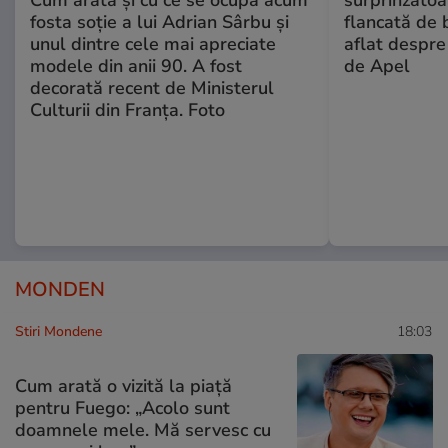
Cum arată și cu ce se ocupă acum
surprinzătoar
fosta soție a lui Adrian Sârbu și
flancată de 
unul dintre cele mai apreciate
aflat despre
modele din anii 90. A fost
de Apel
decorată recent de Ministerul
Culturii din Franța. Foto
MONDEN
Stiri Mondene
18:03
Cum arată o vizită la piață
pentru Fuego: „Acolo sunt
doamnele mele. Mă servesc cu