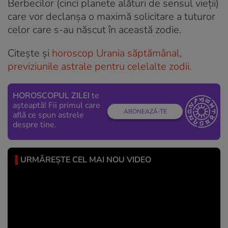
Berbecilor (cinci planete alături de sensul vieții)
care vor declanșa o maximă solicitare a tuturor
celor care s-au născut în această zodie.
Citește și
horoscop Urania săptămânal,
previziunile astrale pentru celelalte zodii.
HOROSCOPUL ZILEI
te
așteaptă! Fii primul care
ABONEAZĂ-TE
află ce spun astrele
despre tine.
URMĂREȘTE CEL MAI NOU VIDEO