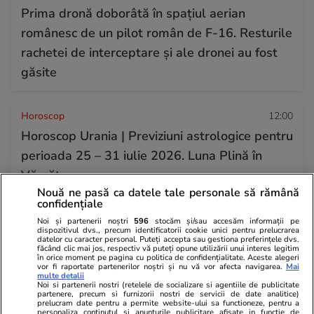
Prima dronă doborâtă în spațiul aerian
românesc de un pilot român de F-16. Resturile
rachetei de interceptare și ale dronei au fost
găsite
Horoscop
12:00
Horoscop Urania | Previziuni astrologice pentru
perioada 25 – 31 iulie 2026. Luna Plină în
Vărsător
Nouă ne pasă ca datele tale personale să rămână
confidențiale
Știri România
13:23
Noi și partenerii noștri
596
stocăm și/sau accesăm informații pe
dispozitivul dvs., precum identificatorii cookie unici pentru prelucrarea
Procurorii DNA ar fi găsit 500.000 de euro
datelor cu caracter personal. Puteți accepta sau gestiona preferințele dvs.
făcând clic mai jos, respectiv vă puteți opune utilizării unui interes legitim
cash acasă la directorul general al Uzinei
în orice moment pe pagina cu politica de confidențialitate. Aceste alegeri
vor fi raportate partenerilor noștri și nu vă vor afecta navigarea.
Mai
Mecanice Plopeni, precum și două ceasuri
multe detalii
Noi si partenerii nostri (retelele de socializare si agentiile de publicitate
partenere, precum si furnizorii nostri de servicii de date analitice)
Patek Philippe și Rolex
prelucram date pentru a permite website-ului sa functioneze, pentru a
personaliza continutul si anunturile publicitare afisate in functie de