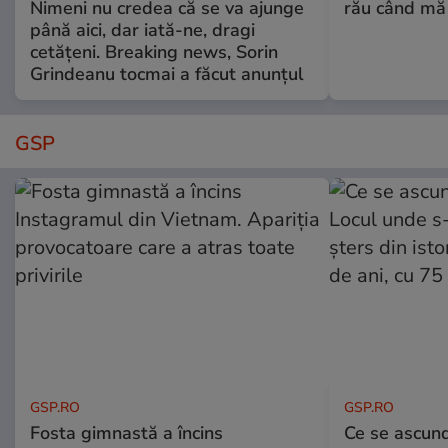
Nimeni nu credea că se va ajunge
rău când mă
până aici, dar iată-ne, dragi
cetățeni. Breaking news, Sorin
Grindeanu tocmai a făcut anunțul
GSP
GSP.RO
GSP.RO
Fosta gimnastă a încins
Ce se ascund