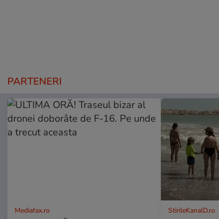
PARTENERI
Mediafax.ro
StirileKanalD.ro