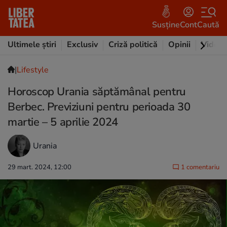
Susține
Cont
Caută
Ultimele știri
Exclusiv
Criză politică
Opinii
Video
|
Lifestyle
Horoscop Urania săptămânal pentru
Berbec. Previziuni pentru perioada 30
martie – 5 aprilie 2024
Urania
29 mart. 2024, 12:00
1 comentariu