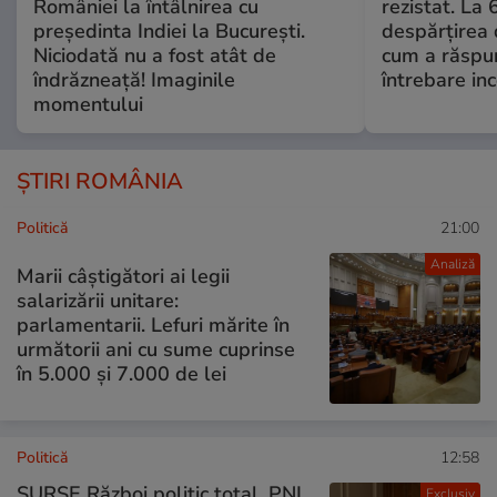
României la întâlnirea cu
rezistat. La 
președinta Indiei la București.
despărțirea 
Niciodată nu a fost atât de
cum a răspu
îndrăzneață! Imaginile
întrebare i
momentului
ȘTIRI ROMÂNIA
Politică
21:00
Analiză
Marii câștigători ai legii
salarizării unitare:
parlamentarii. Lefuri mărite în
următorii ani cu sume cuprinse
în 5.000 și 7.000 de lei
Politică
12:58
SURSE Război politic total. PNL
Exclusiv