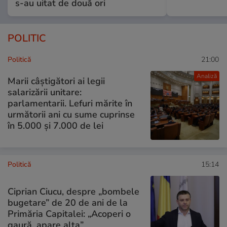
s-au uitat de două ori
POLITIC
Politică
21:00
Analiză
Marii câștigători ai legii
salarizării unitare:
parlamentarii. Lefuri mărite în
următorii ani cu sume cuprinse
în 5.000 și 7.000 de lei
Politică
15:14
Ciprian Ciucu, despre „bombele
bugetare” de 20 de ani de la
Primăria Capitalei: „Acoperi o
gaură, apare alta”