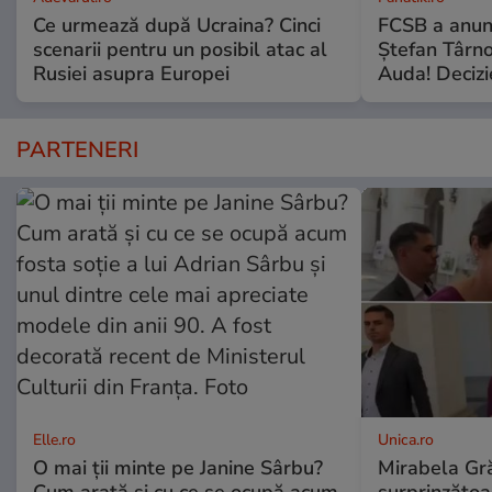
Ce urmează după Ucraina? Cinci
FCSB a anunț
scenarii pentru un posibil atac al
Ștefan Târn
Rusiei asupra Europei
Auda! Decizi
PARTENERI
Elle.ro
Unica.ro
O mai ții minte pe Janine Sârbu?
Mirabela Gră