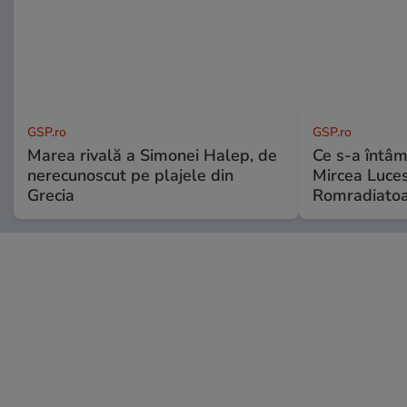
GSP.ro
GSP.ro
Marea rivală a Simonei Halep, de
Ce s-a întâmp
nerecunoscut pe plajele din
Mircea Luces
Grecia
Romradiatoa