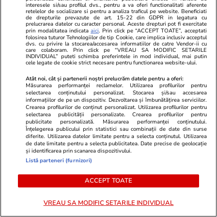
interesele si/sau profilul dvs., pentru a va oferi functionalitati aferente
retelelor de socializare si pentru a analiza traficul pe website. Beneficiati
de drepturile prevazute de art. 15-22 din GDPR in legatura cu
Politică
12:58
prelucrarea datelor cu caracter personal. Aceste drepturi pot fi exercitate
prin modalitatea indicata
aici
. Prin click pe “ACCEPT TOATE”, acceptati
SURSE Război politic total. PNL pregătește
folosirea tuturor Tehnologiilor de tip Cookie, care implica inclusiv acceptul
dvs. cu privire la stocarea/accesarea informatiilor de catre Vendor-ii cu
trimiterea acasă a garniturilor doi și trei din
care colaboram. Prin click pe “VREAU SA MODIFIC SETARILE
INDIVIDUAL” puteti schimba preferintele in mod individual, mai putin
instituțiile statului și deconcentratele ocupate
cele legate de cookie strict necesare pentru functionarea website-ului.
de oamenii PSD
Atât noi, cât și partenerii noștri prelucrăm datele pentru a oferi:
Măsurarea performanței reclamelor. Utilizarea profilurilor pentru
selectarea conținutului personalizat. Stocarea și/sau accesarea
informațiilor de pe un dispozitiv. Dezvoltarea și îmbunătățirea serviciilor.
Crearea profilurilor de conținut personalizat. Utilizarea profilurilor pentru
selectarea publicității personalizate. Crearea profilurilor pentru
publicitate personalizată. Măsurarea performanței conținutului.
Înțelegerea publicului prin statistici sau combinații de date din surse
diferite. Utilizarea datelor limitate pentru a selecta conținutul. Utilizarea
de date limitate pentru a selecta publicitatea. Date precise de geolocație
și identificarea prin scanarea dispozitivului.
Listă parteneri (furnizori)
ACCEPT TOATE
VREAU SA MODIFIC SETARILE INDIVIDUAL
Vacanțe și Cultură
20:15
Lifestyle