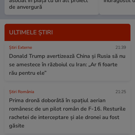
asociat în piață cu un alt proiect
îndrăgostit 
de anvergură
ULTIMELE ȘTIRI
Știri Externe
21:39
Donald Trump avertizează China și Rusia să nu
se amestece în războiul cu Iran: „Ar fi foarte
rău pentru ele”
Știri România
21:25
Prima dronă doborâtă în spațiul aerian
românesc de un pilot român de F-16. Resturile
rachetei de interceptare și ale dronei au fost
găsite