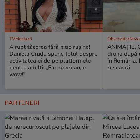
TVMania.ro
ObservatorNews
A rupt tăcerea fără nicio rușine!
ANIMAŢIE. C
Daniela Crudu spune totul despre
drona după 
activitatea ei de pe platformele
în România. In
pentru adulți: „Fac ce vreau, e
rusească
wow!”
PARTENERI