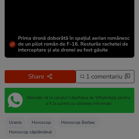
Prima dronă doborâtă în spațiul aerian românesc
de un pilot român de F-16. Resturile rachetei de
interceptare și ale dronei au fost găsite
Share
1 comentariu
Abonați-vă la canalul Libertatea de WhatsApp pentru
a fi la curent cu ultimele informații
Urania
Horoscop
Horoscop Berbec
Horoscop săptămânal