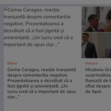
Elle.ro
Unica.ro
Corina Caragea, reacție tranșantă
Mirabela Gră
despre comentariile negative.
surprinzătoar
Prezentatoarea a dezvăluit că a
flancată de 
fost jignită și amenințată: „Un
aflat despre
lucru cred că e important de spus
de Apel
clar...”