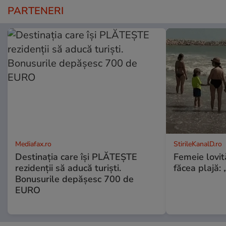
PARTENERI
Mediafax.ro
StirileKanalD.ro
Destinația care își PLĂTEȘTE
Femeie lovit
rezidenții să aducă turiști.
făcea plajă: „
Bonusurile depășesc 700 de
EURO