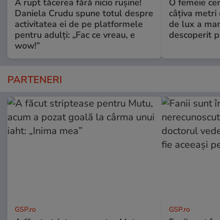
A rupt tăcerea fără nicio rușine!
O femeie cer
Daniela Crudu spune totul despre
câţiva metri
activitatea ei de pe platformele
de lux a mam
pentru adulți: „Fac ce vreau, e
descoperit po
wow!”
PARTENERI
GSP.ro
GSP.ro