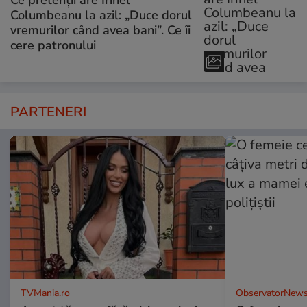
Ce pretenții are Irinel
Columbeanu la azil: „Duce dorul
vremurilor când avea bani”. Ce îi
cere patronului
PARTENERI
TVMania.ro
ObservatorNews