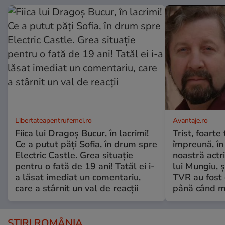
Libertateapentrufemei.ro
Avantaje.ro
Fiica lui Dragoș Bucur, în lacrimi!
Trist, foarte
Ce a putut păți Sofia, în drum spre
împreună, în
Electric Castle. Grea situație
noastră actri
pentru o fată de 19 ani! Tatăl ei i-
lui Mungiu, ș
a lăsat imediat un comentariu,
TVR au fost 
care a stârnit un val de reacții
până când mo
ȘTIRI ROMÂNIA