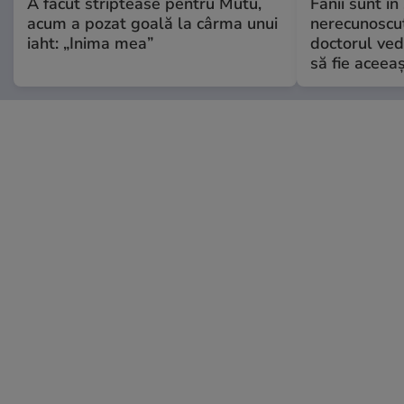
A făcut striptease pentru Mutu,
Fanii sunt în 
acum a pozat goală la cârma unui
nerecunoscut
iaht: „Inima mea”
doctorul ved
să fie aceea