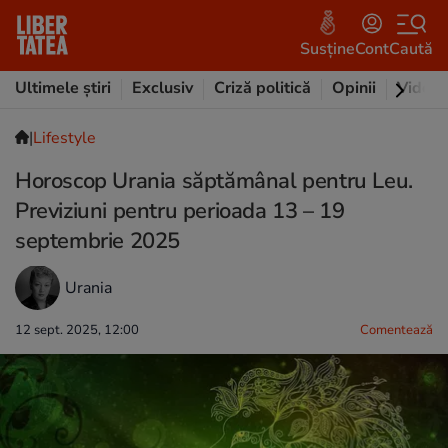
Susține
Cont
Caută
Ultimele știri
Exclusiv
Criză politică
Opinii
Video
|
Lifestyle
Horoscop Urania săptămânal pentru Leu.
Previziuni pentru perioada 13 – 19
septembrie 2025
Urania
12 sept. 2025, 12:00
Comentează