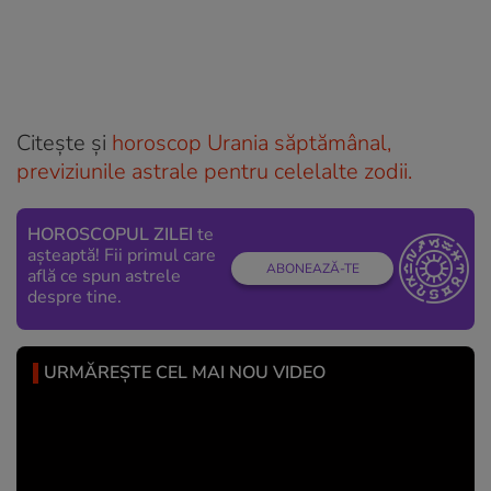
Citește și
horoscop Urania săptămânal,
previziunile astrale pentru celelalte zodii.
HOROSCOPUL ZILEI
te
așteaptă! Fii primul care
ABONEAZĂ-TE
află ce spun astrele
despre tine.
URMĂREȘTE CEL MAI NOU VIDEO