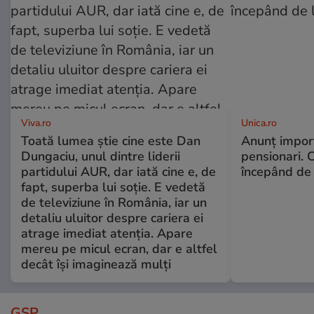
Viva.ro
Unica.ro
Toată lumea știe cine este Dan
Anunț impor
Dungaciu, unul dintre liderii
pensionari. 
partidului AUR, dar iată cine e, de
începând de 
fapt, superba lui soție. E vedetă
de televiziune în România, iar un
detaliu uluitor despre cariera ei
atrage imediat atenția. Apare
mereu pe micul ecran, dar e altfel
decât își imaginează mulți
GSP