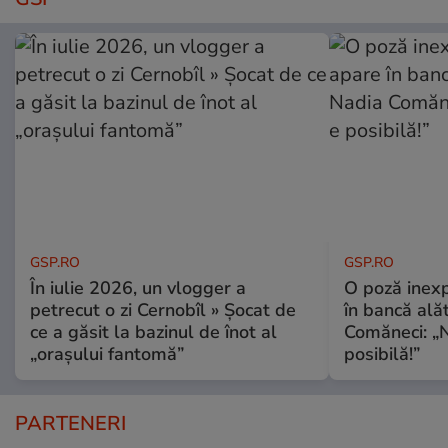
GSP.RO
GSP.RO
În iulie 2026, un vlogger a
O poză inexp
petrecut o zi Cernobîl » Șocat de
în bancă ală
ce a găsit la bazinul de înot al
Comăneci: „N
„orașului fantomă”
posibilă!”
PARTENERI