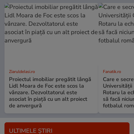
ZiaruldeIasi.ro
Fanatik.ro
Proiectul imobiliar pregătit lângă
Care e secre
Lidl Moara de Foc este scos la
Universității
vânzare. Dezvoltatorul este
Rotaru la ec
asociat în piață cu un alt proiect
să facă niciu
de anvergură
fotbalul ro
ULTIMELE ȘTIRI