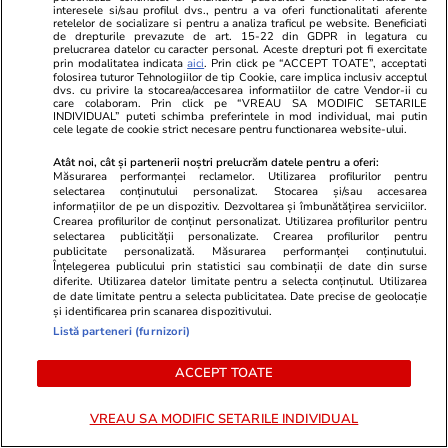
interesele si/sau profilul dvs., pentru a va oferi functionalitati aferente
retelelor de socializare si pentru a analiza traficul pe website. Beneficiati
de drepturile prevazute de art. 15-22 din GDPR in legatura cu
prelucrarea datelor cu caracter personal. Aceste drepturi pot fi exercitate
prin modalitatea indicata
aici
. Prin click pe “ACCEPT TOATE”, acceptati
folosirea tuturor Tehnologiilor de tip Cookie, care implica inclusiv acceptul
dvs. cu privire la stocarea/accesarea informatiilor de catre Vendor-ii cu
care colaboram. Prin click pe “VREAU SA MODIFIC SETARILE
INDIVIDUAL” puteti schimba preferintele in mod individual, mai putin
cele legate de cookie strict necesare pentru functionarea website-ului.
Atât noi, cât și partenerii noștri prelucrăm datele pentru a oferi:
Măsurarea performanței reclamelor. Utilizarea profilurilor pentru
selectarea conținutului personalizat. Stocarea și/sau accesarea
informațiilor de pe un dispozitiv. Dezvoltarea și îmbunătățirea serviciilor.
Crearea profilurilor de conținut personalizat. Utilizarea profilurilor pentru
selectarea publicității personalizate. Crearea profilurilor pentru
publicitate personalizată. Măsurarea performanței conținutului.
Vacanțe și Cultură
16:24
Sănătate și Fitn
Înțelegerea publicului prin statistici sau combinații de date din surse
diferite. Utilizarea datelor limitate pentru a selecta conținutul. Utilizarea
Micul dejun la hotel poate
Fiica unui me
de date limitate pentru a selecta publicitatea. Date precise de geolocație
și identificarea prin scanarea dispozitivului.
ascunde riscuri pentru sănătate:
boală despr
Listă parteneri (furnizori)
experții în siguranța alimentară
spun că apar
ACCEPT TOATE
sfătuiesc turiștii să nu îl consume
Povestea pri
România și u
VREAU SA MODIFIC SETARILE INDIVIDUAL
din Europa