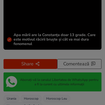
Apa mării are la Constanța doar 13 grade. Care
este motivul răcirii bruște și cât va mai dura
fenomenul
Share
Comentează
Abonați-vă la canalul Libertatea de WhatsApp pentru
a fi la curent cu ultimele informații
Urania
Horoscop
Horoscop Leu