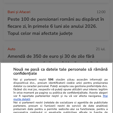
Bani și Afaceri
12:00
Peste 100 de pensionari români au dispărut în
fiecare zi, în primele 6 luni ale anului 2026.
Topul celor mai afectate județe
Auto
21 iul.
Amendă de 350 de euro și 30 de zile fără
permis pentru șoferii care își lasă mașinile la
Nouă ne pasă ca datele tale personale să rămână
ralanti dacă staționează în tunelurile din
confidențiale
Grecia
Noi și partenerii noștri
596
stocăm și/sau accesăm informații pe
dispozitivul dvs., precum identificatorii cookie unici pentru prelucrarea
datelor cu caracter personal. Puteți accepta sau gestiona preferințele dvs.
făcând clic mai jos, respectiv vă puteți opune utilizării unui interes legitim
Stiri Mondene
12:39
în orice moment pe pagina cu politica de confidențialitate. Aceste alegeri
vor fi raportate partenerilor noștri și nu vă vor afecta navigarea.
Mai
Dana Rogoz a început vacanța cu trenurile prin
multe detalii
Noi si partenerii nostri (retelele de socializare si agentiile de publicitate
partenere, precum si furnizorii nostri de servicii de date analitice)
Europa: „Vlad mi-a mulțumit de 1.000 de ori”
prelucram date pentru a permite website-ului sa functioneze, pentru a
personaliza continutul si anunturile publicitare afisate in functie de