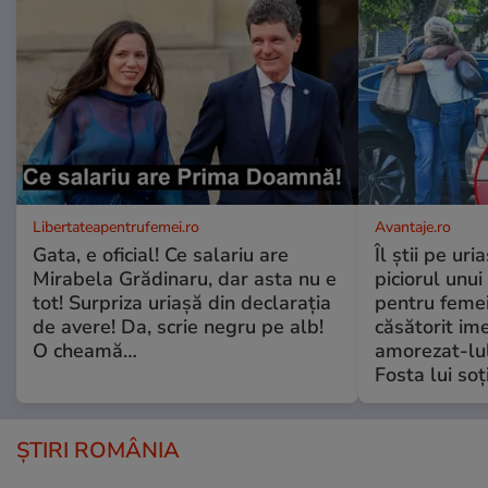
Libertateapentrufemei.ro
Avantaje.ro
Gata, e oficial! Ce salariu are
Îl știi pe ur
Mirabela Grădinaru, dar asta nu e
piciorul unui
tot! Surpriza uriașă din declarația
pentru femei
de avere! Da, scrie negru pe alb!
căsătorit ime
O cheamă…
amorezat-lul
Fosta lui soț
ȘTIRI ROMÂNIA