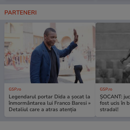
PARTENERI
GSP.ro
GSP.ro
Legendarul portar Dida a șocat la
ȘOCANT: jucă
înmormântarea lui Franco Baresi »
fost ucis în 
Detaliul care a atras atenția
stradal!