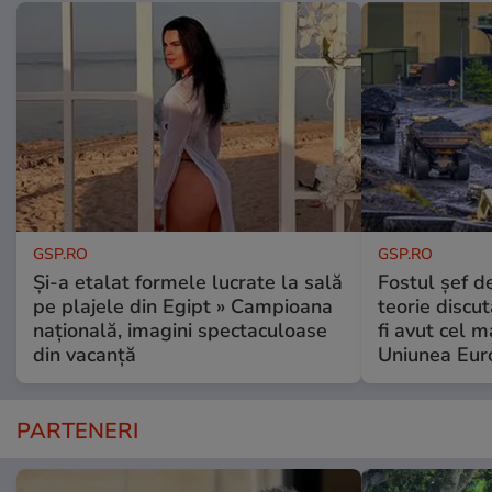
GSP.RO
GSP.RO
Și-a etalat formele lucrate la sală
Fostul șef d
pe plajele din Egipt » Campioana
teorie discu
națională, imagini spectaculoase
fi avut cel 
din vacanță
Uniunea Eur
PARTENERI