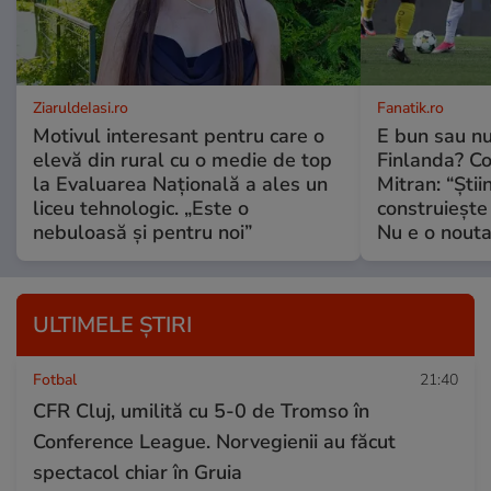
ZiaruldeIasi.ro
Fanatik.ro
Motivul interesant pentru care o
E bun sau nu
elevă din rural cu o medie de top
Finlanda? Co
la Evaluarea Națională a ales un
Mitran: “Știi
liceu tehnologic. „Este o
construiește v
nebuloasă și pentru noi”
Nu e o noutat
ULTIMELE ȘTIRI
Fotbal
21:40
CFR Cluj, umilită cu 5-0 de Tromso în
Conference League. Norvegienii au făcut
spectacol chiar în Gruia