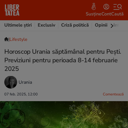
Susține
Cont
Caută
Ultimele știri
Exclusiv
Criză politică
Opinii
Intervi
|
Lifestyle
Horoscop Urania săptămânal pentru Pești.
Previziuni pentru perioada 8-14 februarie
2025
Urania
07 feb. 2025, 12:00
Comentează