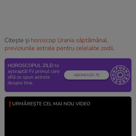
Citește și
horoscop Urania săptămânal,
previziunile astrale pentru celelalte zodii
.
HOROSCOPUL ZILEI
te
așteaptă! Fii primul care
ABONEAZĂ-TE
află ce spun astrele
despre tine.
URMĂREȘTE CEL MAI NOU VIDEO