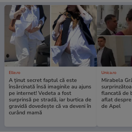
Elle.ro
Unica.ro
A ținut secret faptul că este
Mirabela Gră
însărcinată însă imaginile au ajuns
surprinzătoar
pe internet! Vedeta a fost
flancată de 
surprinsă pe stradă, iar burtica de
aflat despre
gravidă dovedește că va deveni în
de Apel
curând mamă