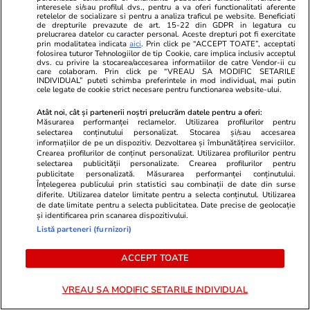
interesele si/sau profilul dvs., pentru a va oferi functionalitati aferente
retelelor de socializare si pentru a analiza traficul pe website. Beneficiati
de drepturile prevazute de art. 15-22 din GDPR in legatura cu
Vacanțe și Cultură
19:35
Lifestyle
prelucrarea datelor cu caracter personal. Aceste drepturi pot fi exercitate
Greșeala banală făcută acasă
„Speranța” a 
prin modalitatea indicata
aici
. Prin click pe “ACCEPT TOATE”, acceptati
folosirea tuturor Tehnologiilor de tip Cookie, care implica inclusiv acceptul
dvs. cu privire la stocarea/accesarea informatiilor de catre Vendor-ii cu
care îți poate strica vacanța în
stepa din Ka
care colaboram. Prin click pe “VREAU SA MODIFIC SETARILE
INDIVIDUAL” puteti schimba preferintele in mod individual, mai putin
aeroport. De ce o femeie a fost la
tigroaică rei
cele legate de cookie strict necesare pentru functionarea website-ului.
un pas să nu fie lăsată în avion
după 70 de 
Atât noi, cât și partenerii noștri prelucrăm datele pentru a oferi:
Măsurarea performanței reclamelor. Utilizarea profilurilor pentru
selectarea conținutului personalizat. Stocarea și/sau accesarea
informațiilor de pe un dispozitiv. Dezvoltarea și îmbunătățirea serviciilor.
Crearea profilurilor de conținut personalizat. Utilizarea profilurilor pentru
Vacanțe și Cultură
16:17
selectarea publicității personalizate. Crearea profilurilor pentru
publicitate personalizată. Măsurarea performanței conținutului.
Înțelegerea publicului prin statistici sau combinații de date din surse
diferite. Utilizarea datelor limitate pentru a selecta conținutul. Utilizarea
Mesaje de Sfânta Teodora –
de date limitate pentru a selecta publicitatea. Date precise de geolocație
urări pe care să le transmiți
și identificarea prin scanarea dispozitivului.
Listă parteneri (furnizori)
sărbătoriților
ACCEPT TOATE
VREAU SA MODIFIC SETARILE INDIVIDUAL
Lifestyle
04 aug.