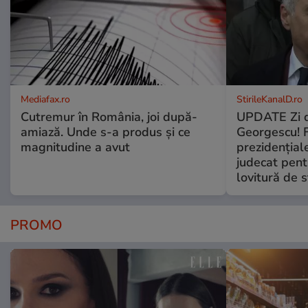
Mediafax.ro
StirileKanalD.ro
Cutremur în România, joi după-
UPDATE Zi d
amiază. Unde s-a produs și ce
Georgescu! F
magnitudine a avut
prezidențiale
judecat pent
lovitură de s
PROMO