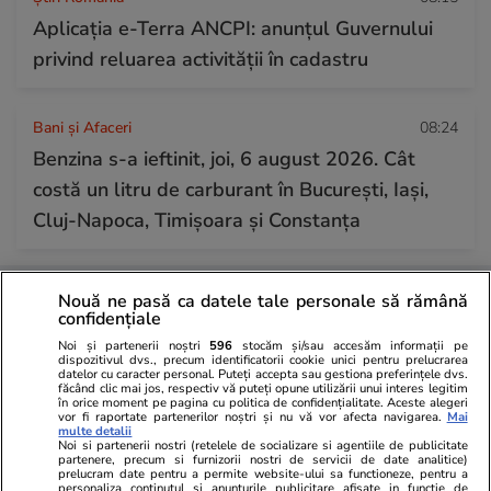
Aplicația e-Terra ANCPI: anunțul Guvernului
privind reluarea activității în cadastru
Bani și Afaceri
08:24
Benzina s-a ieftinit, joi, 6 august 2026. Cât
costă un litru de carburant în București, Iași,
Cluj-Napoca, Timișoara și Constanța
Nouă ne pasă ca datele tale personale să rămână
confidențiale
Noi și partenerii noștri
596
stocăm și/sau accesăm informații pe
dispozitivul dvs., precum identificatorii cookie unici pentru prelucrarea
datelor cu caracter personal. Puteți accepta sau gestiona preferințele dvs.
făcând clic mai jos, respectiv vă puteți opune utilizării unui interes legitim
în orice moment pe pagina cu politica de confidențialitate. Aceste alegeri
vor fi raportate partenerilor noștri și nu vă vor afecta navigarea.
Mai
multe detalii
Noi si partenerii nostri (retelele de socializare si agentiile de publicitate
partenere, precum si furnizorii nostri de servicii de date analitice)
prelucram date pentru a permite website-ului sa functioneze, pentru a
personaliza continutul si anunturile publicitare afisate in functie de