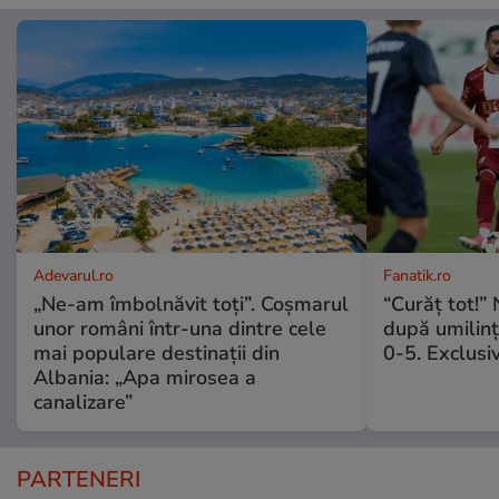
Adevarul.ro
Fanatik.ro
„Ne-am îmbolnăvit toți”. Coșmarul
“Curăț tot!” 
unor români într-una dintre cele
după umilin
mai populare destinații din
0-5. Exclusi
Albania: „Apa mirosea a
canalizare”
PARTENERI