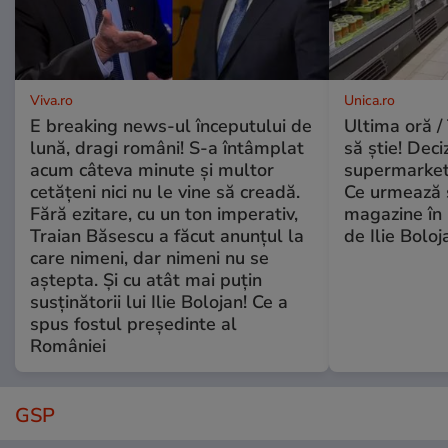
Viva.ro
Unica.ro
E breaking news-ul începutului de
Ultima oră / 
lună, dragi români! S-a întâmplat
să știe! Deci
acum câteva minute și multor
supermarketu
cetățeni nici nu le vine să creadă.
Ce urmează s
Fără ezitare, cu un ton imperativ,
magazine în 
Traian Băsescu a făcut anunțul la
de Ilie Boloj
care nimeni, dar nimeni nu se
aștepta. Și cu atât mai puțin
susținătorii lui Ilie Bolojan! Ce a
spus fostul președinte al
României
GSP