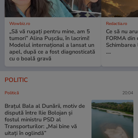
Wowbiz.ro
Redactia.ro
„Să vă rugați pentru mine, am 5
Ce să nu aru
tumori” Alina Pușcău, în lacrimi!
FORMA din c
Modelul internațional a lansat un
Schimbarea l
apel, după ce a fost diagnosticată
....
cu o boală gravă
POLITIC
Politică
20:04
Brațul Bala al Dunării, motiv de
dispută între Ilie Bolojan și
fostul ministru PSD al
Transporturilor: „Mai bine vă
uitați în oglindă”