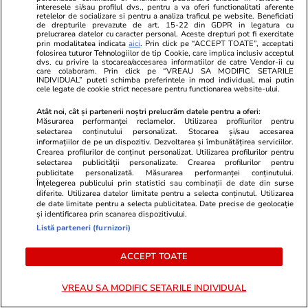
interesele si/sau profilul dvs., pentru a va oferi functionalitati aferente
retelelor de socializare si pentru a analiza traficul pe website. Beneficiati
de drepturile prevazute de art. 15-22 din GDPR in legatura cu
Știri România
09:25
prelucrarea datelor cu caracter personal. Aceste drepturi pot fi exercitate
Centrala de la Mintia, cea mai mare pe gaze
prin modalitatea indicata
aici
. Prin click pe “ACCEPT TOATE”, acceptati
folosirea tuturor Tehnologiilor de tip Cookie, care implica inclusiv acceptul
dvs. cu privire la stocarea/accesarea informatiilor de catre Vendor-ii cu
din UE, începe livrarea de energie în sistemul
care colaboram. Prin click pe “VREAU SA MODIFIC SETARILE
INDIVIDUAL” puteti schimba preferintele in mod individual, mai putin
național
cele legate de cookie strict necesare pentru functionarea website-ului.
Atât noi, cât și partenerii noștri prelucrăm datele pentru a oferi:
Măsurarea performanței reclamelor. Utilizarea profilurilor pentru
Știri România
14:57
selectarea conținutului personalizat. Stocarea și/sau accesarea
informațiilor de pe un dispozitiv. Dezvoltarea și îmbunătățirea serviciilor.
Schimbarea la Față a Domnului 2026 – tradiții
Crearea profilurilor de conținut personalizat. Utilizarea profilurilor pentru
selectarea publicității personalizate. Crearea profilurilor pentru
și superstiții
publicitate personalizată. Măsurarea performanței conținutului.
Înțelegerea publicului prin statistici sau combinații de date din surse
diferite. Utilizarea datelor limitate pentru a selecta conținutul. Utilizarea
de date limitate pentru a selecta publicitatea. Date precise de geolocație
și identificarea prin scanarea dispozitivului.
Listă parteneri (furnizori)
ACCEPT TOATE
VREAU SA MODIFIC SETARILE INDIVIDUAL