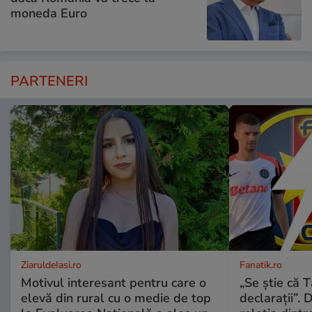
moneda Euro
PARTENERI
ZiaruldeIasi.ro
Fanatik.ro
Motivul interesant pentru care o
„Se știe că 
elevă din rural cu o medie de top
declarații”. 