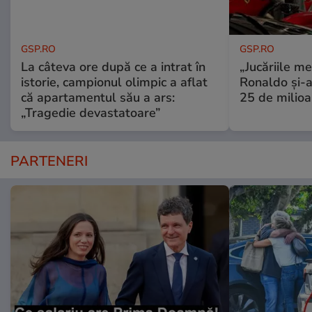
GSP.RO
GSP.RO
La câteva ore după ce a intrat în
„Jucăriile me
istorie, campionul olimpic a aflat
Ronaldo și-a
că apartamentul său a ars:
25 de milioa
„Tragedie devastatoare”
PARTENERI