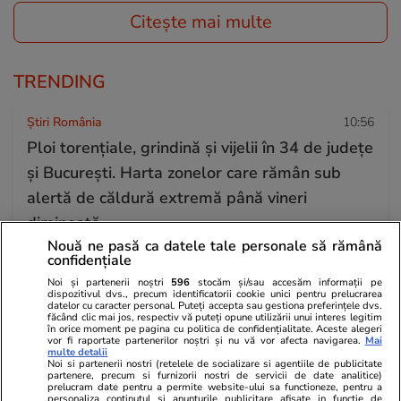
Citește mai multe
TRENDING
Știri România
10:56
Ploi torențiale, grindină și vijelii în 34 de județe
și București. Harta zonelor care rămân sub
alertă de căldură extremă până vineri
dimineață
Nouă ne pasă ca datele tale personale să rămână
confidențiale
Știri România
07:00
Noi și partenerii noștri
596
stocăm și/sau accesăm informații pe
dispozitivul dvs., precum identificatorii cookie unici pentru prelucrarea
Proiectul Nordis Sinaia, unde un apartament
datelor cu caracter personal. Puteți accepta sau gestiona preferințele dvs.
făcând clic mai jos, respectiv vă puteți opune utilizării unui interes legitim
era vândut cu peste 470.000 de euro, a rămas
în orice moment pe pagina cu politica de confidențialitate. Aceste alegeri
vor fi raportate partenerilor noștri și nu vă vor afecta navigarea.
Mai
doar o groapă abandonată printre buruieni. Ce
multe detalii
Noi si partenerii nostri (retelele de socializare si agentiile de publicitate
partenere, precum si furnizorii nostri de servicii de date analitice)
spun autoritățile din oraș
prelucram date pentru a permite website-ului sa functioneze, pentru a
personaliza continutul si anunturile publicitare afisate in functie de