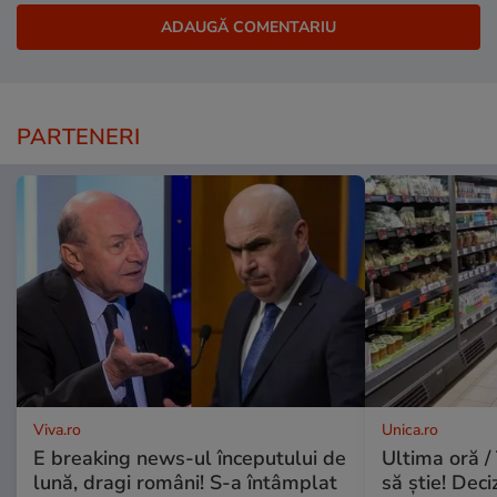
PARTENERI
Viva.ro
Unica.ro
E breaking news-ul începutului de
Ultima oră / 
lună, dragi români! S-a întâmplat
să știe! Deci