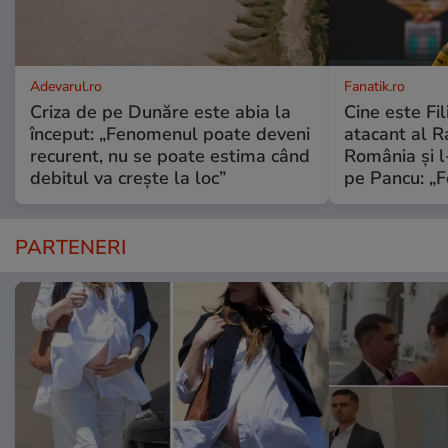
Adevarul.ro
Fanatik.ro
Criza de pe Dunăre este abia la
Cine este Fil
început: „Fenomenul poate deveni
atacant al Ra
recurent, nu se poate estima când
România și l
debitul va crește la loc”
pe Pancu: „F
PARTENERI