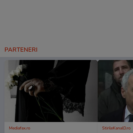
PARTENERI
Mediafax.ro
StirileKanalD.ro