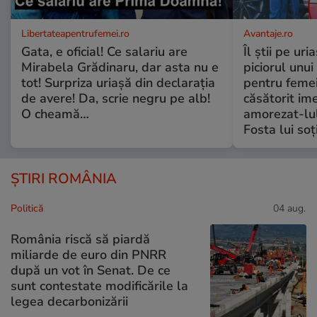
Libertateapentrufemei.ro
Avantaje.ro
Gata, e oficial! Ce salariu are
Îl știi pe ur
Mirabela Grădinaru, dar asta nu e
piciorul unui
tot! Surpriza uriașă din declarația
pentru femei
de avere! Da, scrie negru pe alb!
căsătorit ime
O cheamă…
amorezat-lul
Fosta lui soț
ȘTIRI ROMÂNIA
Politică
04 aug.
România riscă să piardă
miliarde de euro din PNRR
după un vot în Senat. De ce
sunt contestate modificările la
legea decarbonizării