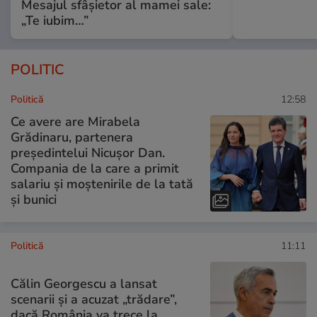
Mesajul sfâșietor al mamei sale:
„Te iubim…”
POLITIC
Politică
12:58
Ce avere are Mirabela
Grădinaru, partenera
președintelui Nicușor Dan.
Compania de la care a primit
salariu și moștenirile de la tată
și bunici
Politică
11:11
Călin Georgescu a lansat
scenarii și a acuzat „trădare”,
dacă România va trece la