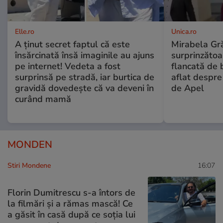
Elle.ro
Unica.ro
A ținut secret faptul că este
Mirabela Gră
însărcinată însă imaginile au ajuns
surprinzătoar
pe internet! Vedeta a fost
flancată de 
surprinsă pe stradă, iar burtica de
aflat despre
gravidă dovedește că va deveni în
de Apel
curând mamă
MONDEN
Stiri Mondene
16:07
Florin Dumitrescu s-a întors de
la filmări și a rămas mască! Ce
a găsit în casă după ce soția lui