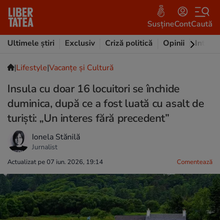
Susține
Cont
Caută
Ultimele știri
Exclusiv
Criză politică
Opinii
Intervi
|
Lifestyle
|
Vacanțe și Cultură
Insula cu doar 16 locuitori se închide
duminica, după ce a fost luată cu asalt de
turiști: „Un interes fără precedent”
Ionela Stănilă
Jurnalist
Actualizat pe 07 iun. 2026, 19:14
Comentează