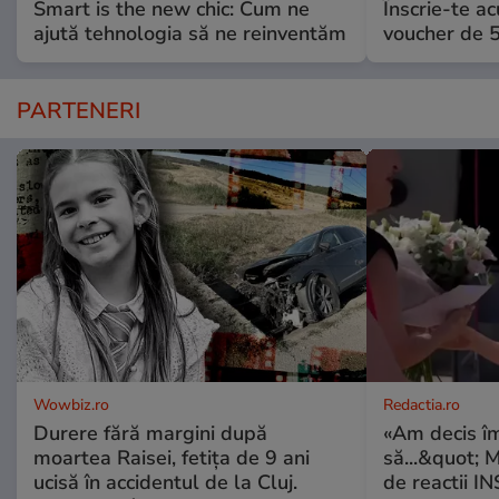
Smart is the new chic: Cum ne
Înscrie-te ac
ajută tehnologia să ne reinventăm
voucher de 5
PARTENERI
Wowbiz.ro
Redactia.ro
Durere fără margini după
«Am decis î
moartea Raisei, fetița de 9 ani
să...&quot; 
ucisă în accidentul de la Cluj.
de reactii 