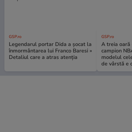
GSP.ro
GSP.ro
Legendarul portar Dida a șocat la
A treia oară
înmormântarea lui Franco Baresi »
campion NBA
Detaliul care a atras atenția
modelul cele
de vârstă e 