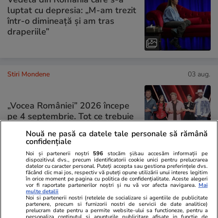
luptat cu depresia: „M-am trezit
într-o dimineață și am tras
draperiile”
Stiri Mondene
03 aug.
„Vocea României” 2026 începe
pe 4 septembrie. Tot ce trebuie
să știi despre show
Nouă ne pasă ca datele tale personale să rămână
confidențiale
Noi și partenerii noștri
596
stocăm și/sau accesăm informații pe
dispozitivul dvs., precum identificatorii cookie unici pentru prelucrarea
datelor cu caracter personal. Puteți accepta sau gestiona preferințele dvs.
făcând clic mai jos, respectiv vă puteți opune utilizării unui interes legitim
PARTENERI
în orice moment pe pagina cu politica de confidențialitate. Aceste alegeri
vor fi raportate partenerilor noștri și nu vă vor afecta navigarea.
Mai
multe detalii
Noi si partenerii nostri (retelele de socializare si agentiile de publicitate
partenere, precum si furnizorii nostri de servicii de date analitice)
prelucram date pentru a permite website-ului sa functioneze, pentru a
personaliza continutul si anunturile publicitare afisate in functie de