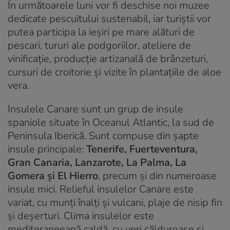
În următoarele luni vor fi deschise noi muzee
dedicate pescuitului sustenabil, iar turiștii vor
putea participa la ieșiri pe mare alături de
pescari, tururi ale podgoriilor, ateliere de
vinificație, producție artizanală de brânzeturi,
cursuri de croitorie și vizite în plantațiile de aloe
vera.
Insulele Canare sunt un grup de insule
spaniole situate în Oceanul Atlantic, la sud de
Peninsula Iberică. Sunt compuse din șapte
insule principale:
Tenerife, Fuerteventura,
Gran Canaria, Lanzarote, La Palma, La
Gomera și El Hierro
, precum și din numeroase
insule mici. Relieful insulelor Canare este
variat, cu munți înalți și vulcani, plaje de nisip fin
și deșerturi. Clima insulelor este
mediteraneeană caldă, cu veri călduroase și