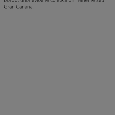
bordul unor avioane cu elice din Tenerife sau
Gran Canaria.