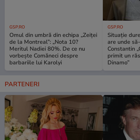
GSP.RO
GSP.RO
Omul din umbră din echipa „Zeiței
Situație dur
de la Montreal”: „Nota 10?
are unde să-
Meritul Nadiei 80%. De ce nu
Constantin 
vorbește Comăneci despre
primit un ră
barbariile lui Karolyi
Dinamo”
PARTENERI