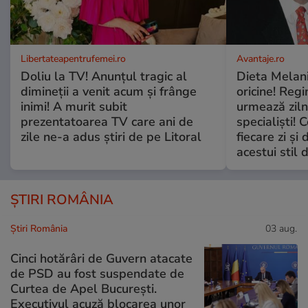
Libertateapentrufemei.ro
Avantaje.ro
Doliu la TV! Anunțul tragic al
Dieta Melan
dimineții a venit acum și frânge
oricine! Regi
inimi! A murit subit
urmează zilni
prezentatoarea TV care ani de
specialiști! 
zile ne-a adus știri de pe Litoral
fiecare zi și 
acestui stil 
ȘTIRI ROMÂNIA
Știri România
03 aug.
Cinci hotărâri de Guvern atacate
de PSD au fost suspendate de
Curtea de Apel București.
Executivul acuză blocarea unor