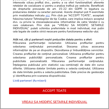
interesele si/sau profilul dvs., pentru a va oferi functionalitati aferente
retelelor de socializare si pentru a analiza traficul pe website. Beneficiati
de drepturile prevazute de art. 15-22 din GDPR in legatura cu
prelucrarea datelor cu caracter personal. Aceste drepturi pot fi exercitate
prin modalitatea indicata
aici
. Prin click pe “ACCEPT TOATE”, acceptati
folosirea tuturor Tehnologiilor de tip Cookie, care implica inclusiv acceptul
dvs. cu privire la stocarea/accesarea informatiilor de catre Vendor-ii cu
care colaboram. Prin click pe “VREAU SA MODIFIC SETARILE
INDIVIDUAL” puteti schimba preferintele in mod individual, mai putin
cele legate de cookie strict necesare pentru functionarea website-ului.
Atât noi, cât și partenerii noștri prelucrăm datele pentru a oferi:
Măsurarea performanței reclamelor. Utilizarea profilurilor pentru
TVMania.ro
ObservatorNews
selectarea conținutului personalizat. Stocarea și/sau accesarea
10 vedete din România care au
Bacalaureat
informațiilor de pe un dispozitiv. Dezvoltarea și îmbunătățirea serviciilor.
Crearea profilurilor de conținut personalizat. Utilizarea profilurilor pentru
făcut furori în costum de baie.
toamnă. Reac
selectarea publicității personalizate. Crearea profilurilor pentru
Imagini spectaculoase cu Antonia,
proba orală
publicitate personalizată. Măsurarea performanței conținutului.
Înțelegerea publicului prin statistici sau combinații de date din surse
INNA, Bianca Drăgușanu și alte
pregătit ca
diferite. Utilizarea datelor limitate pentru a selecta conținutul. Utilizarea
dive
de date limitate pentru a selecta publicitatea. Date precise de geolocație
și identificarea prin scanarea dispozitivului.
Listă parteneri (furnizori)
PARTENERI
ACCEPT TOATE
VREAU SA MODIFIC SETARILE INDIVIDUAL