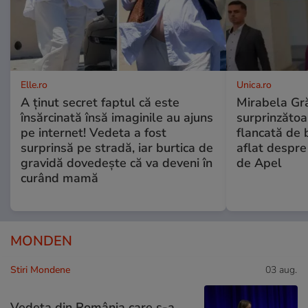
Elle.ro
Unica.ro
A ținut secret faptul că este
Mirabela Gră
însărcinată însă imaginile au ajuns
surprinzătoar
pe internet! Vedeta a fost
flancată de 
surprinsă pe stradă, iar burtica de
aflat despre
gravidă dovedește că va deveni în
de Apel
curând mamă
MONDEN
Stiri Mondene
03 aug.
Vedeta din România care s-a