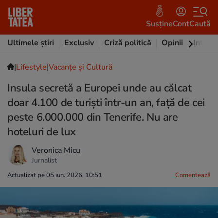
Susține
Cont
Caută
Ultimele știri
Exclusiv
Criză politică
Opinii
Intervi
|
Lifestyle
|
Vacanțe și Cultură
Insula secretă a Europei unde au călcat
doar 4.100 de turiști într-un an, față de cei
peste 6.000.000 din Tenerife. Nu are
hoteluri de lux
Veronica Micu
Jurnalist
Actualizat pe 05 iun. 2026, 10:51
Comentează