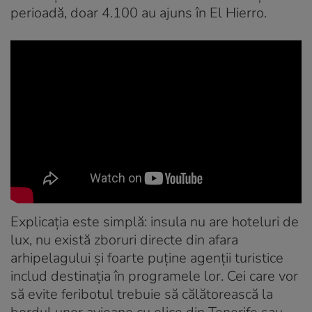
perioadă, doar 4.100 au ajuns în El Hierro.
Explicația este simplă: insula nu are hoteluri de
lux, nu există zboruri directe din afara
arhipelagului și foarte puține agenții turistice
includ destinația în programele lor. Cei care vor
să evite feribotul trebuie să călătorească la