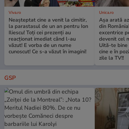
Viva.ro
Unica.ro
Neașteptat cine a venit la cimitir,
Așa arată az
la parastasul de un an pentru Ion
din România!
Iliescu! Toți cei prezenți au
excentrice pe
reacționat imediat când l-au
devenit cel 
văzut! E vorba de un nume
Uită-te bine 
cunoscut! Ce s-a văzut în imagini!
cine e în poz
zile la TV!!
GSP