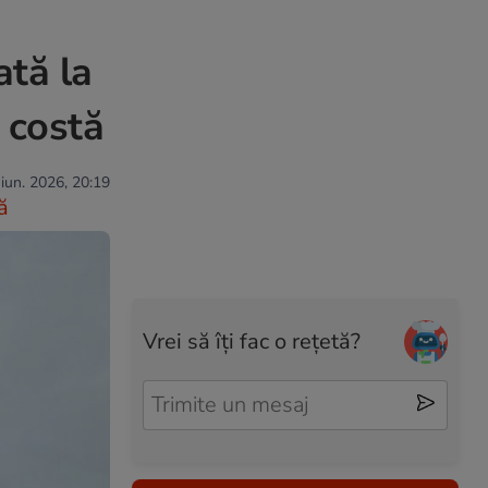
ată la
 costă
 iun. 2026, 20:19
ă
Vrei să îți fac o rețetă?