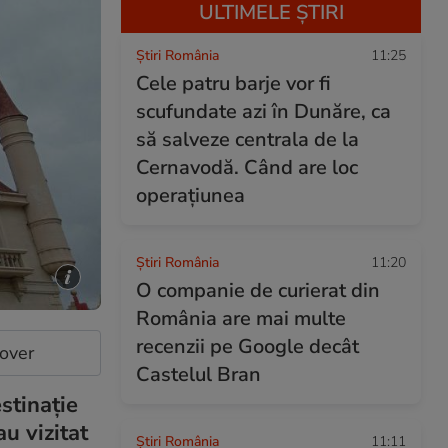
ULTIMELE ȘTIRI
Știri România
11:25
Cele patru barje vor fi
scufundate azi în Dunăre, ca
să salveze centrala de la
Cernavodă. Când are loc
operațiunea
Știri România
11:20
O companie de curierat din
România are mai multe
recenzii pe Google decât
cover
Castelul Bran
stinație
au vizitat
Știri România
11:11