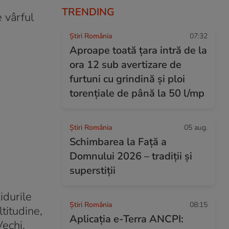
TRENDING
 vârful
Știri România
07:32
Aproape toată țara intră de la
ora 12 sub avertizare de
furtuni cu grindină și ploi
torențiale de până la 50 l/mp
Știri România
05 aug.
Schimbarea la Față a
Domnului 2026 – tradiții și
superstiții
idurile
Știri România
08:15
titudine,
Aplicația e-Terra ANCPI:
Vechi.