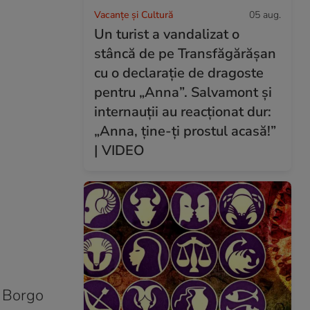
Vacanțe și Cultură
05 aug.
Un turist a vandalizat o
stâncă de pe Transfăgărășan
cu o declarație de dragoste
pentru „Anna”. Salvamont și
internauții au reacționat dur:
„Anna, ține-ți prostul acasă!”
| VIDEO
e Borgo