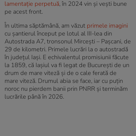
lamentație perpetuă
, în 2024 vin și vești bune
pe acest front.
În ultima săptămână, am văzut
primele imagini
cu șantierul început pe lotul al III-lea din
Autostrada A7, tronsonul Mircești – Pașcani, de
29 de kilometri. Primele lucrări la o autostradă
în județul Iași. E echivalentul promisiunii făcute
la 1859, că Iașiul va fi legat de București de un
drum de mare viteză și de o cale ferată de
mare viteză. Drumul abia se face, iar cu puțin
noroc nu pierdem banii prin PNRR și terminăm
lucrările până în 2026.