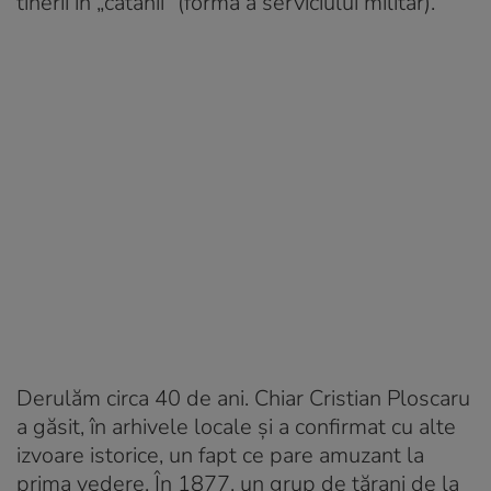
tinerii în „cătănii” (formă a serviciului militar).
Derulăm circa 40 de ani. Chiar Cristian Ploscaru
a găsit, în arhivele locale și a confirmat cu alte
izvoare istorice, un fapt ce pare amuzant la
prima vedere. În 1877, un grup de țărani de la