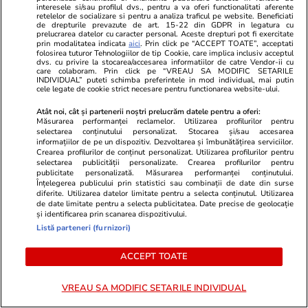
interesele si/sau profilul dvs., pentru a va oferi functionalitati aferente
retelelor de socializare si pentru a analiza traficul pe website. Beneficiati
de drepturile prevazute de art. 15-22 din GDPR in legatura cu
prelucrarea datelor cu caracter personal. Aceste drepturi pot fi exercitate
prin modalitatea indicata
aici
. Prin click pe “ACCEPT TOATE”, acceptati
folosirea tuturor Tehnologiilor de tip Cookie, care implica inclusiv acceptul
dvs. cu privire la stocarea/accesarea informatiilor de catre Vendor-ii cu
care colaboram. Prin click pe “VREAU SA MODIFIC SETARILE
INDIVIDUAL” puteti schimba preferintele in mod individual, mai putin
cele legate de cookie strict necesare pentru functionarea website-ului.
Atât noi, cât și partenerii noștri prelucrăm datele pentru a oferi:
Măsurarea performanței reclamelor. Utilizarea profilurilor pentru
GSP.RO
GSP.RO
selectarea conținutului personalizat. Stocarea și/sau accesarea
DOSARUL COMPLET de la
Incident neaș
informațiilor de pe un dispozitiv. Dezvoltarea și îmbunătățirea serviciilor.
Crearea profilurilor de conținut personalizat. Utilizarea profilurilor pentru
Securitate al lui Dan Șucu. Pe cine
Prezentatoa
selectarea publicității personalizate. Crearea profilurilor pentru
trebuia să toarne și cum îl
mult decât și
publicitate personalizată. Măsurarea performanței conținutului.
caracterizau sursele Securității
face, e cu int
Înțelegerea publicului prin statistici sau combinații de date din surse
diferite. Utilizarea datelor limitate pentru a selecta conținutul. Utilizarea
înainte și după recrutarea din
de date limitate pentru a selecta publicitatea. Date precise de geolocație
august 1984
și identificarea prin scanarea dispozitivului.
Listă parteneri (furnizori)
ACCEPT TOATE
PARTENERI
VREAU SA MODIFIC SETARILE INDIVIDUAL