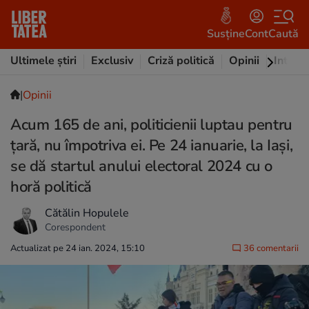
Susține
Cont
Caută
Ultimele știri
Exclusiv
Criză politică
Opinii
Intervi
|
Opinii
Acum 165 de ani, politicienii luptau pentru
țară, nu împotriva ei. Pe 24 ianuarie, la Iași,
se dă startul anului electoral 2024 cu o
horă politică
Cătălin Hopulele
Corespondent
Actualizat pe 24 ian. 2024, 15:10
36 comentarii