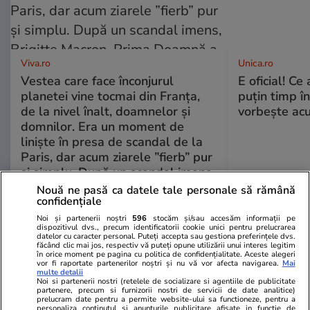
Viva.ro
Unica.ro
Vestea care face înconjurul
E oficial! Ce 
planetei vine tocmai din Franța,
puțin timp î
de la nivel înalt, doamnelor și
vorbește ac
domnilor. Era un moment de
liniște în presa de scandal de la
Paris, dar acum ziarele ”fierb” pur
și simplu. După un scandal imens,
Brigitte Macron, Prima Doamnă a
Nouă ne pasă ca datele tale personale să rămână
confidențiale
Franței, a făcut anunțul bombă
Noi și partenerii noștri
596
stocăm și/sau accesăm informații pe
dispozitivul dvs., precum identificatorii cookie unici pentru prelucrarea
datelor cu caracter personal. Puteți accepta sau gestiona preferințele dvs.
făcând clic mai jos, respectiv vă puteți opune utilizării unui interes legitim
GSP
în orice moment pe pagina cu politica de confidențialitate. Aceste alegeri
vor fi raportate partenerilor noștri și nu vă vor afecta navigarea.
Mai
multe detalii
Noi si partenerii nostri (retelele de socializare si agentiile de publicitate
partenere, precum si furnizorii nostri de servicii de date analitice)
prelucram date pentru a permite website-ului sa functioneze, pentru a
personaliza continutul si anunturile publicitare afisate in functie de