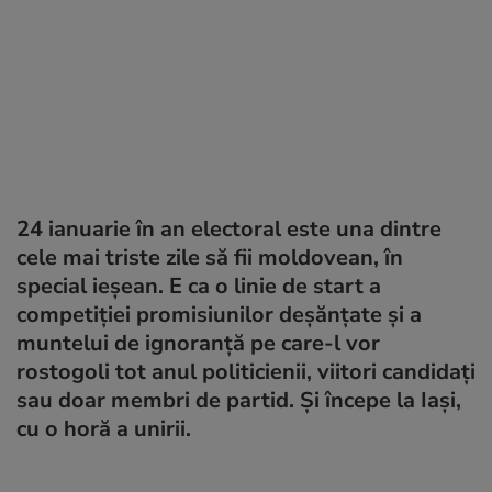
24 ianuarie în an electoral este una dintre
cele mai triste zile să fii moldovean, în
special ieșean. E ca o linie de start a
competiției promisiunilor deșănțate și a
muntelui de ignoranță pe care-l vor
rostogoli tot anul politicienii, viitori candidați
sau doar membri de partid. Și începe la Iași,
cu o horă a unirii.