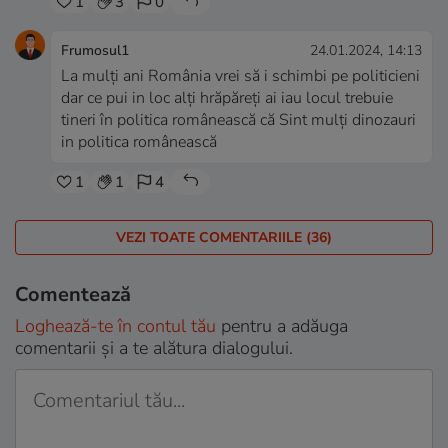
1
3
0
Frumosul1
24.01.2024, 14:13
La mulți ani România vrei să i schimbi pe politicieni
dar ce pui in loc alți hrăpăreți ai iau locul trebuie
tineri în politica românească că Sint mulți dinozauri
in politica românească
1
1
4
VEZI TOATE COMENTARIILE (36)
Comentează
Loghează-te în contul tău
pentru a adăuga
comentarii și a te alătura dialogului.