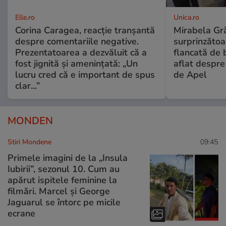
Elle.ro
Unica.ro
Corina Caragea, reacție tranșantă
Mirabela Gră
despre comentariile negative.
surprinzătoar
Prezentatoarea a dezvăluit că a
flancată de 
fost jignită și amenințată: „Un
aflat despre
lucru cred că e important de spus
de Apel
clar...”
MONDEN
Stiri Mondene
09:45
Primele imagini de la „Insula
Iubirii”, sezonul 10. Cum au
apărut ispitele feminine la
filmări. Marcel și George
Jaguarul se întorc pe micile
ecrane