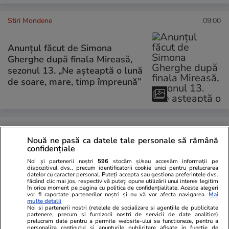
Stiri Mondene
09:00
Anunțul făcut de Simona
Gherghe după finala Mireasă,
sezonul 13. „Ne așteaptă o lună
de soare, mare, timp împreună”
PARTENERI
Nouă ne pasă ca datele tale personale să rămână
confidențiale
Noi și partenerii noștri
596
stocăm și/sau accesăm informații pe
dispozitivul dvs., precum identificatorii cookie unici pentru prelucrarea
datelor cu caracter personal. Puteți accepta sau gestiona preferințele dvs.
făcând clic mai jos, respectiv vă puteți opune utilizării unui interes legitim
în orice moment pe pagina cu politica de confidențialitate. Aceste alegeri
vor fi raportate partenerilor noștri și nu vă vor afecta navigarea.
Mai
multe detalii
Noi si partenerii nostri (retelele de socializare si agentiile de publicitate
partenere, precum si furnizorii nostri de servicii de date analitice)
prelucram date pentru a permite website-ului sa functioneze, pentru a
personaliza continutul si anunturile publicitare afisate in functie de