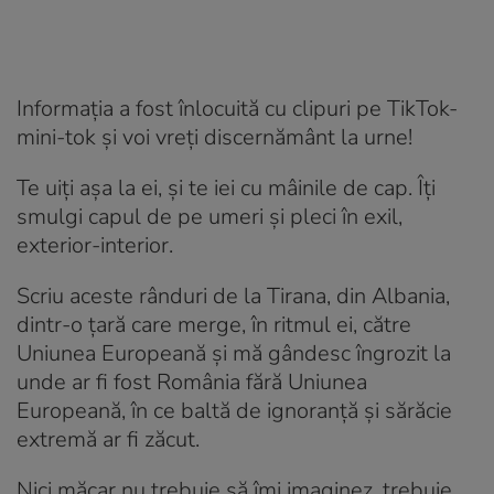
Informația a fost înlocuită cu clipuri pe TikTok-
mini-tok și voi vreți discernământ la urne!
Te uiți așa la ei, și te iei cu mâinile de cap. Îți
smulgi capul de pe umeri și pleci în exil,
exterior-interior.
Scriu aceste rânduri de la Tirana, din Albania,
dintr-o țară care merge, în ritmul ei, către
Uniunea Europeană și mă gândesc îngrozit la
unde ar fi fost România fără Uniunea
Europeană, în ce baltă de ignoranță și sărăcie
extremă ar fi zăcut.
Nici măcar nu trebuie să îmi imaginez, trebuie