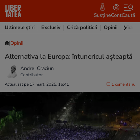
Susține
Cont
Caută
Ultimele știri
Exclusiv
Criză politică
Opinii
Video
|
Opinii
Alternativa la Europa: întunericul așteaptă
Andrei Crăciun
Contributor
Actualizat pe 17 mart. 2025, 16:41
1 comentariu