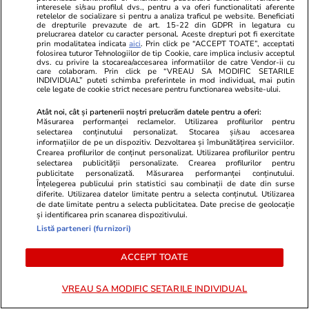
interesele si/sau profilul dvs., pentru a va oferi functionalitati aferente
retelelor de socializare si pentru a analiza traficul pe website. Beneficiati
de drepturile prevazute de art. 15-22 din GDPR in legatura cu
prelucrarea datelor cu caracter personal. Aceste drepturi pot fi exercitate
prin modalitatea indicata
aici
. Prin click pe “ACCEPT TOATE”, acceptati
TVMania.ro
ObservatorNews
folosirea tuturor Tehnologiilor de tip Cookie, care implica inclusiv acceptul
dvs. cu privire la stocarea/accesarea informatiilor de catre Vendor-ii cu
🤍 „Felix și-a dorit asta, în caz
Locul din R
care colaboram. Prin click pe “VREAU SA MODIFIC SETARILE
INDIVIDUAL” puteti schimba preferintele in mod individual, mai putin
că…” La exact un an de la
10°C, în timp
cele legate de cookie strict necesare pentru functionarea website-ului.
tragedie, Mihaela Rădulescu a
topeşte la 
făcut public totul!
Atât noi, cât și partenerii noștri prelucrăm datele pentru a oferi:
Măsurarea performanței reclamelor. Utilizarea profilurilor pentru
selectarea conținutului personalizat. Stocarea și/sau accesarea
informațiilor de pe un dispozitiv. Dezvoltarea și îmbunătățirea serviciilor.
Crearea profilurilor de conținut personalizat. Utilizarea profilurilor pentru
selectarea publicității personalizate. Crearea profilurilor pentru
publicitate personalizată. Măsurarea performanței conținutului.
Înțelegerea publicului prin statistici sau combinații de date din surse
PARTENERI
diferite. Utilizarea datelor limitate pentru a selecta conținutul. Utilizarea
de date limitate pentru a selecta publicitatea. Date precise de geolocație
și identificarea prin scanarea dispozitivului.
Listă parteneri (furnizori)
ACCEPT TOATE
VREAU SA MODIFIC SETARILE INDIVIDUAL