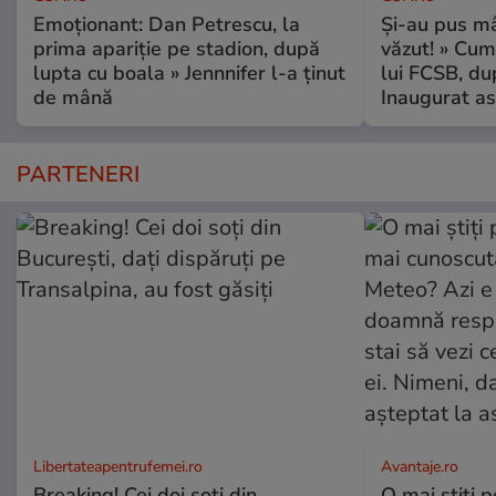
Emoționant: Dan Petrescu, la
Și-au pus mâ
prima apariție pe stadion, după
văzut! » Cum
lupta cu boala » Jennnifer l-a ținut
lui FCSB, du
de mână
Inaugurat as
PARTENERI
Libertateapentrufemei.ro
Avantaje.ro
Breaking! Cei doi soți din
O mai știți 