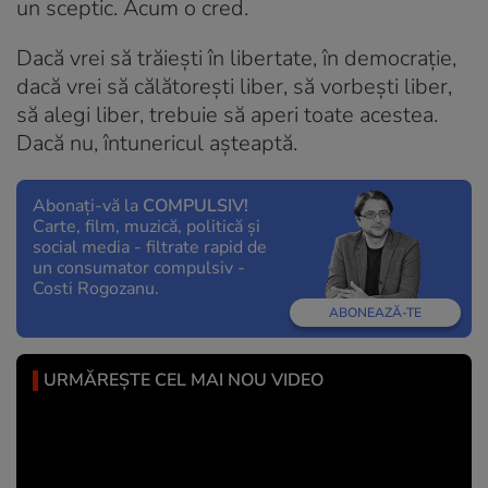
un sceptic. Acum o cred.
Dacă vrei să trăiești în libertate, în democrație,
dacă vrei să călătorești liber, să vorbești liber,
să alegi liber, trebuie să aperi toate acestea.
Dacă nu, întunericul așteaptă.
Abonați-vă la
COMPULSIV!
Carte, film, muzică, politică și
social media - filtrate rapid de
un consumator compulsiv -
Costi Rogozanu.
ABONEAZĂ-TE
URMĂREȘTE CEL MAI NOU VIDEO