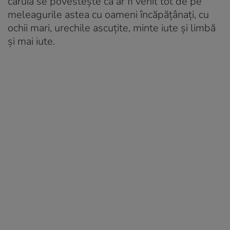
căruia se povestește că ar fi venit tot de pe
meleagurile astea cu oameni încăpățânați, cu
ochii mari, urechile ascuțite, minte iute și limbă
și mai iute.