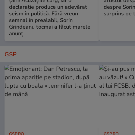
țării! Acuzațiile curg, iar o
artistul desp
declarație produce un adevărat
despre Sorin
seism în politică. Fără vreun
surprins pe 
semnal în prealabil, Sorin
Grindeanu tocmai a făcut marele
anunț
GSP
GSP.RO
GSP.RO