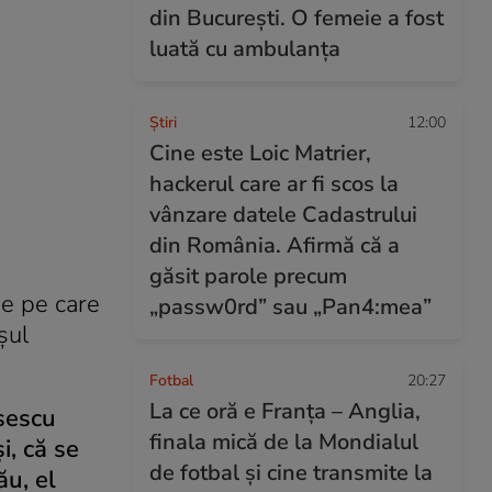
din București. O femeie a fost
luată cu ambulanța
Ştiri
12:00
Cine este Loic Matrier,
hackerul care ar fi scos la
vânzare datele Cadastrului
din România. Afirmă că a
găsit parole precum
pe pe care
„passw0rd” sau „Pan4:mea”
şul
Fotbal
20:27
La ce oră e Franța – Anglia,
sescu
finala mică de la Mondialul
i, că se
de fotbal și cine transmite la
ău, el