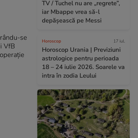
TV / Tuchel nu are „regrete”,
iar Mbappe vrea să-l
depășească pe Messi
mărându-se
Horoscop
17 iul.
şi VfB
Horoscop Urania | Previziuni
 operaţie
astrologice pentru perioada
18 – 24 iulie 2026. Soarele va
intra în zodia Leului