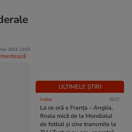
derale
nov. 2014, 12:53
omentează
ULTIMELE ȘTIRI
Fotbal
20:27
La ce oră e Franța – Anglia,
finala mică de la Mondialul
de fotbal și cine transmite la