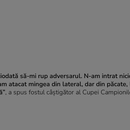
ciodată să-mi rup adversarul. N-am intrat nici
am atacat mingea din lateral, dar din păcate, 
ă”
, a spus fostul câştigător al Cupei Campionil