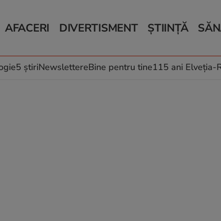
AFACERI
DIVERTISMENT
ȘTIINȚĂ
SĂN
Bani și Afaceri
Monden
Știri Știință
Știri 
Auto
Horoscop
Schimbări climati
Relații
Locuri de muncă
Muzică și Filme
Rețete
ogie
5 știri
Newslettere
Bine pentru tine
115 ani Elveția
Imobiliare.ro
Vacanțe și Cultură
Fructe
eJobs.ro
Îngriji