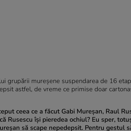
ului grupării mureşene suspendarea de 16 eta
edepsit astfel, de vreme ce primise doar cartona
nceput ceea ce a făcut Gabi Mureşan, Raul Ru
 Rusescu își pieredea ochiul? Eu sper, totuş
Mureşan să scape nepedepsit. Pentru gestul s