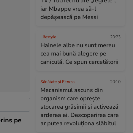
TV / Tuchel nu are „regrete”,
iar Mbappe vrea să-l
depășească pe Messi
Lifestyle
20:23
Hainele albe nu sunt mereu
cea mai bună alegere pe
caniculă. Ce spun cercetătorii
Sănătate și Fitness
20:10
Mecanismul ascuns din
organism care oprește
stocarea grăsimii și activează
arderea ei. Descoperirea care
rins pe
ar putea revoluționa slăbitul