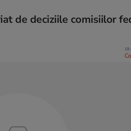
t de deciziile comisiilor fe
19 
C