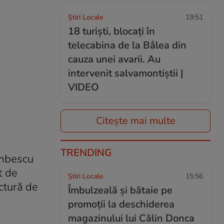
Știri Locale
19:51
18 turiști, blocați în
telecabina de la Bâlea din
cauza unei avarii. Au
intervenit salvamontiștii |
VIDEO
Citește mai multe
TRENDING
umbescu
t de
Știri Locale
15:56
ctură de
Îmbulzeală și bătaie pe
promoții la deschiderea
magazinului lui Călin Donca