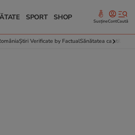
ĂTATE
SPORT
SHOP
Susține
Cont
Caută
Sănătate și Fitness
ce
 culinare
-România
Știri Verificate by Factual
Sănătatea ca stil de vi
 și legume
rea plantelor