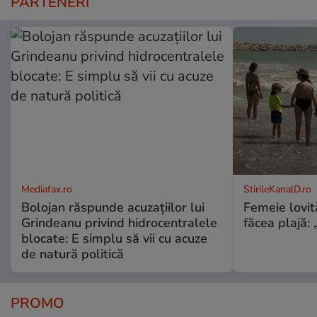
PARTENERI
Mediafax.ro
StirileKanalD.ro
Bolojan răspunde acuzațiilor lui
Femeie lovit
Grindeanu privind hidrocentralele
făcea plajă: „
blocate: E simplu să vii cu acuze
de natură politică
PROMO