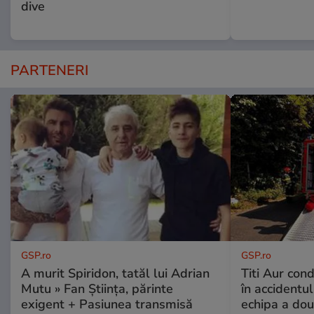
dive
PARTENERI
GSP.ro
GSP.ro
A murit Spiridon, tatăl lui Adrian
Titi Aur con
Mutu » Fan Știința, părinte
în accidentul
exigent + Pasiunea transmisă
echipa a dou