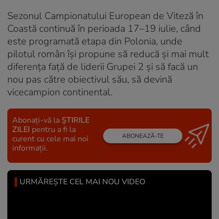
Sezonul Campionatului European de Viteză în
Coastă continuă în perioada 17–19 iulie, când
este programată etapa din Polonia, unde
pilotul român își propune să reducă și mai mult
diferența față de liderii Grupei 2 și să facă un
nou pas către obiectivul său, să devină
vicecampion continental.
Abonați-vă la
ȘTIRILE
ZILEI
pentru a fi la
ABONEAZĂ-TE
curent cu cele mai noi
informații.
URMĂREȘTE CEL MAI NOU VIDEO