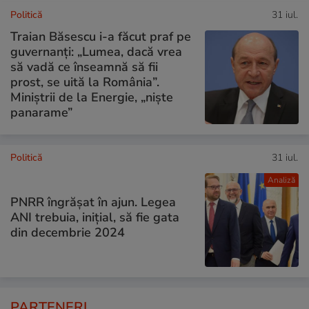
Politică
31 iul.
Traian Băsescu i-a făcut praf pe
guvernanți: „Lumea, dacă vrea
să vadă ce înseamnă să fii
prost, se uită la România”.
Miniștrii de la Energie, „niște
panarame”
Politică
31 iul.
Analiză
PNRR îngrășat în ajun. Legea
ANI trebuia, inițial, să fie gata
din decembrie 2024
PARTENERI