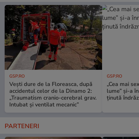
GSP.RO
GSP.RO
Vești dure de la Floreasca, după
„Cea mai sex
accidentul celor de la Dinamo 2:
lume” și-a în
„Traumatism cranio-cerebral grav.
ținută îndră
Intubat și ventilat mecanic”
PARTENERI