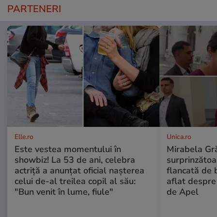
PARTENERI
Elle.ro
Unica.ro
Este vestea momentului în
Mirabela Gră
showbiz! La 53 de ani, celebra
surprinzătoar
actriță a anunțat oficial nașterea
flancată de 
celui de-al treilea copil al său:
aflat despre
"Bun venit în lume, fiule"
de Apel