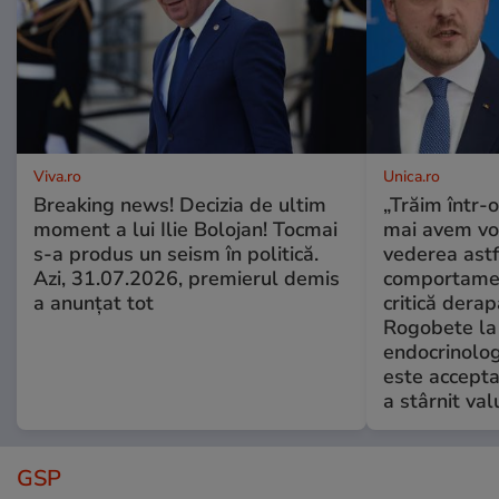
Viva.ro
Unica.ro
Breaking news! Decizia de ultim
„Trăim într-
moment a lui Ilie Bolojan! Tocmai
mai avem vo
s-a produs un seism în politică.
vederea astf
Azi, 31.07.2026, premierul demis
comportamen
a anunțat tot
critică derap
Rogobete la
endocrinolog
este accepta
a stârnit valu
GSP