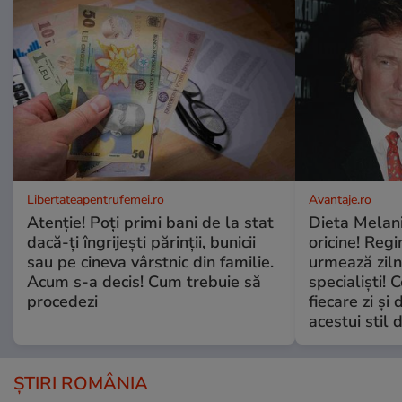
Libertateapentrufemei.ro
Avantaje.ro
Atenție! Poți primi bani de la stat
Dieta Melan
dacă-ți îngrijești părinții, bunicii
oricine! Regi
sau pe cineva vârstnic din familie.
urmează zilni
Acum s-a decis! Cum trebuie să
specialiști! 
procedezi
fiecare zi și 
acestui stil 
ȘTIRI ROMÂNIA