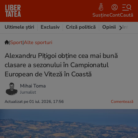
Susține
Cont
Caută
Ultimele știri
Exclusiv
Criză politică
Opinii
Intervi
|
Sport
|
Alte sporturi
Alexandru Pițigoi obține cea mai bună
clasare a sezonului în Campionatul
European de Viteză în Coastă
Mihai Toma
Jurnalist
Actualizat pe 01 iul. 2026, 17:56
Comentează