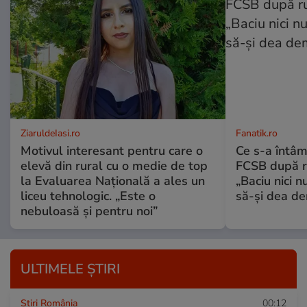
ZiaruldeIasi.ro
Fanatik.ro
Motivul interesant pentru care o
Ce s-a întâm
elevă din rural cu o medie de top
FCSB după r
la Evaluarea Națională a ales un
„Baciu nici n
liceu tehnologic. „Este o
să-și dea dem
nebuloasă și pentru noi”
ULTIMELE ȘTIRI
Știri România
00:12