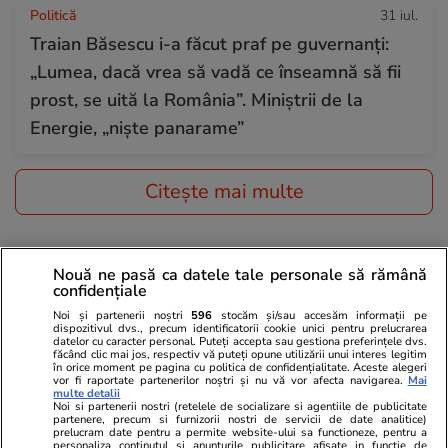
Politică
31 iul.
Traian Băsescu i-a făcut praf pe guvernanți:
„Lumea, dacă vrea să vadă ce înseamnă să fii
prost, se uită la România”. Miniștrii de la
Energie, „niște panarame”
Citește mai multe
TRENDING
Nouă ne pasă ca datele tale personale să rămână
confidențiale
Bani și Afaceri
31 iul.
Noi și partenerii noștri
596
stocăm și/sau accesăm informații pe
Ce se schimbă de la 1 august 2026 în
dispozitivul dvs., precum identificatorii cookie unici pentru prelucrarea
datelor cu caracter personal. Puteți accepta sau gestiona preferințele dvs.
făcând clic mai jos, respectiv vă puteți opune utilizării unui interes legitim
România. Buletinele vechi devin excepție,
în orice moment pe pagina cu politica de confidențialitate. Aceste alegeri
vor fi raportate partenerilor noștri și nu vă vor afecta navigarea.
Mai
reguli noi la pensii și taxe pe drumuri
multe detalii
Noi si partenerii nostri (retelele de socializare si agentiile de publicitate
partenere, precum si furnizorii nostri de servicii de date analitice)
prelucram date pentru a permite website-ului sa functioneze, pentru a
personaliza continutul si anunturile publicitare afisate in functie de