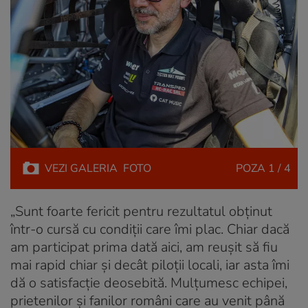
VEZI
GALERIA
FOTO
POZA
1 / 4
„Sunt foarte fericit pentru rezultatul obținut
într-o cursă cu condiții care îmi plac. Chiar dacă
am participat prima dată aici, am reușit să fiu
mai rapid chiar și decât piloții locali, iar asta îmi
dă o satisfacție deosebită. Mulțumesc echipei,
prietenilor și fanilor români care au venit până