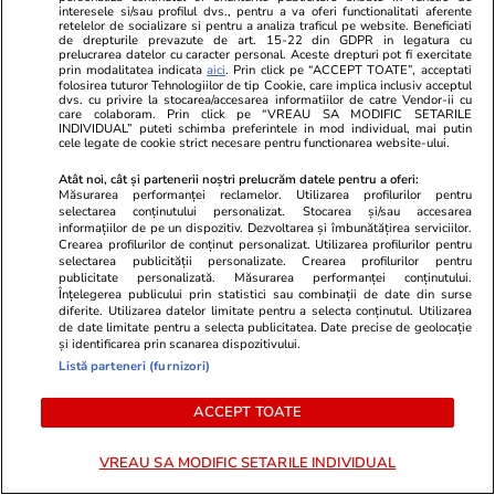
Știri România
31 iul.
interesele si/sau profilul dvs., pentru a va oferi functionalitati aferente
retelelor de socializare si pentru a analiza traficul pe website. Beneficiati
Calcule care arată cum scad veniturile totale
de drepturile prevazute de art. 15-22 din GDPR in legatura cu
prelucrarea datelor cu caracter personal. Aceste drepturi pot fi exercitate
ale medicilor și asistentelor dacă se aplică
prin modalitatea indicata
aici
. Prin click pe “ACCEPT TOATE”, acceptati
folosirea tuturor Tehnologiilor de tip Cookie, care implica inclusiv acceptul
noua lege a salarizării
dvs. cu privire la stocarea/accesarea informatiilor de catre Vendor-ii cu
care colaboram. Prin click pe “VREAU SA MODIFIC SETARILE
INDIVIDUAL” puteti schimba preferintele in mod individual, mai putin
cele legate de cookie strict necesare pentru functionarea website-ului.
Știri Externe
31 iul.
Atât noi, cât și partenerii noștri prelucrăm datele pentru a oferi:
Un șofer de TIR care a câștigat la loterie 220
Măsurarea performanței reclamelor. Utilizarea profilurilor pentru
selectarea conținutului personalizat. Stocarea și/sau accesarea
de milioane de euro a murit: soția lui, obligată
informațiilor de pe un dispozitiv. Dezvoltarea și îmbunătățirea serviciilor.
Crearea profilurilor de conținut personalizat. Utilizarea profilurilor pentru
acum să îi dea bani lunar fostei partenere
selectarea publicității personalizate. Crearea profilurilor pentru
publicitate personalizată. Măsurarea performanței conținutului.
Înțelegerea publicului prin statistici sau combinații de date din surse
diferite. Utilizarea datelor limitate pentru a selecta conținutul. Utilizarea
Horoscop
31 iul.
de date limitate pentru a selecta publicitatea. Date precise de geolocație
și identificarea prin scanarea dispozitivului.
Horoscop Urania | Previziuni astrologice pentru
Listă parteneri (furnizori)
perioada 1 – 7 august 2026. Venus va intra în
ACCEPT TOATE
zodia Balanței
VREAU SA MODIFIC SETARILE INDIVIDUAL