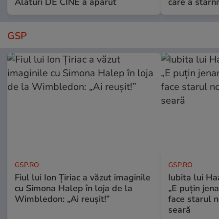
Alături DE CINE a apărut
care a stârni
GSP
GSP.RO
GSP.RO
Fiul lui Ion Țiriac a văzut imaginile
Iubita lui Ha
cu Simona Halep în loja de la
„E puțin jen
Wimbledon: „Ai reușit!”
face starul n
seară