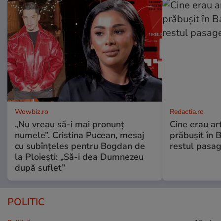
Wowbiz.ro
Redactia.ro
„Nu vreau să-i mai pronunț
Cine erau arti
numele”. Cristina Pucean, mesaj
prăbușit în 
cu subînțeles pentru Bogdan de
restul pasag
la Ploiești: „Să-i dea Dumnezeu
după suflet”
POLITIC