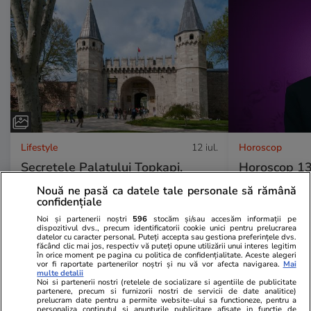
Lifestyle
12 iul.
Horoscop
Secretele Palatului Topkapi,
Horoscop 13
simbolul puterii otomane:
fi încurajați
Nouă ne pasă ca datele tale personale să rămână
confidențiale
povestea uneia dintre cele mai
asupra rădăci
Noi și partenerii noștri
596
stocăm și/sau accesăm informații pe
impresionante reședințe regale
fundațiilor 
dispozitivul dvs., precum identificatorii cookie unici pentru prelucrarea
datelor cu caracter personal. Puteți accepta sau gestiona preferințele dvs.
din lume
făcând clic mai jos, respectiv vă puteți opune utilizării unui interes legitim
în orice moment pe pagina cu politica de confidențialitate. Aceste alegeri
vor fi raportate partenerilor noștri și nu vă vor afecta navigarea.
Mai
multe detalii
Noi si partenerii nostri (retelele de socializare si agentiile de publicitate
partenere, precum si furnizorii nostri de servicii de date analitice)
Horoscop
12 iul.
prelucram date pentru a permite website-ului sa functioneze, pentru a
personaliza continutul si anunturile publicitare afisate in functie de