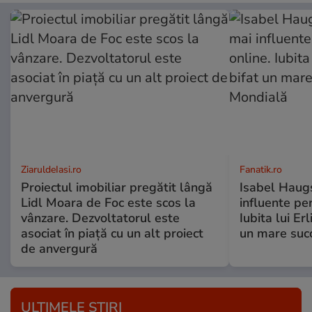
ZiaruldeIasi.ro
Fanatik.ro
Proiectul imobiliar pregătit lângă
Isabel Haugs
Lidl Moara de Foc este scos la
influente per
vânzare. Dezvoltatorul este
Iubita lui Er
asociat în piață cu un alt proiect
un mare suc
de anvergură
ULTIMELE ȘTIRI