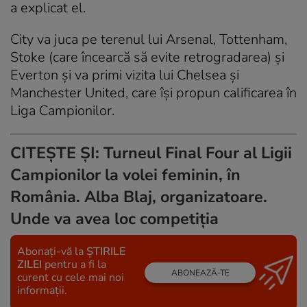
a explicat el.
City va juca pe terenul lui Arsenal, Tottenham,
Stoke (care încearcă să evite retrogradarea) şi
Everton şi va primi vizita lui Chelsea şi
Manchester United, care îşi propun calificarea în
Liga Campionilor.
CITEȘTE ȘI:
Turneul Final Four al Ligii
Campionilor la volei feminin, în
România. Alba Blaj, organizatoare.
Unde va avea loc competiția
Abonați-vă la
ȘTIRILE
ZILEI
pentru a fi la
ABONEAZĂ-TE
curent cu cele mai noi
informații.