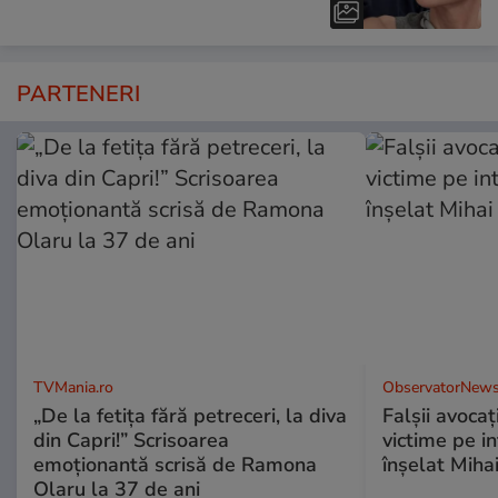
PARTENERI
TVMania.ro
ObservatorNews
„De la fetița fără petreceri, la diva
Falşii avocaţ
din Capri!” Scrisoarea
victime pe i
emoționantă scrisă de Ramona
înşelat Mihai
Olaru la 37 de ani