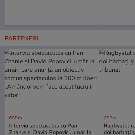
PARTENERI
GSP.ro
GSP.ro
Interviu spectaculos cu Pan
Rugbystul ca
Zhanle și David Popovici, umăr la
doi bărbați ș