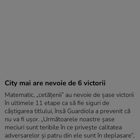
City mai are nevoie de 6 victorii
Matematic, „cetăţenii” au nevoie de şase victorii
în ultimele 11 etape ca să fie siguri de
câştigarea titlului, însă Guardiola a prevenit că
nu va fi uşor. „Următoarele noastre şase
meciuri sunt teribile în ce priveşte calitatea
adversarelor şi patru din ele sunt în deplasare”,