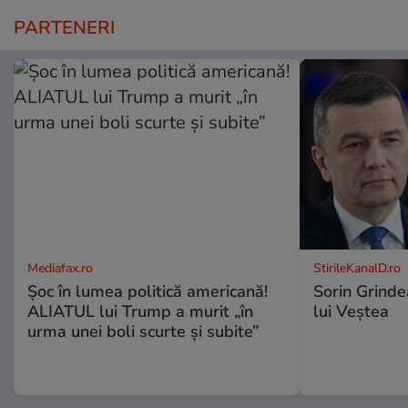
PARTENERI
Mediafax.ro
StirileKanalD.ro
Șoc în lumea politică americană!
Sorin Grinde
ALIATUL lui Trump a murit „în
lui Veștea
urma unei boli scurte și subite”