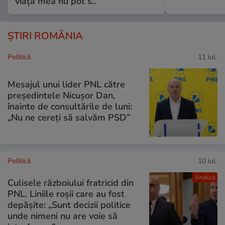
viața mea nu pot s..
ȘTIRI ROMÂNIA
Politică
11 iul.
Mesajul unui lider PNL către
președintele Nicușor Dan,
înainte de consultările de luni:
„Nu ne cereți să salvăm PSD”
Politică
10 iul.
Analiză
Culisele războiului fratricid din
PNL. Liniile roșii care au fost
depășite: „Sunt decizii politice
unde nimeni nu are voie să