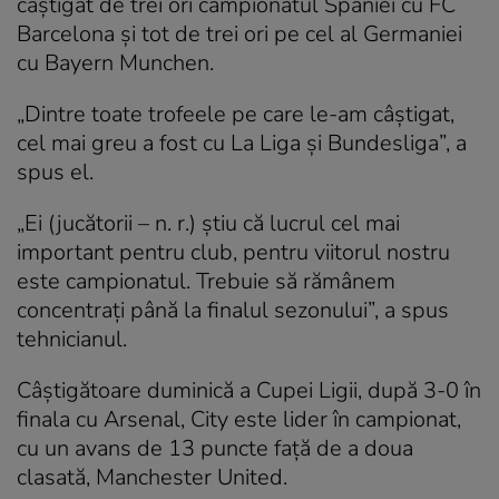
câştigat de trei ori campionatul Spaniei cu FC
Barcelona şi tot de trei ori pe cel al Germaniei
cu Bayern Munchen.
„Dintre toate trofeele pe care le-am câştigat,
cel mai greu a fost cu La Liga şi Bundesliga”, a
spus el.
„Ei (jucătorii – n. r.) ştiu că lucrul cel mai
important pentru club, pentru viitorul nostru
este campionatul. Trebuie să rămânem
concentraţi până la finalul sezonului”, a spus
tehnicianul.
Câştigătoare duminică a Cupei Ligii, după 3-0 în
finala cu Arsenal, City este lider în campionat,
cu un avans de 13 puncte faţă de a doua
clasată, Manchester United.