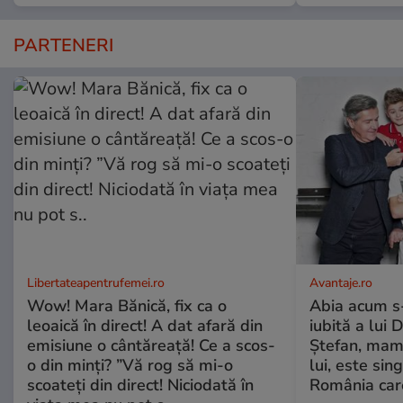
PARTENERI
Libertateapentrufemei.ro
Avantaje.ro
Wow! Mara Bănică, fix ca o
Abia acum s-
leoaică în direct! A dat afară din
iubită a lui 
emisiune o cântăreață! Ce a scos-
Ștefan, mama 
o din minți? ”Vă rog să mi-o
lui, este si
scoateți din direct! Niciodată în
România care