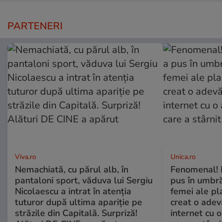
PARTENERI
Viva.ro
Unica.ro
Nemachiată, cu părul alb, în
Fenomenal! 
pantaloni sport, văduva lui Sergiu
pus în umbră
Nicolaescu a intrat în atenția
femei ale pl
tuturor după ultima apariție pe
creat o adev
străzile din Capitală. Surpriză!
internet cu o