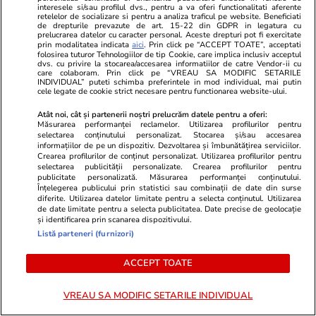
interesele si/sau profilul dvs., pentru a va oferi functionalitati aferente
retelelor de socializare si pentru a analiza traficul pe website. Beneficiati
de drepturile prevazute de art. 15-22 din GDPR in legatura cu
Luna Nouă din 14 iulie în zodia
prelucrarea datelor cu caracter personal. Aceste drepturi pot fi exercitate
prin modalitatea indicata
aici
. Prin click pe “ACCEPT TOATE”, acceptati
Racului, un nou început pentru
folosirea tuturor Tehnologiilor de tip Cookie, care implica inclusiv acceptul
dvs. cu privire la stocarea/accesarea informatiilor de catre Vendor-ii cu
suflet, familie și viața de acasă
care colaboram. Prin click pe “VREAU SA MODIFIC SETARILE
INDIVIDUAL” puteti schimba preferintele in mod individual, mai putin
cele legate de cookie strict necesare pentru functionarea website-ului.
Atât noi, cât și partenerii noștri prelucrăm datele pentru a oferi:
Măsurarea performanței reclamelor. Utilizarea profilurilor pentru
Lifestyle
08 iul.
selectarea conținutului personalizat. Stocarea și/sau accesarea
informațiilor de pe un dispozitiv. Dezvoltarea și îmbunătățirea serviciilor.
Crearea profilurilor de conținut personalizat. Utilizarea profilurilor pentru
selectarea publicității personalizate. Crearea profilurilor pentru
publicitate personalizată. Măsurarea performanței conținutului.
Ce este oțetul de orez și în ce
Înțelegerea publicului prin statistici sau combinații de date din surse
diferite. Utilizarea datelor limitate pentru a selecta conținutul. Utilizarea
preparate se folosește
de date limitate pentru a selecta publicitatea. Date precise de geolocație
și identificarea prin scanarea dispozitivului.
Listă parteneri (furnizori)
ACCEPT TOATE
Vacanțe și Cultură
07 iul.
VREAU SA MODIFIC SETARILE INDIVIDUAL