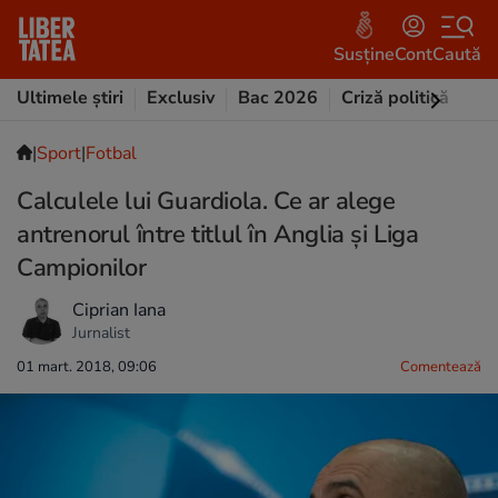
Susține
Cont
Caută
Ultimele știri
Exclusiv
Bac 2026
Criză politică
Opi
|
Sport
|
Fotbal
Calculele lui Guardiola. Ce ar alege
antrenorul între titlul în Anglia și Liga
Campionilor
Ciprian Iana
Jurnalist
01 mart. 2018, 09:06
Comentează