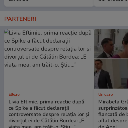
PARTENERI
Elle.ro
Unica.ro
Livia Eftimie, prima reacție după
Mirabela Gră
ce Spike a făcut declarații
surprinzătoar
controversate despre relația lor și
flancată de 
divorțul ei de Cătălin Bordea: „E
aflat despre
viața mea, am trăit-o. Știu…”
de Apel