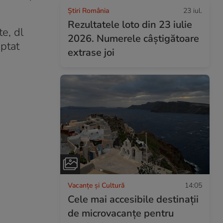
Știri România
23 iul.
Rezultatele loto din 23 iulie
te, dl
2026. Numerele câștigătoare
ptat
extrase joi
Vacanțe și Cultură
14:05
Cele mai accesibile destinații
de microvacanțe pentru