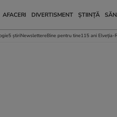
AFACERI
DIVERTISMENT
ȘTIINȚĂ
SĂN
Bani și Afaceri
Monden
Știri Știință
Știri 
Auto
Horoscop
Schimbări climati
Relații
Locuri de muncă
Muzică și Filme
Rețete
ogie
5 știri
Newslettere
Bine pentru tine
115 ani Elveția
Imobiliare.ro
Vacanțe și Cultură
Fructe
eJobs.ro
Îngriji