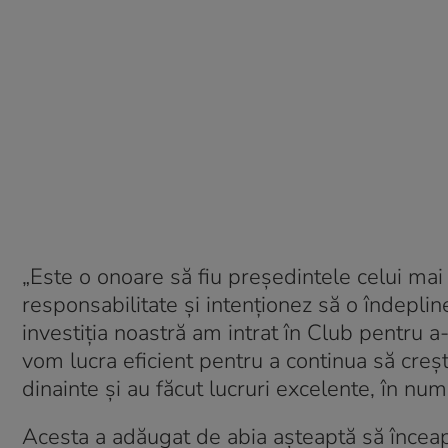
„Este o onoare să fiu preşedintele celui mai 
responsabilitate şi intenţionez să o îndeplin
investiţia noastră am intrat în Club pentru a-l
vom lucra eficient pentru a continua să creşt
dinainte şi au făcut lucruri excelente, în num
Acesta a adăugat de abia așteaptă să înceapă