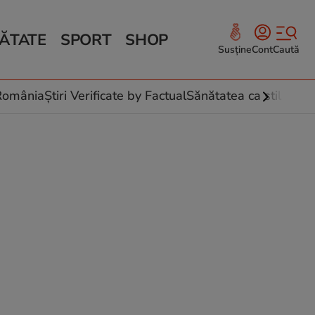
ĂTATE
SPORT
SHOP
Susține
Cont
Caută
Sănătate și Fitness
ce
 culinare
-România
Știri Verificate by Factual
Sănătatea ca stil de vi
 și legume
rea plantelor