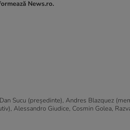
nformează News.ro.
n Dan Sucu (preşedinte), Andres Blazquez (me
utiv), Alessandro Giudice, Cosmin Golea, Razv