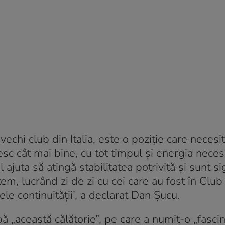
vechi club din Italia, este o poziţie care neces
esc cât mai bine, cu tot timpul şi energia neces
 ajuta să atingă stabilitatea potrivită şi sunt si
em, lucrând zi de zi cu cei care au fost în Club
ele continuităţii’, a declarat Dan Şucu.
 „această călătorie”, pe care a numit-o „fascin