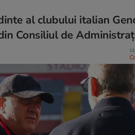
nte al clubului italian Gen
in Consiliul de Administraț
13
C