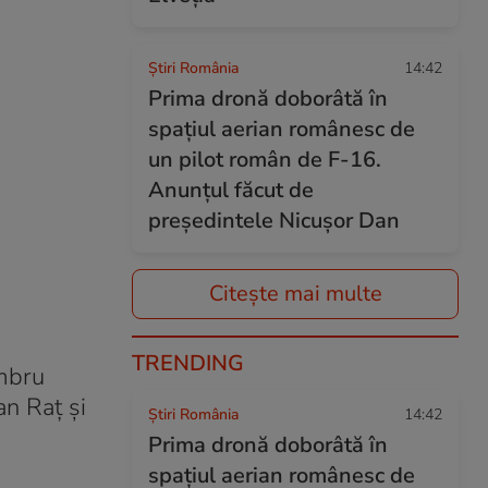
Știri România
14:42
Prima dronă doborâtă în
spațiul aerian românesc de
un pilot român de F-16.
Anunțul făcut de
președintele Nicușor Dan
Citește mai multe
TRENDING
mbru
an Raţ şi
Știri România
14:42
Prima dronă doborâtă în
spațiul aerian românesc de