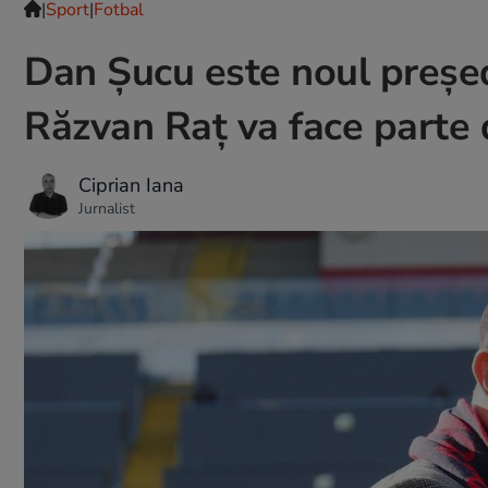
|
Sport
|
Fotbal
Dan Șucu este noul președi
Răzvan Raț va face parte d
Ciprian Iana
Jurnalist