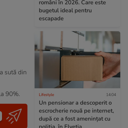
români în 2026. Care este
bugetul ideal pentru
escapade
a sută din
 la 90%.
Lifestyle
14:04
Un pensionar a descoperit o
escrocherie nouă pe internet,
după ce a fost amenințat cu
poliția, în Elveția