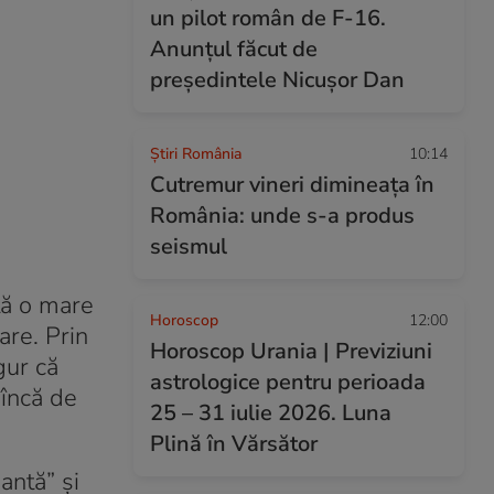
un pilot român de F-16.
Anunțul făcut de
președintele Nicușor Dan
Știri România
10:14
Cutremur vineri dimineața în
România: unde s-a produs
seismul
ită o mare
Horoscop
12:00
are. Prin
Horoscop Urania | Previziuni
gur că
astrologice pentru perioada
 încă de
25 – 31 iulie 2026. Luna
Plină în Vărsător
antă” și