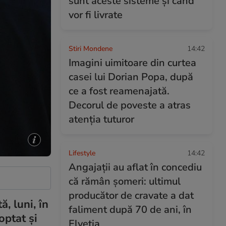
sunt aceste sisteme și când
vor fi livrate
Stiri Mondene
14:42
Imagini uimitoare din curtea
casei lui Dorian Popa, după
ce a fost reamenajată.
Decorul de poveste a atras
atenția tuturor
Lifestyle
14:42
Angajații au aflat în concediu
că rămân șomeri: ultimul
producător de cravate a dat
, luni, în
faliment după 70 de ani, în
optat și
Elveția