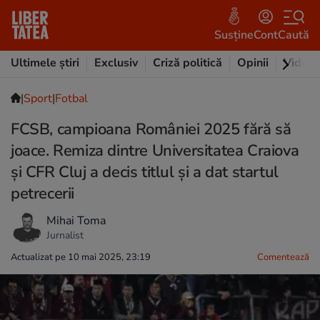
Susține
Cont
Caută
Ultimele știri
Exclusiv
Criză politică
Opinii
Video
|
Sport
|
Fotbal
FCSB, campioana României 2025 fără să
joace. Remiza dintre Universitatea Craiova
și CFR Cluj a decis titlul și a dat startul
petrecerii
Mihai Toma
Jurnalist
Actualizat pe 10 mai 2025, 23:19
Comentează