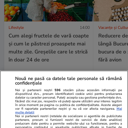
Lifestyle
14:00
Vacanțe și Cultu
Cum alegi fructele de vară coapte
Reducere de
și cum le păstrezi proaspete mai
lângă Bucure
multe zile. Greșelile care le strică
bucura de o 
în doar 24 de ore
fără avion
Nouă ne pasă ca datele tale personale să rămână
confidențiale
Lifestyle
18 iul.
Noi și partenerii noștri
596
stocăm și/sau accesăm informații pe
dispozitivul dvs., precum identificatorii cookie unici pentru prelucrarea
datelor cu caracter personal. Puteți accepta sau gestiona preferințele dvs.
făcând clic mai jos, respectiv vă puteți opune utilizării unui interes legitim
în orice moment pe pagina cu politica de confidențialitate. Aceste alegeri
vor fi raportate partenerilor noștri și nu vă vor afecta navigarea.
Mai
Semnele deshidratării și cum să
multe detalii
Noi si partenerii nostri (retelele de socializare si agentiile de publicitate
o previi
partenere, precum si furnizorii nostri de servicii de date analitice)
prelucram date pentru a permite website-ului sa functioneze, pentru a
personaliza continutul si anunturile publicitare afisate in functie de