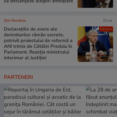
să declanșeze alegeri anticipate
Știri România
21 iul.
Declarațiile de avere ale
Exclusiv
demnitarilor rămân secrete,
potrivit proiectului de reformă a
ANI trimis de Cătălin Predoiu în
Parlament. Reacția ministrului
interimar al Justiției
PARTENERI