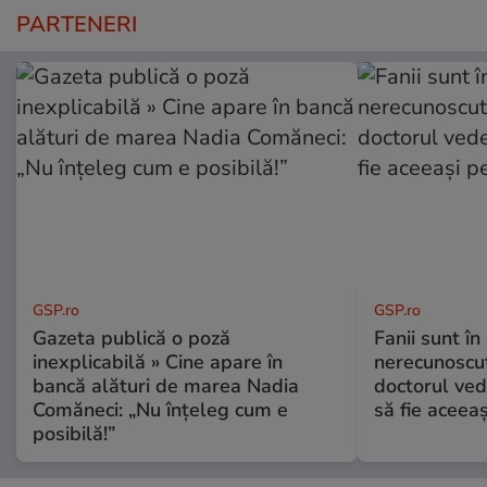
PARTENERI
GSP.ro
GSP.ro
Gazeta publică o poză
Fanii sunt în 
inexplicabilă » Cine apare în
nerecunoscut
bancă alături de marea Nadia
doctorul ved
Comăneci: „Nu înțeleg cum e
să fie aceea
posibilă!”