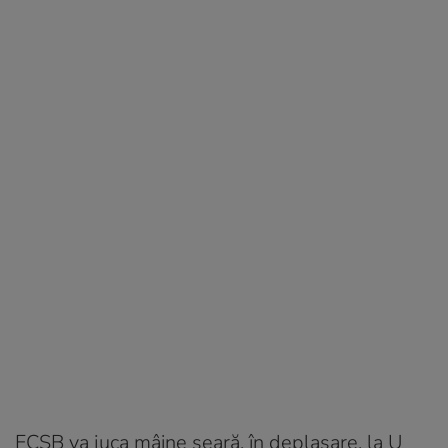
FCSB va juca mâine seară, în deplasare, la U