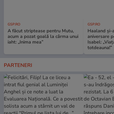
GSP.RO
GSP.RO
A făcut striptease pentru Mutu,
Haaland și-a
acum a pozat goală la cârma unui
aniversare pe
iaht: „Inima mea”
Isabel: „Via
totdeauna!”
PARTENERI