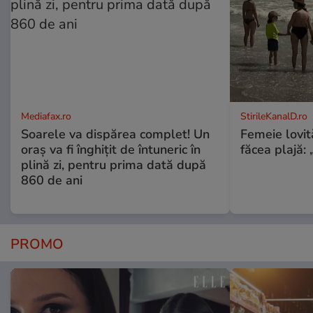
Mediafax.ro
StirileKanalD.ro
Soarele va dispărea complet! Un
Femeie lovit
oraș va fi înghițit de întuneric în
făcea plajă: „
plină zi, pentru prima dată după
860 de ani
PROMO