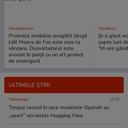
ZiaruldeIasi.ro
Fanatik.ro
Proiectul imobiliar pregătit lângă
Și-a găsit e
Lidl Moara de Foc este scos la
șapte luni d
vânzare. Dezvoltatorul este
”M-am gândit
asociat în piață cu un alt proiect
de anvergură
ULTIMELE ȘTIRI
Tehnologie
14:15
Timpul record în care modelele OpenAI au
„spart” serverele Hugging Face