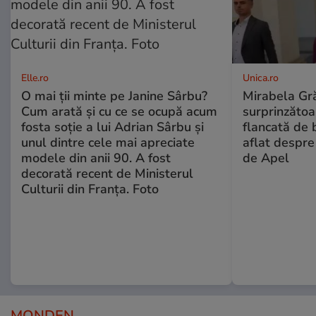
Elle.ro
Unica.ro
O mai ții minte pe Janine Sârbu?
Mirabela Gră
Cum arată și cu ce se ocupă acum
surprinzătoar
fosta soție a lui Adrian Sârbu și
flancată de 
unul dintre cele mai apreciate
aflat despre
modele din anii 90. A fost
de Apel
decorată recent de Ministerul
Culturii din Franța. Foto
MONDEN