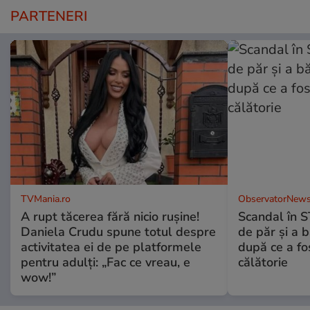
PARTENERI
TVMania.ro
ObservatorNews
A rupt tăcerea fără nicio rușine!
Scandal în S
Daniela Crudu spune totul despre
de păr şi a 
activitatea ei de pe platformele
după ce a fos
pentru adulți: „Fac ce vreau, e
călătorie
wow!”