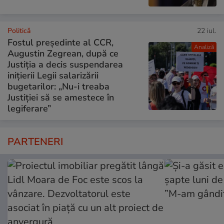
Politică
22 iul.
Fostul președinte al CCR,
Analiză
Augustin Zegrean, după ce
Justiția a decis suspendarea
inițierii Legii salarizării
bugetarilor: „Nu-i treaba
Justiției să se amestece în
legiferare”
PARTENERI