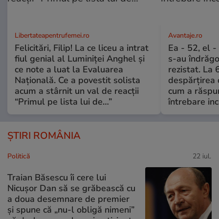
Libertateapentrufemei.ro
Avantaje.ro
Felicitări, Filip! La ce liceu a intrat
Ea - 52, el 
fiul genial al Luminiței Anghel și
s-au îndrăgos
ce note a luat la Evaluarea
rezistat. La 
Națională. Ce a povestit solista
despărțirea 
acum a stârnit un val de reacții
cum a răspu
“Primul pe lista lui de…”
întrebare i
ȘTIRI ROMÂNIA
Politică
22 iul.
Traian Băsescu îi cere lui
Nicușor Dan să se grăbească cu
a doua desemnare de premier
și spune că „nu-l obligă nimeni”