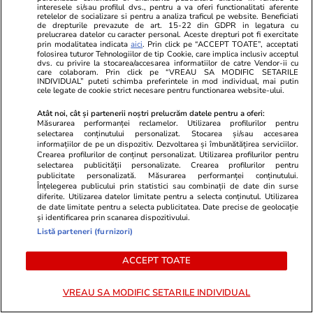
interesele si/sau profilul dvs., pentru a va oferi functionalitati aferente
retelelor de socializare si pentru a analiza traficul pe website. Beneficiati
de drepturile prevazute de art. 15-22 din GDPR in legatura cu
prelucrarea datelor cu caracter personal. Aceste drepturi pot fi exercitate
prin modalitatea indicata
aici
. Prin click pe “ACCEPT TOATE”, acceptati
Lifestyle
17 iul.
folosirea tuturor Tehnologiilor de tip Cookie, care implica inclusiv acceptul
dvs. cu privire la stocarea/accesarea informatiilor de catre Vendor-ii cu
care colaboram. Prin click pe “VREAU SA MODIFIC SETARILE
INDIVIDUAL” puteti schimba preferintele in mod individual, mai putin
cele legate de cookie strict necesare pentru functionarea website-ului.
De ce să nu păstrezi cartofii
Atât noi, cât și partenerii noștri prelucrăm datele pentru a oferi:
lângă ceapă
Măsurarea performanței reclamelor. Utilizarea profilurilor pentru
selectarea conținutului personalizat. Stocarea și/sau accesarea
informațiilor de pe un dispozitiv. Dezvoltarea și îmbunătățirea serviciilor.
Crearea profilurilor de conținut personalizat. Utilizarea profilurilor pentru
selectarea publicității personalizate. Crearea profilurilor pentru
publicitate personalizată. Măsurarea performanței conținutului.
Înțelegerea publicului prin statistici sau combinații de date din surse
Lifestyle
20 iul.
diferite. Utilizarea datelor limitate pentru a selecta conținutul. Utilizarea
de date limitate pentru a selecta publicitatea. Date precise de geolocație
și identificarea prin scanarea dispozitivului.
Listă parteneri (furnizori)
Ce este batch cooking și cum îți
poate simplifica mesele
ACCEPT TOATE
săptămânale
VREAU SA MODIFIC SETARILE INDIVIDUAL