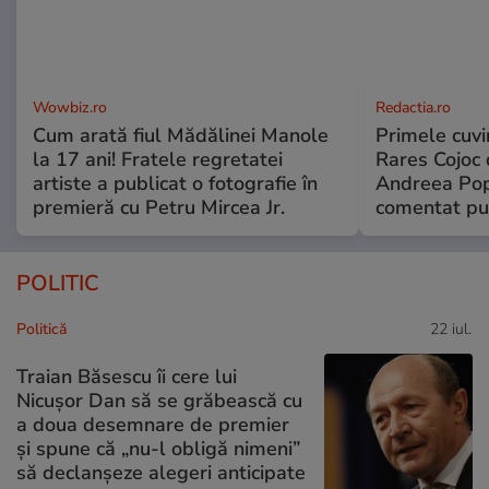
Wowbiz.ro
Redactia.ro
Cum arată fiul Mădălinei Manole
Primele cuvi
la 17 ani! Fratele regretatei
Rares Cojoc 
artiste a publicat o fotografie în
Andreea Pop
premieră cu Petru Mircea Jr.
comentat pub
POLITIC
Politică
22 iul.
Traian Băsescu îi cere lui
Nicușor Dan să se grăbească cu
a doua desemnare de premier
și spune că „nu-l obligă nimeni”
să declanșeze alegeri anticipate