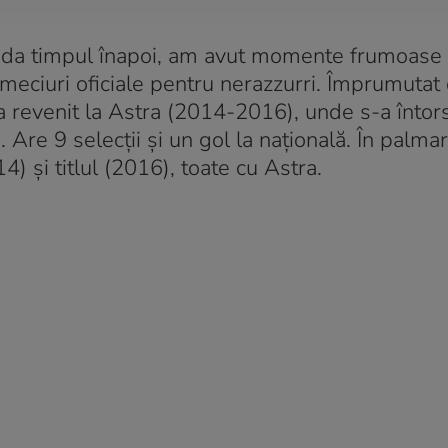
ş da timpul înapoi, am avut momente frumoase ş
meciuri oficiale pentru nerazzurri. Împrumutat d
-a revenit la Astra (2014-2016), unde s-a întor
re 9 selecții și un gol la națională. În palma
) și titlul (2016), toate cu Astra.