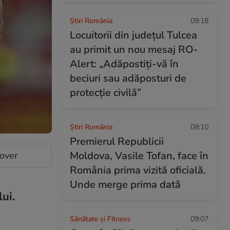
Știri România
09:18
Locuitorii din județul Tulcea
au primit un nou mesaj RO-
Alert: „Adăpostiţi-vă în
beciuri sau adăposturi de
protecţie civilă”
Știri România
09:10
Premierul Republicii
Moldova, Vasile Tofan, face în
cover
România prima vizită oficială.
Unde merge prima dată
ui.
Sănătate și Fitness
09:07