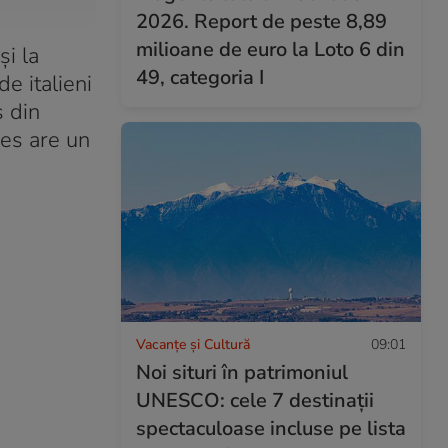
2026. Report de peste 8,89
milioane de euro la Loto 6 din
i la
49, categoria I
e italieni
s din
res are un
Vacanțe și Cultură
09:01
Noi situri în patrimoniul
UNESCO: cele 7 destinații
spectaculoase incluse pe lista