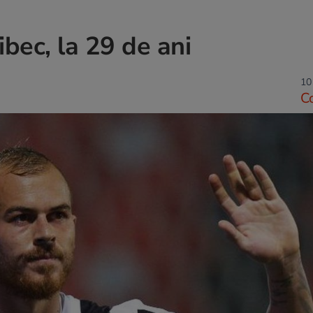
bec, la 29 de ani
10
C