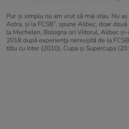
Pur şi simplu nu am vrut să mai stau. Nu a
Astra, şi la FCSB”, spune Alibec, doar două 
la Mechelen, Bologna ori Viitorul, Alibec și
2018 după experiența nereușită de la FCSB. A
titlu cu Inter (2010), Cupa și Supercupa (2014