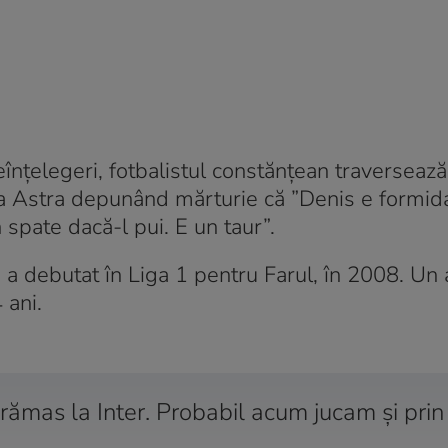
eînțelegeri, fotbalistul constănțean traversează
 la Astra depunând mărturie că ”Denis e formid
în spate dacă-l pui. E un taur”.
is a debutat în Liga 1 pentru Farul, în 2008. Un
 ani.
rămas la Inter. Probabil acum jucam şi prin