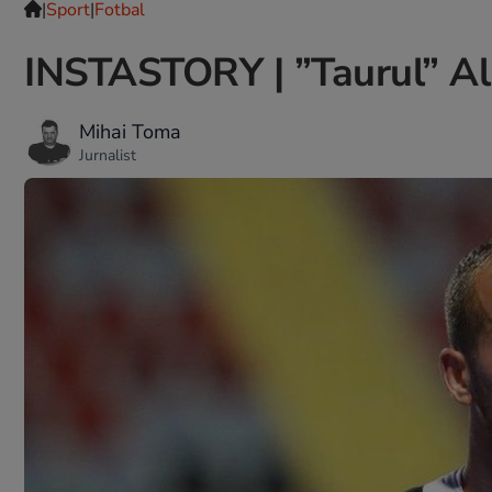
|
Sport
|
Fotbal
INSTASTORY | ”Taurul” Ali
Mihai Toma
Jurnalist