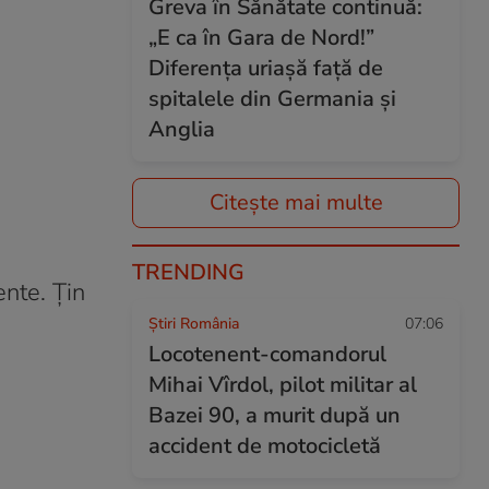
Greva în Sănătate continuă:
„E ca în Gara de Nord!”
Diferența uriașă față de
spitalele din Germania și
Anglia
Citește mai multe
TRENDING
ente. Țin
Știri România
07:06
Locotenent-comandorul
Mihai Vîrdol, pilot militar al
Bazei 90, a murit după un
accident de motocicletă