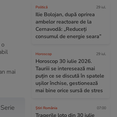
Politică
29 iul.
Ilie Bolojan, după oprirea
ambelor reactoare de la
Cernavodă: „Reduceți
consumul de energie seara”
 o
abil
Horoscop
29 iul.
Horoscop 30 iulie 2026.
Tauriii se interesează mai
 an mai
puțin ce se discută în spatele
ușilor închise, gestionează
mai bine orice sursă de stres
 Serie
Știri România
07:00
Tragerile loto din 30 iulie