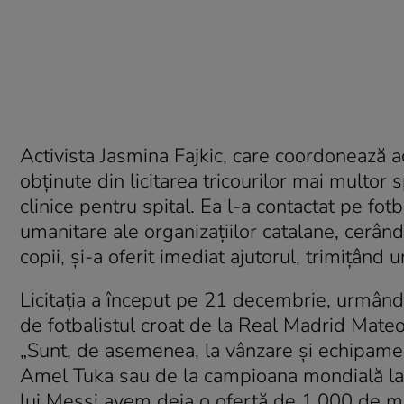
Activista Jasmina Fajkic, care coordonează ac
obținute din licitarea tricourilor mai multor 
clinice pentru spital. Ea l-a contactat pe fotb
umanitare ale organizațiilor catalane, cerându
copii, și-a oferit imediat ajutorul, trimițând 
Licitația a început pe 21 decembrie, urmând 
de fotbalistul croat de la Real Madrid Mateo
„Sunt, de asemenea, la vânzare și echipame
Amel Tuka sau de la campioana mondială la să
lui Messi avem deja o ofertă de 1.000 de măr