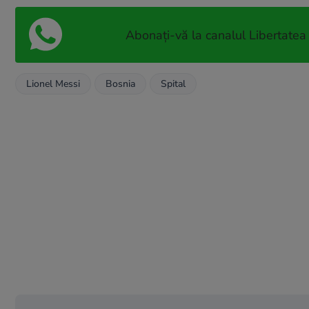
Abonați-vă la canalul Libertatea
Lionel Messi
Bosnia
Spital