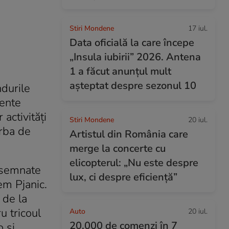
Stiri Mondene
17 iul.
Data oficială la care începe
„Insula iubirii” 2026. Antena
1 a făcut anunțul mult
așteptat despre sezonul 10
ndurile
mente
 activități
Stiri Mondene
20 iul.
orba de
Artistul din România care
merge la concerte cu
elicopterul: „Nu este despre
i semnate
lux, ci despre eficiență”
em Pjanic.
 de la
u tricoul
Auto
20 iul.
20.000 de comenzi în 7
o și