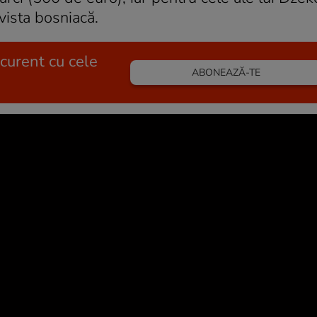
ivista bosniacă.
 curent cu cele
ABONEAZĂ-TE