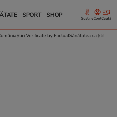
ĂTATE
SPORT
SHOP
Susține
Cont
Caută
Sănătate și Fitness
ce
 culinare
-România
Știri Verificate by Factual
Sănătatea ca stil de vi
 și legume
rea plantelor