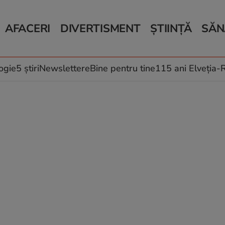
AFACERI
DIVERTISMENT
ȘTIINȚĂ
SĂN
Bani și Afaceri
Monden
Știri Știință
Știri 
Auto
Horoscop
Schimbări climati
Relații
Locuri de muncă
Muzică și Filme
Rețete
ogie
5 știri
Newslettere
Bine pentru tine
115 ani Elveția
Imobiliare.ro
Vacanțe și Cultură
Fructe
eJobs.ro
Îngriji