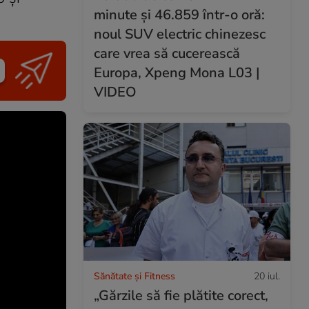
minute și 46.859 într-o oră:
noul SUV electric chinezesc
care vrea să cucerească
Europa, Xpeng Mona L03 |
VIDEO
Sănătate și Fitness
20 iul.
„Gărzile să fie plătite corect,