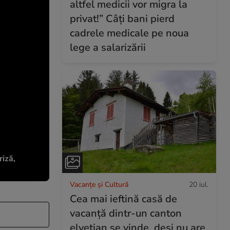
altfel medicii vor migra la
privat!” Câți bani pierd
cadrele medicale pe noua
lege a salarizării
riză,
Vacanțe și Cultură
20 iul.
Cea mai ieftină casă de
vacanță dintr-un canton
elvețian se vinde, deși nu are