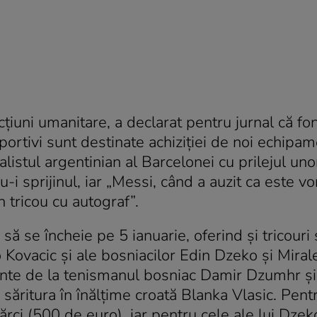
țiuni umanitare, a declarat pentru jurnal că fo
sportivi sunt destinate achiziției de noi echipa
alistul argentinian al Barcelonei cu prilejul unor
-i sprijinul, iar „Messi, când a auzit ca este v
un tricou cu autograf”.
să se încheie pe 5 ianuarie, oferind și tricour
 Kovacic și ale bosniacilor Edin Dzeko și Miral
nte de la tenismanul bosniac Damir Dzumhr și
ritura în înălțime croată Blanka Vlasic. Pentr
ci (500 de euro), iar pentru cele ale lui Dzek