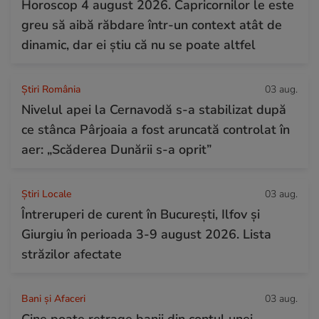
Horoscop 4 august 2026. Capricornilor le este
greu să aibă răbdare într-un context atât de
dinamic, dar ei știu că nu se poate altfel
Știri România
03 aug.
Nivelul apei la Cernavodă s-a stabilizat după
ce stânca Pârjoaia a fost aruncată controlat în
aer: „Scăderea Dunării s-a oprit”
Știri Locale
03 aug.
Întreruperi de curent în București, Ilfov și
Giurgiu în perioada 3-9 august 2026. Lista
străzilor afectate
Bani și Afaceri
03 aug.
Cine poate retrage banii din contul unei