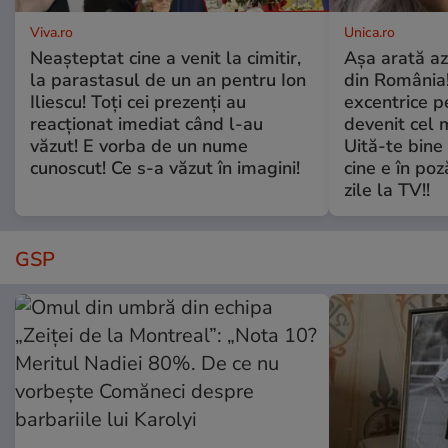
Viva.ro
Unica.ro
Neașteptat cine a venit la cimitir,
Așa arată az
la parastasul de un an pentru Ion
din România!
Iliescu! Toți cei prezenți au
excentrice pe
reacționat imediat când l-au
devenit cel 
văzut! E vorba de un nume
Uită-te bine 
cunoscut! Ce s-a văzut în imagini!
cine e în poz
zile la TV!!
GSP