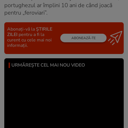
portughezul ar împlini 10 ani de când joacă
pentru „feroviari”.
Abonați-vă la
ȘTIRILE
ZILEI
pentru a fi la
ABONEAZĂ-TE
curent cu cele mai noi
informații.
URMĂREȘTE CEL MAI NOU VIDEO