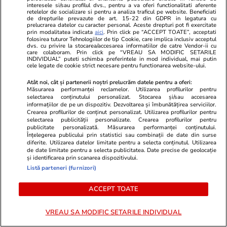
interesele si/sau profilul dvs., pentru a va oferi functionalitati aferente
De ce Nicușor Dan ar trebui să
retelelor de socializare si pentru a analiza traficul pe website. Beneficiati
de drepturile prevazute de art. 15-22 din GDPR in legatura cu
contribuie cu idei la Bruxelles
prelucrarea datelor cu caracter personal. Aceste drepturi pot fi exercitate
prin modalitatea indicata
aici
. Prin click pe “ACCEPT TOATE”, acceptati
pentru operaționalizarea
folosirea tuturor Tehnologiilor de tip Cookie, care implica inclusiv acceptul
dvs. cu privire la stocarea/accesarea informatiilor de catre Vendor-ii cu
Articolului 42.7
care colaboram. Prin click pe “VREAU SA MODIFIC SETARILE
INDIVIDUAL” puteti schimba preferintele in mod individual, mai putin
cele legate de cookie strict necesare pentru functionarea website-ului.
Atât noi, cât și partenerii noștri prelucrăm datele pentru a oferi:
Măsurarea performanței reclamelor. Utilizarea profilurilor pentru
Opinii
03 aug.
selectarea conținutului personalizat. Stocarea și/sau accesarea
informațiilor de pe un dispozitiv. Dezvoltarea și îmbunătățirea serviciilor.
Identitate națională și identitate
Crearea profilurilor de conținut personalizat. Utilizarea profilurilor pentru
selectarea publicității personalizate. Crearea profilurilor pentru
europeană. De ce conflictul
publicitate personalizată. Măsurarea performanței conținutului.
Înțelegerea publicului prin statistici sau combinații de date din surse
celor două noțiuni nu e nici
diferite. Utilizarea datelor limitate pentru a selecta conținutul. Utilizarea
de date limitate pentru a selecta publicitatea. Date precise de geolocație
fructuos, nici inevitabil
și identificarea prin scanarea dispozitivului.
Listă parteneri (furnizori)
ACCEPT TOATE
Opinii
02 aug.
VREAU SA MODIFIC SETARILE INDIVIDUAL
După APEL, România păstrează