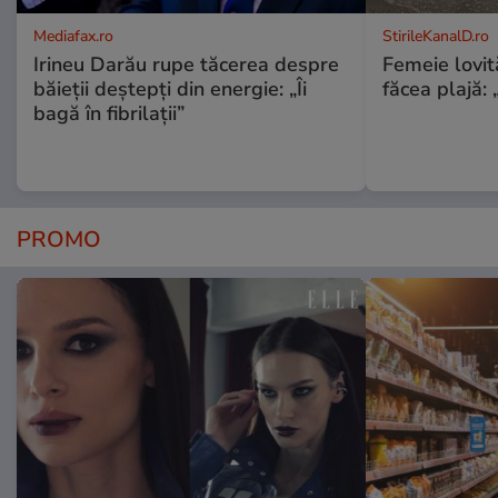
Mediafax.ro
StirileKanalD.ro
Irineu Darău rupe tăcerea despre
Femeie lovit
băieții deștepți din energie: „Îi
făcea plajă: „
bagă în fibrilații”
PROMO