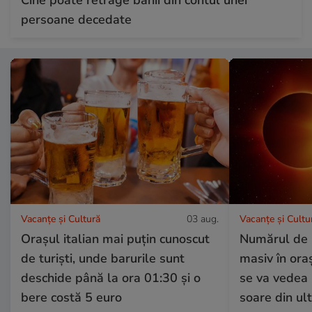
persoane decedate
Vacanțe și Cultură
03 aug.
Vacanțe și Cultu
Orașul italian mai puțin cunoscut
Numărul de r
de turiști, unde barurile sunt
masiv în or
deschide până la ora 01:30 și o
se va vedea 
bere costă 5 euro
soare din ult