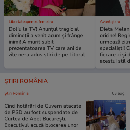
Libertateapentrufemei.ro
Avantaje.ro
Doliu la TV! Anunțul tragic al
Dieta Melan
dimineții a venit acum și frânge
oricine! Regi
inimi! A murit subit
urmează zilni
prezentatoarea TV care ani de
specialiști! 
zile ne-a adus știri de pe Litoral
fiecare zi și 
acestui stil 
ȘTIRI ROMÂNIA
Știri România
03 aug.
Cinci hotărâri de Guvern atacate
de PSD au fost suspendate de
Curtea de Apel București.
Executivul acuză blocarea unor