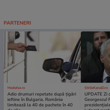
PARTENERI
Mediafax.ro
StirileKanalD.ro
Adio drumuri repetate după țigări
UPDATE Zi d
ieftine în Bulgaria. România
Georgescu! F
limitează la 40 de pachete în 40
prezidențiale