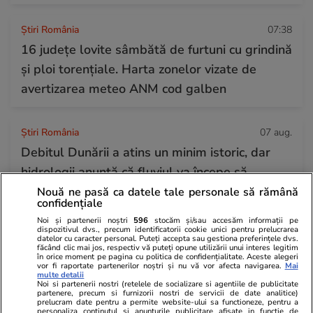
Știri România
07:38
16 județe lovite sâmbătă de furtuni cu grindină
și ploi torențiale. Harta zonelor vizate de
avertizarea meteo ANM cod galben
Știri România
07 aug.
Debitul Dunării a atins un minim istoric, dar
hidrologii anunță că fluviul va începe să
crească din 13 august: „Am mai câștiga 3-4
Nouă ne pasă ca datele tale personale să rămână
confidențiale
zile”
Noi și partenerii noștri
596
stocăm și/sau accesăm informații pe
dispozitivul dvs., precum identificatorii cookie unici pentru prelucrarea
datelor cu caracter personal. Puteți accepta sau gestiona preferințele dvs.
făcând clic mai jos, respectiv vă puteți opune utilizării unui interes legitim
Știri Externe
07 aug.
în orice moment pe pagina cu politica de confidențialitate. Aceste alegeri
vor fi raportate partenerilor noștri și nu vă vor afecta navigarea.
Mai
Intervenția Bruxelles-ului a fost praf în ochi:
multe detalii
Noi si partenerii nostri (retelele de socializare si agentiile de publicitate
conflictul dintre Spania și Italia privind
partenere, precum si furnizorii nostri de servicii de date analitice)
prelucram date pentru a permite website-ului sa functioneze, pentru a
personaliza continutul si anunturile publicitare afisate in functie de