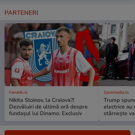
PARTENERI
Fanatik.ro
Spotmedia.ro
Nikita Stoinov, la Craiova?!
Trump spune 
Dezvăluiri de ultimă oră despre
electrice au 
fundașul lui Dinamo. Exclusiv
stârnește val