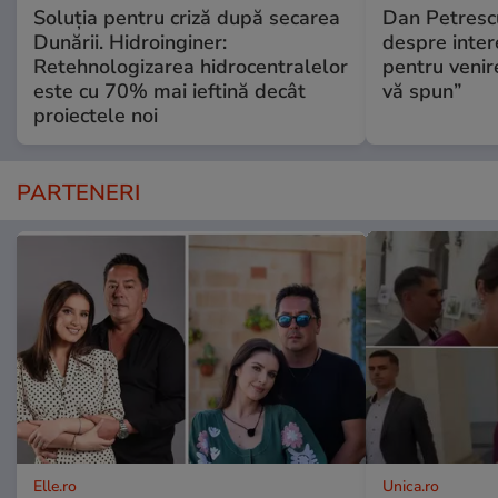
Soluția pentru criză după secarea
Dan Petrescu
Dunării. Hidroinginer:
despre intere
Retehnologizarea hidrocentralelor
pentru venir
este cu 70% mai ieftină decât
vă spun”
proiectele noi
PARTENERI
Elle.ro
Unica.ro