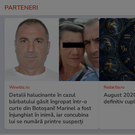
PARTENERI
Wowbiz.ro
Redactia.ro
Detalii halucinante în cazul
August 2026
bărbatului găsit îngropat într-o
definitiv cup
curte din Botoșani! Marinel a fost
înjunghiat în inimă, iar concubina
lui se numără printre suspecți