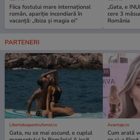
Fiica fostului mare internațional
„Gata, e IN
român, apariție incendiară în
cere 3 măsu
vacanță: „Ibiza și magia ei”
România
PARTENERI
Libertateapentrufemei.ro
Avantaje.ro
Gata, nu se mai ascund, e cuplul
Cum arată v
momentului în România! A ieșit
ce și-a făcut