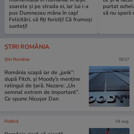
soarele și pe strada ei, iar lui i-a
purtat ochel
pus Dumnezeu mâna în cap!
să nu sperii c
Felicitări, să fiți fericiți! Că frumoși
sunteți!
ȘTIRI ROMÂNIA
Știri România
08:37
România scapă iar de „junk”:
după Fitch, și Moody’s menține
ratingul de țară. Nazare: „Un
semnal extrem de important”.
Ce spune Nicușor Dan
Politică
04 aug.