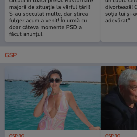
circulă în toată presa. Răsturnare
un cuplu ce
majoră de situație la vârful țării!
divorțează! C
S-au speculat multe, dar știrea
soția lui și-
fulger acum a venit! În urmă cu
adevărat”
doar câteva momente PSD a
făcut anunțul
GSP
GSP.RO
GSP.RO