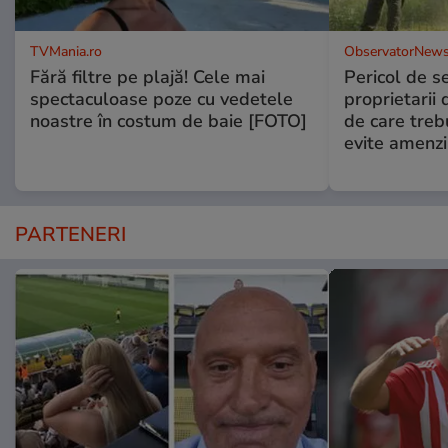
TVMania.ro
ObservatorNews
Fără filtre pe plajă! Cele mai
Pericol de s
spectaculoase poze cu vedetele
proprietarii 
noastre în costum de baie [FOTO]
de care treb
evite amenzi
PARTENERI