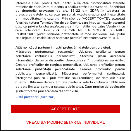
controalele la frontieră se acutizează.
interesele si/sau profilul dvs., pentru a va oferi functionalitati aferente
retelelor de socializare si pentru a analiza traficul pe website. Beneficiati
Madridul amenință cu represalii
de drepturile prevazute de art. 15-22 din GDPR in legatura cu
prelucrarea datelor cu caracter personal. Aceste drepturi pot fi exercitate
prin modalitatea indicata
aici
. Prin click pe “ACCEPT TOATE”, acceptati
folosirea tuturor Tehnologiilor de tip Cookie, care implica inclusiv acceptul
dvs. cu privire la stocarea/accesarea informatiilor de catre Vendor-ii cu
care colaboram. Prin click pe “VREAU SA MODIFIC SETARILE
INDIVIDUAL” puteti schimba preferintele in mod individual, mai putin
cele legate de cookie strict necesare pentru functionarea website-ului.
Atât noi, cât și partenerii noștri prelucrăm datele pentru a oferi:
Măsurarea performanței reclamelor. Utilizarea profilurilor pentru
selectarea conținutului personalizat. Stocarea și/sau accesarea
informațiilor de pe un dispozitiv. Dezvoltarea și îmbunătățirea serviciilor.
Crearea profilurilor de conținut personalizat. Utilizarea profilurilor pentru
selectarea publicității personalizate. Crearea profilurilor pentru
publicitate personalizată. Măsurarea performanței conținutului.
Înțelegerea publicului prin statistici sau combinații de date din surse
diferite. Utilizarea datelor limitate pentru a selecta conținutul. Utilizarea
de date limitate pentru a selecta publicitatea. Date precise de geolocație
și identificarea prin scanarea dispozitivului.
Lifestyle
10:01
Sănătate și Fitn
Listă parteneri (furnizori)
Cazare gratuită într-o vilă din
Cea mai bună 
Toscana, la doar câteva minute de
taie foamea 
ACCEPT TOATE
plajă: care sunt condițiile și ce
nutriționiștii
VREAU SA MODIFIC SETARILE INDIVIDUAL
trebuie să faci