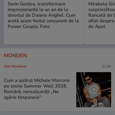
Sorin Gonțea, transformare
Mirabela Gră
impresionantă la un an de la
surprinzătoar
divorțul de Daiana Anghel. Cum
flancată de 
arată acum fostul concurent de la
aflat despre
Power Couple. Foto
de Apel
MONDEN
Stiri Mondene
11:34
Cum a apărut Michele Morrone
pe scena Summer Well 2026.
Românii, nemulțumiți: „Ne
zgârie timpanele”