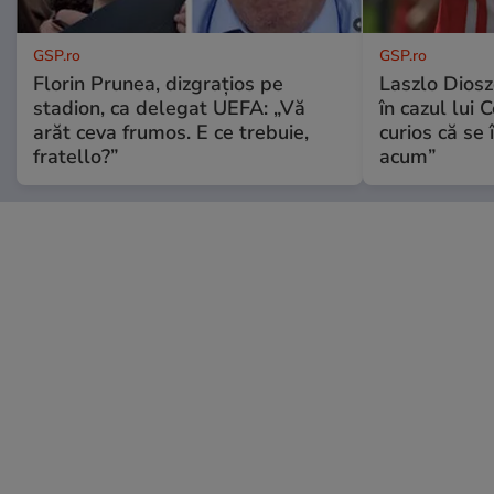
GSP.ro
GSP.ro
Florin Prunea, dizgrațios pe
Laszlo Diosz
stadion, ca delegat UEFA: „Vă
în cazul lui 
arăt ceva frumos. E ce trebuie,
curios că se
fratello?”
acum”