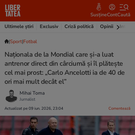
Susține
Cont
Caută
Ultimele știri
Exclusiv
Criză politică
Opinii
Intervi
|
Sport
|
Fotbal
Naționala de la Mondial care și-a luat
antrenor direct din cârciumă și îl plătește
cel mai prost: „Carlo Ancelotti ia de 40 de
ori mai mult decât el”
Mihai Toma
Jurnalist
Actualizat pe 09 iun. 2026, 23:04
Comentează