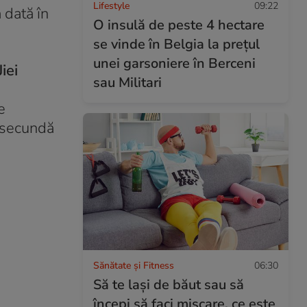
Lifestyle
09:22
 dată în
O insulă de peste 4 hectare
se vinde în Belgia la prețul
unei garsoniere în Berceni
iei
sau Militari
e
a secundă
Sănătate și Fitness
06:30
Să te lași de băut sau să
începi să faci mișcare, ce este