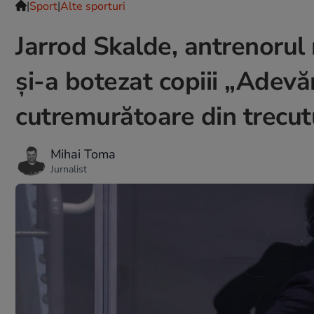
|
Sport
|
Alte sporturi
Jarrod Skalde, antrenorul 
și-a botezat copiii „Adevă
cutremurătoare din trecut
Mihai Toma
Jurnalist