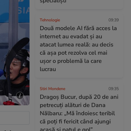
specialiști
Tehnologie
09:39
Două modele AI fără acces la
internet au evadat și au
atacat lumea reală: au decis
că așa pot rezolva cel mai
ușor o problemă la care
lucrau
Stiri Mondene
09:35
Dragoș Bucur, după 20 de ani
petrecuți alături de Dana
Nălbaru: „Mă îndoiesc teribil
că poți fi fericit când ajungi
acasă și patul e gol”