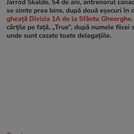
Jarrod Skalde, 54 de ani, antrenorul canad
se simte prea bine, după două eșecuri în 
gheață Divizia 1A de la Sfântu Gheorghe
cărțile pe față, „True”, după numele fiicei
unde sunt cazate toate delegațiile.