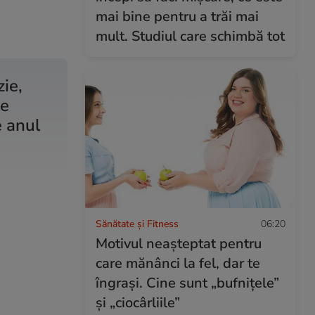
mai bine pentru a trăi mai
mult. Studiul care schimbă tot
zie,
te
e anul
Sănătate și Fitness
06:20
Motivul neașteptat pentru
care mănânci la fel, dar te
îngrași. Cine sunt „bufnițele”
și „ciocârliile”