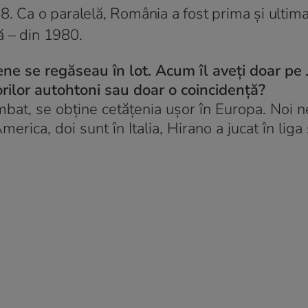
8. Ca o paralelă, România a fost prima și ultima
ă – din 1980.
ene se regăseau în lot. Acum îl aveți doar pe J
rilor autohtoni sau doar o coincidență?
bat, se obține cetățenia ușor în Europa. Noi n
erica, doi sunt în Italia, Hirano a jucat în lig