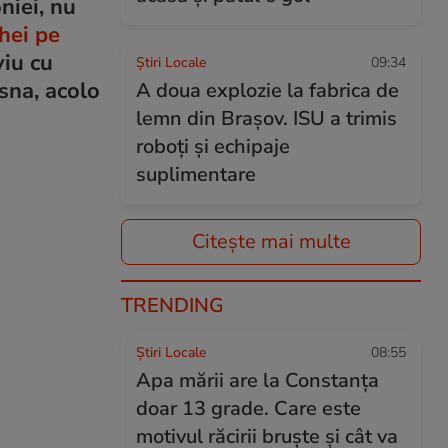
niei, nu
hei pe
viu cu
Știri Locale
09:34
asna, acolo
A doua explozie la fabrica de
lemn din Brașov. ISU a trimis
roboți și echipaje
suplimentare
Citește mai multe
TRENDING
Știri Locale
08:55
Apa mării are la Constanța
doar 13 grade. Care este
motivul răcirii bruște și cât va