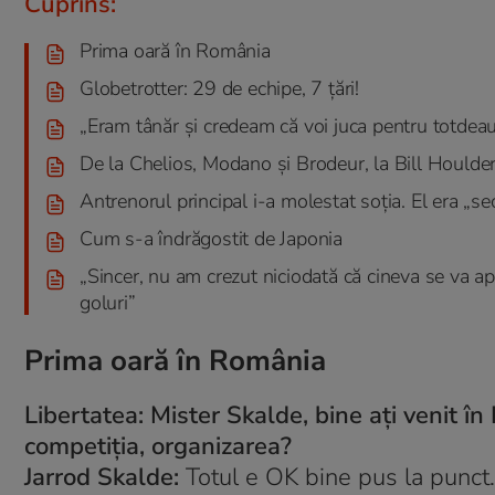
Cuprins:
Prima oară în România
Globetrotter: 29 de echipe, 7 țări!
„Eram tânăr și credeam că voi juca pentru totdeau
De la Chelios, Modano și Brodeur, la Bill Houlder
Antrenorul principal i-a molestat soția. El era „s
Cum s-a îndrăgostit de Japonia
„Sincer, nu am crezut niciodată că cineva se va a
goluri”
Prima oară în România
Libertatea: Mister Skalde, bine ați venit î
competiția, organizarea?
Jarrod Skalde:
Totul e OK bine pus la punct.