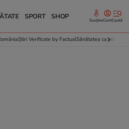
ĂTATE
SPORT
SHOP
Susține
Cont
Caută
Sănătate și Fitness
ce
 culinare
-România
Știri Verificate by Factual
Sănătatea ca stil de vi
 și legume
rea plantelor