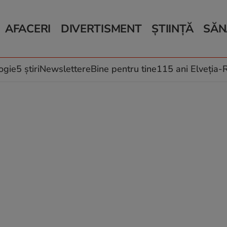
AFACERI
DIVERTISMENT
ȘTIINȚĂ
SĂN
Bani și Afaceri
Monden
Știri Știință
Știri 
Auto
Horoscop
Schimbări climati
Relații
Locuri de muncă
Muzică și Filme
Rețete
ogie
5 știri
Newslettere
Bine pentru tine
115 ani Elveția
Imobiliare.ro
Vacanțe și Cultură
Fructe
eJobs.ro
Îngriji