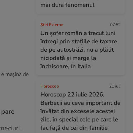
mai dura fenomenul
Știri Externe
07:52
Un șofer român a trecut luni
întregi prin stațiile de taxare
de pe autostrăzi, nu a plătit
niciodată și merge la
închisoare, în Italia
n e mașină de
Horoscop
21 iul.
Horoscop 22 iulie 2026.
Berbecii au ceva important de
 pare
învățat din excesele acestei
zile, în special cele pe care le
 meciuri…
fac față de cei din familie