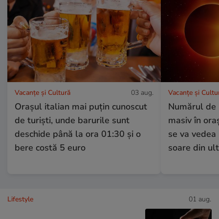
Vacanțe și Cultură
03 aug.
Vacanțe și Cultu
Orașul italian mai puțin cunoscut
Numărul de r
de turiști, unde barurile sunt
masiv în or
deschide până la ora 01:30 și o
se va vedea 
bere costă 5 euro
soare din ult
Lifestyle
01 aug.