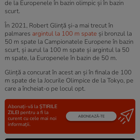
de la Europenele în bazin olimpic și în bazin
scurt.
În 2021, Robert Glință și-a mai trecut în
palmares
argintul la 100 m spate
și bronzul la
50 m spate la Campionatele Europene în bazin
scurt, și aurul la 100 m spate și argintul la 50
m spate, la Europenele în bazin de 50 m.
Glință a concurat în acest an și în finala de 100
m spate de la Jocurile Olimpice de la Tokyo, pe
care a încheiat-o pe locul opt.
Abonați-vă la
ȘTIRILE
ZILEI
pentru a fi la
ABONEAZĂ-TE
curent cu cele mai noi
informații.