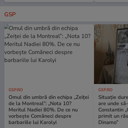
GSP
GSP.RO
GSP.RO
Omul din umbră din echipa „Zeiței
Situație dur
de la Montreal”: „Nota 10?
are unde să-
Meritul Nadiei 80%. De ce nu
Constantin 
vorbește Comăneci despre
primit un ră
barbariile lui Karolyi
Dinamo”