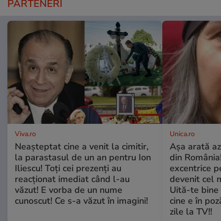
PARTENERI
Viva.ro
Unica.ro
Neașteptat cine a venit la cimitir,
Așa arată az
la parastasul de un an pentru Ion
din România!
Iliescu! Toți cei prezenți au
excentrice pe
reacționat imediat când l-au
devenit cel 
văzut! E vorba de un nume
Uită-te bine 
cunoscut! Ce s-a văzut în imagini!
cine e în poz
zile la TV!!