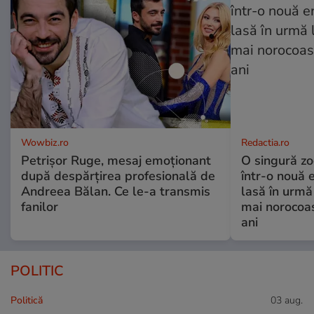
Wowbiz.ro
Redactia.ro
Petrișor Ruge, mesaj emoționant
O singură zo
după despărțirea profesională de
într-o nouă 
Andreea Bălan. Ce le-a transmis
lasă în urmă 
fanilor
mai norocoas
ani
POLITIC
Politică
03 aug.