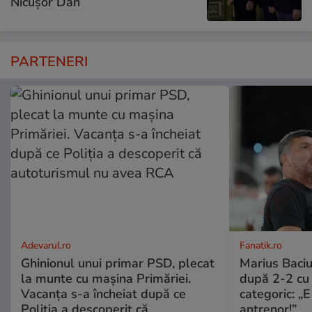
Nicușor Dan
PARTENERI
Adevarul.ro
Fanatik.ro
Ghinionul unui primar PSD, plecat
Marius Baciu
la munte cu mașina Primăriei.
după 2-2 cu 
Vacanța s-a încheiat după ce
categoric: „
Poliția a descoperit că
antrenor!”