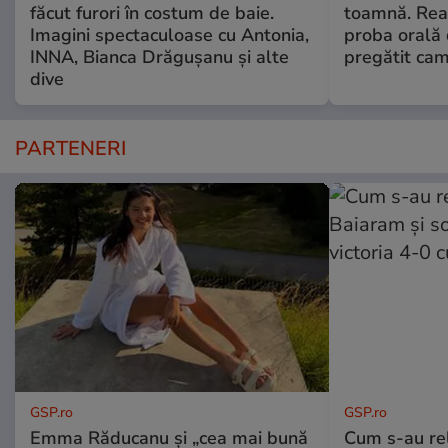
făcut furori în costum de baie.
toamnă. Reac
Imagini spectaculoase cu Antonia,
proba orală
INNA, Bianca Drăgușanu și alte
pregătit ca
dive
PARTENERI
GSP.ro
GSP.ro
Emma Răducanu și „cea mai bună
Cum s-au re