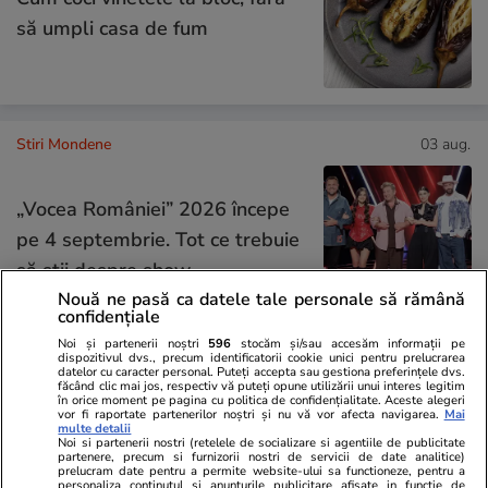
să umpli casa de fum
Stiri Mondene
03 aug.
„Vocea României” 2026 începe
pe 4 septembrie. Tot ce trebuie
să știi despre show
Nouă ne pasă ca datele tale personale să rămână
confidențiale
Noi și partenerii noștri
596
stocăm și/sau accesăm informații pe
dispozitivul dvs., precum identificatorii cookie unici pentru prelucrarea
Știri România
03 aug.
datelor cu caracter personal. Puteți accepta sau gestiona preferințele dvs.
făcând clic mai jos, respectiv vă puteți opune utilizării unui interes legitim
Prima localitate din România în
în orice moment pe pagina cu politica de confidențialitate. Aceste alegeri
vor fi raportate partenerilor noștri și nu vă vor afecta navigarea.
Mai
multe detalii
care apa va fi oprită în fiecare
Noi si partenerii nostri (retelele de socializare si agentiile de publicitate
partenere, precum si furnizorii nostri de servicii de date analitice)
noapte din cauza secetei: „Nu se
prelucram date pentru a permite website-ului sa functioneze, pentru a
personaliza continutul si anunturile publicitare afisate in functie de