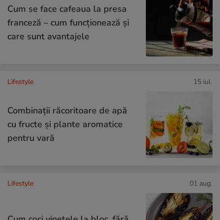
Cum se face cafeaua la presa
franceză – cum funcționează și
care sunt avantajele
Lifestyle
15 iul.
Combinaţii răcoritoare de apă
cu fructe şi plante aromatice
pentru vară
Lifestyle
01 aug.
Cum coci vinetele la bloc, fără