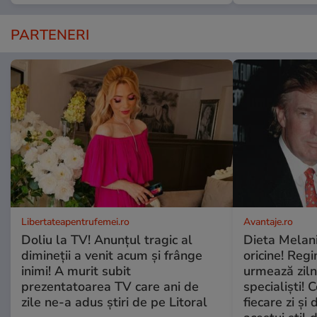
PARTENERI
Libertateapentrufemei.ro
Avantaje.ro
Doliu la TV! Anunțul tragic al
Dieta Melan
dimineții a venit acum și frânge
oricine! Regi
inimi! A murit subit
urmează zilni
prezentatoarea TV care ani de
specialiști! 
zile ne-a adus știri de pe Litoral
fiecare zi și 