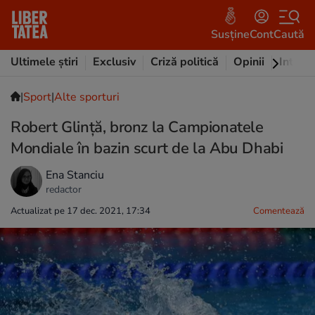
Susține
Cont
Caută
Ultimele știri
Exclusiv
Criză politică
Opinii
Intervi
|
Sport
|
Alte sporturi
Robert Glință, bronz la Campionatele
Mondiale în bazin scurt de la Abu Dhabi
Ena Stanciu
redactor
Actualizat pe 17 dec. 2021, 17:34
Comentează