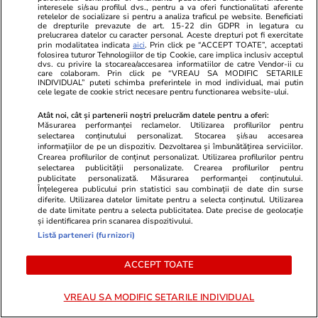
poate asigura distribuția apei în
interesele si/sau profilul dvs., pentru a va oferi functionalitati aferente
retelelor de socializare si pentru a analiza traficul pe website. Beneficiati
regim continuu”
de drepturile prevazute de art. 15-22 din GDPR in legatura cu
prelucrarea datelor cu caracter personal. Aceste drepturi pot fi exercitate
prin modalitatea indicata
aici
. Prin click pe “ACCEPT TOATE”, acceptati
folosirea tuturor Tehnologiilor de tip Cookie, care implica inclusiv acceptul
dvs. cu privire la stocarea/accesarea informatiilor de catre Vendor-ii cu
Știri România
03 aug.
care colaboram. Prin click pe “VREAU SA MODIFIC SETARILE
INDIVIDUAL” puteti schimba preferintele in mod individual, mai putin
Un polițist și angajați ai unor
cele legate de cookie strict necesare pentru functionarea website-ului.
spitale au racolat mii de victime
Atât noi, cât și partenerii noștri prelucrăm datele pentru a oferi:
Măsurarea performanței reclamelor. Utilizarea profilurilor pentru
ale accidentelor pentru
selectarea conținutului personalizat. Stocarea și/sau accesarea
informațiilor de pe un dispozitiv. Dezvoltarea și îmbunătățirea serviciilor.
despăgubiri. Procurorii au
Crearea profilurilor de conținut personalizat. Utilizarea profilurilor pentru
descoperit un număr uriaș de
selectarea publicității personalizate. Crearea profilurilor pentru
publicitate personalizată. Măsurarea performanței conținutului.
cazuri
Înțelegerea publicului prin statistici sau combinații de date din surse
diferite. Utilizarea datelor limitate pentru a selecta conținutul. Utilizarea
de date limitate pentru a selecta publicitatea. Date precise de geolocație
și identificarea prin scanarea dispozitivului.
Știri România
03 aug.
Listă parteneri (furnizori)
ACCEPT TOATE
Ce spune Radu Miruţă despre
reducerea activităţii la metrou
VREAU SA MODIFIC SETARILE INDIVIDUAL
pe fondul crizei energetice