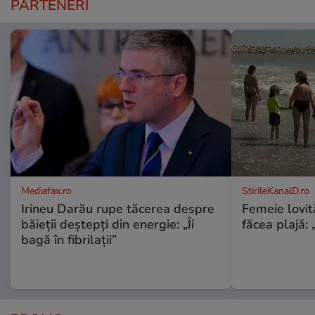
PARTENERI
Mediafax.ro
StirileKanalD.ro
Irineu Darău rupe tăcerea despre
Femeie lovit
băieții deștepți din energie: „Îi
făcea plajă: „
bagă în fibrilații”