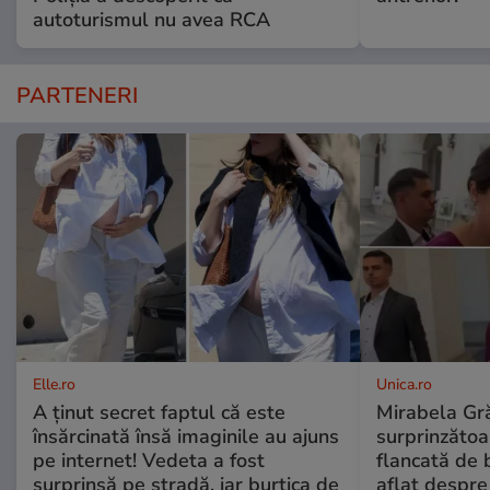
autoturismul nu avea RCA
PARTENERI
Elle.ro
Unica.ro
A ținut secret faptul că este
Mirabela Gră
însărcinată însă imaginile au ajuns
surprinzătoar
pe internet! Vedeta a fost
flancată de 
surprinsă pe stradă, iar burtica de
aflat despre