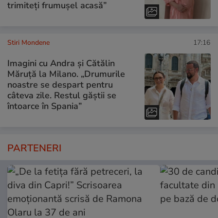
trimiteți frumușel acasă”
Stiri Mondene
17:16
Imagini cu Andra și Cătălin
Măruță la Milano. „Drumurile
noastre se despart pentru
câteva zile. Restul găștii se
întoarce în Spania”
PARTENERI