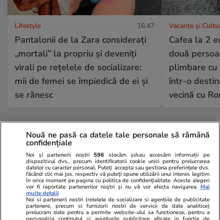
Lifestyle
16:47
Vacanțe și Cultu
Pantalonii de la Zara considerați
Cafea la 2 e
„mortali” la propriu și deveniți
două persoan
virali pe rețelele de socializare:
plimbare cu 
mii de femei se împiedică de ei și
într-o destin
se rănesc
vecină cu R
Auto
15 iul.
Nouă ne pasă ca datele tale personale să rămână
confidențiale
Noi și partenerii noștri
596
stocăm și/sau accesăm informații pe
dispozitivul dvs., precum identificatorii cookie unici pentru prelucrarea
Ce trebuie să conţină în 2026
datelor cu caracter personal. Puteți accepta sau gestiona preferințele dvs.
făcând clic mai jos, respectiv vă puteți opune utilizării unui interes legitim
kitul de siguranţă auto
în orice moment pe pagina cu politica de confidențialitate. Aceste alegeri
vor fi raportate partenerilor noștri și nu vă vor afecta navigarea.
Mai
multe detalii
Noi si partenerii nostri (retelele de socializare si agentiile de publicitate
partenere, precum si furnizorii nostri de servicii de date analitice)
prelucram date pentru a permite website-ului sa functioneze, pentru a
personaliza continutul si anunturile publicitare afisate in functie de