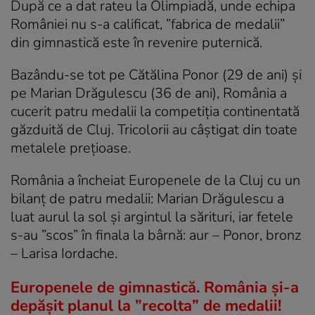
După ce a dat rateu la Olimpiadă, unde echipa
României nu s-a calificat, ”fabrica de medalii”
din gimnastică este în revenire puternică.
Bazându-se tot pe Cătălina Ponor (29 de ani) și
pe Marian Drăgulescu (36 de ani), România a
cucerit patru medalii la competiția continentată
găzduită de Cluj. Tricolorii au câștigat din toate
metalele prețioase.
România a încheiat Europenele de la Cluj cu un
bilanț de patru medalii: Marian Drăgulescu a
luat aurul la sol și argintul la sărituri, iar fetele
s-au ”scos” în finala la bârnă: aur – Ponor, bronz
– Larisa Iordache.
Europenele de gimnastică. România și-a
depășit planul la ”recolta” de medalii!