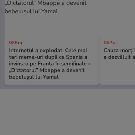
GSP.ro
GSP.ro
Internetul a explodat! Cele mai
Cauza morții
tari meme-uri după ce Spania a
a dezvăluit 
învins-o pe Franța în semifinale »
„Dictatorul” Mbappe a devenit
bebelușul lui Yamal