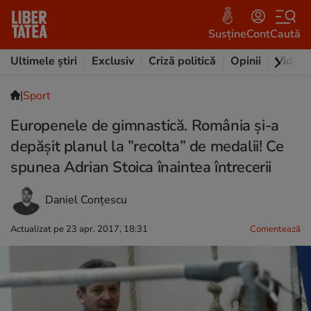
Susține
Cont
Caută
Ultimele știri
Exclusiv
Criză politică
Opinii
Video
|
Sport
Europenele de gimnastică. România și-a
depășit planul la ”recolta” de medalii! Ce
spunea Adrian Stoica înaintea întrecerii
Daniel Conțescu
Actualizat pe 23 apr. 2017, 18:31
Comentează