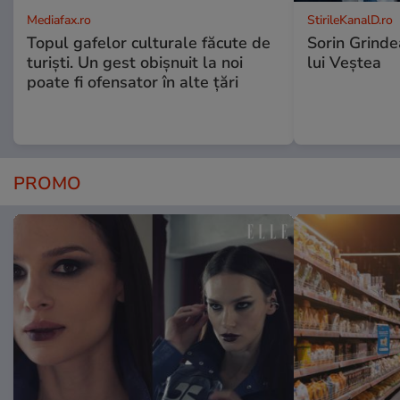
Mediafax.ro
StirileKanalD.ro
Topul gafelor culturale făcute de
Sorin Grinde
turiști. Un gest obișnuit la noi
lui Veștea
poate fi ofensator în alte țări
PROMO