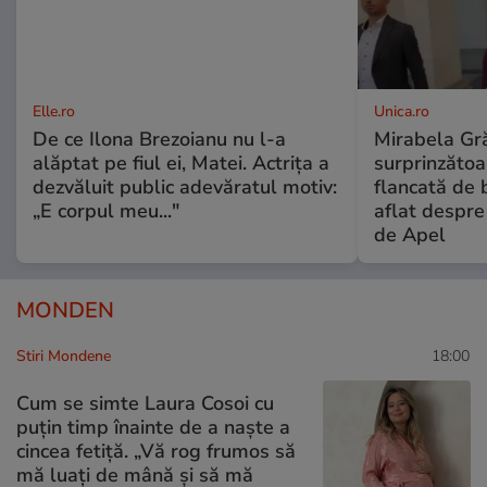
Elle.ro
Unica.ro
De ce Ilona Brezoianu nu l-a
Mirabela Gră
alăptat pe fiul ei, Matei. Actrița a
surprinzătoar
dezvăluit public adevăratul motiv:
flancată de 
„E corpul meu..."
aflat despre
de Apel
MONDEN
Stiri Mondene
18:00
Cum se simte Laura Cosoi cu
puțin timp înainte de a naște a
cincea fetiță. „Vă rog frumos să
mă luați de mână și să mă