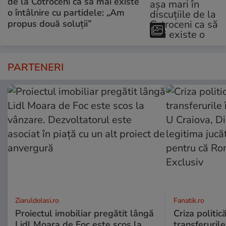
de la Cotroceni ca să mai existe
o întâlnire cu partidele: „Am
propus două soluții”
PARTENERI
ZiaruldeIasi.ro
Fanatik.ro
Proiectul imobiliar pregătit lângă
Criza politic
Lidl Moara de Foc este scos la
transferuril