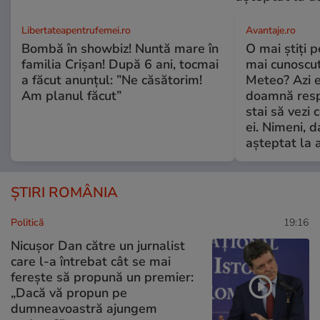
Libertateapentrufemei.ro
Avantaje.ro
Bombă în showbiz! Nuntă mare în
O mai știți 
familia Crișan! După 6 ani, tocmai
mai cunoscu
a făcut anunțul: ”Ne căsătorim!
Meteo? Azi e
Am planul făcut”
doamnă respe
stai să vezi 
ei. Nimeni, d
așteptat la 
ȘTIRI ROMÂNIA
Politică
19:16
Nicușor Dan către un jurnalist
care l-a întrebat cât se mai
ferește să propună un premier:
„Dacă vă propun pe
dumneavoastră ajungem