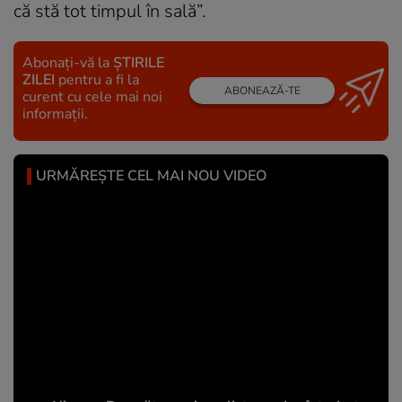
că stă tot timpul în sală”.
Abonați-vă la
ȘTIRILE
ZILEI
pentru a fi la
ABONEAZĂ-TE
curent cu cele mai noi
informații.
URMĂREȘTE CEL MAI NOU VIDEO