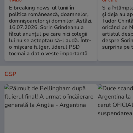
Viva.ro
Unica.ro
E breaking news-ul lunii în
S-a întâmpl
politica românească, doamnelor,
și deja au ap
domnișoarelor și domnilor! Astăzi,
Tudor Chiril
16.07.2026, Sorin Grindeanu a
oricând pe N
făcut anunțul pe care nici colegii
artistul desp
lui nu se așteptau să-l audă. Într-
despre Sorin
o mișcare fulger, liderul PSD
surprins pe 
tocmai a dat o veste importantă
GSP