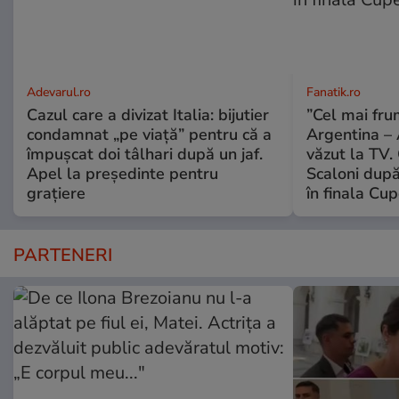
Adevarul.ro
Fanatik.ro
Cazul care a divizat Italia: bijutier
”Cel mai fr
condamnat „pe viață” pentru că a
Argentina – 
împușcat doi tâlhari după un jaf.
văzut la TV. 
Apel la președinte pentru
Scaloni după 
graţiere
în finala Cu
PARTENERI