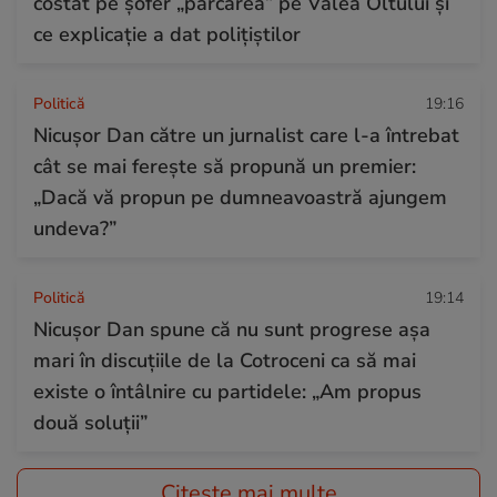
costat pe șofer „parcarea” pe Valea Oltului și
ce explicație a dat polițiștilor
Politică
19:16
Nicușor Dan către un jurnalist care l-a întrebat
cât se mai ferește să propună un premier:
„Dacă vă propun pe dumneavoastră ajungem
undeva?”
Politică
19:14
Nicușor Dan spune că nu sunt progrese așa
mari în discuțiile de la Cotroceni ca să mai
existe o întâlnire cu partidele: „Am propus
două soluții”
Citește mai multe