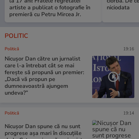
la 17 ani! Fratele regretatei
ciorba. De ce
artiste a publicat o fotografie în
niciodata
premieră cu Petru Mircea Jr.
POLITIC
Politică
19:16
Nicușor Dan către un jurnalist
care l-a întrebat cât se mai
ferește să propună un premier:
„Dacă vă propun pe
dumneavoastră ajungem
undeva?”
Politică
19:14
Nicușor Dan spune că nu sunt
progrese așa mari în discuțiile