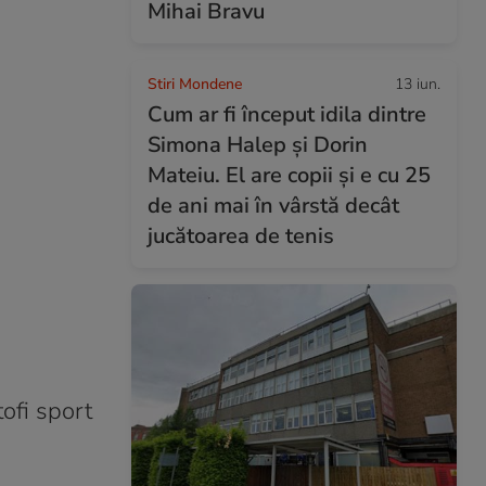
Mihai Bravu
Stiri Mondene
13 iun.
Cum ar fi început idila dintre
Simona Halep și Dorin
Mateiu. El are copii și e cu 25
de ani mai în vârstă decât
jucătoarea de tenis
ofi sport