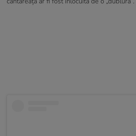
cântăreață ar fi fost înlocuită de o „dublură”.