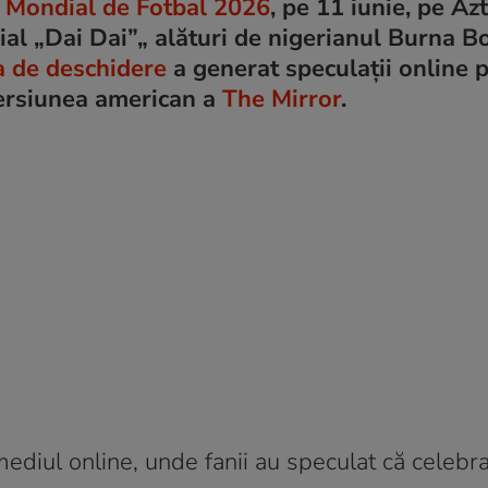
 Mondial de Fotbal 2026
, pe 11 iunie, pe Az
ial „Dai Dai”„ alături de nigerianul Burna Bo
ea de deschidere
a generat speculații online p
 versiunea american a
The Mirror
.
ediul online, unde fanii au speculat că celebr