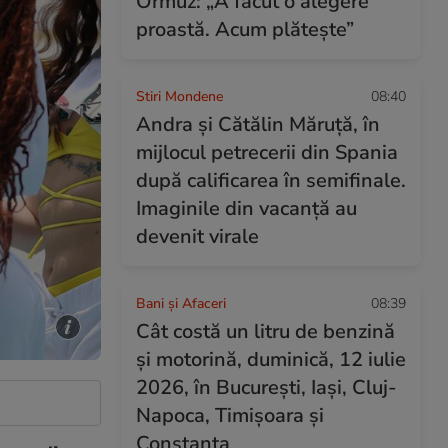
Ormuz: „A făcut o alegere
proastă. Acum plătește”
Stiri Mondene
08:40
Andra și Cătălin Măruță, în
mijlocul petrecerii din Spania
după calificarea în semifinale.
Imaginile din vacanță au
devenit virale
Bani și Afaceri
08:39
Cât costă un litru de benzină
și motorină, duminică, 12 iulie
2026, în București, Iași, Cluj-
Napoca, Timișoara și
Constanța