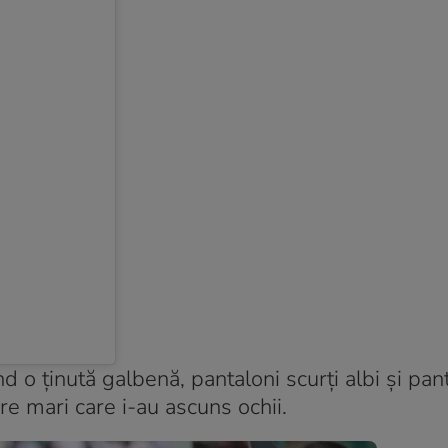
 o ținută galbenă, pantaloni scurți albi și pant
e mari care i-au ascuns ochii.