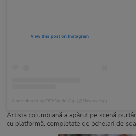
View this post on Instagram
A post shared by FIFA World Cup (@fifaworldcup)
Artista columbiană a apărut pe scenă purtând
cu platformă, completate de ochelari de soar