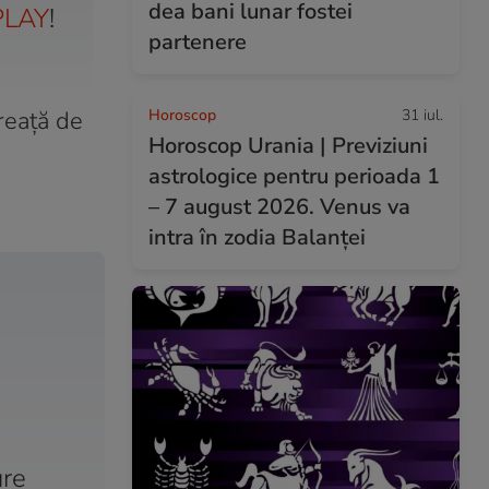
dea bani lunar fostei
LAY
!
partenere
ăreață de
Horoscop
31 iul.
Horoscop Urania | Previziuni
astrologice pentru perioada 1
– 7 august 2026. Venus va
intra în zodia Balanței
ure