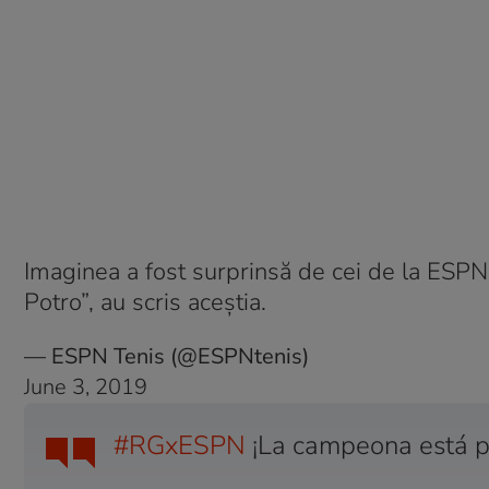
Imaginea a fost surprinsă de cei de la ESP
Potro”, au scris aceștia.
— ESPN Tenis (@ESPNtenis)
June 3, 2019
#RGxESPN
¡La campeona está p