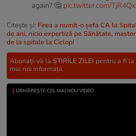
again? 🤔
pic.twitter.com/TjR4Q
Citește și:
Firea a numit-o șefa CA la Spital
de ani, nicio expertiză pe Sănătate, master
de la spitale la Ciclop!
Abonați-vă la
ȘTIRILE ZILEI
pentru a fi la
mai noi informații.
URMĂREȘTE CEL MAI NOU VIDEO