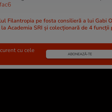
xfac6
ul Filantropia pe fosta consilieră a lui Gabi 
 la Academia SRI și colecționară de 4 funcții 
 curent cu cele
ABONEAZĂ-TE