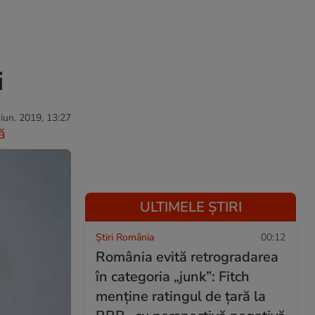
i
 iun. 2019, 13:27
ă
ULTIMELE ȘTIRI
Știri România
00:12
România evită retrogradarea
în categoria „junk”: Fitch
menține ratingul de țară la