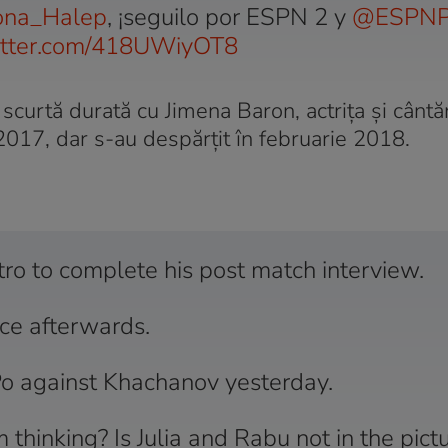
na_Halep
, ¡seguilo por ESPN 2 y
@ESPNP
witter.com/418UWiyOT8
e scurtă durată cu Jimena Baron, actrița și cânt
2017, dar s-au despărțit în februarie 2018.
ro to complete his post match interview.
ce afterwards.
o against Khachanov yesterday.
thinking? Is Julia and Rabu not in the pict