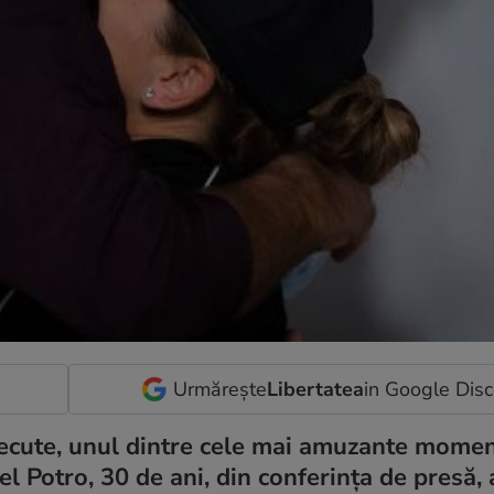
Urmărește
Libertatea
in Google Dis
 trecute, unul dintre cele mai amuzante momen
l Potro, 30 de ani, din conferința de presă, 