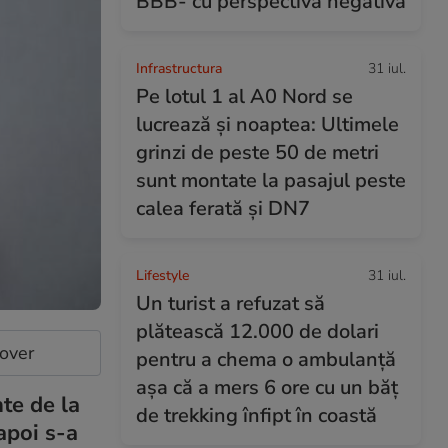
BBB- cu perspectivă negativă
Infrastructura
31 iul.
Pe lotul 1 al A0 Nord se
lucrează și noaptea: Ultimele
grinzi de peste 50 de metri
sunt montate la pasajul peste
calea ferată și DN7
Lifestyle
31 iul.
Un turist a refuzat să
plătească 12.000 de dolari
cover
pentru a chema o ambulanță
așa că a mers 6 ore cu un băț
te de la
de trekking înfipt în coastă
apoi s-a