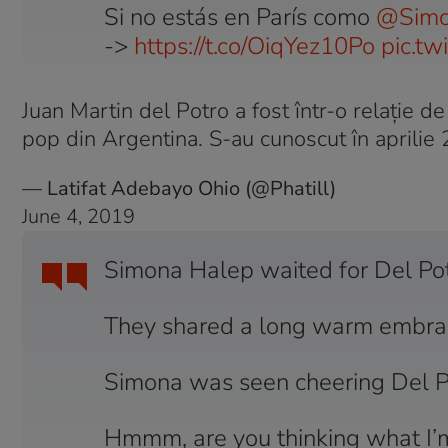
Si no estás en París como
@Simo
->
https://t.co/OiqYez10Po
pic.t
Juan Martin del Potro a fost într-o relație d
pop din Argentina. S-au cunoscut în aprilie 
— Latifat Adebayo Ohio (@Phatill)
June 4, 2019
Simona Halep waited for Del Pot
They shared a long warm embra
Simona was seen cheering Del P
Hmmm, are you thinking what I’m 