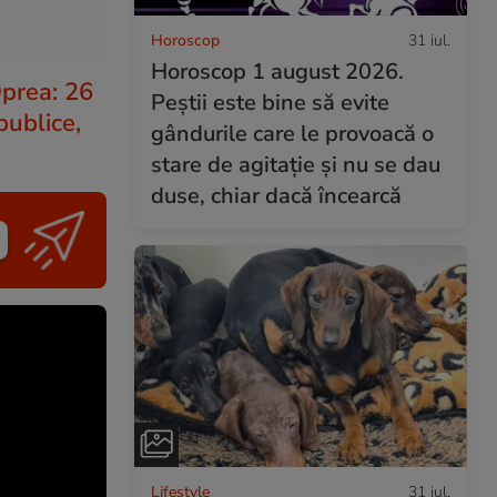
Horoscop
31 iul.
Horoscop 1 august 2026.
Oprea: 26
Peștii este bine să evite
publice,
gândurile care le provoacă o
stare de agitație și nu se dau
duse, chiar dacă încearcă
Lifestyle
31 iul.