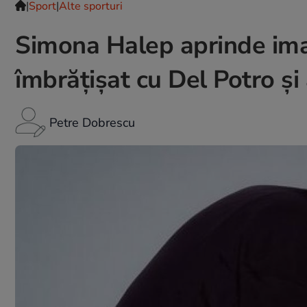
|
Sport
|
Alte sporturi
Simona Halep aprinde imag
îmbrățișat cu Del Potro și 
Petre Dobrescu