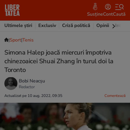
Susține
Cont
Caută
Ultimele știri
Exclusiv
Criză politică
Opinii
Intervi
|
Sport
|
Tenis
Simona Halep joacă miercuri împotriva
chinezoaicei Shuai Zhang în turul doi la
Toronto
Bobi Neacșu
Redactor
Actualizat pe 10 aug. 2022, 09:35
Comentează