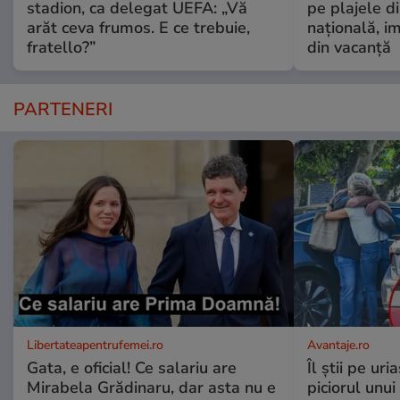
stadion, ca delegat UEFA: „Vă
pe plajele d
arăt ceva frumos. E ce trebuie,
națională, i
fratello?”
din vacanță
PARTENERI
Libertateapentrufemei.ro
Avantaje.ro
Gata, e oficial! Ce salariu are
Îl știi pe ur
Mirabela Grădinaru, dar asta nu e
piciorul unui