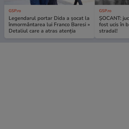
GSP.ro
GSP.ro
Legendarul portar Dida a șocat la
ȘOCANT: jucă
înmormântarea lui Franco Baresi »
fost ucis în 
Detaliul care a atras atenția
stradal!