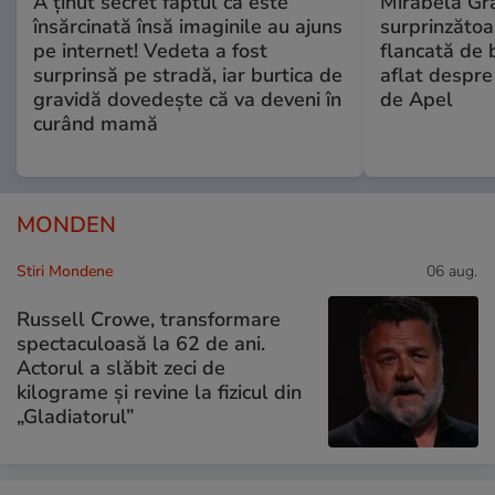
A ținut secret faptul că este
Mirabela Gră
însărcinată însă imaginile au ajuns
surprinzătoar
pe internet! Vedeta a fost
flancată de 
surprinsă pe stradă, iar burtica de
aflat despre
gravidă dovedește că va deveni în
de Apel
curând mamă
MONDEN
Stiri Mondene
06 aug.
Russell Crowe, transformare
spectaculoasă la 62 de ani.
Actorul a slăbit zeci de
kilograme și revine la fizicul din
„Gladiatorul”