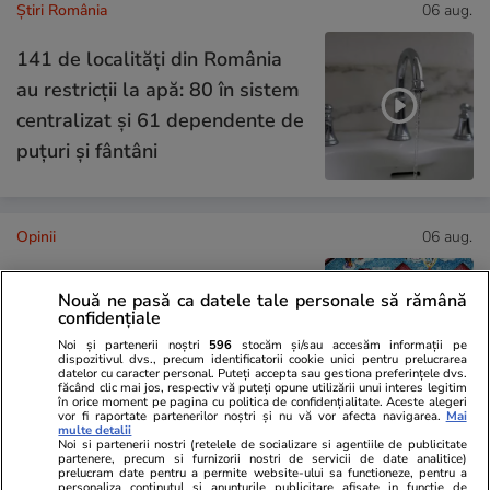
Știri România
06 aug.
141 de localități din România
au restricții la apă: 80 în sistem
centralizat și 61 dependente de
puțuri și fântâni
Opinii
06 aug.
Adormirea Maicii Domnului – o
Nouă ne pasă ca datele tale personale să rămână
confidențiale
reflecție asupra unei mari
Noi și partenerii noștri
596
stocăm și/sau accesăm informații pe
sărbători
dispozitivul dvs., precum identificatorii cookie unici pentru prelucrarea
datelor cu caracter personal. Puteți accepta sau gestiona preferințele dvs.
făcând clic mai jos, respectiv vă puteți opune utilizării unui interes legitim
în orice moment pe pagina cu politica de confidențialitate. Aceste alegeri
vor fi raportate partenerilor noștri și nu vă vor afecta navigarea.
Mai
multe detalii
Noi si partenerii nostri (retelele de socializare si agentiile de publicitate
partenere, precum si furnizorii nostri de servicii de date analitice)
Opinii
05 aug.
prelucram date pentru a permite website-ului sa functioneze, pentru a
personaliza continutul si anunturile publicitare afisate in functie de