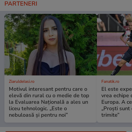
PARTENERI
ZiaruldeIasi.ro
Fanatik.ro
Motivul interesant pentru care o
El este expe
elevă din rural cu o medie de top
vrea echipe 
la Evaluarea Națională a ales un
Europa. A c
liceu tehnologic. „Este o
„Proști sunt
nebuloasă și pentru noi”
trimite”