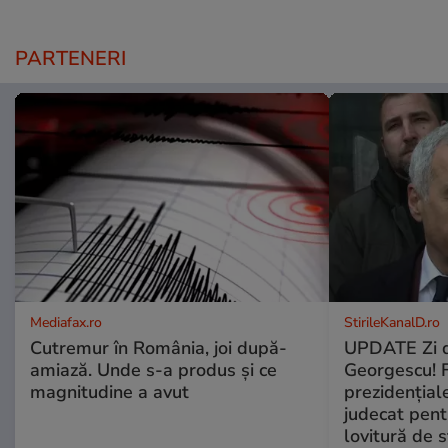
PARTENERI
Mediafax.ro
StirileKanalD.ro
Cutremur în România, joi după-
UPDATE Zi d
amiază. Unde s-a produs și ce
Georgescu! F
magnitudine a avut
prezidențiale
judecat pent
lovitură de s