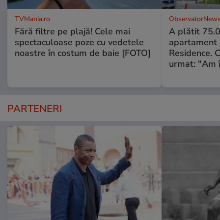
TVMania.ro
ObservatorNews
Fără filtre pe plajă! Cele mai
A plătit 75.
spectaculoase poze cu vedetele
apartament
noastre în costum de baie [FOTO]
Residence. 
urmat: "Am 
PARTENERI