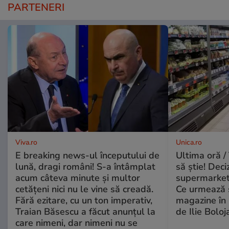
PARTENERI
Viva.ro
Unica.ro
E breaking news-ul începutului de
Ultima oră / 
lună, dragi români! S-a întâmplat
să știe! Deci
acum câteva minute și multor
supermarketu
cetățeni nici nu le vine să creadă.
Ce urmează s
Fără ezitare, cu un ton imperativ,
magazine în 
Traian Băsescu a făcut anunțul la
de Ilie Boloj
care nimeni, dar nimeni nu se