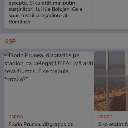
aștepta. Și cu atât mai puțin
susținătorii lui Ilie Bolojan! Ce a
spus fostul președinte al
României
GSP
GSP.RO
GSP.RO
Florin Prunea, dizgrațios pe
Și-a etalat 