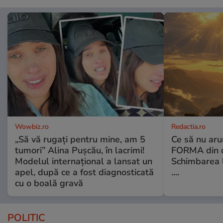
Wowbiz.ro
Redactia.ro
„Să vă rugați pentru mine, am 5
Ce să nu aru
tumori” Alina Pușcău, în lacrimi!
FORMA din c
Modelul internațional a lansat un
Schimbarea l
apel, după ce a fost diagnosticată
....
cu o boală gravă
POLITIC