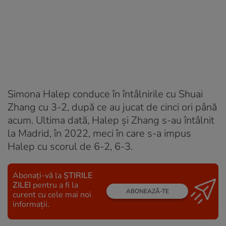
Simona Halep conduce în întâlnirile cu Shuai
Zhang cu 3-2, după ce au jucat de cinci ori până
acum. Ultima dată, Halep şi Zhang s-au întâlnit
la Madrid, în 2022, meci în care s-a impus
Halep cu scorul de 6-2, 6-3.
Abonați-vă la
ȘTIRILE
ZILEI
pentru a fi la
ABONEAZĂ-TE
curent cu cele mai noi
informații.