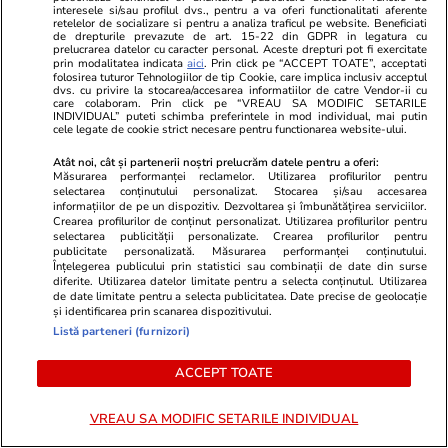
interesele si/sau profilul dvs., pentru a va oferi functionalitati aferente
retelelor de socializare si pentru a analiza traficul pe website. Beneficiati
Auziți balastierele găinarilor
de drepturile prevazute de art. 15-22 din GDPR in legatura cu
prelucrarea datelor cu caracter personal. Aceste drepturi pot fi exercitate
cum încarcă la cutiile de
prin modalitatea indicata
aici
. Prin click pe “ACCEPT TOATE”, acceptati
folosirea tuturor Tehnologiilor de tip Cookie, care implica inclusiv acceptul
pantofi?
dvs. cu privire la stocarea/accesarea informatiilor de catre Vendor-ii cu
care colaboram. Prin click pe “VREAU SA MODIFIC SETARILE
INDIVIDUAL” puteti schimba preferintele in mod individual, mai putin
cele legate de cookie strict necesare pentru functionarea website-ului.
Atât noi, cât și partenerii noștri prelucrăm datele pentru a oferi:
Măsurarea performanței reclamelor. Utilizarea profilurilor pentru
Opinii
04 aug.
selectarea conținutului personalizat. Stocarea și/sau accesarea
informațiilor de pe un dispozitiv. Dezvoltarea și îmbunătățirea serviciilor.
Prima lună fără Călin
Crearea profilurilor de conținut personalizat. Utilizarea profilurilor pentru
selectarea publicității personalizate. Crearea profilurilor pentru
Georgescu: Realitatea Plus a
publicitate personalizată. Măsurarea performanței conținutului.
pierdut o treime din audiență,
Înțelegerea publicului prin statistici sau combinații de date din surse
diferite. Utilizarea datelor limitate pentru a selecta conținutul. Utilizarea
cea mai mare scădere de pe
de date limitate pentru a selecta publicitatea. Date precise de geolocație
și identificarea prin scanarea dispozitivului.
piața TV
Listă parteneri (furnizori)
ACCEPT TOATE
Opinii
04 aug.
VREAU SA MODIFIC SETARILE INDIVIDUAL