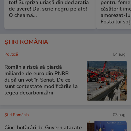
tot! Surpriza uriașă din declarația
pentru femei
de avere! Da, scrie negru pe alb!
căsătorit ime
O cheamă…
amorezat-lul
Fosta lui soț
ȘTIRI ROMÂNIA
Politică
04 aug.
România riscă să piardă
miliarde de euro din PNRR
după un vot în Senat. De ce
sunt contestate modificările la
legea decarbonizării
Știri România
03 aug.
Cinci hotărâri de Guvern atacate