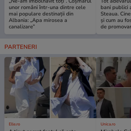
„Ne-am îmbolnăvit toți”. Coșmarul
Tot adevărul
unor români într-una dintre cele
bani publici 
mai populare destinații din
Steaua. Cine 
Albania: „Apa mirosea a
și cum au fos
canalizare”
de promova
PARTENERI
Elle.ro
Unica.ro