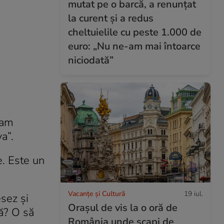
mutat pe o barcă, a renunțat
la curent și a redus
cheltuielile cu peste 1.000 de
euro: „Nu ne-am mai întoarce
niciodată”
 am
va”.
e. Este un
Vacanțe și Cultură
19 iul.
esez și
Orașul de vis la o oră de
să? O să
România unde scapi de