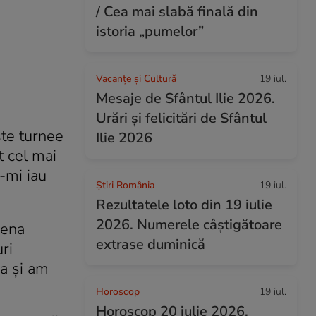
/ Cea mai slabă finală din
istoria „pumelor”
Vacanțe și Cultură
19 iul.
Mesaje de Sfântul Ilie 2026.
Urări și felicitări de Sfântul
ste turnee
Ilie 2026
t cel mai
ă-mi iau
Știri România
19 iul.
Rezultatele loto din 19 iulie
2026. Numerele câștigătoare
rena
extrase duminică
ri
ea și am
Horoscop
19 iul.
Horoscop 20 iulie 2026.