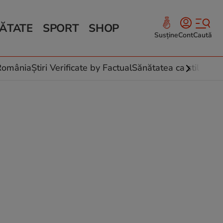
ĂTATE
SPORT
SHOP
Susține
Cont
Caută
Sănătate și Fitness
ce
 culinare
-România
Știri Verificate by Factual
Sănătatea ca stil de vi
 și legume
rea plantelor