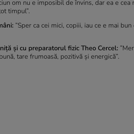
iun om nu e imposibil de învins, dar ea e cea
ot timpul”.
mâni:
”Sper ca cei mici, copiii, iau ce e mai bun
”
iță și cu preparatorul fizic Theo Cercel:
”Mer
bună, tare frumoasă, pozitivă și energică”.