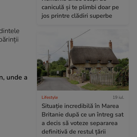
caniculă și te plimbi doar pe
jos printre clădiri superbe
dintele
ărinții
n, unde a
Lifestyle
19 iul.
Situație incredibilă în Marea
Britanie după ce un întreg sat
a decis să voteze separarea
definitivă de restul țării