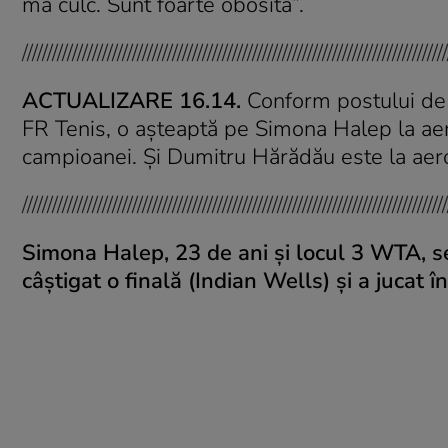
mă culc. Sunt foarte obosită”.
/////////////////////////////////////////////////////////////////////////////////////
ACTUALIZARE 16.14.
Conform postului de 
FR Tenis, o așteaptă pe Simona Halep la aer
campioanei. Și Dumitru Hărădău este la aer
/////////////////////////////////////////////////////////////////////////////////////
Simona Halep, 23 de ani și locul 3 WTA, s
câștigat o finală (Indian Wells) și a jucat î