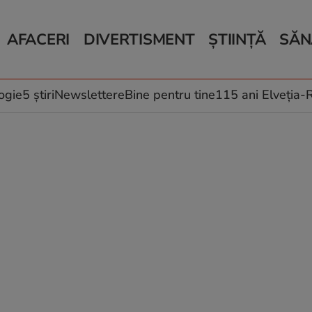
AFACERI
DIVERTISMENT
ȘTIINȚĂ
SĂN
Bani și Afaceri
Monden
Știri Știință
Știri 
Auto
Horoscop
Schimbări climati
Relații
Locuri de muncă
Muzică și Filme
Rețete
ogie
5 știri
Newslettere
Bine pentru tine
115 ani Elveția
Imobiliare.ro
Vacanțe și Cultură
Fructe
eJobs.ro
Îngriji