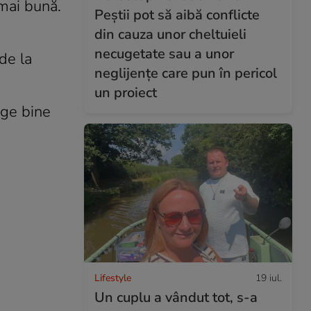
 mai bună.
Peștii pot să aibă conflicte
din cauza unor cheltuieli
necugetate sau a unor
 de la
neglijențe care pun în pericol
un proiect
ge bine
Lifestyle
19 iul.
Un cuplu a vândut tot, s-a