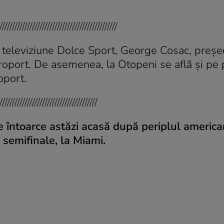
///////////////////////////////////////////////
televiziune Dolce Sport, George Cosac, preșe
oport. De asemenea, la Otopeni se află și pe p
oport.
///////////////////////////////////////
e întoarce astăzi acasă după periplul america
n semifinale, la Miami.