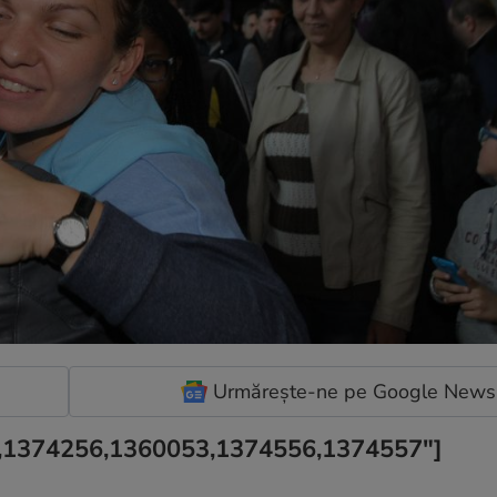
Urmărește-ne pe Google News
5,1374256,1360053,1374556,1374557"]