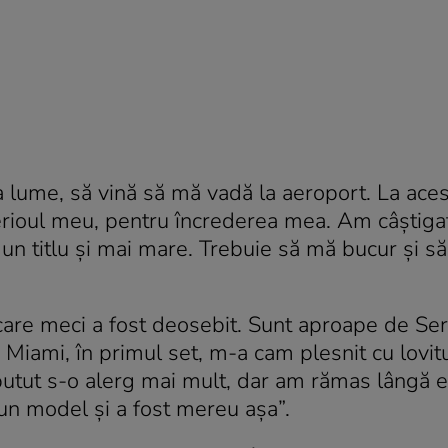
 lume, să vină să mă vadă la aeroport. La ace
erioul meu, pentru încrederea mea. Am câștiga
g un titlu și mai mare. Trebuie să mă bucur și s
care meci a fost deosebit. Sunt aproape de Se
 Miami, în primul set, m-a cam plesnit cu lovitu
putut s-o alerg mai mult, dar am rămas lângă 
un model și a fost mereu așa”.