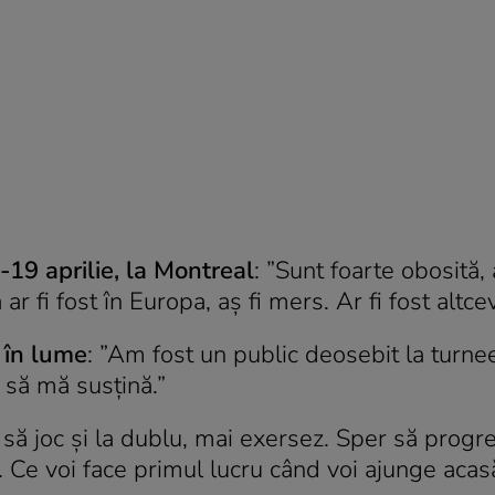
19 aprilie, la Montreal
: ”Sunt foarte obosită,
ar fi fost în Europa, aș fi mers. Ar fi fost altce
 în lume
: ”Am fost un public deosebit la turne
 să mă susțină.”
 să joc și la dublu, mai exersez. Sper să progr
i. Ce voi face primul lucru când voi ajunge aca