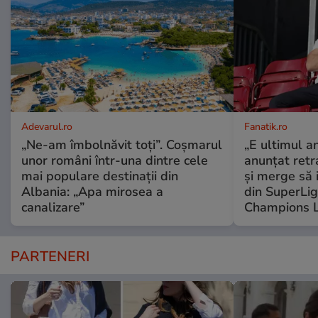
Adevarul.ro
Fanatik.ro
„Ne-am îmbolnăvit toți”. Coșmarul
„E ultimul a
unor români într-una dintre cele
anunțat retr
mai populare destinații din
și merge să 
Albania: „Apa mirosea a
din SuperLiga
canalizare”
Champions 
PARTENERI