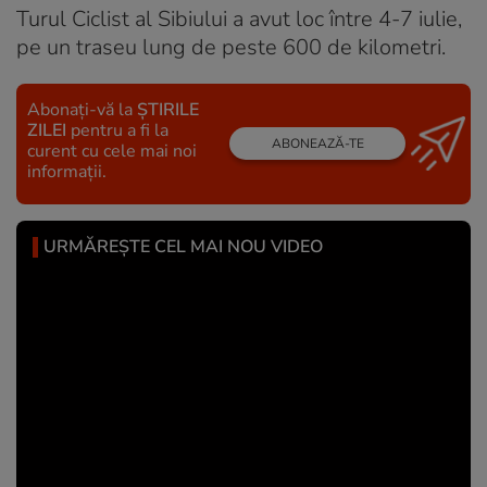
Turul Ciclist al Sibiului a avut loc între 4-7 iulie,
pe un traseu lung de peste 600 de kilometri.
Abonați-vă la
ȘTIRILE
ZILEI
pentru a fi la
ABONEAZĂ-TE
curent cu cele mai noi
informații.
URMĂREȘTE CEL MAI NOU VIDEO