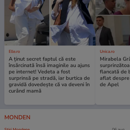
Elle.ro
Unica.ro
A ținut secret faptul că este
Mirabela Gră
însărcinată însă imaginile au ajuns
surprinzătoar
pe internet! Vedeta a fost
flancată de 
surprinsă pe stradă, iar burtica de
aflat despre
gravidă dovedește că va deveni în
de Apel
curând mamă
MONDEN
Stiri Mondene
06 aug.