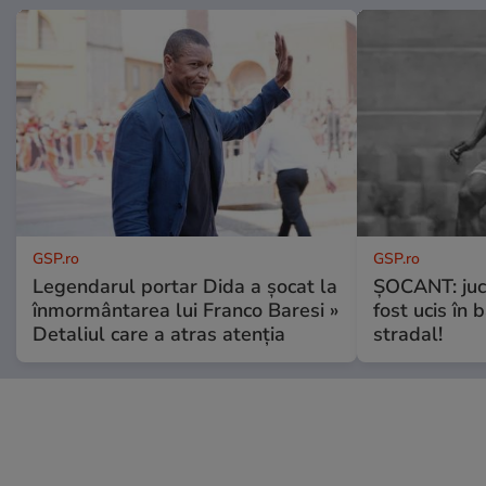
GSP.ro
GSP.ro
Legendarul portar Dida a șocat la
ȘOCANT: jucă
înmormântarea lui Franco Baresi »
fost ucis în 
Detaliul care a atras atenția
stradal!