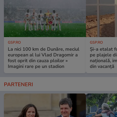
GSP.RO
GSP.RO
La nici 100 km de Dunăre, meciul
Și-a etalat 
european al lui Vlad Dragomir a
pe plajele d
fost oprit din cauza ploilor »
națională, i
Imagini rare pe un stadion
din vacanță
PARTENERI