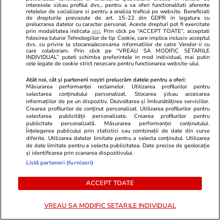
Bruxellesul critică
interesele si/sau profilul dvs., pentru a va oferi functionalitati aferente
retelelor de socializare si pentru a analiza traficul pe website. Beneficiati
amendamentele la Legea
de drepturile prevazute de art. 15-22 din GDPR in legatura cu
prelucrarea datelor cu caracter personal. Aceste drepturi pot fi exercitate
decarbonizării și cere României
prin modalitatea indicata
aici
. Prin click pe “ACCEPT TOATE”, acceptati
să respecte calendarul închiderii
folosirea tuturor Tehnologiilor de tip Cookie, care implica inclusiv acceptul
dvs. cu privire la stocarea/accesarea informatiilor de catre Vendor-ii cu
centralelor pe cărbune:
care colaboram. Prin click pe “VREAU SA MODIFIC SETARILE
INDIVIDUAL” puteti schimba preferintele in mod individual, mai putin
„Fondurile din PNRR sunt în
cele legate de cookie strict necesare pentru functionarea website-ului.
pericol”
Atât noi, cât și partenerii noștri prelucrăm datele pentru a oferi:
Măsurarea performanței reclamelor. Utilizarea profilurilor pentru
selectarea conținutului personalizat. Stocarea și/sau accesarea
informațiilor de pe un dispozitiv. Dezvoltarea și îmbunătățirea serviciilor.
PARTENERI
Crearea profilurilor de conținut personalizat. Utilizarea profilurilor pentru
selectarea publicității personalizate. Crearea profilurilor pentru
publicitate personalizată. Măsurarea performanței conținutului.
Înțelegerea publicului prin statistici sau combinații de date din surse
diferite. Utilizarea datelor limitate pentru a selecta conținutul. Utilizarea
de date limitate pentru a selecta publicitatea. Date precise de geolocație
și identificarea prin scanarea dispozitivului.
Listă parteneri (furnizori)
ACCEPT TOATE
VREAU SA MODIFIC SETARILE INDIVIDUAL