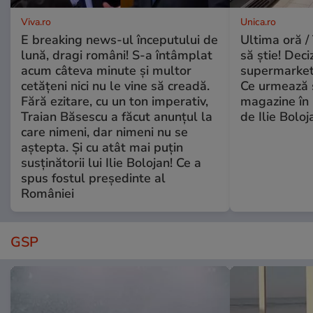
Viva.ro
Unica.ro
E breaking news-ul începutului de
Ultima oră / 
lună, dragi români! S-a întâmplat
să știe! Deci
acum câteva minute și multor
supermarketu
cetățeni nici nu le vine să creadă.
Ce urmează s
Fără ezitare, cu un ton imperativ,
magazine în 
Traian Băsescu a făcut anunțul la
de Ilie Boloj
care nimeni, dar nimeni nu se
aștepta. Și cu atât mai puțin
susținătorii lui Ilie Bolojan! Ce a
spus fostul președinte al
României
GSP