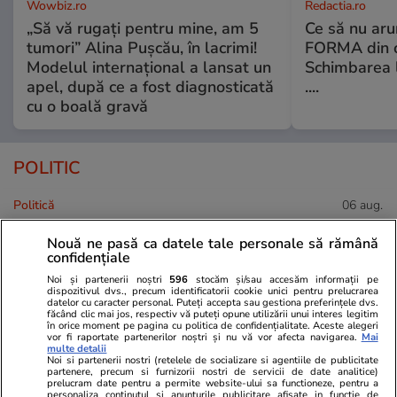
Wowbiz.ro
Redactia.ro
„Să vă rugați pentru mine, am 5
Ce să nu aru
tumori” Alina Pușcău, în lacrimi!
FORMA din c
Modelul internațional a lansat un
Schimbarea l
apel, după ce a fost diagnosticată
....
cu o boală gravă
POLITIC
Politică
06 aug.
Brațul Bala al Dunării, motiv de
Nouă ne pasă ca datele tale personale să rămână
confidențiale
dispută între Ilie Bolojan și
fostul ministru PSD al
Noi și partenerii noștri
596
stocăm și/sau accesăm informații pe
dispozitivul dvs., precum identificatorii cookie unici pentru prelucrarea
Transporturilor: „Mai bine vă
datelor cu caracter personal. Puteți accepta sau gestiona preferințele dvs.
făcând clic mai jos, respectiv vă puteți opune utilizării unui interes legitim
uitați în oglindă”
în orice moment pe pagina cu politica de confidențialitate. Aceste alegeri
vor fi raportate partenerilor noștri și nu vă vor afecta navigarea.
Mai
multe detalii
Noi si partenerii nostri (retelele de socializare si agentiile de publicitate
partenere, precum si furnizorii nostri de servicii de date analitice)
prelucram date pentru a permite website-ului sa functioneze, pentru a
Politică
06 aug.
personaliza continutul si anunturile publicitare afisate in functie de