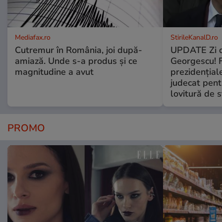
Mediafax.ro
StirileKanalD.ro
Cutremur în România, joi după-
UPDATE Zi d
amiază. Unde s-a produs și ce
Georgescu! F
magnitudine a avut
prezidențiale
judecat pent
lovitură de s
PROMO