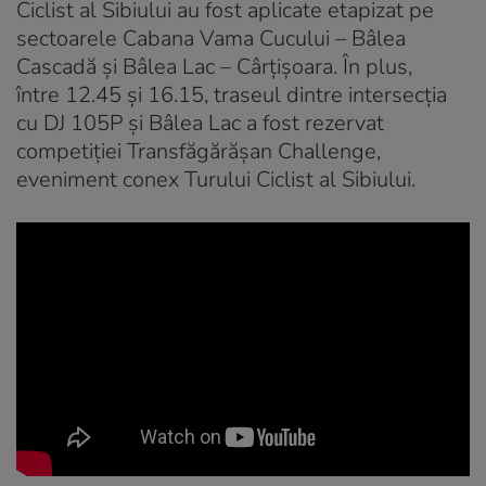
Ciclist al Sibiului au fost aplicate etapizat pe
sectoarele Cabana Vama Cucului – Bâlea
Cascadă și Bâlea Lac – Cârțișoara. În plus,
între 12.45 și 16.15, traseul dintre intersecția
cu DJ 105P și Bâlea Lac a fost rezervat
competiției Transfăgărășan Challenge,
eveniment conex Turului Ciclist al Sibiului.