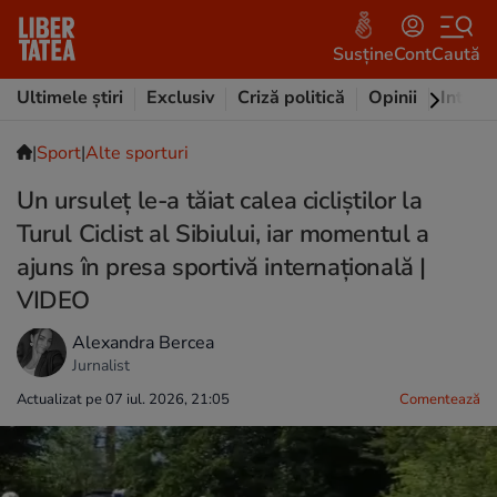
Susține
Cont
Caută
Ultimele știri
Exclusiv
Criză politică
Opinii
Intervi
|
Sport
|
Alte sporturi
Un ursuleț le-a tăiat calea cicliștilor la
Turul Ciclist al Sibiului, iar momentul a
ajuns în presa sportivă internațională |
VIDEO
Alexandra Bercea
Jurnalist
Actualizat pe 07 iul. 2026, 21:05
Comentează