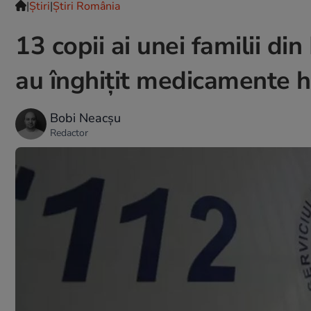
|
Ştiri
|
Știri România
13 copii ai unei familii di
au înghițit medicamente h
Bobi Neacșu
Redactor