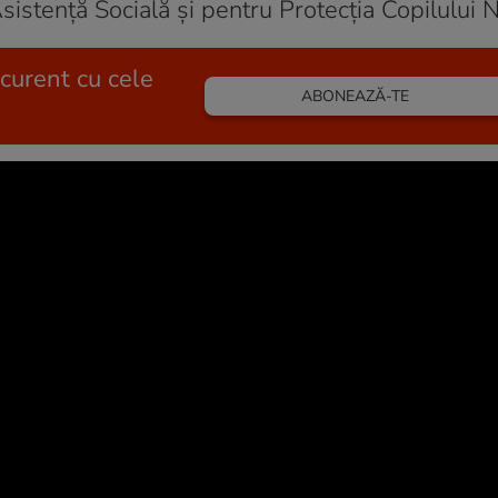
sistenţă Socială şi pentru Protecţia Copilului 
 curent cu cele
ABONEAZĂ-TE