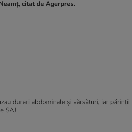
Neamţ, citat de Agerpres.
uzau dureri abdominale şi vărsături, iar părinţii
te SAJ.