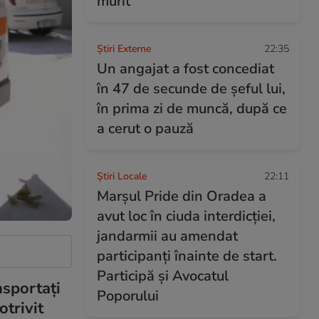
murit
Știri Externe
22:35
Un angajat a fost concediat
în 47 de secunde de șeful lui,
în prima zi de muncă, după ce
a cerut o pauză
Știri Locale
22:11
Marșul Pride din Oradea a
avut loc în ciuda interdicției,
jandarmii au amendat
participanți înainte de start.
Participă și Avocatul
nsportaţi
Poporului
otrivit