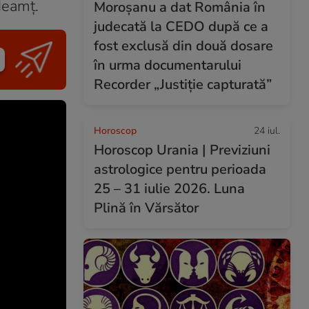
Neamţ.
Moroșanu a dat România în
judecată la CEDO după ce a
fost exclusă din două dosare
în urma documentarului
Recorder „Justiție capturată”
Horoscop
24 iul.
Horoscop Urania | Previziuni
astrologice pentru perioada
25 – 31 iulie 2026. Luna
Plină în Vărsător