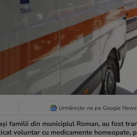
Urmărește-ne pe Google News
aşi familii din municipiul Roman, au fost tra
toxicat voluntar cu medicamente homeopate, p