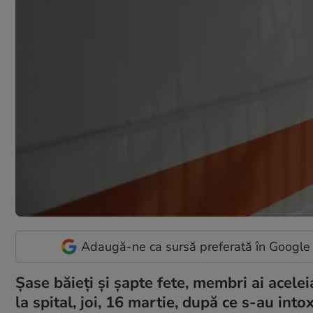
Adaugă-ne ca sursă preferată în Google
Şase băieţi şi şapte fete, membri ai acelei
la spital, joi, 16 martie, după ce s-au in