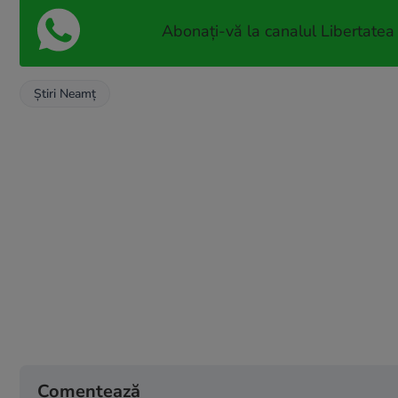
Abonați-vă la canalul Libertatea
Ştiri Neamţ
Comentează