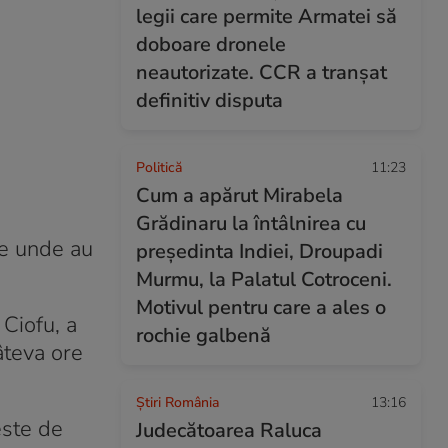
legii care permite Armatei să
doboare dronele
neautorizate. CCR a tranșat
definitiv disputa
Politică
11:23
Cum a apărut Mirabela
Grădinaru la întâlnirea cu
de unde au
președinta Indiei, Droupadi
Murmu, la Palatul Cotroceni.
Motivul pentru care a ales o
Ciofu, a
rochie galbenă
câteva ore
Știri România
13:16
este de
Judecătoarea Raluca