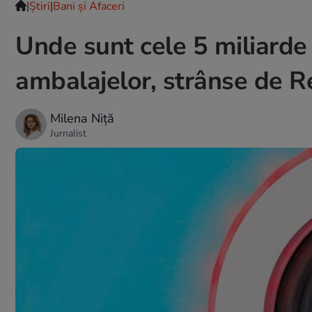
|
Ştiri
|
Bani și Afaceri
Unde sunt cele 5 miliarde d
ambalajelor, strânse de Re
Milena Niță
Jurnalist