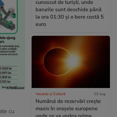
cunoscut de turiști, unde
barurile sunt deschide până
la ora 01:30 și o bere costă 5
euro
Vacanțe și Cultură
03 aug.
Numărul de rezervări crește
masiv în orașele europene
ate cu
unde se va vedea prima