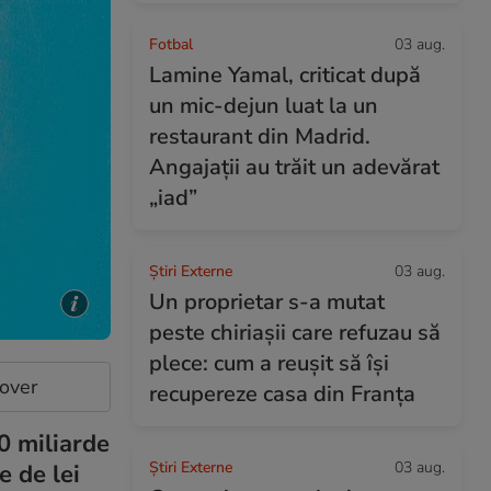
Fotbal
03 aug.
Lamine Yamal, criticat după
un mic-dejun luat la un
restaurant din Madrid.
Angajații au trăit un adevărat
„iad”
Știri Externe
03 aug.
Un proprietar s-a mutat
peste chiriașii care refuzau să
plece: cum a reușit să își
cover
recupereze casa din Franța
0 miliarde
Știri Externe
03 aug.
e de lei