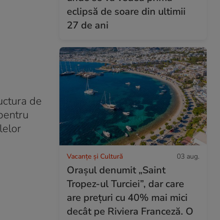
eclipsă de soare din ultimii
27 de ani
uctura de
pentru
lelor
Vacanțe și Cultură
03 aug.
Orașul denumit „Saint
Tropez-ul Turciei”, dar care
are prețuri cu 40% mai mici
decât pe Riviera Franceză. O