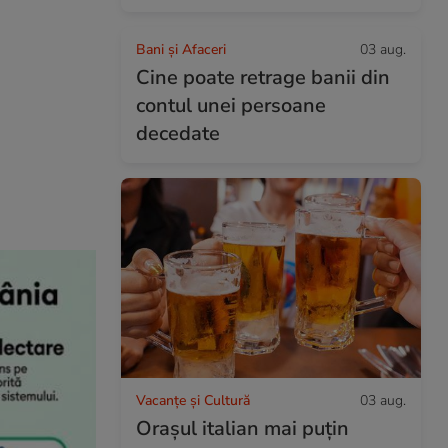
Bani și Afaceri
03 aug.
Cine poate retrage banii din
contul unei persoane
decedate
Vacanțe și Cultură
03 aug.
Orașul italian mai puțin