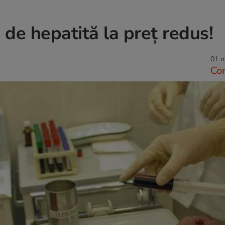
 de hepatită la preţ redus!
01 m
Co