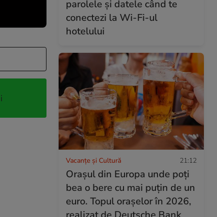
parolele și datele când te
conectezi la Wi-Fi-ul
hotelului
i
Vacanțe și Cultură
21:12
Orașul din Europa unde poți
bea o bere cu mai puțin de un
euro. Topul orașelor în 2026,
realizat de Deutsche Bank