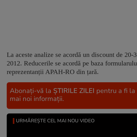
La aceste analize se acordă un discount de 20-3
2012. Reducerile se acordă pe baza formularului
reprezentanții APAH-RO din țară.
Abonați-vă la
ȘTIRILE ZILEI
pentru a fi la
mai noi informații.
URMĂREȘTE CEL MAI NOU VIDEO