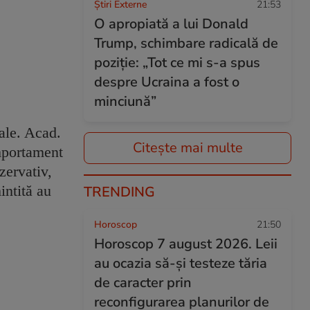
Știri Externe
21:53
O apropiată a lui Donald
Trump, schimbare radicală de
poziție: „Tot ce mi s-a spus
despre Ucraina a fost o
minciună”
rale. Acad.
Citește mai multe
omportament
zervativ,
intită au
TRENDING
Horoscop
21:50
Horoscop 7 august 2026. Leii
au ocazia să-și testeze tăria
de caracter prin
reconfigurarea planurilor de