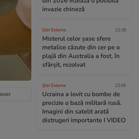
din 2026 vizează o posibilă
invazie chineză
Știri Externe
22:28
Misterul celor șase sfere
metalice căzute din cer pe o
plajă din Australia a fost, în
sfârșit, rezolvat
Știri Externe
22:05
Ucraina a lovit cu bombe de
cover
precizie o bază militară rusă.
Imagini din satelit arată
distrugeri importante I VIDEO