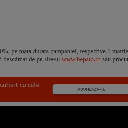
0%, pe toata durata campaniei, respective 1 marti
 descărcat de pe site-ul
www.hepato.ro
sau procur
 curent cu cele
ABONEAZĂ-TE