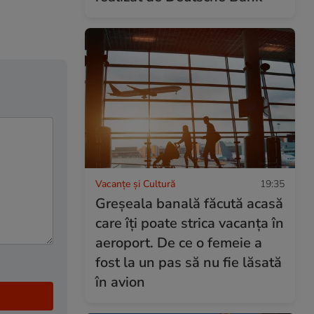
Vacanțe și Cultură
19:35
Greșeala banală făcută acasă
care îți poate strica vacanța în
aeroport. De ce o femeie a
fost la un pas să nu fie lăsată
în avion