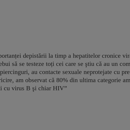
rtanței depistării la timp a hepatitelor cronice vi
ebui să se testeze toți cei care se ştiu că au un c
c piercinguri, au contacte sexuale neprotejate cu pre
ricire, am observat că 80% din ultima categorie am
ți cu virus B şi chiar HIV”