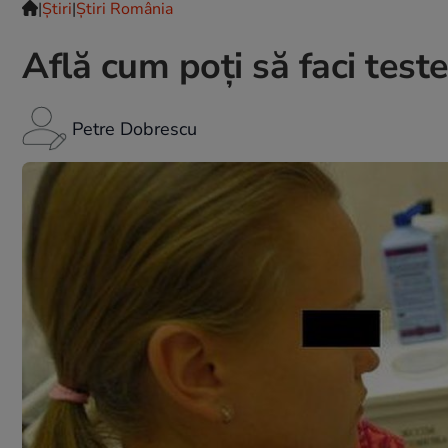
|
Ştiri
|
Știri România
Află cum poţi să faci teste
Petre Dobrescu