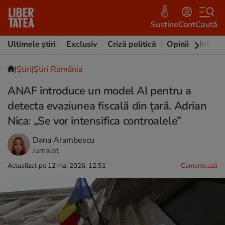
Susține
Cont
Caută
Ultimele știri
Exclusiv
Criză politică
Opinii
Intervi
|
Ştiri
|
Știri România
ANAF introduce un model AI pentru a
detecta evaziunea fiscală din țară. Adrian
Nica: „Se vor intensifica controalele”
Dana Arambescu
Jurnalist
Actualizat pe 12 mai 2026, 12:51
Comentează