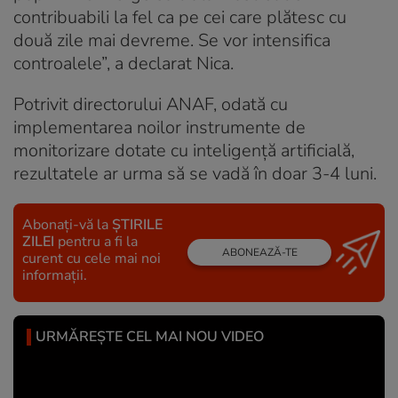
contribuabili la fel ca pe cei care plătesc cu
două zile mai devreme. Se vor intensifica
controalele”, a declarat Nica.
Potrivit directorului ANAF, odată cu
implementarea noilor instrumente de
monitorizare dotate cu inteligență artificială,
rezultatele ar urma să se vadă în doar 3-4 luni.
Abonați-vă la
ȘTIRILE
ZILEI
pentru a fi la
ABONEAZĂ-TE
curent cu cele mai noi
informații.
URMĂREȘTE CEL MAI NOU VIDEO