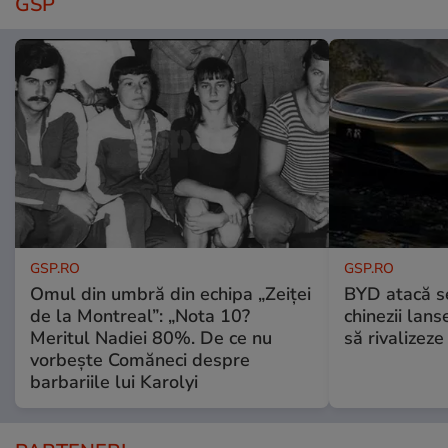
GSP
GSP.RO
GSP.RO
Omul din umbră din echipa „Zeiței
BYD atacă s
de la Montreal”: „Nota 10?
chinezii lans
Meritul Nadiei 80%. De ce nu
să rivalize
vorbește Comăneci despre
barbariile lui Karolyi