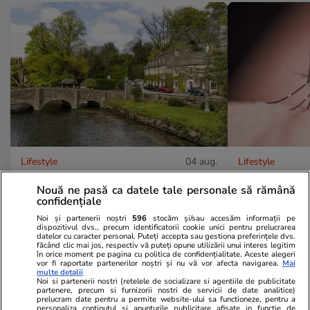
Lifestyle
04 aug.
Lifestyle
Cel mai frumos sat din lume a
Trucul simpl
Nouă ne pasă ca datele tale personale să rămână
strâns peste 50.000 de euro doar
țânțarii tigr
confidențiale
din amenzi pentru parcare ilegală,
care îi alung
Noi și partenerii noștri
596
stocăm și/sau accesăm informații pe
dispozitivul dvs., precum identificatorii cookie unici pentru prelucrarea
datelor cu caracter personal. Puteți accepta sau gestiona preferințele dvs.
după ce a fost asaltat de turiști:
corect
făcând clic mai jos, respectiv vă puteți opune utilizării unui interes legitim
în orice moment pe pagina cu politica de confidențialitate. Aceste alegeri
„Lasă mașinile pe trotuare”
vor fi raportate partenerilor noștri și nu vă vor afecta navigarea.
Mai
multe detalii
Noi si partenerii nostri (retelele de socializare si agentiile de publicitate
partenere, precum si furnizorii nostri de servicii de date analitice)
prelucram date pentru a permite website-ului sa functioneze, pentru a
personaliza continutul si anunturile publicitare afisate in functie de