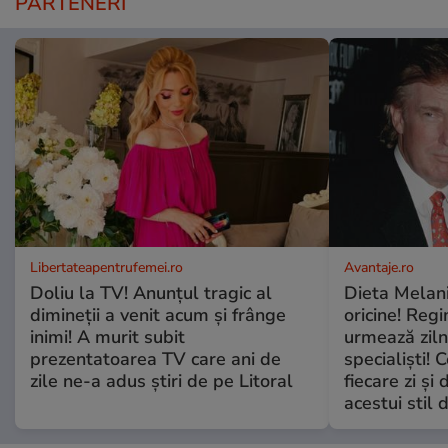
PARTENERI
Libertateapentrufemei.ro
Avantaje.ro
Doliu la TV! Anunțul tragic al
Dieta Melan
dimineții a venit acum și frânge
oricine! Regi
inimi! A murit subit
urmează zilni
prezentatoarea TV care ani de
specialiști! 
zile ne-a adus știri de pe Litoral
fiecare zi și 
acestui stil 