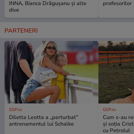
INNA, Bianca Drăgușanu și alte
profesorilor
dive
PARTENERI
GSP.ro
GSP.ro
Diletta Leotta a „perturbat”
Cum s-au re
antrenamentul lui Schalke
și soția Cris
cu Petrolul