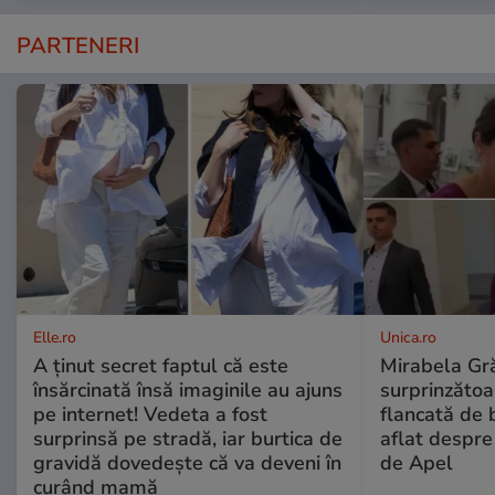
PARTENERI
Elle.ro
Unica.ro
A ținut secret faptul că este
Mirabela Gră
însărcinată însă imaginile au ajuns
surprinzătoar
pe internet! Vedeta a fost
flancată de 
surprinsă pe stradă, iar burtica de
aflat despre
gravidă dovedește că va deveni în
de Apel
curând mamă