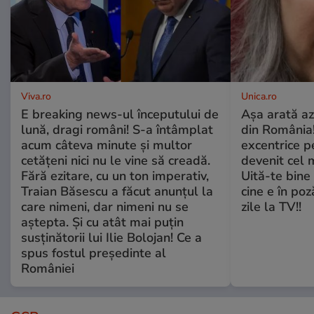
Viva.ro
Unica.ro
E breaking news-ul începutului de
Așa arată az
lună, dragi români! S-a întâmplat
din România!
acum câteva minute și multor
excentrice pe
cetățeni nici nu le vine să creadă.
devenit cel 
Fără ezitare, cu un ton imperativ,
Uită-te bine 
Traian Băsescu a făcut anunțul la
cine e în poz
care nimeni, dar nimeni nu se
zile la TV!!
aștepta. Și cu atât mai puțin
susținătorii lui Ilie Bolojan! Ce a
spus fostul președinte al
României