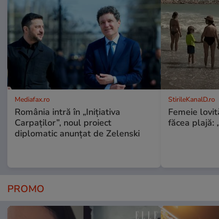
Mediafax.ro
StirileKanalD.ro
România intră în „Inițiativa
Femeie lovit
Carpaților”, noul proiect
făcea plajă: „
diplomatic anunțat de Zelenski
PROMO