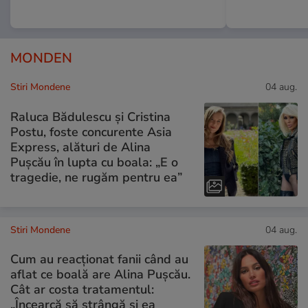
MONDEN
Stiri Mondene
04 aug.
Raluca Bădulescu și Cristina
Postu, foste concurente Asia
Express, alături de Alina
Pușcău în lupta cu boala: „E o
tragedie, ne rugăm pentru ea”
Stiri Mondene
04 aug.
Cum au reacționat fanii când au
aflat ce boală are Alina Pușcău.
Cât ar costa tratamentul:
„Încearcă să strângă și ea