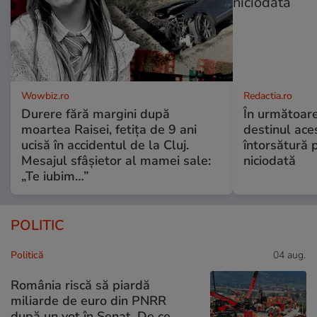
Wowbiz.ro
Redactia.ro
Durere fără margini după
În următoare
moartea Raisei, fetița de 9 ani
destinul ace
ucisă în accidentul de la Cluj.
întorsătură p
Mesajul sfâșietor al mamei sale:
niciodată
„Te iubim…”
POLITIC
Politică
04 aug.
România riscă să piardă
miliarde de euro din PNRR
după un vot în Senat. De ce