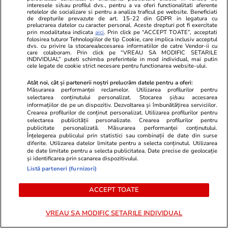
Lifestyle
01 aug.
interesele si/sau profilul dvs., pentru a va oferi functionalitati aferente
retelelor de socializare si pentru a analiza traficul pe website. Beneficiati
de drepturile prevazute de art. 15-22 din GDPR in legatura cu
prelucrarea datelor cu caracter personal. Aceste drepturi pot fi exercitate
Cum se face cafeaua la presa
prin modalitatea indicata
aici
. Prin click pe “ACCEPT TOATE”, acceptati
folosirea tuturor Tehnologiilor de tip Cookie, care implica inclusiv acceptul
franceză – cum funcționează și
dvs. cu privire la stocarea/accesarea informatiilor de catre Vendor-ii cu
care colaboram. Prin click pe “VREAU SA MODIFIC SETARILE
care sunt avantajele
INDIVIDUAL” puteti schimba preferintele in mod individual, mai putin
cele legate de cookie strict necesare pentru functionarea website-ului.
Atât noi, cât și partenerii noștri prelucrăm datele pentru a oferi:
Măsurarea performanței reclamelor. Utilizarea profilurilor pentru
selectarea conținutului personalizat. Stocarea și/sau accesarea
informațiilor de pe un dispozitiv. Dezvoltarea și îmbunătățirea serviciilor.
Lifestyle
15 iul.
Crearea profilurilor de conținut personalizat. Utilizarea profilurilor pentru
selectarea publicității personalizate. Crearea profilurilor pentru
publicitate personalizată. Măsurarea performanței conținutului.
Combinaţii răcoritoare de apă
Înțelegerea publicului prin statistici sau combinații de date din surse
diferite. Utilizarea datelor limitate pentru a selecta conținutul. Utilizarea
cu fructe şi plante aromatice
de date limitate pentru a selecta publicitatea. Date precise de geolocație
și identificarea prin scanarea dispozitivului.
pentru vară
Listă parteneri (furnizori)
ACCEPT TOATE
Lifestyle
01 aug.
VREAU SA MODIFIC SETARILE INDIVIDUAL