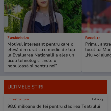
ZiaruldeIasi.ro
Fanatik.ro
Motivul interesant pentru care o
Primul antre
elevă din rural cu o medie de top
locul lui Ma
la Evaluarea Națională a ales un
„Nu voi ajung
liceu tehnologic. „Este o
nebuloasă și pentru noi”
ULTIMELE ȘTIRI
Infrastructura
04 aug.
98,6 milioane de lei pentru clădirea Teatrului