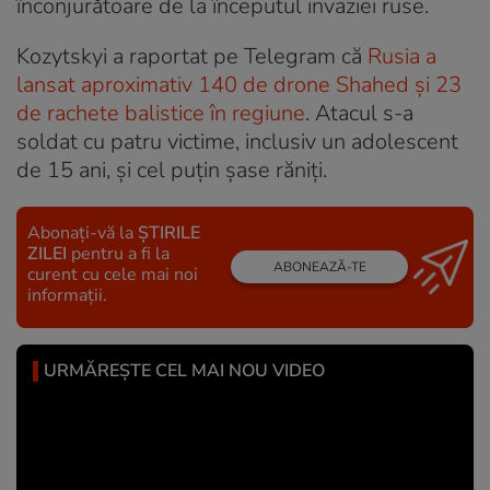
înconjurătoare de la începutul invaziei ruse.
Kozytskyi a raportat pe Telegram că
Rusia a
lansat aproximativ 140 de drone Shahed și 23
de rachete balistice în regiune
. Atacul s-a
soldat cu patru victime, inclusiv un adolescent
de 15 ani, și cel puțin șase răniți.
Abonați-vă la
ȘTIRILE
ZILEI
pentru a fi la
ABONEAZĂ-TE
curent cu cele mai noi
informații.
URMĂREȘTE CEL MAI NOU VIDEO