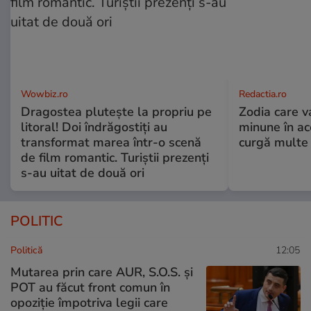
Wowbiz.ro
Redactia.ro
Dragostea plutește la propriu pe
Zodia care v
litoral! Doi îndrăgostiți au
minune în a
transformat marea într-o scenă
curgă multe l
de film romantic. Turiștii prezenți
s-au uitat de două ori
POLITIC
Politică
12:05
Mutarea prin care AUR, S.O.S. și
POT au făcut front comun în
opoziție împotriva legii care