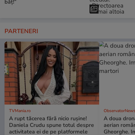
băț!”
PARTENERI
TVMania.ro
ObservatorNews
A rupt tăcerea fără nicio rușine!
A doua dronă
Daniela Crudu spune totul despre
aerian român
activitatea ei de pe platformele
Gheorghe. Im