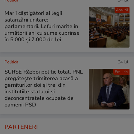
Politică
24 iul.
Analiză
Marii câștigători ai legii
salarizării unitare:
parlamentarii. Lefuri mărite în
următorii ani cu sume cuprinse
în 5.000 și 7.000 de lei
Politică
24 iul.
SURSE Război politic total. PNL
Exclusiv
pregătește trimiterea acasă a
garniturilor doi și trei din
instituțiile statului și
deconcentratele ocupate de
oamenii PSD
PARTENERI