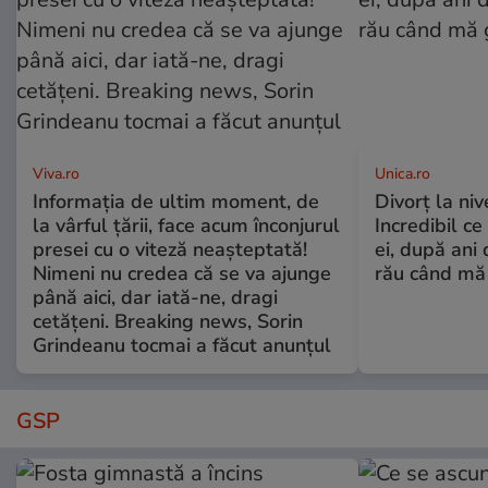
Viva.ro
Unica.ro
Informația de ultim moment, de
Divorț la nive
la vârful țării, face acum înconjurul
Incredibil ce
presei cu o viteză neașteptată!
ei, după ani 
Nimeni nu credea că se va ajunge
rău când mă
până aici, dar iată-ne, dragi
cetățeni. Breaking news, Sorin
Grindeanu tocmai a făcut anunțul
GSP