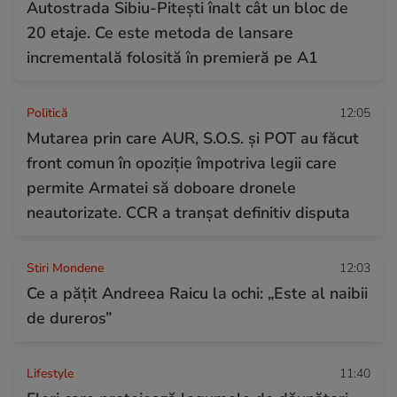
Autostrada Sibiu-Pitești înalt cât un bloc de
20 etaje. Ce este metoda de lansare
incrementală folosită în premieră pe A1
Politică
12:05
Mutarea prin care AUR, S.O.S. și POT au făcut
front comun în opoziție împotriva legii care
permite Armatei să doboare dronele
neautorizate. CCR a tranșat definitiv disputa
Stiri Mondene
12:03
Ce a pățit Andreea Raicu la ochi: „Este al naibii
de dureros”
Lifestyle
11:40