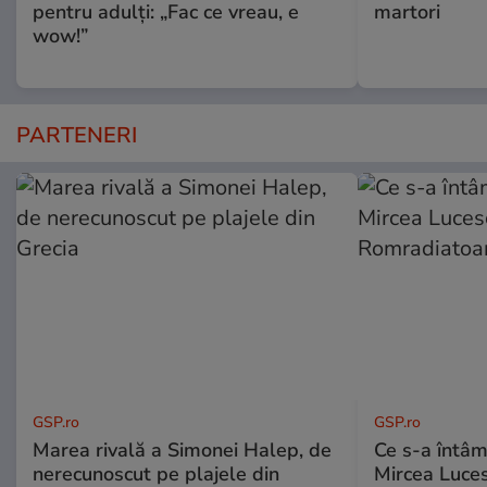
pentru adulți: „Fac ce vreau, e
martori
wow!”
PARTENERI
GSP.ro
GSP.ro
Marea rivală a Simonei Halep, de
Ce s-a întâmp
nerecunoscut pe plajele din
Mircea Luces