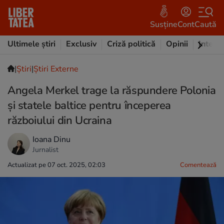
Susține
Cont
Caută
Ultimele știri
Exclusiv
Criză politică
Opinii
Intervi
|
Ştiri
|
Știri Externe
Angela Merkel trage la răspundere Polonia
și statele baltice pentru începerea
războiului din Ucraina
Ioana Dinu
Jurnalist
Actualizat pe 07 oct. 2025, 02:03
Comentează