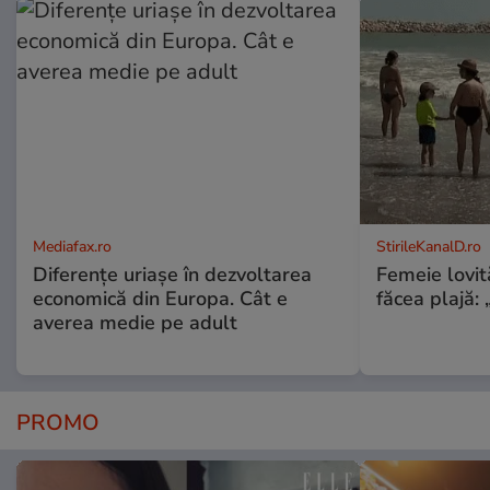
Mediafax.ro
StirileKanalD.ro
Diferențe uriașe în dezvoltarea
Femeie lovit
economică din Europa. Cât e
făcea plajă: „
averea medie pe adult
PROMO