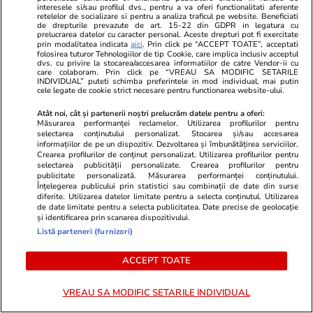
interesele si/sau profilul dvs., pentru a va oferi functionalitati aferente
retelelor de socializare si pentru a analiza traficul pe website. Beneficiati
de drepturile prevazute de art. 15-22 din GDPR in legatura cu
prelucrarea datelor cu caracter personal. Aceste drepturi pot fi exercitate
prin modalitatea indicata
aici
. Prin click pe “ACCEPT TOATE”, acceptati
folosirea tuturor Tehnologiilor de tip Cookie, care implica inclusiv acceptul
dvs. cu privire la stocarea/accesarea informatiilor de catre Vendor-ii cu
care colaboram. Prin click pe “VREAU SA MODIFIC SETARILE
INDIVIDUAL” puteti schimba preferintele in mod individual, mai putin
cele legate de cookie strict necesare pentru functionarea website-ului.
Atât noi, cât și partenerii noștri prelucrăm datele pentru a oferi:
Vacanțe și Cultură
24 iul.
Vacanțe și Cultu
Măsurarea performanței reclamelor. Utilizarea profilurilor pentru
selectarea conținutului personalizat. Stocarea și/sau accesarea
Hartă live pentru incendiile din
Piloții folos
informațiilor de pe un dispozitiv. Dezvoltarea și îmbunătățirea serviciilor.
Crearea profilurilor de conținut personalizat. Utilizarea profilurilor pentru
Europa: cum verifici pe telefon
pentru a se
selectarea publicității personalizate. Crearea profilurilor pentru
publicitate personalizată. Măsurarea performanței conținutului.
dacă vacanța îți este pusă în
bordul avioa
Înțelegerea publicului prin statistici sau combinații de date din surse
diferite. Utilizarea datelor limitate pentru a selecta conținutul. Utilizarea
pericol
să fie atenți 
de date limitate pentru a selecta publicitatea. Date precise de geolocație
și identificarea prin scanarea dispozitivului.
Listă parteneri (furnizori)
ACCEPT TOATE
Horoscop
24 iul.
VREAU SA MODIFIC SETARILE INDIVIDUAL
Horoscop 25 iulie 2026.