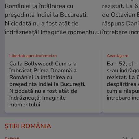
Libertateapentrufemei.ro
Avantaje.ro
Ca la Bollywood! Cum s-a
Ea - 52, el 
îmbrăcat Prima Doamnă a
s-au îndrăgos
României la întâlnirea cu
rezistat. La 
președinta Indiei la București.
despărțirea 
Niciodată nu a fost atât de
cum a răspu
îndrăzneață! Imaginile
întrebare i
momentului
ȘTIRI ROMÂNIA