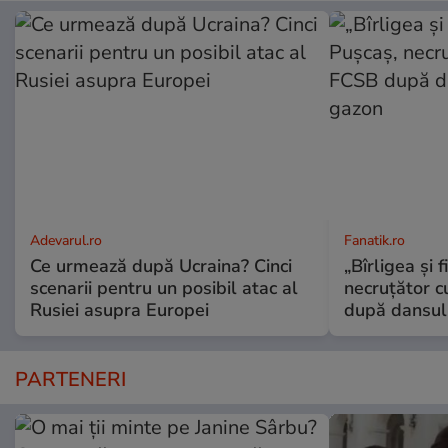
Adevarul.ro
Fanatik.ro
Ce urmează după Ucraina? Cinci
„Bîrligea şi 
scenarii pentru un posibil atac al
necruţător 
Rusiei asupra Europei
după dansul 
PARTENERI