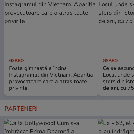
GSP.RO
GSP.RO
Fosta gimnastă a încins
Ce se ascund
Instagramul din Vietnam. Apariția
Locul unde s-
provocatoare care a atras toate
șters din ist
privirile
de ani, cu 7
PARTENERI