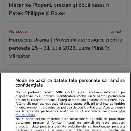
Mecanice Plopeni, precum și două ceasuri
Patek Philippe și Rolex
Horoscop
24 iul.
Horoscop Urania | Previziuni astrologice pentru
perioada 25 – 31 iulie 2026. Luna Plină în
Vărsător
Bani și Afaceri
07:32
Nouă ne pasă ca datele tale personale să rămână
Benzina și motorina s-au scumpit sâmbătă, 25
confidențiale
iulie. Cât costă litrul de carburant în București,
Noi și partenerii noștri
596
stocăm și/sau accesăm informații pe
dispozitivul dvs., precum identificatorii cookie unici pentru prelucrarea
Iași, Cluj-Napoca, Timișoara și Constanța
datelor cu caracter personal. Puteți accepta sau gestiona preferințele dvs.
făcând clic mai jos, respectiv vă puteți opune utilizării unui interes legitim
în orice moment pe pagina cu politica de confidențialitate. Aceste alegeri
vor fi raportate partenerilor noștri și nu vă vor afecta navigarea.
Mai
multe detalii
Noi si partenerii nostri (retelele de socializare si agentiile de publicitate
partenere, precum si furnizorii nostri de servicii de date analitice)
prelucram date pentru a permite website-ului sa functioneze, pentru a
personaliza continutul si anunturile publicitare afisate in functie de