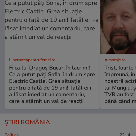
Libertateapentrufemei.ro
Avantaje.ro
Fiica lui Dragoș Bucur, în lacrimi!
Trist, foarte
Ce a putut păți Sofia, în drum spre
împreună, în
Electric Castle. Grea situație
noastră actri
pentru o fată de 19 ani! Tatăl ei i-
lui Mungiu, ș
a lăsat imediat un comentariu,
TVR au fost 
care a stârnit un val de reacții
până când mo
ȘTIRI ROMÂNIA
Politică
22 iul.