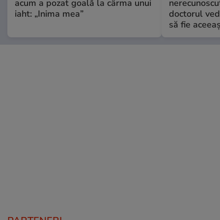
acum a pozat goală la cârma unui
nerecunoscut
iaht: „Inima mea”
doctorul ved
să fie aceea