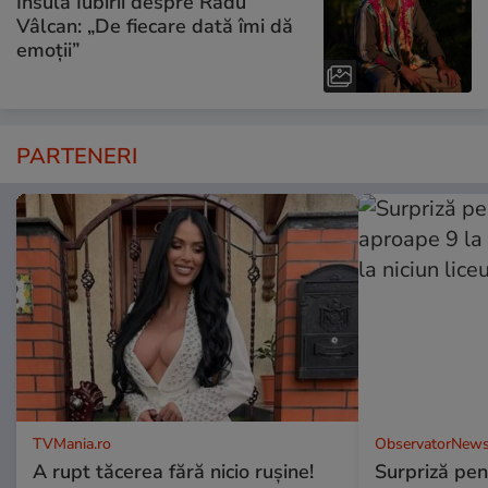
Insula Iubirii despre Radu
Vâlcan: „De fiecare dată îmi dă
emoții”
PARTENERI
TVMania.ro
ObservatorNews
A rupt tăcerea fără nicio rușine!
Surpriză pen