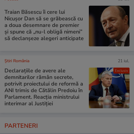
Traian Băsescu îi cere lui
Nicușor Dan să se grăbească cu
a doua desemnare de premier
și spune că „nu-l obligă nimeni”
să declanșeze alegeri anticipate
Știri România
21 iul.
Declarațiile de avere ale
Exclusiv
demnitarilor rămân secrete,
potrivit proiectului de reformă a
ANI trimis de Cătălin Predoiu în
Parlament. Reacția ministrului
interimar al Justiției
PARTENERI