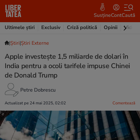
Susține
Cont
Caută
Ultimele știri
Exclusiv
Criză politică
Opinii
Video
|
Ştiri
|
Știri Externe
Apple investește 1,5 miliarde de dolari în
India pentru a ocoli tarifele impuse Chinei
de Donald Trump
Petre Dobrescu
Actualizat pe 24 mai 2025, 02:02
Comentează