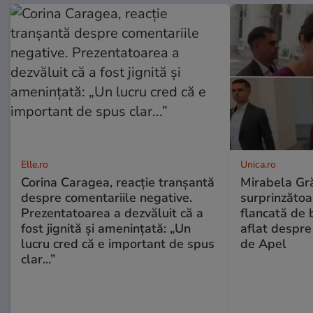
Elle.ro
Unica.ro
Corina Caragea, reacție tranșantă
Mirabela Gră
despre comentariile negative.
surprinzătoar
Prezentatoarea a dezvăluit că a
flancată de 
fost jignită și amenințată: „Un
aflat despre
lucru cred că e important de spus
de Apel
clar...”