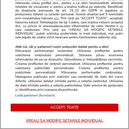
Scăderea deficitului bugetar arată că măsurile
interesele si/sau profilul dvs., pentru a va oferi functionalitati aferente
retelelor de socializare si pentru a analiza traficul pe website. Beneficiati
lui Bolojan funcționează, dar suntem doar la
de drepturile prevazute de art. 15-22 din GDPR in legatura cu
prelucrarea datelor cu caracter personal. Aceste drepturi pot fi exercitate
jumătatea drumului, arată economiștii. „Dacă
prin modalitatea indicata
aici
. Prin click pe “ACCEPT TOATE”, acceptati
folosirea tuturor Tehnologiilor de tip Cookie, care implica inclusiv acceptul
creditorii se supără, îți închid lumina în trei
dvs. cu privire la stocarea/accesarea informatiilor de catre Vendor-ii cu
care colaboram. Prin click pe “VREAU SA MODIFIC SETARILE
săptămâni”
INDIVIDUAL” puteti schimba preferintele in mod individual, mai putin
cele legate de cookie strict necesare pentru functionarea website-ului.
Atât noi, cât și partenerii noștri prelucrăm datele pentru a oferi:
Măsurarea performanței reclamelor. Utilizarea profilurilor pentru
Bani și Afaceri
22 iul.
selectarea conținutului personalizat. Stocarea și/sau accesarea
Peste 100 de pensionari români au dispărut în
informațiilor de pe un dispozitiv. Dezvoltarea și îmbunătățirea serviciilor.
Crearea profilurilor de conținut personalizat. Utilizarea profilurilor pentru
fiecare zi, în primele 6 luni ale anului 2026.
selectarea publicității personalizate. Crearea profilurilor pentru
publicitate personalizată. Măsurarea performanței conținutului.
Topul celor mai afectate județe
Înțelegerea publicului prin statistici sau combinații de date din surse
diferite. Utilizarea datelor limitate pentru a selecta conținutul. Utilizarea
de date limitate pentru a selecta publicitatea. Date precise de geolocație
și identificarea prin scanarea dispozitivului.
Auto
21 iul.
Listă parteneri (furnizori)
Amendă de 350 de euro și 30 de zile fără
ACCEPT TOATE
permis pentru șoferii care își lasă mașinile la
ralanti dacă staționează în tunelurile din
VREAU SA MODIFIC SETARILE INDIVIDUAL
Grecia