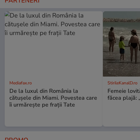
PARTENERI
Mediafax.ro
StirileKanalD.ro
De la luxul din România la
Femeie lovit
cătușele din Miami. Povestea care
făcea plajă: „
îi urmărește pe frații Tate