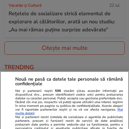
Vacanțe și Cultură
22 iul.
Rețelele de socializare strică elementul de
explorare al călătoriilor, arată un nou studiu:
„Au mai rămas puține surprize adevărate”
Citește mai multe
TRENDING
Nouă ne pasă ca datele tale personale să rămână
Horoscop
22 iul.
confidențiale
Horoscop 23 iulie 2026. Săgetătorii, astăzi vor
Noi și partenerii noștri
596
stocăm și/sau accesăm informații pe
dispozitivul dvs., precum identificatorii cookie unici pentru prelucrarea
învăța ceva despre muncă, despre starea de
datelor cu caracter personal. Puteți accepta sau gestiona preferințele dvs.
făcând clic mai jos, respectiv vă puteți opune utilizării unui interes legitim
sănătate și stilul lor de viață
în orice moment pe pagina cu politica de confidențialitate. Aceste alegeri
vor fi raportate partenerilor noștri și nu vă vor afecta navigarea.
Mai
multe detalii
Noi si partenerii nostri (retelele de socializare si agentiile de publicitate
partenere, precum si furnizorii nostri de servicii de date analitice)
Bani și Afaceri
22 iul.
prelucram date pentru a permite website-ului sa functioneze, pentru a
personaliza continutul si anunturile publicitare afisate in functie de