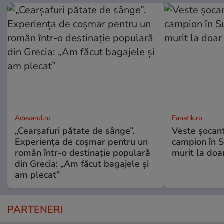
Adevarul.ro
Fanatik.ro
„Cearșafuri pătate de sânge”.
Veste șocantă
Experiența de coșmar pentru un
campion în S
român într-o destinație populară
murit la doa
din Grecia: „Am făcut bagajele și
am plecat”
PARTENERI