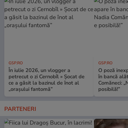
GSP.RO
GSP.RO
În iulie 2026, un vlogger a
O poză inexp
petrecut o zi Cernobîl » Șocat de
în bancă ală
ce a găsit la bazinul de înot al
Comăneci: „N
„orașului fantomă”
posibilă!”
PARTENERI