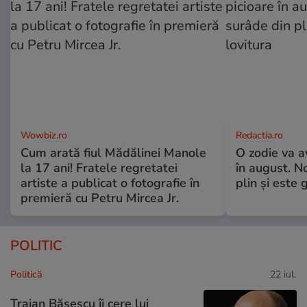
Wowbiz.ro
Redactia.ro
Cum arată fiul Mădălinei Manole
O zodie va a
la 17 ani! Fratele regretatei
în august. No
artiste a publicat o fotografie în
plin și este 
premieră cu Petru Mircea Jr.
POLITIC
Politică
22 iul.
Traian Băsescu îi cere lui