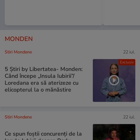
MONDEN
Stiri Mondene
22 iul.
Exclusiv
5 Știri by Libertatea- Monden:
Când începe „Insula Iubirii”/
Loredana era să aterizeze cu
elicopterul la o mănăstire
Stiri Mondene
22 iul.
Ce spun foștii concurenți de la