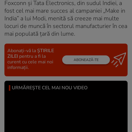
Foxconn și Tata Electronics, din sudul Indiei, a
fost cel mai mare succes al campaniei „Make in
India” a lui Modi, menită să creeze mai multe
locuri de muncă în sectorul manufacturier în cea
mai populată țară din lume.
Abonați-vă la
ȘTIRILE
ZILEI
pentru a fi la
ABONEAZĂ-TE
curent cu cele mai noi
informații.
URMĂREȘTE CEL MAI NOU VIDEO