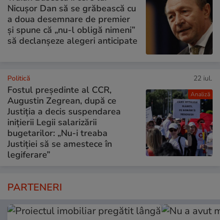
Nicușor Dan să se grăbească cu
a doua desemnare de premier
și spune că „nu-l obligă nimeni”
să declanșeze alegeri anticipate
Politică
22 iul.
Fostul președinte al CCR,
Analiză
Augustin Zegrean, după ce
Justiția a decis suspendarea
inițierii Legii salarizării
bugetarilor: „Nu-i treaba
Justiției să se amestece în
legiferare”
PARTENERI