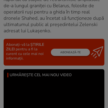
de-a lungul graniței cu Belarus, folosite de
operatorii ruși pentru a ghida în timp real
dronele Shahed, au încetat să funcționeze după
ultimatumul public al președintelui Zelenski
adresat lui Lukașenko.
Abonați-vă la
ȘTIRILE
ZILEI
pentru a fi la
ABONEAZĂ-TE
curent cu cele mai noi
informații.
URMĂREȘTE CEL MAI NOU VIDEO