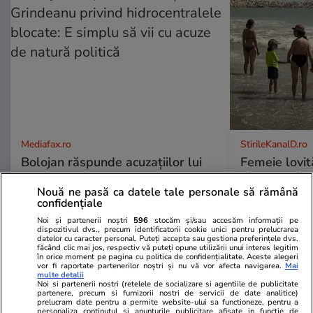
Mediafax.ro
StirileKanalD.ro
Bolojan răspunde acuzațiilor lui
Femeie lovit
Grindeanu privind hidrocentralele
făcea plajă: „
blocate: E simplu să vii cu acuze
Nouă ne pasă ca datele tale personale să rămână
confidențiale
de natură politică
Noi și partenerii noștri
596
stocăm și/sau accesăm informații pe
dispozitivul dvs., precum identificatorii cookie unici pentru prelucrarea
datelor cu caracter personal. Puteți accepta sau gestiona preferințele dvs.
făcând clic mai jos, respectiv vă puteți opune utilizării unui interes legitim
PROMO
în orice moment pe pagina cu politica de confidențialitate. Aceste alegeri
vor fi raportate partenerilor noștri și nu vă vor afecta navigarea.
Mai
multe detalii
Noi si partenerii nostri (retelele de socializare si agentiile de publicitate
partenere, precum si furnizorii nostri de servicii de date analitice)
prelucram date pentru a permite website-ului sa functioneze, pentru a
personaliza continutul si anunturile publicitare afisate in functie de