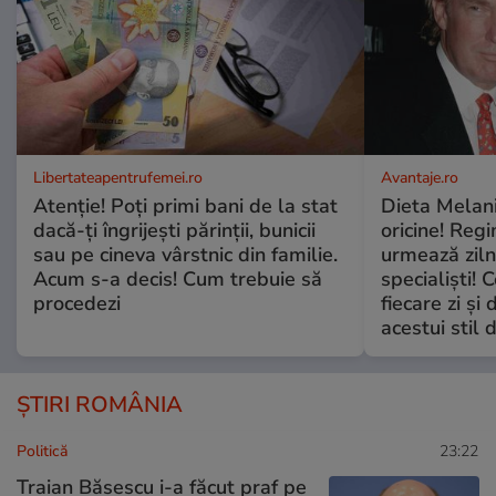
Libertateapentrufemei.ro
Avantaje.ro
Atenție! Poți primi bani de la stat
Dieta Melan
dacă-ți îngrijești părinții, bunicii
oricine! Regi
sau pe cineva vârstnic din familie.
urmează zilni
Acum s-a decis! Cum trebuie să
specialiști! 
procedezi
fiecare zi și 
acestui stil 
ȘTIRI ROMÂNIA
Politică
23:22
Traian Băsescu i-a făcut praf pe