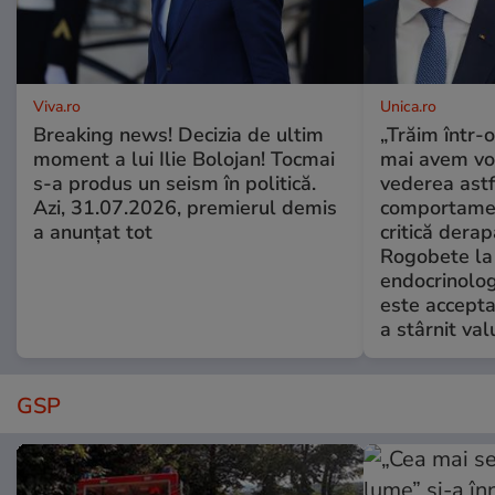
Viva.ro
Unica.ro
Breaking news! Decizia de ultim
„Trăim într-
moment a lui Ilie Bolojan! Tocmai
mai avem vo
s-a produs un seism în politică.
vederea astf
Azi, 31.07.2026, premierul demis
comportamen
a anunțat tot
critică derap
Rogobete la
endocrinolog
este accepta
a stârnit valu
GSP