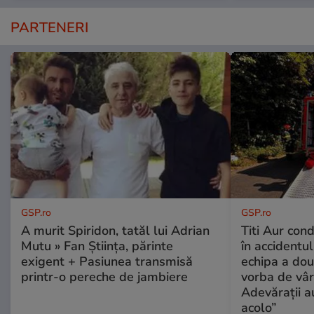
PARTENERI
GSP.ro
GSP.ro
A murit Spiridon, tatăl lui Adrian
Titi Aur con
Mutu » Fan Știința, părinte
în accidentul
exigent + Pasiunea transmisă
echipa a dou
printr-o pereche de jambiere
vorba de vâr
Adevărații a
acolo”