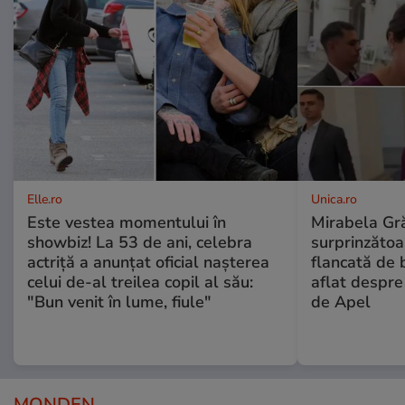
Elle.ro
Unica.ro
Este vestea momentului în
Mirabela Gră
showbiz! La 53 de ani, celebra
surprinzătoar
actriță a anunțat oficial nașterea
flancată de 
celui de-al treilea copil al său:
aflat despre
"Bun venit în lume, fiule"
de Apel
MONDEN