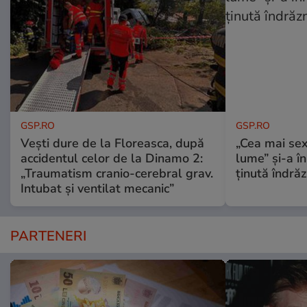
GSP.RO
GSP.RO
Vești dure de la Floreasca, după
„Cea mai sex
accidentul celor de la Dinamo 2:
lume” și-a în
„Traumatism cranio-cerebral grav.
ținută îndră
Intubat și ventilat mecanic”
PARTENERI