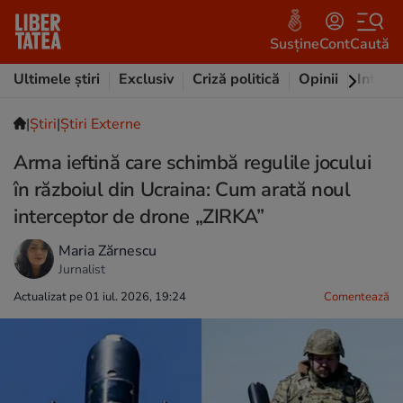
Susține
Cont
Caută
Ultimele știri
Exclusiv
Criză politică
Opinii
Intervi
|
Ştiri
|
Știri Externe
Arma ieftină care schimbă regulile jocului
în războiul din Ucraina: Cum arată noul
interceptor de drone „ZIRKA”
Maria Zărnescu
Jurnalist
Actualizat pe 01 iul. 2026, 19:24
Comentează