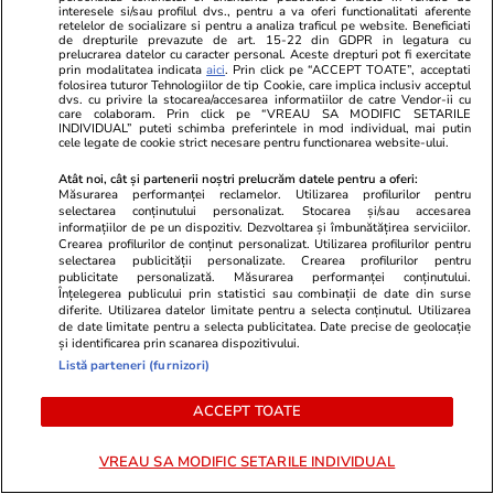
interesele si/sau profilul dvs., pentru a va oferi functionalitati aferente
retelelor de socializare si pentru a analiza traficul pe website. Beneficiati
de drepturile prevazute de art. 15-22 din GDPR in legatura cu
prelucrarea datelor cu caracter personal. Aceste drepturi pot fi exercitate
prin modalitatea indicata
aici
. Prin click pe “ACCEPT TOATE”, acceptati
folosirea tuturor Tehnologiilor de tip Cookie, care implica inclusiv acceptul
dvs. cu privire la stocarea/accesarea informatiilor de catre Vendor-ii cu
care colaboram. Prin click pe “VREAU SA MODIFIC SETARILE
INDIVIDUAL” puteti schimba preferintele in mod individual, mai putin
cele legate de cookie strict necesare pentru functionarea website-ului.
Atât noi, cât și partenerii noștri prelucrăm datele pentru a oferi:
Măsurarea performanței reclamelor. Utilizarea profilurilor pentru
Advertorial
Advertorial
selectarea conținutului personalizat. Stocarea și/sau accesarea
Smart is the new chic: Cum ne
Înscrie-te ac
informațiilor de pe un dispozitiv. Dezvoltarea și îmbunătățirea serviciilor.
Crearea profilurilor de conținut personalizat. Utilizarea profilurilor pentru
ajută tehnologia să ne reinventăm
voucher de 5
selectarea publicității personalizate. Crearea profilurilor pentru
publicitate personalizată. Măsurarea performanței conținutului.
Înțelegerea publicului prin statistici sau combinații de date din surse
diferite. Utilizarea datelor limitate pentru a selecta conținutul. Utilizarea
PARTENERI
de date limitate pentru a selecta publicitatea. Date precise de geolocație
și identificarea prin scanarea dispozitivului.
Listă parteneri (furnizori)
ACCEPT TOATE
VREAU SA MODIFIC SETARILE INDIVIDUAL