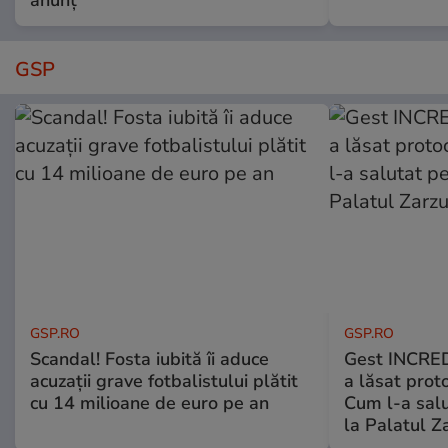
anunț
GSP
GSP.RO
GSP.RO
Scandal! Fosta iubită îi aduce
Gest INCRED
acuzații grave fotbalistului plătit
a lăsat prot
cu 14 milioane de euro pe an
Cum l-a salu
la Palatul Z