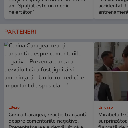
ani. Spațiul este un mediu
accidentat. 
neiertător”
antrenamen
PARTENERI
Elle.ro
Unica.ro
Corina Caragea, reacție tranșantă
Mirabela Gră
despre comentariile negative.
surprinzătoar
Prezentatoarea a dezvăluit că a
flancată de 