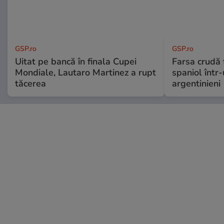
GSP.ro
GSP.ro
Uitat pe bancă în finala Cupei
Farsa crudă 
Mondiale, Lautaro Martinez a rupt
spaniol într-
tăcerea
argentinieni