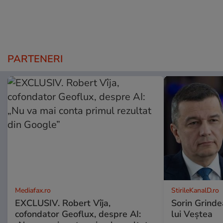
PARTENERI
Mediafax.ro
StirileKanalD.ro
EXCLUSIV. Robert Vîja,
Sorin Grinde
cofondator Geoflux, despre AI:
lui Veștea