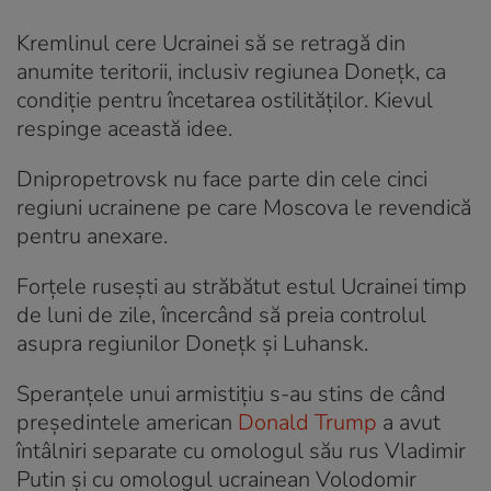
Kremlinul cere Ucrainei să se retragă din
anumite teritorii, inclusiv regiunea Donețk, ca
condiție pentru încetarea ostilităților. Kievul
respinge această idee.
Dnipropetrovsk nu face parte din cele cinci
regiuni ucrainene pe care Moscova le revendică
pentru anexare.
Forțele rusești au străbătut estul Ucrainei timp
de luni de zile, încercând să preia controlul
asupra regiunilor Donețk și Luhansk.
Speranțele unui armistițiu s-au stins de când
președintele american
Donald Trump
a avut
întâlniri separate cu omologul său rus Vladimir
Putin și cu omologul ucrainean Volodomir