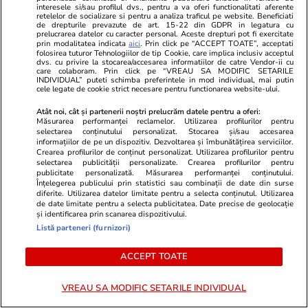
interesele si/sau profilul dvs., pentru a va oferi functionalitati aferente
retelelor de socializare si pentru a analiza traficul pe website. Beneficiati
de drepturile prevazute de art. 15-22 din GDPR in legatura cu
PARTENERI
prelucrarea datelor cu caracter personal. Aceste drepturi pot fi exercitate
prin modalitatea indicata
aici
. Prin click pe “ACCEPT TOATE”, acceptati
folosirea tuturor Tehnologiilor de tip Cookie, care implica inclusiv acceptul
dvs. cu privire la stocarea/accesarea informatiilor de catre Vendor-ii cu
care colaboram. Prin click pe “VREAU SA MODIFIC SETARILE
INDIVIDUAL” puteti schimba preferintele in mod individual, mai putin
cele legate de cookie strict necesare pentru functionarea website-ului.
Atât noi, cât și partenerii noștri prelucrăm datele pentru a oferi:
Măsurarea performanței reclamelor. Utilizarea profilurilor pentru
selectarea conținutului personalizat. Stocarea și/sau accesarea
informațiilor de pe un dispozitiv. Dezvoltarea și îmbunătățirea serviciilor.
Crearea profilurilor de conținut personalizat. Utilizarea profilurilor pentru
selectarea publicității personalizate. Crearea profilurilor pentru
publicitate personalizată. Măsurarea performanței conținutului.
Înțelegerea publicului prin statistici sau combinații de date din surse
diferite. Utilizarea datelor limitate pentru a selecta conținutul. Utilizarea
de date limitate pentru a selecta publicitatea. Date precise de geolocație
ZiaruldeIasi.ro
Fanatik.ro
și identificarea prin scanarea dispozitivului.
Proiectul imobiliar pregătit lângă
Jucătorul de
Listă parteneri (furnizori)
Lidl Moara de Foc este scos la
lipici la ofer
ACCEPT TOATE
vânzare. Dezvoltatorul este
primele 5 li
asociat în piață cu un alt proiect
VREAU SA MODIFIC SETARILE INDIVIDUAL
de anvergură