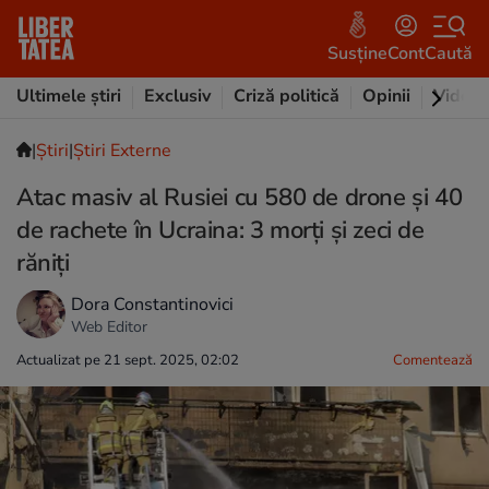
Susține
Cont
Caută
Ultimele știri
Exclusiv
Criză politică
Opinii
Video
|
Ştiri
|
Știri Externe
Atac masiv al Rusiei cu 580 de drone și 40
de rachete în Ucraina: 3 morți și zeci de
răniți
Dora Constantinovici
Web Editor
Actualizat pe 21 sept. 2025, 02:02
Comentează