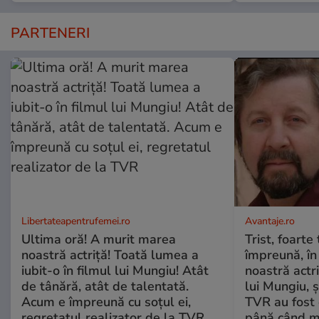
PARTENERI
Libertateapentrufemei.ro
Avantaje.ro
Ultima oră! A murit marea
Trist, foarte
noastră actriță! Toată lumea a
împreună, în
iubit-o în filmul lui Mungiu! Atât
noastră actri
de tânără, atât de talentată.
lui Mungiu, ș
Acum e împreună cu soțul ei,
TVR au fost 
regretatul realizator de la TVR
până când mo