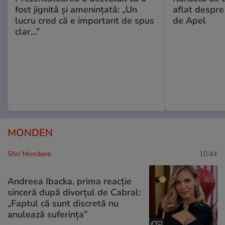
fost jignită și amenințată: „Un
aflat despre
lucru cred că e important de spus
de Apel
clar...”
MONDEN
Stiri Mondene
10:44
Andreea Ibacka, prima reacție
sinceră după divorțul de Cabral:
„Faptul că sunt discretă nu
anulează suferința”