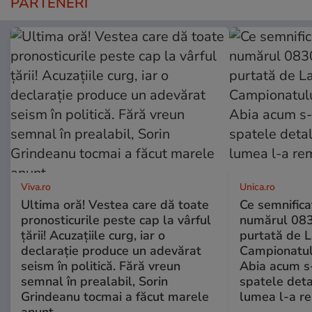
PARTENERI
Viva.ro
Unica.ro
Ultima oră! Vestea care dă toate
Ce semnificaț
pronosticurile peste cap la vârful
numărul 083
țării! Acuzațiile curg, iar o
purtată de L
declarație produce un adevărat
Campionatul
seism în politică. Fără vreun
Abia acum s-
semnal în prealabil, Sorin
spatele deta
Grindeanu tocmai a făcut marele
lumea l-a r