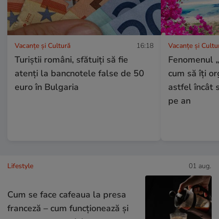
Vacanțe și Cultură
16:18
Vacanțe și Cultu
Turiștii români, sfătuiți să fie
Fenomenul 
atenți la bancnotele false de 50
cum să îți o
euro în Bulgaria
astfel încât 
pe an
Lifestyle
01 aug.
Cum se face cafeaua la presa
franceză – cum funcționează și