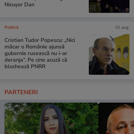
Nicușor Dan
Politică
01 aug.
Cristian Tudor Popescu: „Nici
măcar o Românie ajunsă
gubernie rusească nu i-ar
deranja”. Pe cine acuză că
blochează PNRR
PARTENERI