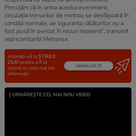
Precizăm că în urma acestui eveniment,
circulaţia trenurilor de metrou se desfăşoară în
condiţii normale, iar siguranţa călătorilor nu a
fost pusă în pericol în niciun moment”, transmit
reprezentanții Metrorex.
Abonați-vă la
ȘTIRILE
ZILEI
pentru a fi la
ABONEAZĂ-TE
curent cu cele mai noi
informații.
URMĂREȘTE CEL MAI NOU VIDEO