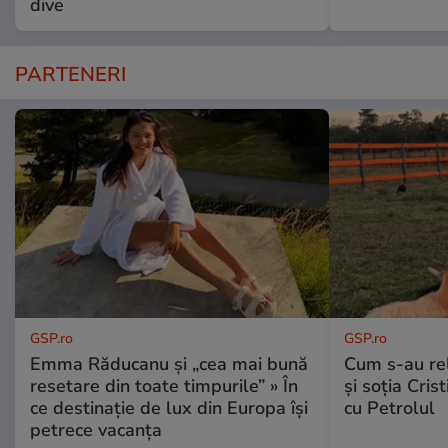
dive
PARTENERI
GSP.ro
GSP.ro
Emma Răducanu și „cea mai bună
Cum s-au re
resetare din toate timpurile” » În
și soția Cris
ce destinație de lux din Europa își
cu Petrolul
petrece vacanța