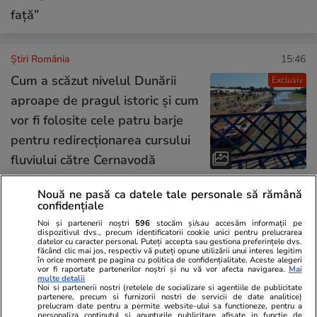
față”
Știri România
15:46
Cum a scăzut nivelul Dunării
Exclusiv
aproape de pragul istoric și cum
vor fi folosite cele patru barje
pentru redirecționarea cursului
fluviului către Cernavodă
Nouă ne pasă ca datele tale personale să rămână
confidențiale
Știri România
15:44
Dacia și Ford opresc producția
Noi și partenerii noștri
596
stocăm și/sau accesăm informații pe
BREAKING NEWS
dispozitivul dvs., precum identificatorii cookie unici pentru prelucrarea
datelor cu caracter personal. Puteți accepta sau gestiona preferințele dvs.
uzinelor: decizia voluntară de
făcând clic mai jos, respectiv vă puteți opune utilizării unui interes legitim
în orice moment pe pagina cu politica de confidențialitate. Aceste alegeri
mentenanță care reduce
vor fi raportate partenerilor noștri și nu vă vor afecta navigarea.
Mai
multe detalii
presiunea pe sistemul
Noi si partenerii nostri (retelele de socializare si agentiile de publicitate
partenere, precum si furnizorii nostri de servicii de date analitice)
energetic. „E ceva obișnuit”,
prelucram date pentru a permite website-ului sa functioneze, pentru a
personaliza continutul si anunturile publicitare afisate in functie de