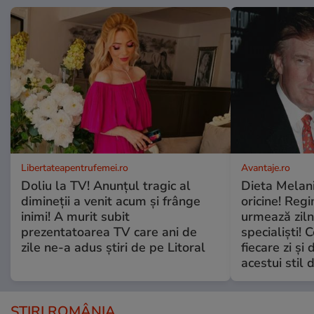
Libertateapentrufemei.ro
Avantaje.ro
Doliu la TV! Anunțul tragic al
Dieta Melan
dimineții a venit acum și frânge
oricine! Regi
inimi! A murit subit
urmează zilni
prezentatoarea TV care ani de
specialiști! 
zile ne-a adus știri de pe Litoral
fiecare zi și 
acestui stil 
ȘTIRI ROMÂNIA