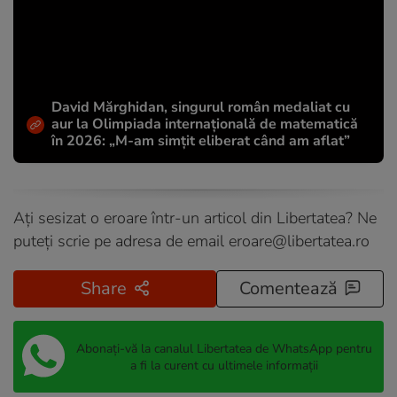
David Mărghidan, singurul român medaliat cu
aur la Olimpiada internațională de matematică
în 2026: „M-am simțit eliberat când am aflat”
Ați sesizat o eroare într-un articol din Libertatea? Ne
puteți scrie pe adresa de email
eroare@libertatea.ro
Share
Comentează
Abonați-vă la canalul Libertatea de WhatsApp pentru
a fi la curent cu ultimele informații