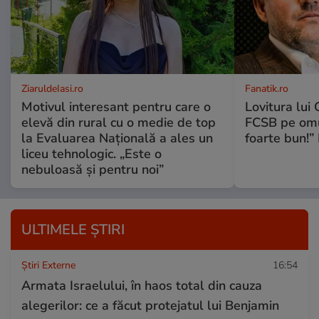
ZiaruldeIasi.ro
Fanatik.ro
Motivul interesant pentru care o
Lovitura lui G
elevă din rural cu o medie de top
FCSB pe omul
la Evaluarea Națională a ales un
foarte bun!”
liceu tehnologic. „Este o
nebuloasă și pentru noi”
ULTIMELE ȘTIRI
Știri Externe
16:54
Armata Israelului, în haos total din cauza
alegerilor: ce a făcut protejatul lui Benjamin