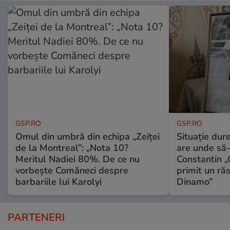
GSP.RO
GSP.RO
Omul din umbră din echipa „Zeiței
Situație dur
de la Montreal”: „Nota 10?
are unde să-
Meritul Nadiei 80%. De ce nu
Constantin 
vorbește Comăneci despre
primit un ră
barbariile lui Karolyi
Dinamo”
PARTENERI