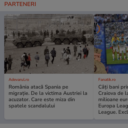
PARTENERI
Adevarul.ro
Fanatik.ro
România atacă Spania pe
Câți bani pr
migrație. De la victima Austriei la
Craiova de l
acuzator. Care este miza din
milioane eur
spatele scandalului
Europa Leag
League. Excl