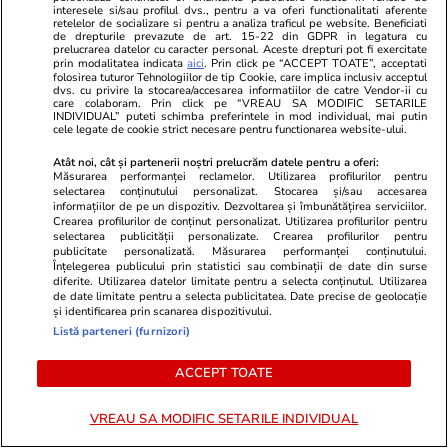
spun reprezentanții companiilor
interesele si/sau profilul dvs., pentru a va oferi functionalitati aferente
retelelor de socializare si pentru a analiza traficul pe website. Beneficiati
de drepturile prevazute de art. 15-22 din GDPR in legatura cu
prelucrarea datelor cu caracter personal. Aceste drepturi pot fi exercitate
prin modalitatea indicata
aici
. Prin click pe “ACCEPT TOATE”, acceptati
Știri România
15:17
folosirea tuturor Tehnologiilor de tip Cookie, care implica inclusiv acceptul
dvs. cu privire la stocarea/accesarea informatiilor de catre Vendor-ii cu
Analiză
care colaboram. Prin click pe “VREAU SA MODIFIC SETARILE
Din ce în ce mai mulți
INDIVIDUAL” puteti schimba preferintele in mod individual, mai putin
cele legate de cookie strict necesare pentru functionarea website-ului.
adolescenți români pleacă de
Atât noi, cât și partenerii noștri prelucrăm datele pentru a oferi:
acasă: „Simptomul suferinței
Măsurarea performanței reclamelor. Utilizarea profilurilor pentru
selectarea conținutului personalizat. Stocarea și/sau accesarea
profunde”
informațiilor de pe un dispozitiv. Dezvoltarea și îmbunătățirea serviciilor.
Crearea profilurilor de conținut personalizat. Utilizarea profilurilor pentru
selectarea publicității personalizate. Crearea profilurilor pentru
publicitate personalizată. Măsurarea performanței conținutului.
Înțelegerea publicului prin statistici sau combinații de date din surse
Opinii
08:30
diferite. Utilizarea datelor limitate pentru a selecta conținutul. Utilizarea
de date limitate pentru a selecta publicitatea. Date precise de geolocație
și identificarea prin scanarea dispozitivului.
De ce Nicușor Dan ar trebui să
Listă parteneri (furnizori)
contribuie cu idei la Bruxelles
ACCEPT TOATE
pentru operaționalizarea
Articolului 42.7
VREAU SA MODIFIC SETARILE INDIVIDUAL