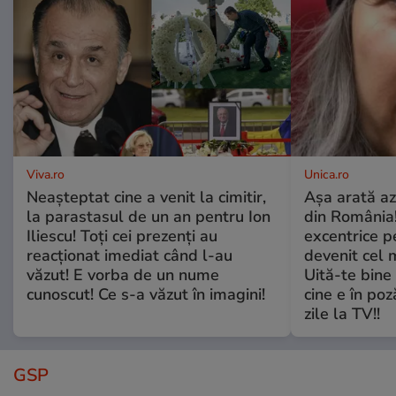
Viva.ro
Unica.ro
Neașteptat cine a venit la cimitir,
Așa arată az
la parastasul de un an pentru Ion
din România!
Iliescu! Toți cei prezenți au
excentrice pe
reacționat imediat când l-au
devenit cel 
văzut! E vorba de un nume
Uită-te bine 
cunoscut! Ce s-a văzut în imagini!
cine e în poz
zile la TV!!
GSP