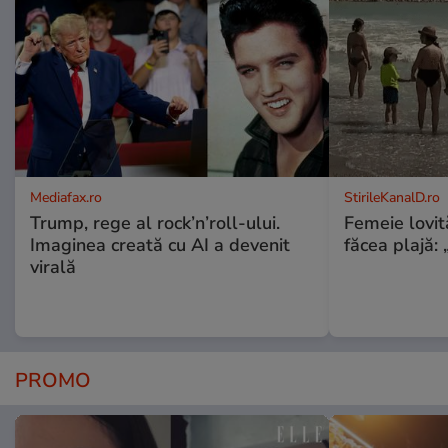
Mediafax.ro
StirileKanalD.ro
Trump, rege al rock’n’roll-ului.
Femeie lovit
Imaginea creată cu AI a devenit
făcea plajă: „
virală
PROMO