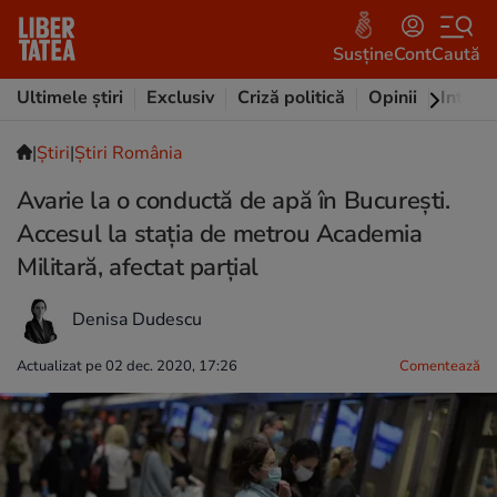
Susține
Cont
Caută
Ultimele știri
Exclusiv
Criză politică
Opinii
Intervi
|
Ştiri
|
Știri România
Avarie la o conductă de apă în București.
Accesul la stația de metrou Academia
Militară, afectat parțial
Denisa Dudescu
Actualizat pe 02 dec. 2020, 17:26
Comentează